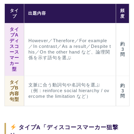
タイ
頻
出題内容
プ
度
タイ
プA
ディ
However／Therefore／For example
約
スコ
／In contrast／As a result／Despite t
3
ース
his／On the other hand など、論理関
問
マー
係を示す語句を選ぶ
カー
型
ホーム
タイ
文脈に合う動詞句や名詞句を選ぶ
約
プB
（例：reinforce social hierarchy / ov
3
内容
問
ercome the limitation など）
原田高志の”ほぼ日刊”英語
句型
学習＆大学入試英語コラム
“シン”・英会話スピード表
現
タイプA「ディスコースマーカー狙撃