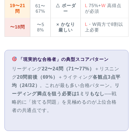
19〜21
△ ボーダ
L
75%+
W
高得点
61〜
問
67%
ー
が必須
× かなり
L
・W両方で8割以
〜5
〜18問
8%
厳しい
上必要
「現実的な合格者」の典型スコアパターン
リーディング
22〜24問（71〜77%）
＋リスニン
グ
20問前後（69%）
＋ライティング
各観点3点平
均（24/32）
。これが最も多い合格パターン。
リ
ーディング満点を狙う必要は1ミリもなし
──戦
略的に「捨てる問題」を見極めるのが上位合格
者の共通点です。