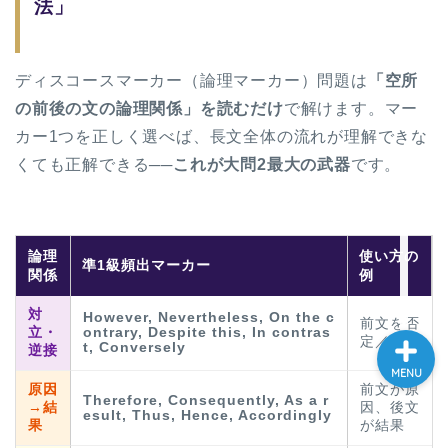
法」
大学入試英語対策講座
ディスコースマーカー（論理マーカー）問題は
「空所
英語名言・格言・カッコい
い英語＆素敵な英文フレー
の前後の文の論理関係」を読むだけ
で解けます。マー
ズ集
カー1つを正しく選べば、長文全体の流れが理解できな
くても正解できる──
これが大問2最大の武器
です。
過去記事
CONTACT
論理
使い方の
準1級頻出マーカー
関係
例
対
However, Nevertheless, On the c
前文を否
立・
ontrary, Despite this, In contras
定／対比
t, Conversely
逆接
MENU
原因
前文が原
Therefore, Consequently, As a r
→結
因、後文
esult, Thus, Hence, Accordingly
果
が結果