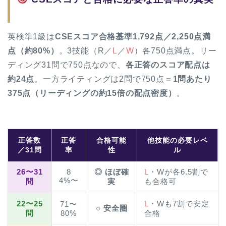
英検準1級は
CSEスコア合格基準1,792点／2,250点満
点（約80%）
。3技能（R／
L
／
W
）各750点満点。リー
ディング31問で750点なので、
各正答のスコア配点は
約24点
。一方ライティングは2問で750点＝
1問あたり
375点（リーディングの約15倍の配点密度）
。
正答数
正答
合格可能
他技能の必要レベ
／31問
率
性
ル
26〜31
8
◎ ほぼ確
L
・Wが各6.5割で
4%〜
問
実
も合格可
22〜25
L
・Wも7割で安定
71〜
○ 安全圏
問
80%
合格