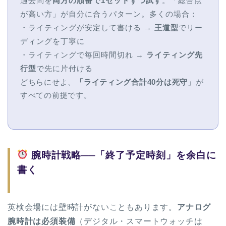
過去問を
両方の順番で1セットずつ試す
。「総合点
が高い方」が自分に合うパターン。多くの場合：
・ライティングが安定して書ける →
王道型
でリー
ディングを丁寧に
・ライティングで毎回時間切れ →
ライティング先
行型
で先に片付ける
どちらにせよ、
「ライティング合計40分は死守」
が
すべての前提です。
腕時計戦略──「終了予定時刻」を余白に
書く
英検会場には壁時計がないこともあります。
アナログ
腕時計は必須装備
（デジタル・スマートウォッチは