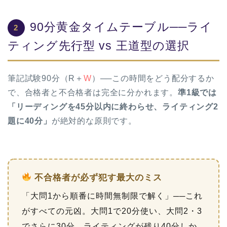
90分黄金タイムテーブル──ライ
2
ティング先行型 vs 王道型の選択
筆記試験90分（R＋
W
）──この時間をどう配分するか
で、合格者と不合格者は完全に分かれます。
準1級では
「リーディングを45分以内に終わらせ、ライティング2
題に40分」
が絶対的な原則です。
不合格者が必ず犯す最大のミス
「大問1から順番に時間無制限で解く」──これ
がすべての元凶。大問1で20分使い、大問2・3
でさらに30分、ライティングが残り40分しか