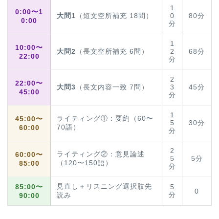
1
0:00〜1
大問1
（短文空所補充 18問）
0
80分
0:00
分
1
10:00〜
大問2
（長文空所補充 6問）
2
68分
22:00
分
2
22:00〜
大問3
（長文内容一致 7問）
3
45分
45:00
分
1
ライティング①：要約（60〜
45:00〜
5
30分
70語）
60:00
分
2
ライティング②：意見論述
60:00〜
5
5分
（120〜150語）
85:00
分
見直し＋リスニング選択肢先
85:00〜
5
0
分
読み
90:00