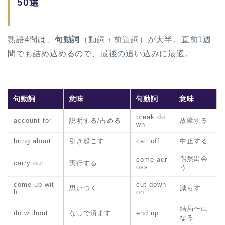
50選
熟語4問は、
句動詞
（動詞＋前置詞）が大半。直前1週
間でも詰め込めるので、最後の追い込みに最適。
句動詞
意味
句動詞
意味
break do
account for
説明する/占める
故障する
wn
bring about
引き起こす
call off
中止する
偶然出会
come acr
carry out
実行する
oss
う
come up wit
cut down
思いつく
減らす
h
on
結局〜に
do without
なしで済ます
end up
なる