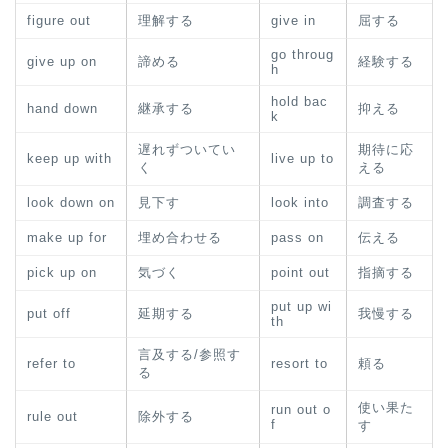
figure out
理解する
give in
屈する
go throug
give up on
諦める
経験する
h
hold bac
hand down
継承する
抑える
k
遅れずついてい
期待に応
keep up with
live up to
く
える
look down on
見下す
look into
調査する
make up for
埋め合わせる
pass on
伝える
pick up on
気づく
point out
指摘する
put up wi
put off
延期する
我慢する
th
言及する/参照す
refer to
resort to
頼る
る
使い果た
run out o
rule out
除外する
f
す