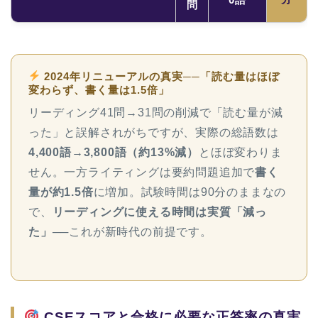
問
2024年リニューアルの真実──「読む量はほぼ
変わらず、書く量は1.5倍」
リーディング41問→31問の削減で「読む量が減
った」と誤解されがちですが、実際の総語数は
4,400語→3,800語（約13%減）
とほぼ変わりま
せん。一方ライティングは要約問題追加で
書く
量が約1.5倍
に増加。試験時間は90分のままなの
で、
リーディングに使える時間は実質「減っ
た」
──これが新時代の前提です。
CSEスコアと合格に必要な正答率の真実