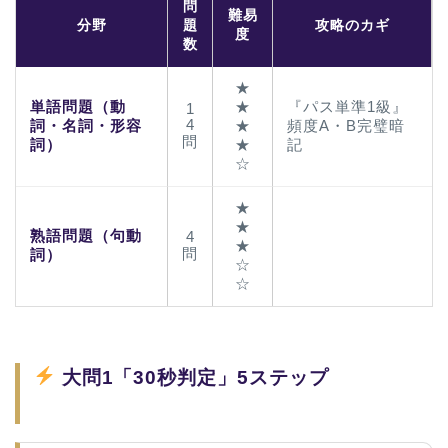
問
難易
分野
題
攻略のカギ
度
数
★
単語問題（動
★
『パス単準1級』
1
4
詞・名詞・形容
★
頻度A・B完璧暗
問
詞）
★
記
☆
★
★
熟語問題（句動
4
★
問
詞）
☆
☆
大問1「30秒判定」5ステップ