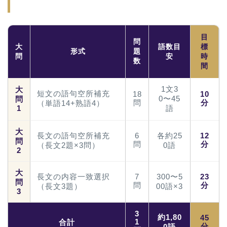
目
問
大
語数目
標
形式
題
問
安
時
数
間
1文3
大
短文の語句空所補充
18
10
0〜45
問
問
分
（単語14+熟語4）
1
語
大
長文の語句空所補充
6
各約25
12
問
問
分
（長文2題×3問）
0語
2
大
長文の内容一致選択
7
300〜5
23
問
問
分
（長文3題）
00語×3
3
3
約1,80
45
1
合計
分
0語