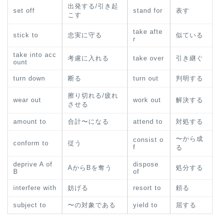
出発する/引き起
set off
stand for
表す
こす
take afte
stick to
忠実に守る
似ている
r
take into acc
考慮に入れる
take over
引き継ぐ
ount
turn down
断る
turn out
判明する
擦り切れる/疲れ
wear out
work out
解決する
させる
amount to
合計〜になる
attend to
対処する
〜から成
consist o
conform to
従う
f
る
deprive A of
dispose
AからBを奪う
処分する
B
of
interfere with
妨げる
resort to
頼る
subject to
〜の対象である
yield to
屈する