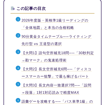
この記事の目次
2026年度版・英検準1級リーディングの
「全体地図」と本当の合格戦略
90分黄金タイムテーブル──ライティング
先行型 vs 王道型の選択
【大問1】語句空所補充18問──「30秒判定
→勘マーク」の鬼速処理術
【大問2】長文空所補充6問──「ディスコ
ースマーカー狙撃」で最も稼げるパート
【大問3】長文内容一致選択7問──「設問
＝段落」1対1対応読みで精度MAX
語彙ゲーを攻略する──「パス単準1級」の