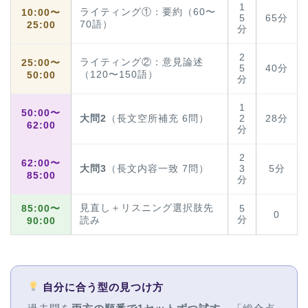
1
ライティング①：要約（60〜
10:00〜
5
65分
70語）
25:00
分
2
ライティング②：意見論述
25:00〜
5
40分
（120〜150語）
50:00
分
1
50:00〜
大問2
（長文空所補充 6問）
2
28分
62:00
分
2
62:00〜
大問3
（長文内容一致 7問）
3
5分
85:00
分
見直し＋リスニング選択肢先
85:00〜
5
0
分
読み
90:00
自分に合う型の見つけ方