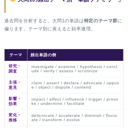
過去問を分析すると、大問1の単語は
特定のテーマ群
に
偏ります。テーマ別に覚えると効率激増。
テーマ
頻出単語の例
研究・
investigate / examine / hypothesis / concl
ude / verify / assess / scrutinize
調査
主張・
claim / assert / declare / advocate / oppos
e / object / dispute / contend
意見
影響・
impact / affect / influence / trigger / provo
ke / undermine / facilitate
効果
変化・
deteriorate / accelerate / diminish / fluctu
ate / transform / evolve
推移