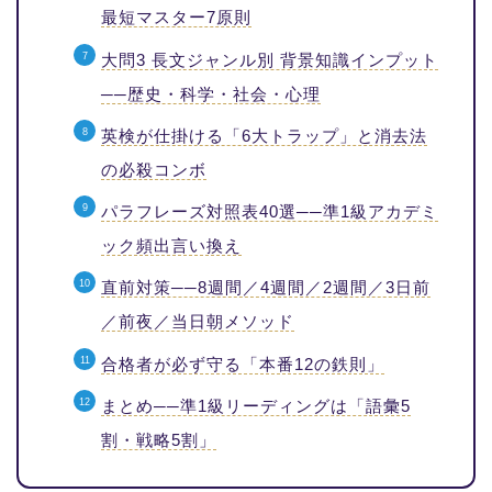
最短マスター7原則
大問3 長文ジャンル別 背景知識インプット
──歴史・科学・社会・心理
英検が仕掛ける「6大トラップ」と消去法
の必殺コンボ
パラフレーズ対照表40選──準1級アカデミ
ック頻出言い換え
直前対策──8週間／4週間／2週間／3日前
／前夜／当日朝メソッド
合格者が必ず守る「本番12の鉄則」
まとめ──準1級リーディングは「語彙5
割・戦略5割」