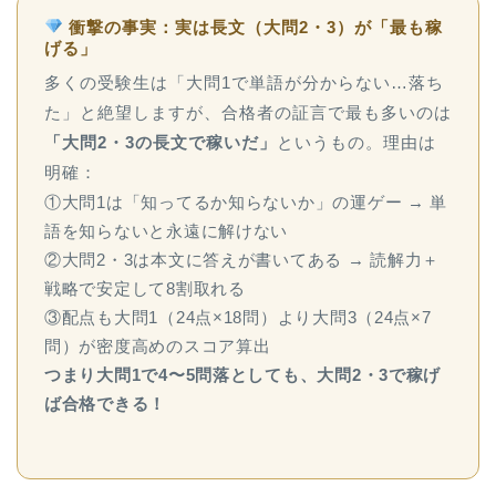
衝撃の事実：実は
長文（大問2・3）が「最も稼
げる」
多くの受験生は「大問1で単語が分からない…落ち
た」と絶望しますが、合格者の証言で最も多いのは
「大問2・3の長文で稼いだ」
というもの。理由は
明確：
①大問1は「知ってるか知らないか」の運ゲー → 単
語を知らないと永遠に解けない
②大問2・3は本文に答えが書いてある → 読解力＋
戦略で安定して8割取れる
③配点も大問1（24点×18問）より大問3（24点×7
問）が密度高めのスコア算出
つまり大問1で4〜5問落としても、大問2・3で稼げ
ば合格できる！