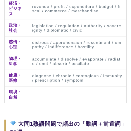
経済・
revenue / profit / expenditure / budget / fi
ビジネ
scal / commerce / merchandise
ス
政治・
legislation / regulation / authority / sovere
ignty / diplomatic / civic
社会
感情・
distress / apprehension / resentment / em
pathy / indifference / hostility
心理
物理・
accumulate / dissolve / evaporate / radiat
e / emit / absorb / oscillate
科学
健康・
diagnose / chronic / contagious / immunity
/ prescription / symptom
医療
環境・
自然
大問1熟語問題で頻出の「動詞＋前置詞」