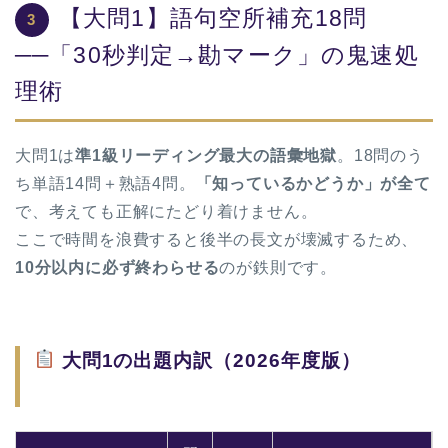
【大問1】語句空所補充18問
3
──「30秒判定→勘マーク」の鬼速処
理術
大問1は
準1級リーディング最大の語彙地獄
。18問のう
ち単語14問＋熟語4問。
「知っているかどうか」が全て
で、考えても正解にたどり着けません。
ここで時間を浪費すると後半の長文が壊滅するため、
10分以内に必ず終わらせる
のが鉄則です。
大問1の出題内訳（2026年度版）