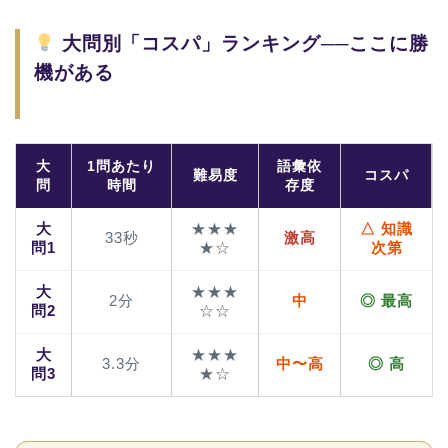
大問別「コスパ」ランキング──ここに勝
機がある
大
1問あたり
語彙依
難易度
コスパ
問
時間
存度
大
★★★
△ 知識
33秒
激高
問1
★☆
次第
大
★★★
2分
中
◎ 最高
問2
☆☆
大
★★★
3.3分
中〜高
◎ 高
問3
★☆