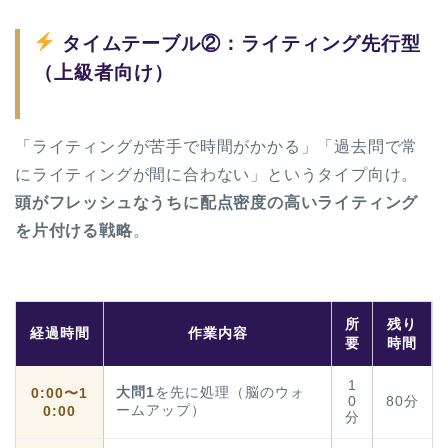
タイムテーブル②：ライティング先行型
（上級者向け）
「ライティングが苦手で時間がかかる」「過去問で常
にライティングが間に合わない」というタイプ向け。
頭がフレッシュなうちに配点密度の高いライティング
を片付ける戦略
。
所
残り
経過時間
作業内容
要
時間
1
大問1
を先に処理（脳のウォ
0:00〜1
0
80分
ームアップ）
0:00
分