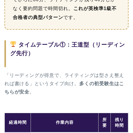
なく要約問題で時間切れ。
これが英検準1級不
合格者の典型パターン
です。
タイムテーブル①：王道型（リーディン
グ先行）
「リーディングが得意で、ライティングは型さえ整え
れば書ける」というタイプ向け。
多くの初受験生はこ
ちらが安全
。
所
残り
経過時間
作業内容
要
時間