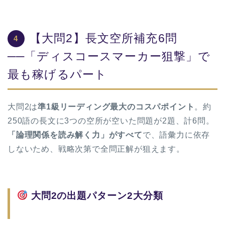
【大問2】長文空所補充6問
4
──「ディスコースマーカー狙撃」で
最も稼げるパート
大問2は
準1級リーディング最大のコスパポイント
。約
250語の長文に3つの空所が空いた問題が2題、計6問。
「論理関係を読み解く力」がすべて
で、語彙力に依存
しないため、戦略次第で全問正解が狙えます。
大問2の出題パターン2大分類