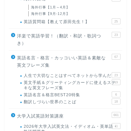
海外行事【1月～4月】
海外行事【9月-12月】
英語質問箱【教えて原田先生！】
25
23
洋楽で英語学習！（翻訳・和訳・歌詞つ
き）
67
英語名言・格言・カッコいい英語＆素敵な
英文フレーズ集
人生で大切なことはすべてネットから学んだ
23
英文手紙＆グリーティングカードに使えるステ
19
キな英文フレーズ集
英語名言＆格言BEST20特集
6
翻訳しづらい世界のことば
18
661
大学入試英語対策講座
2026年大学入試英文法・イディオム・英単語・
11