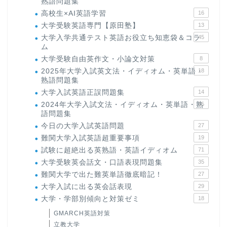
熟語問題集
高校生×AI英語学習
16
大学受験英語専門【原田塾】
13
大学入学共通テスト英語お役立ち知恵袋＆コラ
45
ム
大学受験自由英作文・小論文対策
8
2025年大学入試英文法・イディオム・英単語・
18
熟語問題集
大学入試英語正誤問題集
14
2024年大学入試文法・イディオム・英単語・熟
15
語問題集
今日の大学入試英語問題
27
難関大学入試英語超重要事項
19
試験に超絶出る英熟語・英語イディオム
71
大学受験英会話文・口語表現問題集
35
難関大学で出た難英単語徹底暗記！
27
大学入試に出る英会話表現
29
大学・学部別傾向と対策ゼミ
18
GMARCH英語対策
立教大学