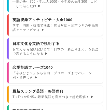
中高の先生700・学ぶ人1000・小学校の先生300｜コピ
ーして貼るだけ ▶
英語授業アクティビティ大全1000
学年・時間・技能で検索！英日対訳＋音声つきの中高英
語アクティビティ ▶
日本文化を英語で説明する
おでんから侘び寂びまで！日本の「あたりまえ」を英語
で言えるようになる ▶
恋愛英語フレーズ1040
「今夜ひま？」から告白・プロポーズまで28シーン
別・音声つき ▶
最新スラング英語・略語辞典
TikTokやSNSの最新英語も音声つきで超絶理解！ ▶