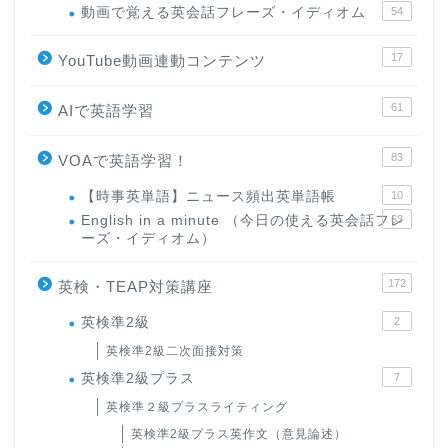
動画で覚える英会話フレーズ・イディオム
54
17
YouTube動画連動コンテンツ
61
AIで英語学習
83
VOAで英語学習！
【時事英単語】ニュース頻出英単語帳
10
English in a minute （今日の使える英会話フレ
63
ーズ・イディオム）
172
英検・TEAP対策講座
英検準2級
2
英検準2級二次面接対策
英検準2級プラス
7
英検準２級プラスライティング
英検準2級プラス英作文（意見論述）