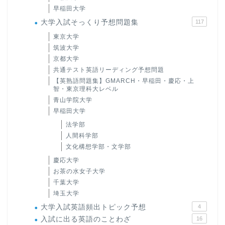
早稲田大学
大学入試そっくり予想問題集
117
東京大学
筑波大学
京都大学
共通テスト英語リーディング予想問題
【英熟語問題集】GMARCH・早稲田・慶応・上
智・東京理科大レベル
青山学院大学
早稲田大学
法学部
人間科学部
文化構想学部・文学部
慶応大学
お茶の水女子大学
千葉大学
埼玉大学
大学入試英語頻出トピック予想
4
入試に出る英語のことわざ
16