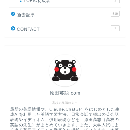
TOEIC初級者
1
519
過去記事
原田高志の”ほぼ日刊”英語
学習＆大学入試英語コラム
1
CONTACT
“シン”・英会話スピード表
現
大学入試英語対策講座
英語名言・格言・カッコい
い英語＆素敵な英文フレー
ズ集
原田英語.com
過去記事
高校の英語の先生
最新の英語情報や、Claude,ChatGPTをはじめとした生
成AIを利用した英語学習方法、日常会話で頻出の英会話
CONTACT
表現やイディオム、慣用表現などを、原田高志（高校の
英語の先生）がまとめていきます。また、大学入試によ