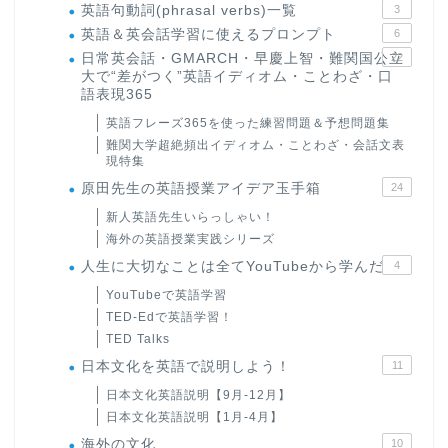
英語句動詞(phrasal verbs)一覧
3
英語＆英会話学習に使えるプロンプト
6
日常英会話・GMARCH・早慶上智・難関国公立
22
大で“差がつく”英語イディオム・ことわざ・口
語表現365
英語フレーズ365を使った練習問題＆予想問題集
難関大学超絶頻出イディオム・ことわざ・会話文表
現特集
原田先生の英語授業アイデア玉手箱
24
新人英語先生いらっしゃい！
海外の英語授業実践シリーズ
人生に大切なことは全てYouTubeから学んだ
4
YouTubeで英語学習
TED-Edで英語学習！
TED Talks
日本文化を英語で説明しよう！
11
日本文化英語説明【9月-12月】
日本文化英語説明【1月-4月】
海外の文化
10