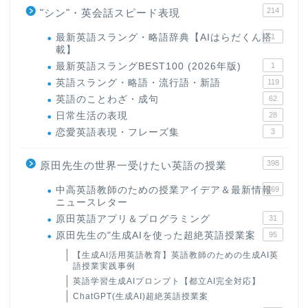
214
"シン"・英会話スピード表現
最新英語スラング・略語辞典【AIはらだくん搭
1
載】
最新英語スラングBEST100 (2026年版)
1
英語スラング・略語・流行語・新語
119
英語のことわざ・成句
62
日常生活の表現
28
恋愛英語表現・フレーズ集
3
398
原田先生の世界一受けたい英語の授業
中高英語教師のための授業アイデア＆最新情報
169
ニュースレター
原田英語アプリ＆プログラミング
31
原田先生の"生成AIを使った超絶英語授業案
95
【生成AI活用英語教育】英語教師のための生成AI英
語授業実践事例
英語学習生成AIプロンプト【都立AI完全対応】
ChatGPT(生成AI)超絶英語授業案