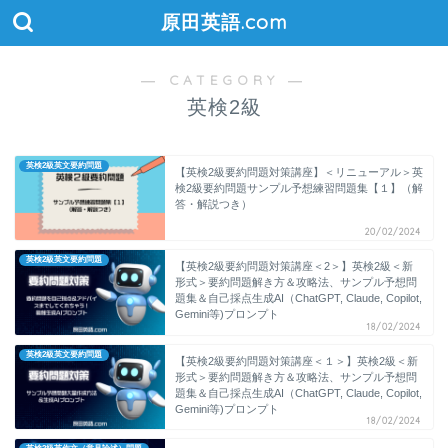
原田英語.com
― CATEGORY ―
英検2級
英検2級英文要約問題
【英検2級要約問題対策講座】＜リニューアル＞英
検2級要約問題サンプル予想練習問題集【１】（解
答・解説つき）
20/02/2024
英検2級英文要約問題
【英検2級要約問題対策講座＜2＞】英検2級＜新
形式＞要約問題解き方＆攻略法、サンプル予想問
題集＆自己採点生成AI（ChatGPT, Claude, Copilot,
Gemini等)プロンプト
18/02/2024
英検2級英文要約問題
【英検2級要約問題対策講座＜１＞】英検2級＜新
形式＞要約問題解き方＆攻略法、サンプル予想問
題集＆自己採点生成AI（ChatGPT, Claude, Copilot,
Gemini等)プロンプト
18/02/2024