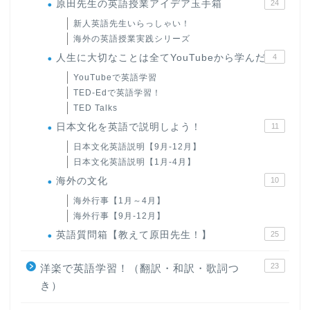
原田先生の英語授業アイデア玉手箱
24
新人英語先生いらっしゃい！
海外の英語授業実践シリーズ
人生に大切なことは全てYouTubeから学んだ
4
YouTubeで英語学習
TED-Edで英語学習！
TED Talks
日本文化を英語で説明しよう！
11
日本文化英語説明【9月-12月】
日本文化英語説明【1月-4月】
海外の文化
10
海外行事【1月～4月】
海外行事【9月-12月】
英語質問箱【教えて原田先生！】
25
23
洋楽で英語学習！（翻訳・和訳・歌詞つ
き）