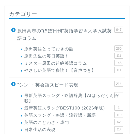
カテゴリー
647
原田高志の"ほぼ日刊"英語学習＆大学入試英
語コラム
原田英語とっておきの話
280
原田先生の毎日英語！
111
ミスター原田の超絶英語コラム
145
やさしい英語で多読！【音声つき】
111
214
"シン"・英会話スピード表現
最新英語スラング・略語辞典【AIはらだくん搭
1
載】
最新英語スラングBEST100 (2026年版)
1
英語スラング・略語・流行語・新語
119
英語のことわざ・成句
62
日常生活の表現
28