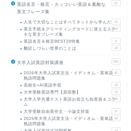
67
英語名言・格言・カッコいい英語＆素敵な
英文フレーズ集
人生で大切なことはすべてネットから学んだ
23
英文手紙＆グリーティングカードに使えるステ
19
キな英文フレーズ集
英語名言＆格言BEST20特集
6
翻訳しづらい世界のことば
18
661
大学入試英語対策講座
2026年大学入試英文法・イディオム・英単語・
11
熟語問題集
高校生×AI英語学習
16
大学受験英語専門【原田塾】
13
大学入学共通テスト英語お役立ち知恵袋＆コラ
45
ム
大学受験自由英作文・小論文対策
8
2025年大学入試英文法・イディオム・英単語・
18
熟語問題集
大学入試英語正誤問題集
14