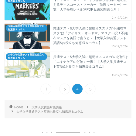
知恵袋＆コラム
えるディスコース・マーカー（論理マーカー）一
覧！大学受験レベル別PDF＆練習問題つき！
21/12/2024
大学入学共通テスト英語お役立ち
共通テスト&大学入試に超絶オススメの”不織布マ
知恵袋＆コラム
スク"は「アイリス・オーヤマ」マスク一択！不織
布マスクを英語で言うと？【大学入学共通テスト
英語&お役立ち知恵袋＆コラム】
15/12/2024
大学入学共通テスト英語お役立ち
共通テスト&大学入試に超絶オススメの”のど飴"は
知恵袋＆コラム
「エキナケアのど飴」一択！【大学入学共通テス
ト英語&お役立ち知恵袋＆コラム】
13/12/2024
...
1
3
4
5
HOME
大学入試英語対策講座
大学入学共通テスト英語お役立ち知恵袋＆コラム