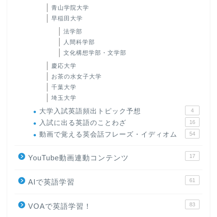
青山学院大学
早稲田大学
法学部
人間科学部
文化構想学部・文学部
慶応大学
お茶の水女子大学
千葉大学
埼玉大学
大学入試英語頻出トピック予想
4
入試に出る英語のことわざ
16
動画で覚える英会話フレーズ・イディオム
54
17
YouTube動画連動コンテンツ
61
AIで英語学習
83
VOAで英語学習！