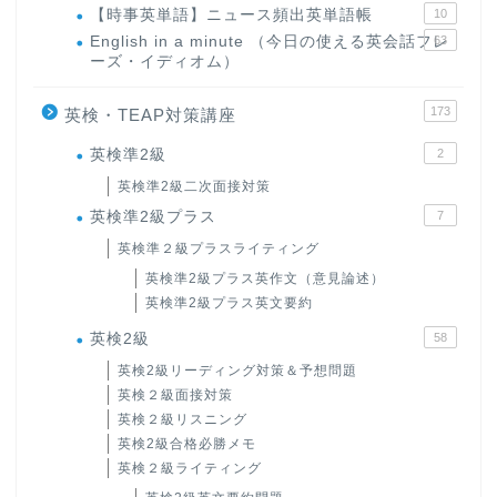
【時事英単語】ニュース頻出英単語帳
10
English in a minute （今日の使える英会話フレ
63
ーズ・イディオム）
173
英検・TEAP対策講座
英検準2級
2
英検準2級二次面接対策
英検準2級プラス
7
英検準２級プラスライティング
英検準2級プラス英作文（意見論述）
英検準2級プラス英文要約
英検2級
58
英検2級リーディング対策＆予想問題
英検２級面接対策
英検２級リスニング
英検2級合格必勝メモ
英検２級ライティング