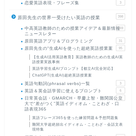
恋愛英語表現・フレーズ集
3
398
原田先生の世界一受けたい英語の授業
中高英語教師のための授業アイデア＆最新情報
169
ニュースレター
原田英語アプリ＆プログラミング
31
原田先生の"生成AIを使った超絶英語授業案
95
【生成AI活用英語教育】英語教師のための生成AI英
語授業実践事例
英語学習生成AIプロンプト【都立AI完全対応】
ChatGPT(生成AI)超絶英語授業案
英語句動詞(phrasal verbs)一覧
3
英語＆英会話学習に使えるプロンプト
6
日常英会話・GMARCH・早慶上智・難関国公立
22
大で“差がつく”英語イディオム・ことわざ・口
語表現365
英語フレーズ365を使った練習問題＆予想問題集
難関大学超絶頻出イディオム・ことわざ・会話文表
現特集