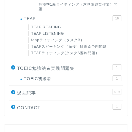
英検準1級ライティング（意見論述英作文）問
題
TEAP
16
TEAP READING
TEAP LISTENING
teapライティング（タスクB）
TEAPスピーキング（面接）対策＆予想問題
TEAPライティング(タスクA要約問題）
1
TOEIC勉強法＆実践問題集
ホーム
TOEIC初級者
1
519
原田高志の”ほぼ日刊”英語
過去記事
学習＆大学入試英語コラム
1
CONTACT
“シン”・英会話スピード表
現