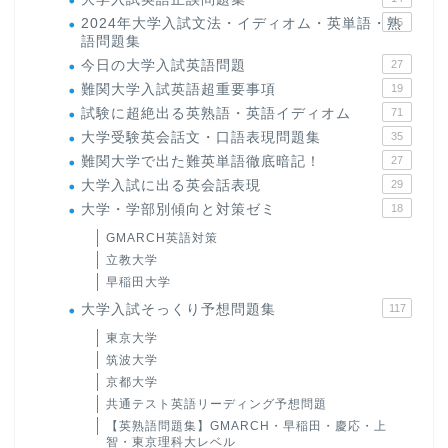
2024年大学入試文法・イディオム・英単語・熟
15
語問題集
今日の大学入試英語問題
27
難関大学入試英語超重要事項
19
試験に超絶出る英熟語・英語イディオム
71
大学受験英会話文・口語表現問題集
35
難関大学で出た難英単語徹底暗記！
27
大学入試に出る英会話表現
29
大学・学部別傾向と対策ゼミ
18
GMARCH英語対策
立教大学
早稲田大学
大学入試そっくり予想問題集
117
東京大学
筑波大学
京都大学
共通テスト英語リーディング予想問題
【英熟語問題集】GMARCH・早稲田・慶応・上
智・東京理科大レベル