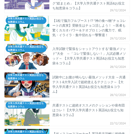
ク”総まとめ」【大学入学共通テスト英語&お役立
ち知恵袋＆コラム】
29/12/2024
大学入学共通テスト英語お役立ち
【1粒で脳力フルブースト!? “神の食べ物”チョコレ
知恵袋＆コラム
ートの真実】受験生はチョコ活しよう！ ～医者も
驚くカカオパワー＆テオブロミンの魔力で、眠
気・イライラ・集中切れを一撃撃退！
29/12/2024
大学入学共通テスト英語お役立ち
入学試験で緊張をシャットアウトする“最強メソッ
知恵袋＆コラム
ド”大全 ～「コレで緊張しない！」入試必勝メソ
ッド～ 【大学入学共通テスト英語&お役立ち知恵
袋＆コラム】
28/12/2024
大学入学共通テスト英語お役立ち
試験中にお腹が鳴らない最強メソッド大全 ～共通
知恵袋＆コラム
テスト&大学入試で超絶使えるテクニック～【大
学入学共通テスト英語&お役立ち知恵袋＆コラ
ム】
28/12/2024
大学入学共通テスト英語お役立ち
共通テストに超絶オススメのクッションや座布団
知恵袋＆コラム
はコレ！【大学入学共通テスト英語&お役立ち知
恵袋＆コラム】
22/12/2024
大学入学共通テスト英語お役立ち
【ディスコースマーカー】英語長文読解に超絶使