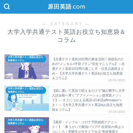
原田英語.com
― CATEGORY ―
大学入学共通テスト英語お役立ち知恵袋＆
コラム
大学入学共通テスト英語お役立ち
【共通テスト直前10日間の黄金法則！現役生のた
知恵袋＆コラム
めの"メンタル×学習プラン"完全マニュアル】～共
通テスト直前10日間の過ごし方・注意点超絶まと
め～【大学入学共通テスト英語&お役立ち知恵袋
＆コラム】
05/01/2025
大学入学共通テスト英語お役立ち
【紙に書いて英語で唱えるだけで“脳が勝手に大学
知恵袋＆コラム
入試合格へ導く”アファメーション超実践メソッ
ド】～ すぐにつかえる英語×日本語affirmationつ
き！～【大学入学共通テスト英語&お役立ち知恵
袋＆コラム】
01/01/2025
大学入学共通テスト英語お役立ち
【風邪・インフル・コロナ予防超絶テクニッ
知恵袋＆コラム
ク！】「鼻うがいで最強バリア!? 自習室の席はコ
コにしろ！受験生が今すぐできる“免疫無双テ