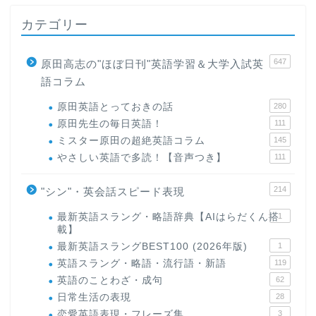
カテゴリー
647
原田高志の"ほぼ日刊"英語学習＆大学入試英
語コラム
原田英語とっておきの話
280
原田先生の毎日英語！
111
ミスター原田の超絶英語コラム
145
やさしい英語で多読！【音声つき】
111
214
"シン"・英会話スピード表現
最新英語スラング・略語辞典【AIはらだくん搭
1
載】
最新英語スラングBEST100 (2026年版)
1
英語スラング・略語・流行語・新語
119
英語のことわざ・成句
62
日常生活の表現
28
恋愛英語表現・フレーズ集
3