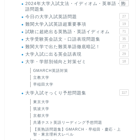
2024年大学入試文法・イディオム・英単語・熟
15
語問題集
今日の大学入試英語問題
27
難関大学入試英語超重要事項
19
試験に超絶出る英熟語・英語イディオム
71
大学受験英会話文・口語表現問題集
35
難関大学で出た難英単語徹底暗記！
27
大学入試に出る英会話表現
29
大学・学部別傾向と対策ゼミ
18
GMARCH英語対策
立教大学
早稲田大学
大学入試そっくり予想問題集
117
東京大学
筑波大学
京都大学
共通テスト英語リーディング予想問題
【英熟語問題集】GMARCH・早稲田・慶応・上
智・東京理科大レベル