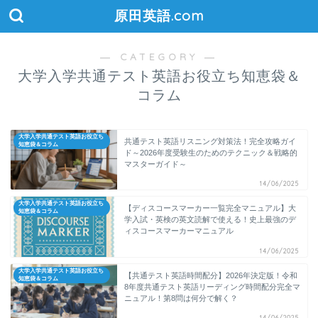
原田英語.com
― CATEGORY ―
大学入学共通テスト英語お役立ち知恵袋＆
コラム
大学入学共通テスト英語お役立ち
共通テスト英語リスニング対策法！完全攻略ガイ
知恵袋＆コラム
ド～2026年度受験生のためのテクニック＆戦略的
マスターガイド～
14/06/2025
大学入学共通テスト英語お役立ち
【ディスコースマーカー一覧完全マニュアル】大
知恵袋＆コラム
学入試・英検の英文読解で使える！史上最強のデ
ィスコースマーカーマニュアル
14/06/2025
大学入学共通テスト英語お役立ち
【共通テスト英語時間配分】2026年決定版！令和
知恵袋＆コラム
8年度共通テスト英語リーディング時間配分完全マ
ニュアル！第8問は何分で解く？
14/06/2025