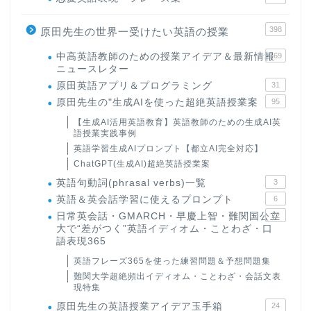
398
原田先生の世界一受けたい英語の授業
中高英語教師のための授業アイデア＆最新情報
169
ニュースレター
原田英語アプリ＆プログラミング
31
原田先生の"生成AIを使った超絶英語授業案
95
【生成AI活用英語教育】英語教師のための生成AI英
語授業実践事例
英語学習生成AIプロンプト【都立AI完全対応】
ChatGPT(生成AI)超絶英語授業案
英語句動詞(phrasal verbs)一覧
3
英語＆英会話学習に使えるプロンプト
6
日常英会話・GMARCH・早慶上智・難関国公立
22
大で“差がつく”英語イディオム・ことわざ・口
語表現365
英語フレーズ365を使った練習問題＆予想問題集
難関大学超絶頻出イディオム・ことわざ・会話文表
現特集
原田先生の英語授業アイデア玉手箱
24