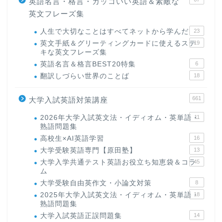
英語名言・格言・カッコいい英語＆素敵な
英文フレーズ集
人生で大切なことはすべてネットから学んだ
23
英文手紙＆グリーティングカードに使えるステ
19
キな英文フレーズ集
英語名言＆格言BEST20特集
6
翻訳しづらい世界のことば
18
661
大学入試英語対策講座
2026年大学入試英文法・イディオム・英単語・
11
熟語問題集
高校生×AI英語学習
16
大学受験英語専門【原田塾】
13
大学入学共通テスト英語お役立ち知恵袋＆コラ
45
ム
大学受験自由英作文・小論文対策
8
2025年大学入試英文法・イディオム・英単語・
18
熟語問題集
大学入試英語正誤問題集
14