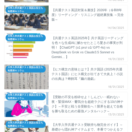
大学入学共通テスト英語お役立ち
【共通テスト英語対策＆裏技】2026年（令和8年
知恵袋＆コラム
度）リーディング・リスニング超絶裏技集 ～完全
版～
14/06/2025
大学入学共通テスト英語お役立ち
【共通テスト英語2025年】共テ英語リーディング
知恵袋＆コラム
を色々な生成AIに解かせたところ驚きの事実が判
明！【ChatGPT (o1 pro/ o1/ GPT-4o) vs
DeepSeek vs Grok vs Claude3.5 Sonnet vs
Gemini… 】
19/01/2025
大学入学共通テスト英語お役立ち
【ヒス構文の意味とは？】共テ国語 (2025年共通
知恵袋＆コラム
テスト国語）にヒス構文が出てきて大炎上！小説
の出典は？蜂飼耳『繭の遊戯』
18/01/2025
大学入学共通テスト英語お役立ち
【受験の不安を粉砕せよ！しんどい・眠れない
知恵袋＆コラム
夜・緊張MAX・鬱気分を超絶ラクにする10の神テ
ク】～不安と戦う全受験生へ！限界を超えて合格
を勝ち取るための最強メンタルハック～
13/01/2025
大学入学共通テスト英語お役立ち
【大学入学共通テスト受験持ち物完全ガイド】～
知恵袋＆コラム
基礎から隠れ神アイテムまで、本番でつかえるフ