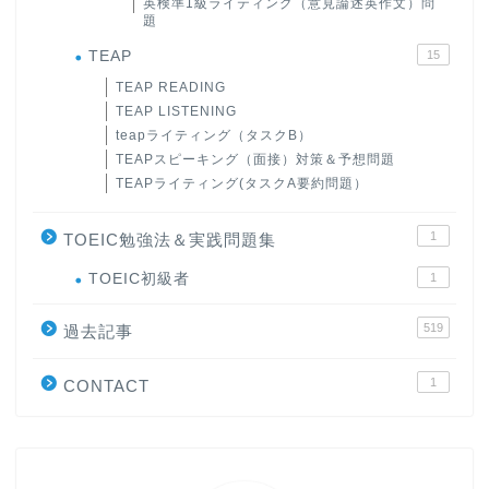
英検準1級ライティング（意見論述英作文）問
題
TEAP
15
TEAP READING
TEAP LISTENING
teapライティング（タスクB）
TEAPスピーキング（面接）対策＆予想問題
TEAPライティング(タスクA要約問題）
1
TOEIC勉強法＆実践問題集
ホーム
TOEIC初級者
1
519
過去記事
原田高志の”ほぼ日刊”英語
学習＆大学入試英語コラム
1
CONTACT
“シン”・英会話スピード表
現