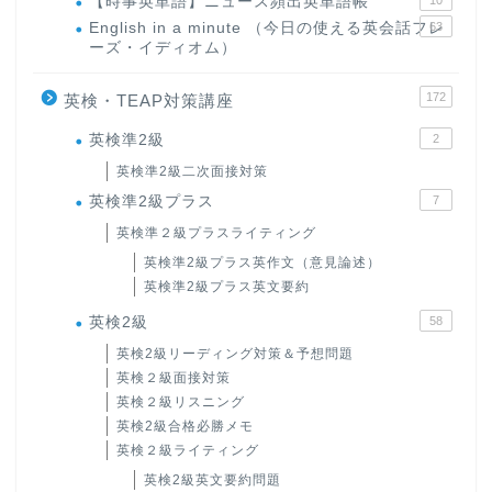
【時事英単語】ニュース頻出英単語帳
10
English in a minute （今日の使える英会話フレ
63
ーズ・イディオム）
172
英検・TEAP対策講座
英検準2級
2
英検準2級二次面接対策
英検準2級プラス
7
英検準２級プラスライティング
英検準2級プラス英作文（意見論述）
英検準2級プラス英文要約
英検2級
58
英検2級リーディング対策＆予想問題
英検２級面接対策
英検２級リスニング
英検2級合格必勝メモ
英検２級ライティング
英検2級英文要約問題