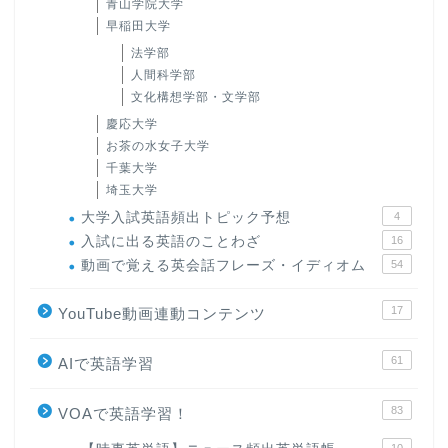
青山学院大学
早稲田大学
法学部
人間科学部
文化構想学部・文学部
慶応大学
お茶の水女子大学
千葉大学
埼玉大学
大学入試英語頻出トピック予想
4
入試に出る英語のことわざ
16
動画で覚える英会話フレーズ・イディオム
54
17
YouTube動画連動コンテンツ
61
AIで英語学習
83
VOAで英語学習！