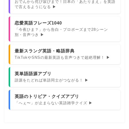
おでんから侘び寂びまで！日本の「あたりまえ」を英語
で言えるようになる ▶
恋愛英語フレーズ1040
「今夜ひま？」から告白・プロポーズまで28シーン
別・音声つき ▶
最新スラング英語・略語辞典
TikTokやSNSの最新英語も音声つきで超絶理解！ ▶
英単語語源アプリ
語源をたどれば単語同士がつながる！ ▶
英語のトリビア・クイズアプリ
「へぇ〜」が止まらない英語雑学クイズ ▶