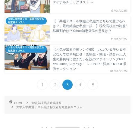
ァイナルチェックリスト ～
13/01/2025
大学入学共通テスト英語お役立ち
【「共通テストを制服と私服のどちらで受けるべ
知恵袋＆コラム
き？」最終結論は私服一択！】現役高校生の制服/
私服割合は？Yahoo知恵袋民の意見は？
11/01/2025
大学入学共通テスト英語お役立ち
【元気が出る応援ソング60】しんどい＆辛い＆不
知恵袋＆コラム
安なんて吹き飛ばせ！受験生・就職・試合etc...人
生の勝負時に聴きたい伝説のファイトソング60！
YouTubeリンクつき！ ～J-POP・洋楽・K-POP最
強セレクション～
06/01/2025
1
2
3
4
5
HOME
大学入試英語対策講座
大学入学共通テスト英語お役立ち知恵袋＆コラム