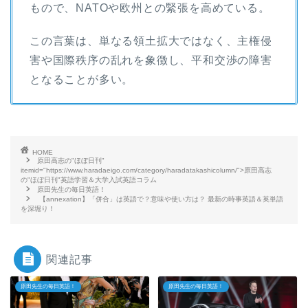
もので、NATOや欧州との緊張を高めている。
この言葉は、単なる領土拡大ではなく、主権侵
害や国際秩序の乱れを象徴し、平和交渉の障害
となることが多い。
HOME
原田高志の"ほぼ日刊"
itemid="https://www.haradaeigo.com/category/haradatakashicolumn/">原田高志
の"ほぼ日刊"英語学習＆大学入試英語コラム
原田先生の毎日英語！
【annexation】「併合」は英語で？意味や使い方は？ 最新の時事英語＆英単語
を深堀り！
関連記事
原田先生の毎日英語！
原田先生の毎日英語！