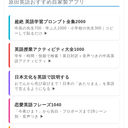
原田英語おすすめ自家製アプリ
超絶 英語学習プロンプト全集2000
中高の先生700・学ぶ人1000・小学校の先生300｜コピ
ーして貼るだけ ▶
英語授業アクティビティ大全1000
学年・時間・技能で検索！英日対訳＋音声つきの中高英
語アクティビティ ▶
日本文化を英語で説明する
おでんから侘び寂びまで！日本の「あたりまえ」を英語
で言えるようになる ▶
恋愛英語フレーズ1040
「今夜ひま？」から告白・プロポーズまで28シーン
別・音声つき ▶