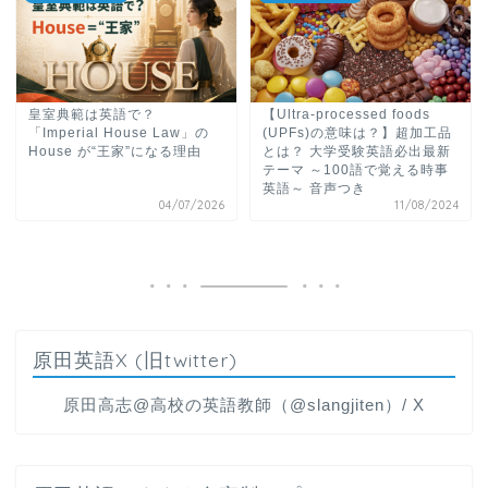
皇室典範は英語で？
【Ultra-processed foods
「Imperial House Law」の
(UPFs)の意味は？】超加工品
House が“王家”になる理由
とは？ 大学受験英語必出最新
テーマ ～100語で覚える時事
英語～ 音声つき
04/07/2026
11/08/2024
原田英語X (旧twitter)
原田高志@高校の英語教師（@slangjiten）/ X