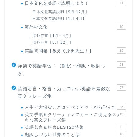
日本文化を英語で説明しよう！
11
日本文化英語説明【9月-12月】
日本文化英語説明【1月-4月】
海外の文化
10
海外行事【1月～4月】
海外行事【9月-12月】
英語質問箱【教えて原田先生！】
25
23
洋楽で英語学習！（翻訳・和訳・歌詞つ
き）
67
英語名言・格言・カッコいい英語＆素敵な
英文フレーズ集
人生で大切なことはすべてネットから学んだ
23
英文手紙＆グリーティングカードに使えるステ
19
キな英文フレーズ集
英語名言＆格言BEST20特集
6
翻訳しづらい世界のことば
18