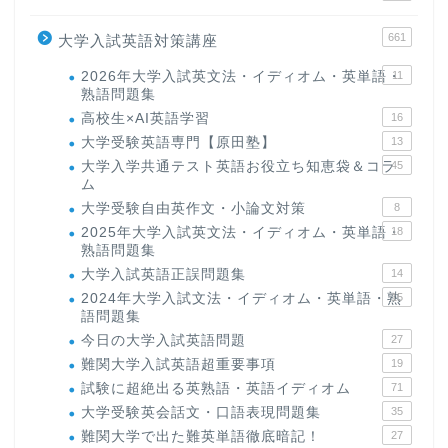
661
大学入試英語対策講座
2026年大学入試英文法・イディオム・英単語・
11
熟語問題集
高校生×AI英語学習
16
大学受験英語専門【原田塾】
13
大学入学共通テスト英語お役立ち知恵袋＆コラ
45
ム
大学受験自由英作文・小論文対策
8
2025年大学入試英文法・イディオム・英単語・
18
熟語問題集
大学入試英語正誤問題集
14
2024年大学入試文法・イディオム・英単語・熟
15
語問題集
今日の大学入試英語問題
27
難関大学入試英語超重要事項
19
試験に超絶出る英熟語・英語イディオム
71
大学受験英会話文・口語表現問題集
35
難関大学で出た難英単語徹底暗記！
27