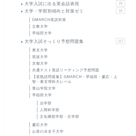
大学入試に出る英会話表現
29
大学・学部別傾向と対策ゼミ
18
GMARCH英語対策
立教大学
早稲田大学
大学入試そっくり予想問題集
117
東京大学
筑波大学
京都大学
共通テスト英語リーディング予想問題
【英熟語問題集】GMARCH・早稲田・慶応・上
智・東京理科大レベル
青山学院大学
早稲田大学
法学部
人間科学部
文化構想学部・文学部
慶応大学
お茶の水女子大学