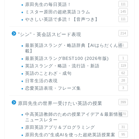
原田先生の毎日英語！
111
ミスター原田の超絶英語コラム
145
やさしい英語で多読！【音声つき】
111
214
"シン"・英会話スピード表現
最新英語スラング・略語辞典【AIはらだくん搭
1
載】
最新英語スラングBEST100 (2026年版)
1
英語スラング・略語・流行語・新語
119
英語のことわざ・成句
62
日常生活の表現
28
恋愛英語表現・フレーズ集
3
399
原田先生の世界一受けたい英語の授業
中高英語教師のための授業アイデア＆最新情報
170
ニュースレター
原田英語アプリ＆プログラミング
31
原田先生の"生成AIを使った超絶英語授業案
95