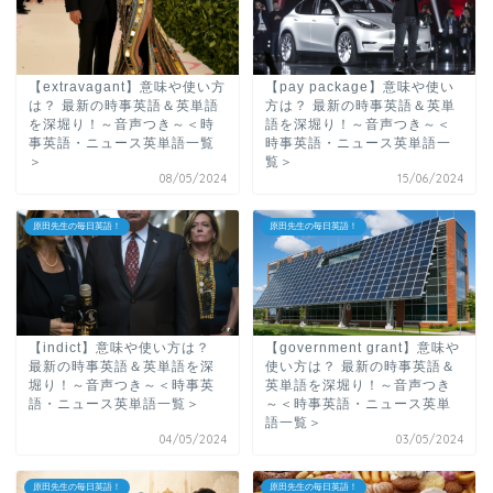
【extravagant】意味や使い方
【pay package】意味や使い
は？ 最新の時事英語＆英単語
方は？ 最新の時事英語＆英単
を深堀り！～音声つき～＜時
語を深堀り！～音声つき～＜
事英語・ニュース英単語一覧
時事英語・ニュース英単語一
＞
覧＞
08/05/2024
15/06/2024
原田先生の毎日英語！
原田先生の毎日英語！
【indict】意味や使い方は？
【government grant】意味や
最新の時事英語＆英単語を深
使い方は？ 最新の時事英語＆
堀り！～音声つき～＜時事英
英単語を深堀り！～音声つき
語・ニュース英単語一覧＞
～＜時事英語・ニュース英単
語一覧＞
04/05/2024
03/05/2024
原田先生の毎日英語！
原田先生の毎日英語！