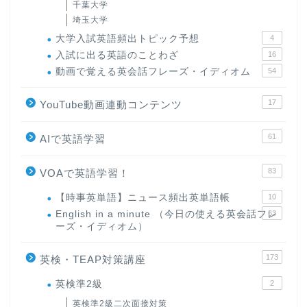
千葉大学
埼玉大学
大学入試英語頻出トピック予想
4
入試に出る英語のことわざ
16
動画で覚える英会話フレーズ・イディオム
54
17
YouTube動画連動コンテンツ
61
AIで英語学習
83
VOAで英語学習！
【時事英単語】ニュース頻出英単語帳
10
English in a minute （今日の使える英会話フレ
63
ーズ・イディオム）
173
英検・TEAP対策講座
英検準2級
2
英検準2級二次面接対策