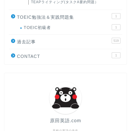
TEAPライティング(タスクA要約問題）
1
TOEIC勉強法＆実践問題集
ホーム
TOEIC初級者
1
519
原田高志の”ほぼ日刊”英語
過去記事
学習＆大学入試英語コラム
1
CONTACT
“シン”・英会話スピード表
現
大学入試英語対策講座
英語名言・格言・カッコい
い英語＆素敵な英文フレー
ズ集
原田英語.com
過去記事
高校の英語の先生