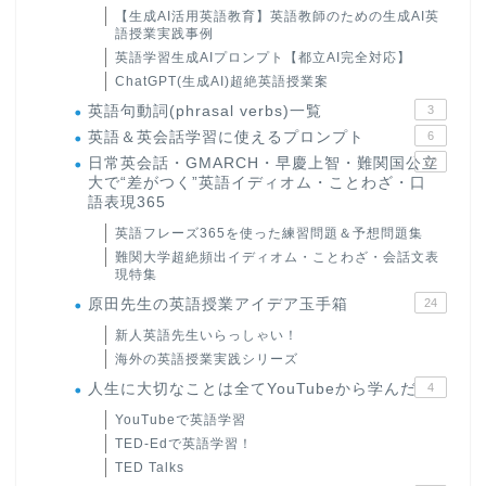
【生成AI活用英語教育】英語教師のための生成AI英
語授業実践事例
英語学習生成AIプロンプト【都立AI完全対応】
ChatGPT(生成AI)超絶英語授業案
英語句動詞(phrasal verbs)一覧
3
英語＆英会話学習に使えるプロンプト
6
日常英会話・GMARCH・早慶上智・難関国公立
22
大で“差がつく”英語イディオム・ことわざ・口
語表現365
英語フレーズ365を使った練習問題＆予想問題集
難関大学超絶頻出イディオム・ことわざ・会話文表
現特集
原田先生の英語授業アイデア玉手箱
24
新人英語先生いらっしゃい！
海外の英語授業実践シリーズ
人生に大切なことは全てYouTubeから学んだ
4
YouTubeで英語学習
TED-Edで英語学習！
TED Talks