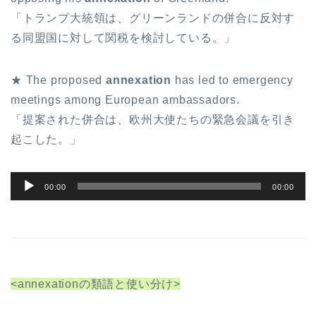
「トランプ大統領は、グリーンランドの併合に反対す
る同盟国に対して関税を検討している。」
★ The proposed
annexation
has led to emergency
meetings among European ambassadors.
「提案された併合は、欧州大使たちの緊急会議を引き
起こした。」
音
00:00
00:00
声
プ
レ
ー
ヤ
<annexationの類語と使い分け>
ー