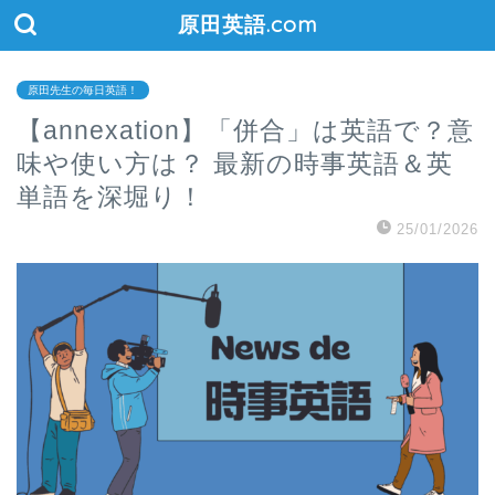
原田英語.com
原田先生の毎日英語！
【annexation】「併合」は英語で？意
味や使い方は？ 最新の時事英語＆英
単語を深堀り！
25/01/2026