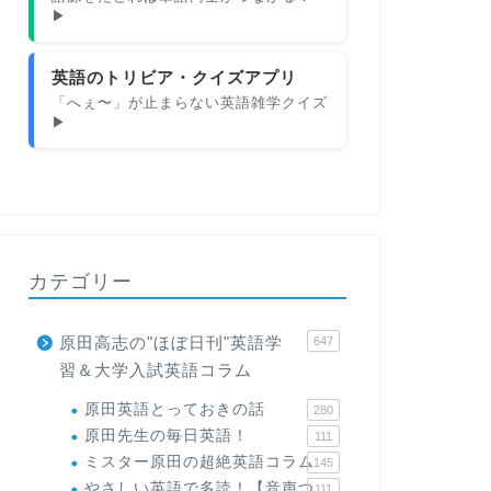
▶
英語のトリビア・クイズアプリ
「へぇ〜」が止まらない英語雑学クイズ
▶
カテゴリー
原田高志の"ほぼ日刊"英語学
647
習＆大学入試英語コラム
原田英語とっておきの話
280
原田先生の毎日英語！
111
ミスター原田の超絶英語コラム
145
やさしい英語で多読！【音声つ
111