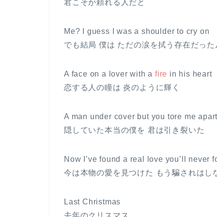
君こそが頼れる人だと
Me? I guess I was a shoulder to cry on
でも結局 僕は ただの涙を拭う存在だった
A face on a lover with a
fire
in his heart
恋する人の瞳は 炎のように輝く
A man under cover but you tore me apar
隠していた本当の僕を 君は引き裂いた
Now I’ve found a real love you’ll never 
今は本物の愛を見つけた もう騙されはし
Last Christmas
去年のクリスマス