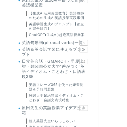
原田先生の"生成AIを使った超絶
95
英語授業案
【生成AI活用英語教育】英語教師
のための生成AI英語授業実践事例
英語学習生成AIプロンプト【都立
AI完全対応】
ChatGPT(生成AI)超絶英語授業案
英語句動詞(phrasal verbs)一覧
3
英語＆英会話学習に使えるプロン
6
プト
日常英会話・GMARCH・早慶上
22
智・難関国公立大で“差がつく”英
語イディオム・ことわざ・口語表
現365
英語フレーズ365を使った練習問
題＆予想問題集
難関大学超絶頻出イディオム・こ
とわざ・会話文表現特集
原田先生の英語授業アイデア玉手
24
箱
新人英語先生いらっしゃい！