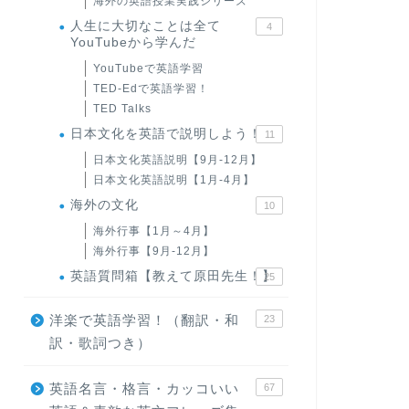
海外の英語授業実践シリーズ
人生に大切なことは全て
4
YouTubeから学んだ
YouTubeで英語学習
TED-Edで英語学習！
TED Talks
日本文化を英語で説明しよう！
11
日本文化英語説明【9月-12月】
日本文化英語説明【1月-4月】
海外の文化
10
海外行事【1月～4月】
海外行事【9月-12月】
英語質問箱【教えて原田先生！】
25
洋楽で英語学習！（翻訳・和
23
訳・歌詞つき）
英語名言・格言・カッコいい
67