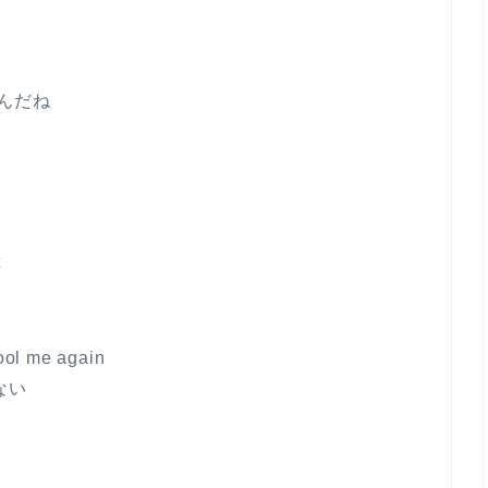
んだね
t
fool me again
ない