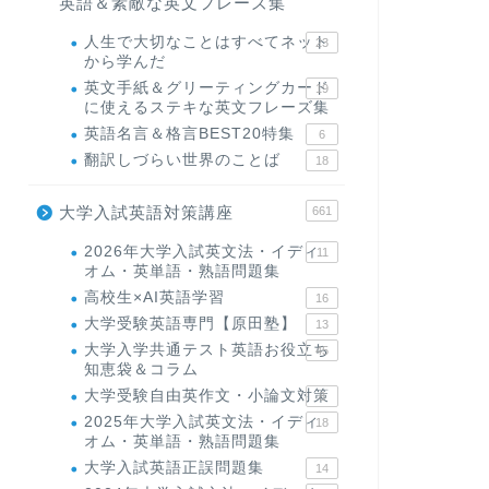
英語＆素敵な英文フレーズ集
人生で大切なことはすべてネット
23
から学んだ
英文手紙＆グリーティングカード
19
に使えるステキな英文フレーズ集
英語名言＆格言BEST20特集
6
翻訳しづらい世界のことば
18
大学入試英語対策講座
661
2026年大学入試英文法・イディ
11
オム・英単語・熟語問題集
高校生×AI英語学習
16
大学受験英語専門【原田塾】
13
大学入学共通テスト英語お役立ち
45
知恵袋＆コラム
大学受験自由英作文・小論文対策
8
2025年大学入試英文法・イディ
18
オム・英単語・熟語問題集
大学入試英語正誤問題集
14