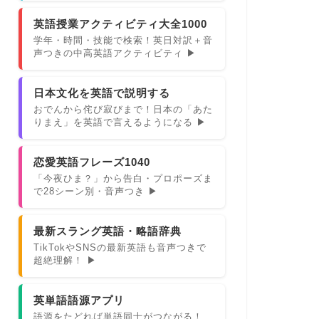
英語授業アクティビティ大全1000
学年・時間・技能で検索！英日対訳＋音
声つきの中高英語アクティビティ ▶
日本文化を英語で説明する
おでんから侘び寂びまで！日本の「あた
りまえ」を英語で言えるようになる ▶
恋愛英語フレーズ1040
「今夜ひま？」から告白・プロポーズま
で28シーン別・音声つき ▶
最新スラング英語・略語辞典
TikTokやSNSの最新英語も音声つきで
超絶理解！ ▶
英単語語源アプリ
語源をたどれば単語同士がつながる！