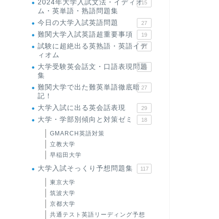
2024年大学入試文法・イディオ
15
ム・英単語・熟語問題集
今日の大学入試英語問題
27
難関大学入試英語超重要事項
19
試験に超絶出る英熟語・英語イデ
71
ィオム
大学受験英会話文・口語表現問題
35
集
難関大学で出た難英単語徹底暗
27
記！
大学入試に出る英会話表現
29
大学・学部別傾向と対策ゼミ
18
GMARCH英語対策
立教大学
早稲田大学
大学入試そっくり予想問題集
117
東京大学
筑波大学
京都大学
共通テスト英語リーディング予想