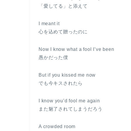
「愛してる」と添えて
I meant it
心を込めて贈ったのに
Now I know what a fool I’ve been
愚かだった僕
But if you kissed me now
でも今キスされたら
I know you’d fool me again
また魅了されてしまうだろう
A crowded room