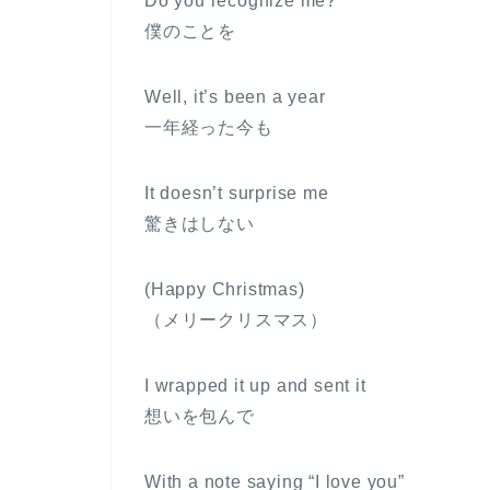
Do you recognize me?
僕のことを
Well, it’s been a year
一年経った今も
It doesn’t surprise me
驚きはしない
(Happy Christmas)
（メリークリスマス）
I wrapped it up and sent it
想いを包んで
With a note saying “I love you”