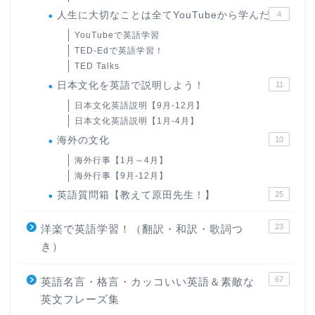
人生に大切なことは全てYouTubeから学んだ
4
YouTubeで英語学習
TED-Edで英語学習！
TED Talks
日本文化を英語で説明しよう！
11
日本文化英語説明【9月-12月】
日本文化英語説明【1月-4月】
海外の文化
10
海外行事【1月～4月】
海外行事【9月-12月】
英語質問箱【教えて原田先生！】
25
23
洋楽で英語学習！（翻訳・和訳・歌詞つ
き）
67
英語名言・格言・カッコいい英語＆素敵な
英文フレーズ集