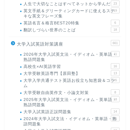
人生で大切なことはすべてネットから学んだ
23
英文手紙＆グリーティングカードに使えるステ
19
キな英文フレーズ集
英語名言＆格言BEST20特集
6
翻訳しづらい世界のことば
18
661
大学入試英語対策講座
2026年大学入試英文法・イディオム・英単語・
11
熟語問題集
高校生×AI英語学習
16
大学受験英語専門【原田塾】
13
大学入学共通テスト英語お役立ち知恵袋＆コラ
45
ム
大学受験自由英作文・小論文対策
8
2025年大学入試英文法・イディオム・英単語・
18
熟語問題集
大学入試英語正誤問題集
14
2024年大学入試文法・イディオム・英単語・熟
15
語問題集