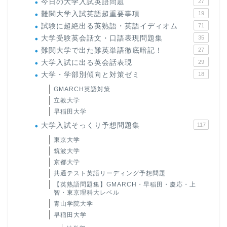
今日の大学入試英語問題
27
難関大学入試英語超重要事項
19
試験に超絶出る英熟語・英語イディオム
71
大学受験英会話文・口語表現問題集
35
難関大学で出た難英単語徹底暗記！
27
大学入試に出る英会話表現
29
大学・学部別傾向と対策ゼミ
18
GMARCH英語対策
立教大学
早稲田大学
大学入試そっくり予想問題集
117
東京大学
筑波大学
京都大学
共通テスト英語リーディング予想問題
【英熟語問題集】GMARCH・早稲田・慶応・上
智・東京理科大レベル
青山学院大学
早稲田大学