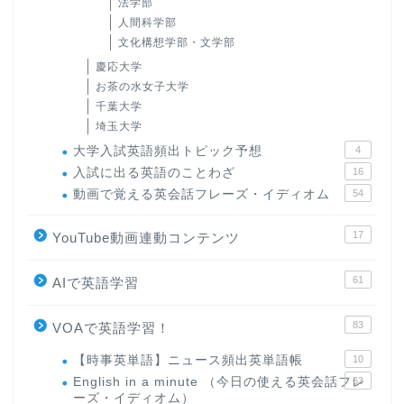
法学部
人間科学部
文化構想学部・文学部
慶応大学
お茶の水女子大学
千葉大学
埼玉大学
大学入試英語頻出トピック予想
4
入試に出る英語のことわざ
16
動画で覚える英会話フレーズ・イディオム
54
17
YouTube動画連動コンテンツ
61
AIで英語学習
83
VOAで英語学習！
【時事英単語】ニュース頻出英単語帳
10
English in a minute （今日の使える英会話フレ
63
ーズ・イディオム）