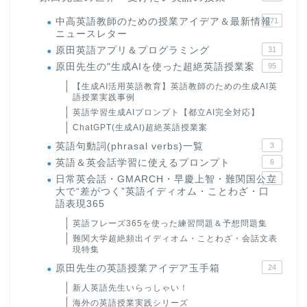
中高英語教師のための授業アイデア＆最新情報
171
ニュースレター
原田英語アプリ＆プログラミング
31
原田先生の"生成AIを使った超絶英語授業案
95
【生成AI活用英語教育】英語教師のための生成AI英
語授業実践事例
英語学習生成AIプロンプト【都立AI完全対応】
ChatGPT(生成AI)超絶英語授業案
英語句動詞(phrasal verbs)一覧
3
英語＆英会話学習に使えるプロンプト
6
日常英会話・GMARCH・早慶上智・難関国公立
22
大で“差がつく”英語イディオム・ことわざ・口
語表現365
英語フレーズ365を使った練習問題＆予想問題集
難関大学超絶頻出イディオム・ことわざ・会話文表
現特集
原田先生の英語授業アイデア玉手箱
24
新人英語先生いらっしゃい！
海外の英語授業実践シリーズ