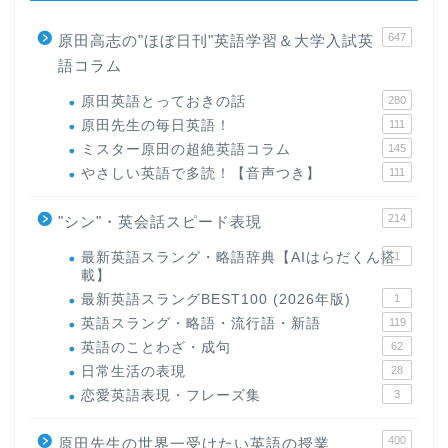
647
原田高志の"ほぼ日刊"英語学習＆大学入試英
語コラム
原田英語とっておきの話
280
原田先生の毎日英語！
111
ミスター原田の超絶英語コラム
145
やさしい英語で多読！【音声つき】
111
214
"シン"・英会話スピード表現
最新英語スラング・略語辞典【AIはらだくん搭
1
載】
最新英語スラングBEST100 (2026年版)
1
英語スラング・略語・流行語・新語
119
英語のことわざ・成句
62
日常生活の表現
28
恋愛英語表現・フレーズ集
3
400
原田先生の世界一受けたい英語の授業