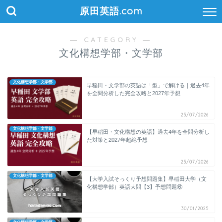
原田英語.com
― CATEGORY ―
文化構想学部・文学部
文化構想学部・文学部
早稲田・文学部の英語は「型」で解ける｜過去4年
を全問分析した完全攻略と2027年予想
25/07/2026
文化構想学部・文学部
【早稲田・文化構想の英語】過去4年を全問分析し
た対策と2027年超絶予想
25/07/2026
文化構想学部・文学部
【大学入試そっくり予想問題集】早稲田大学（文
化構想学部）英語大問【3】予想問題⑥
30/01/2025