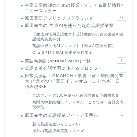
中高英語教師のための授業アイデア＆最新情報
170
ニュースレター
原田英語アプリ＆プログラミング
31
原田先生の"生成AIを使った超絶英語授業案
95
【生成AI活用英語教育】英語教師のための生成AI英
語授業実践事例
英語学習生成AIプロンプト【都立AI完全対応】
ChatGPT(生成AI)超絶英語授業案
英語句動詞(phrasal verbs)一覧
3
英語＆英会話学習に使えるプロンプト
6
日常英会話・GMARCH・早慶上智・難関国公立
22
大で“差がつく”英語イディオム・ことわざ・口
語表現365
英語フレーズ365を使った練習問題＆予想問題集
難関大学超絶頻出イディオム・ことわざ・会話文表
現特集
原田先生の英語授業アイデア玉手箱
24
新人英語先生いらっしゃい！
海外の英語授業実践シリーズ