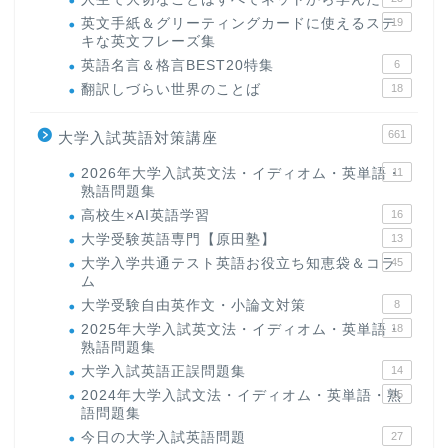
英文手紙＆グリーティングカードに使えるステ
19
キな英文フレーズ集
英語名言＆格言BEST20特集
6
翻訳しづらい世界のことば
18
661
大学入試英語対策講座
2026年大学入試英文法・イディオム・英単語・
11
熟語問題集
高校生×AI英語学習
16
大学受験英語専門【原田塾】
13
大学入学共通テスト英語お役立ち知恵袋＆コラ
45
ム
大学受験自由英作文・小論文対策
8
2025年大学入試英文法・イディオム・英単語・
18
熟語問題集
大学入試英語正誤問題集
14
2024年大学入試文法・イディオム・英単語・熟
15
語問題集
今日の大学入試英語問題
27