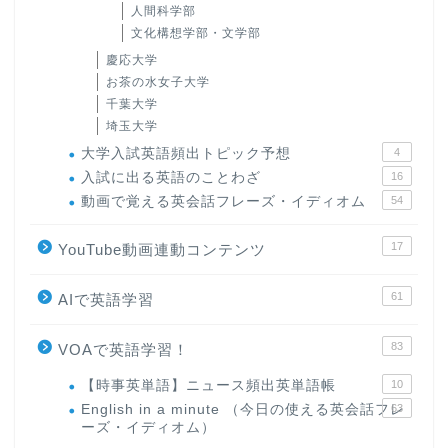
人間科学部
文化構想学部・文学部
慶応大学
お茶の水女子大学
千葉大学
埼玉大学
大学入試英語頻出トピック予想
4
入試に出る英語のことわざ
16
動画で覚える英会話フレーズ・イディオム
54
17
YouTube動画連動コンテンツ
61
AIで英語学習
83
VOAで英語学習！
【時事英単語】ニュース頻出英単語帳
10
English in a minute （今日の使える英会話フレ
63
ーズ・イディオム）