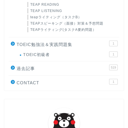
TEAP READING
TEAP LISTENING
teapライティング（タスクB）
TEAPスピーキング（面接）対策＆予想問題
TEAPライティング(タスクA要約問題）
1
TOEIC勉強法＆実践問題集
ホーム
TOEIC初級者
1
519
原田高志の”ほぼ日刊”英語
過去記事
学習＆大学入試英語コラム
1
CONTACT
“シン”・英会話スピード表
現
大学入試英語対策講座