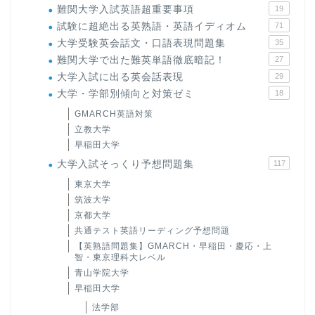
難関大学入試英語超重要事項
19
試験に超絶出る英熟語・英語イディオム
71
大学受験英会話文・口語表現問題集
35
難関大学で出た難英単語徹底暗記！
27
大学入試に出る英会話表現
29
大学・学部別傾向と対策ゼミ
18
GMARCH英語対策
立教大学
早稲田大学
大学入試そっくり予想問題集
117
東京大学
筑波大学
京都大学
共通テスト英語リーディング予想問題
【英熟語問題集】GMARCH・早稲田・慶応・上
智・東京理科大レベル
青山学院大学
早稲田大学
法学部