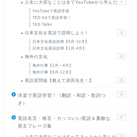
人生に大切なことは全てYouTubeから学んだ
4
YouTubeで英語学習
TED-Edで英語学習！
TED Talks
日本文化を英語で説明しよう！
11
日本文化英語説明【9月-12月】
日本文化英語説明【1月-4月】
海外の文化
10
海外行事【1月～4月】
海外行事【9月-12月】
英語質問箱【教えて原田先生！】
25
23
洋楽で英語学習！（翻訳・和訳・歌詞つ
き）
67
英語名言・格言・カッコいい英語＆素敵な
英文フレーズ集
人生で大切なことはすべてネットから学んだ
23