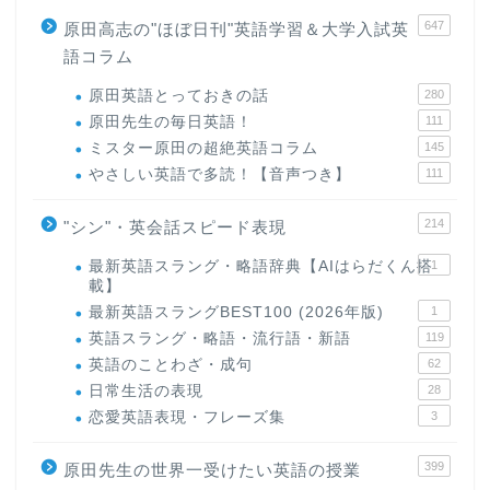
647
原田高志の"ほぼ日刊"英語学習＆大学入試英
語コラム
原田英語とっておきの話
280
原田先生の毎日英語！
111
ミスター原田の超絶英語コラム
145
やさしい英語で多読！【音声つき】
111
214
"シン"・英会話スピード表現
最新英語スラング・略語辞典【AIはらだくん搭
1
載】
最新英語スラングBEST100 (2026年版)
1
英語スラング・略語・流行語・新語
119
英語のことわざ・成句
62
日常生活の表現
28
恋愛英語表現・フレーズ集
3
399
原田先生の世界一受けたい英語の授業