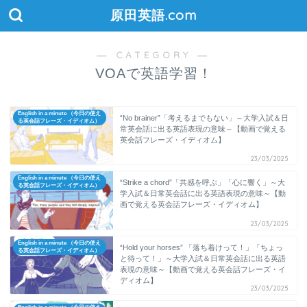
原田英語.com
― CATEGORY ―
VOAで英語学習！
English in a minute （今日の使え
“No brainer”「考えるまでもない」～大学入試＆日
る英会話フレーズ・イディオム）
常英会話に出る英語表現の意味～【動画で覚える
英会話フレーズ・イディオム】
23/03/2025
English in a minute （今日の使え
“Strike a chord”「共感を呼ぶ」「心に響く」～大
る英会話フレーズ・イディオム）
学入試＆日常英会話に出る英語表現の意味～【動
画で覚える英会話フレーズ・イディオム】
23/03/2025
English in a minute （今日の使え
“Hold your horses” 「落ち着けって！」「ちょっ
る英会話フレーズ・イディオム）
と待って！」～大学入試＆日常英会話に出る英語
表現の意味～【動画で覚える英会話フレーズ・イ
ディオム】
23/03/2025