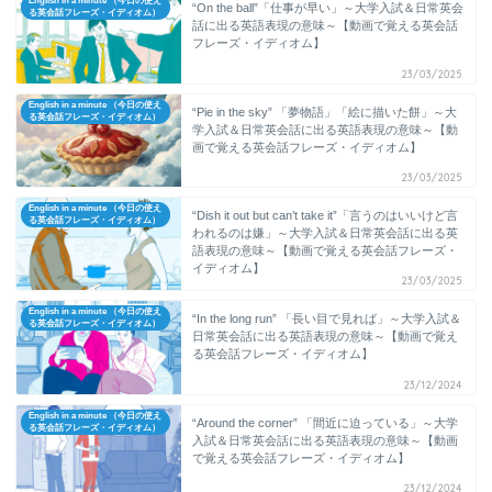
English in a minute （今日の使え
“On the ball”「仕事が早い」～大学入試＆日常英会
る英会話フレーズ・イディオム）
話に出る英語表現の意味～【動画で覚える英会話
フレーズ・イディオム】
23/03/2025
English in a minute （今日の使え
“Pie in the sky” 「夢物語」「絵に描いた餅」～大
る英会話フレーズ・イディオム）
学入試＆日常英会話に出る英語表現の意味～【動
画で覚える英会話フレーズ・イディオム】
23/03/2025
English in a minute （今日の使え
“Dish it out but can’t take it”「言うのはいいけど言
る英会話フレーズ・イディオム）
われるのは嫌」～大学入試＆日常英会話に出る英
語表現の意味～【動画で覚える英会話フレーズ・
イディオム】
23/03/2025
English in a minute （今日の使え
“In the long run” 「長い目で見れば」～大学入試＆
る英会話フレーズ・イディオム）
日常英会話に出る英語表現の意味～【動画で覚え
る英会話フレーズ・イディオム】
23/12/2024
English in a minute （今日の使え
“Around the corner” 「間近に迫っている」～大学
る英会話フレーズ・イディオム）
入試＆日常英会話に出る英語表現の意味～【動画
で覚える英会話フレーズ・イディオム】
23/12/2024