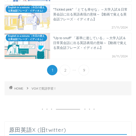
English in a minute （今日の使え
"Tickled pink" 「とても幸せな」～大学入試＆日常
る英会話フレーズ・イディオム）
英会話に出る英語表現の意味～【動画で覚える英
会話フレーズ・イディオム】
27/11/2024
English in a minute （今日の使え
"Up to snuff" 「基準に達している」～大学入試＆
る英会話フレーズ・イディオム）
日常英会話に出る英語表現の意味～【動画で覚え
る英会話フレーズ・イディオム】
26/11/2024
...
1
2
9
HOME
VOAで英語学習！
原田英語X (旧twitter)