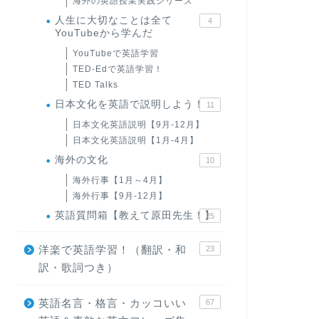
海外の英語授業実践シリーズ
人生に大切なことは全て
4
YouTubeから学んだ
YouTubeで英語学習
TED-Edで英語学習！
TED Talks
日本文化を英語で説明しよう！
11
日本文化英語説明【9月-12月】
日本文化英語説明【1月-4月】
海外の文化
10
海外行事【1月～4月】
海外行事【9月-12月】
英語質問箱【教えて原田先生！】
25
洋楽で英語学習！（翻訳・和
23
訳・歌詞つき）
英語名言・格言・カッコいい
67