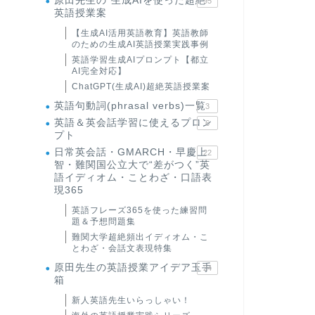
原田先生の"生成AIを使った超絶
95
英語授業案
【生成AI活用英語教育】英語教師
のための生成AI英語授業実践事例
英語学習生成AIプロンプト【都立
AI完全対応】
ChatGPT(生成AI)超絶英語授業案
英語句動詞(phrasal verbs)一覧
3
英語＆英会話学習に使えるプロン
6
プト
日常英会話・GMARCH・早慶上
22
智・難関国公立大で“差がつく”英
語イディオム・ことわざ・口語表
現365
英語フレーズ365を使った練習問
題＆予想問題集
難関大学超絶頻出イディオム・こ
とわざ・会話文表現特集
原田先生の英語授業アイデア玉手
24
箱
新人英語先生いらっしゃい！