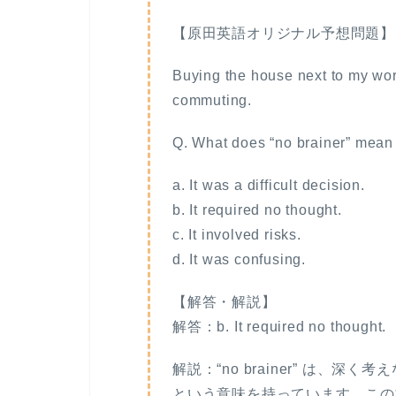
【原田英語オリジナル予想問題】
Buying the house next to my wor
commuting.
Q. What does “no brainer” mean 
a. It was a difficult decision.
b. It required no thought.
c. It involved risks.
d. It was confusing.
【解答・解説】
解答：b. It required no thought.
解説：“no brainer” は、
という意味を持っています。この