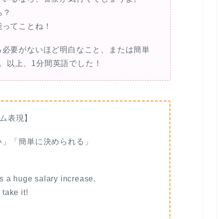
ら？
能ってことね！
ど考える必要がないほど明白なこと、または簡単
。以上、1分間英語でした！
ム表現】
でもない」「簡単に決められる」
t’s a huge salary increase.
take it!