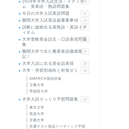
2024年大学入試文法・イディオ
15
ム・英単語・熟語問題集
今日の大学入試英語問題
27
難関大学入試英語超重要事項
19
試験に超絶出る英熟語・英語イデ
71
ィオム
大学受験英会話文・口語表現問題
35
集
難関大学で出た難英単語徹底暗
27
記！
大学入試に出る英会話表現
29
大学・学部別傾向と対策ゼミ
18
GMARCH英語対策
立教大学
早稲田大学
大学入試そっくり予想問題集
117
東京大学
筑波大学
京都大学
共通テスト英語リーディング予想