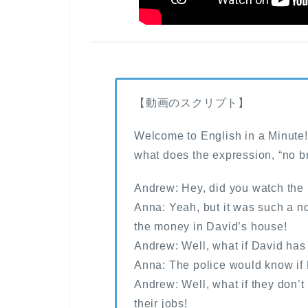
【動画のスクリプト】
Welcome to English in a Minute! 
what does the expression, “no 
Andrew: Hey, did you watch the
Anna: Yeah, but it was such a no
the money in David’s house!
Andrew: Well, what if David has
Anna: The police would know if 
Andrew: Well, what if they don’t
their jobs!