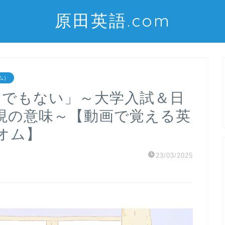
原田英語.com
オム）
考えるまでもない」～大学入試＆日
現の意味～【動画で覚える英
オム】
23/03/2025