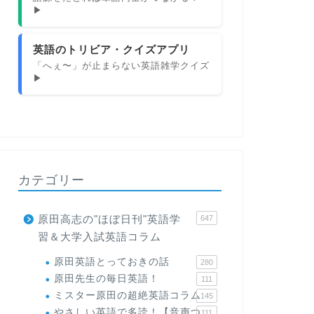
▶
英語のトリビア・クイズアプリ
「へぇ〜」が止まらない英語雑学クイズ
▶
カテゴリー
原田高志の"ほぼ日刊"英語学
647
習＆大学入試英語コラム
原田英語とっておきの話
280
原田先生の毎日英語！
111
ミスター原田の超絶英語コラム
145
やさしい英語で多読！【音声つ
111