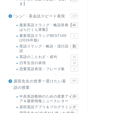
き】
"シン"・英会話スピード表現
214
最新英語スラング・略語辞典【AI
1
はらだくん搭載】
最新英語スラングBEST100
1
(2026年版)
英語スラング・略語・流行語・新
119
語
英語のことわざ・成句
62
日常生活の表現
28
恋愛英語表現・フレーズ集
3
原田先生の世界一受けたい英
397
語の授業
中高英語教師のための授業アイデ
168
ア＆最新情報ニュースレター
原田英語アプリ＆プログラミング
31