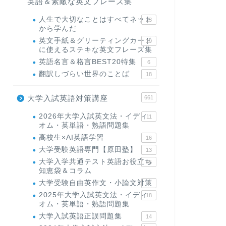
英語＆素敵な英文フレーズ集
人生で大切なことはすべてネット
23
から学んだ
英文手紙＆グリーティングカード
19
に使えるステキな英文フレーズ集
英語名言＆格言BEST20特集
6
翻訳しづらい世界のことば
18
大学入試英語対策講座
661
2026年大学入試英文法・イディ
11
オム・英単語・熟語問題集
高校生×AI英語学習
16
大学受験英語専門【原田塾】
13
大学入学共通テスト英語お役立ち
45
知恵袋＆コラム
大学受験自由英作文・小論文対策
8
2025年大学入試英文法・イディ
18
オム・英単語・熟語問題集
大学入試英語正誤問題集
14