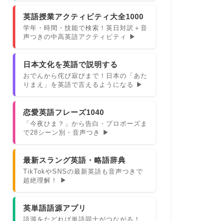
英語授業アクティビティ大全1000
学年・時間・技能で検索！英日対訳＋音
声つきの中高英語アクティビティ ▶
日本文化を英語で説明する
おでんから侘び寂びまで！日本の「あた
りまえ」を英語で言えるようになる ▶
恋愛英語フレーズ1040
「今夜ひま？」から告白・プロポーズま
で28シーン別・音声つき ▶
最新スラング英語・略語辞典
TikTokやSNSの最新英語も音声つきで
超絶理解！ ▶
英単語語源アプリ
語源をたどれば単語同士がつながる！