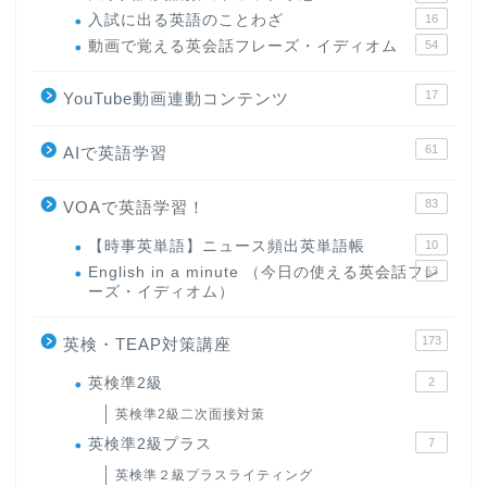
入試に出る英語のことわざ
16
動画で覚える英会話フレーズ・イディオム
54
17
YouTube動画連動コンテンツ
61
AIで英語学習
83
VOAで英語学習！
【時事英単語】ニュース頻出英単語帳
10
English in a minute （今日の使える英会話フレ
63
ーズ・イディオム）
173
英検・TEAP対策講座
英検準2級
2
英検準2級二次面接対策
英検準2級プラス
7
英検準２級プラスライティング