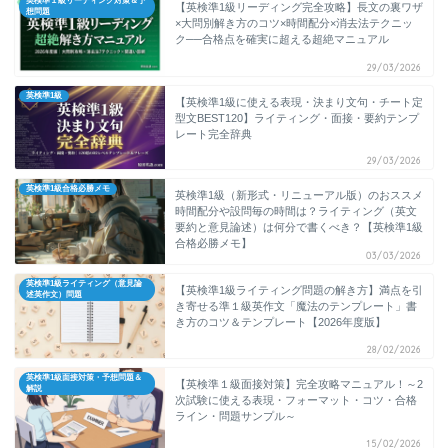
英検準１級リーディング対策＆予
【英検準1級リーディング完全攻略】長文の裏ワザ
想問題
×大問別解き方のコツ×時間配分×消去法テクニッ
ク──合格点を確実に超える超絶マニュアル
29/03/2026
英検準1級
【英検準1級に使える表現・決まり文句・チート定
型文BEST120】ライティング・面接・要約テンプ
レート完全辞典
29/03/2026
英検準1級合格必勝メモ
英検準1級（新形式・リニューアル版）のおススメ
時間配分や設問毎の時間は？ライティング（英文
要約と意見論述）は何分で書くべき？【英検準1級
合格必勝メモ】
03/03/2026
英検準1級ライティング（意見論
【英検準1級ライティング問題の解き方】満点を引
述英作文）問題
き寄せる準１級英作文「魔法のテンプレート」書
き方のコツ＆テンプレート【2026年度版】
28/02/2026
英検準1級面接対策・予想問題＆
【英検準１級面接対策】完全攻略マニュアル！～2
解説
次試験に使える表現・フォーマット・コツ・合格
ライン・問題サンプル～
15/02/2026