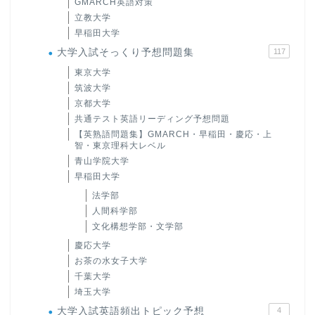
GMARCH英語対策
立教大学
早稲田大学
大学入試そっくり予想問題集
117
東京大学
筑波大学
京都大学
共通テスト英語リーディング予想問題
【英熟語問題集】GMARCH・早稲田・慶応・上
智・東京理科大レベル
青山学院大学
早稲田大学
法学部
人間科学部
文化構想学部・文学部
慶応大学
お茶の水女子大学
千葉大学
埼玉大学
大学入試英語頻出トピック予想
4