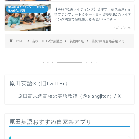
英検準1級ライティング（意見論
【英検準1級ライティング】英作文（意見論述）定
述英作文）問題
型文テンプレート＆チート集～英検準1級のライテ
ィング問題で超絶使える表現130+つき～
03/02/2026
HOME
英検・TEAP対策講座
英検準1級
英検準1級合格必勝メモ
原田英語X (旧twitter)
原田高志@高校の英語教師（@slangjiten）/ X
原田英語おすすめ自家製アプリ