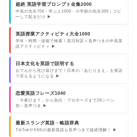
超絶 英語学習プロンプト全集2000
中高の先生700・学ぶ人1000・小学校の先生300｜コピ
ーして貼るだけ ▶
英語授業アクティビティ大全1000
学年・時間・技能で検索！英日対訳＋音声つきの中高英
語アクティビティ ▶
日本文化を英語で説明する
おでんから侘び寂びまで！日本の「あたりまえ」を英語
で言えるようになる ▶
恋愛英語フレーズ1040
「今夜ひま？」から告白・プロポーズまで28シーン
別・音声つき ▶
最新スラング英語・略語辞典
TikTokやSNSの最新英語も音声つきで超絶理解！ ▶