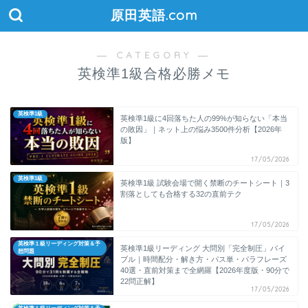
原田英語.com
― CATEGORY ―
英検準1級合格必勝メモ
英検準1級
英検準1級に4回落ちた人の99%が知らない「本当
の敗因」｜ネット上の悩み3500件分析【2026年
版】
17/05/2026
英検準1級
英検準1級 試験会場で開く禁断のチートシート｜3
割落としても合格する32の直前テク
17/05/2026
英検準１級リーディング対策＆予
英検準1級リーディング 大問別「完全制圧」バイ
想問題
ブル｜時間配分・解き方・パス単・パラフレーズ
40選・直前対策まで全網羅【2026年度版・90分で
22問正解】
17/05/2026