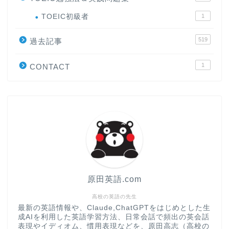
ホーム
TOEIC初級者
1
519
原田高志の”ほぼ日刊”英語
過去記事
学習＆大学入試英語コラム
1
CONTACT
“シン”・英会話スピード表
現
大学入試英語対策講座
英語名言・格言・カッコい
い英語＆素敵な英文フレー
ズ集
原田英語.com
過去記事
高校の英語の先生
最新の英語情報や、Claude,ChatGPTをはじめとした生
成AIを利用した英語学習方法、日常会話で頻出の英会話
CONTACT
表現やイディオム、慣用表現などを、原田高志（高校の