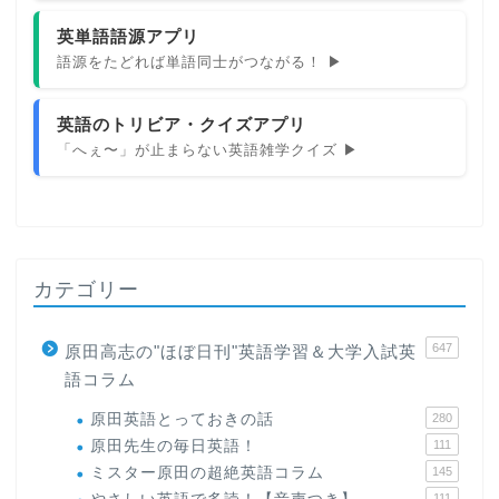
英単語語源アプリ
語源をたどれば単語同士がつながる！ ▶
英語のトリビア・クイズアプリ
「へぇ〜」が止まらない英語雑学クイズ ▶
カテゴリー
647
原田高志の"ほぼ日刊"英語学習＆大学入試英
語コラム
原田英語とっておきの話
280
原田先生の毎日英語！
111
ミスター原田の超絶英語コラム
145
111