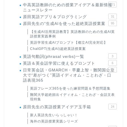
中高英語教師のための授業アイデア＆最新情報
171
ニュースレター
原田英語アプリ＆プログラミング
31
原田先生の"生成AIを使った超絶英語授業案
95
【生成AI活用英語教育】英語教師のための生成AI英
語授業実践事例
英語学習生成AIプロンプト【都立AI完全対応】
ChatGPT(生成AI)超絶英語授業案
英語句動詞(phrasal verbs)一覧
3
英語＆英会話学習に使えるプロンプト
6
日常英会話・GMARCH・早慶上智・難関国公立
22
大で“差がつく”英語イディオム・ことわざ・口
語表現365
英語フレーズ365を使った練習問題＆予想問題集
難関大学超絶頻出イディオム・ことわざ・会話文表
現特集
原田先生の英語授業アイデア玉手箱
24
新人英語先生いらっしゃい！
海外の英語授業実践シリーズ