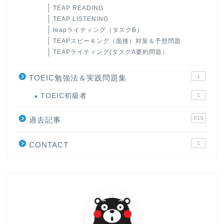
TEAP READING
TEAP LISTENING
teapライティング（タスクB）
TEAPスピーキング（面接）対策＆予想問題
TEAPライティング(タスクA要約問題）
1
TOEIC勉強法＆実践問題集
ホーム
TOEIC初級者
1
519
原田高志の”ほぼ日刊”英語
過去記事
学習＆大学入試英語コラム
1
CONTACT
“シン”・英会話スピード表
現
大学入試英語対策講座