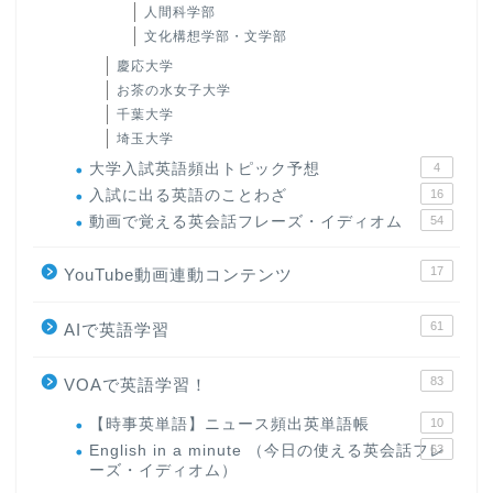
人間科学部
文化構想学部・文学部
慶応大学
お茶の水女子大学
千葉大学
埼玉大学
大学入試英語頻出トピック予想
4
入試に出る英語のことわざ
16
動画で覚える英会話フレーズ・イディオム
54
17
YouTube動画連動コンテンツ
61
AIで英語学習
83
VOAで英語学習！
【時事英単語】ニュース頻出英単語帳
10
English in a minute （今日の使える英会話フレ
63
ーズ・イディオム）