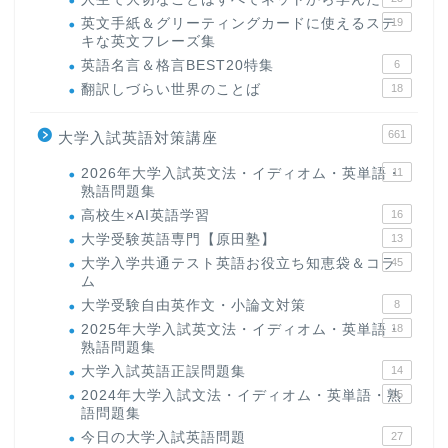
英文手紙＆グリーティングカードに使えるステ
19
キな英文フレーズ集
英語名言＆格言BEST20特集
6
翻訳しづらい世界のことば
18
661
大学入試英語対策講座
2026年大学入試英文法・イディオム・英単語・
11
熟語問題集
高校生×AI英語学習
16
大学受験英語専門【原田塾】
13
大学入学共通テスト英語お役立ち知恵袋＆コラ
45
ム
大学受験自由英作文・小論文対策
8
2025年大学入試英文法・イディオム・英単語・
18
熟語問題集
大学入試英語正誤問題集
14
2024年大学入試文法・イディオム・英単語・熟
15
語問題集
今日の大学入試英語問題
27