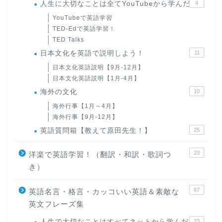
人生に大切なことは全てYouTubeから学んだ
4
YouTubeで英語学習
TED-Edで英語学習！
TED Talks
日本文化を英語で説明しよう！
11
日本文化英語説明【9月-12月】
日本文化英語説明【1月-4月】
海外の文化
10
海外行事【1月～4月】
海外行事【9月-12月】
英語質問箱【教えて原田先生！】
25
23
洋楽で英語学習！（翻訳・和訳・歌詞つ
き）
67
英語名言・格言・カッコいい英語＆素敵な
英文フレーズ集
人生で大切なことはすべてネットから学んだ
23