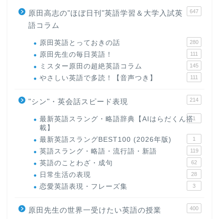
647
原田高志の"ほぼ日刊"英語学習＆大学入試英
語コラム
原田英語とっておきの話
280
原田先生の毎日英語！
111
ミスター原田の超絶英語コラム
145
やさしい英語で多読！【音声つき】
111
214
"シン"・英会話スピード表現
最新英語スラング・略語辞典【AIはらだくん搭
1
載】
最新英語スラングBEST100 (2026年版)
1
英語スラング・略語・流行語・新語
119
英語のことわざ・成句
62
日常生活の表現
28
恋愛英語表現・フレーズ集
3
400
原田先生の世界一受けたい英語の授業