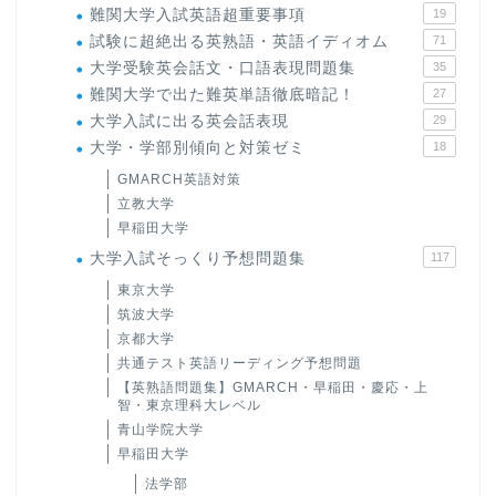
難関大学入試英語超重要事項
19
試験に超絶出る英熟語・英語イディオム
71
大学受験英会話文・口語表現問題集
35
難関大学で出た難英単語徹底暗記！
27
大学入試に出る英会話表現
29
大学・学部別傾向と対策ゼミ
18
GMARCH英語対策
立教大学
早稲田大学
大学入試そっくり予想問題集
117
東京大学
筑波大学
京都大学
共通テスト英語リーディング予想問題
【英熟語問題集】GMARCH・早稲田・慶応・上
智・東京理科大レベル
青山学院大学
早稲田大学
法学部