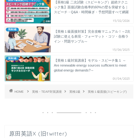
英検１級面接(スピーキング)
【英検1級 二次試験（スピーキング）超絶テクニ
ック集】面接試験合格率約60%の壁を突破する｜
スピーチ・Q&A・時間稼ぎ・予想問題すべて網羅
15/02/2026
英検1級
【英検１級面接対策】完全攻略マニュアル！～2次
試験に使える表現・フォーマット・コツ・合格ラ
イン・問題サンプル～
15/06/2025
英検1級
【英検１級対策講座】モデル・スピーチ集１ ～
Are renewable energy sources sufficient to meet
global energy demands?～
01/04/2023
HOME
英検・TEAP対策講座
英検1級
英検１級面接(スピーキング)
原田英語X (旧twitter)