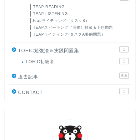
TEAP READING
TEAP LISTENING
teapライティング（タスクB）
TEAPスピーキング（面接）対策＆予想問題
TEAPライティング(タスクA要約問題）
1
TOEIC勉強法＆実践問題集
ホーム
TOEIC初級者
1
519
原田高志の”ほぼ日刊”英語
過去記事
学習＆大学入試英語コラム
1
CONTACT
“シン”・英会話スピード表
現
大学入試英語対策講座