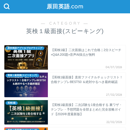
原田英語.com
― CATEGORY ―
英検１級面接(スピーキング)
原田英語アプリ＆プログラミング
【英検1級】二次面接はこれで合格｜2分スピーチ
×Q&A 200題×音声AI採点が無料
04/07/2026
英検１級面接(スピーキング)
【英検1級面接】直前ファイナルチェックリスト！
合格テンプレBEST50 ＆絶対やるべき最終確認
27/02/2026
英検1級
【英検1級面接】二次試験を1発合格する 裏ワザ・
テンプレ・予想問題を全部まとめた完全攻略ガイ
ド【2026年度最新版】
22/02/2026