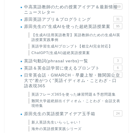
中高英語教師のための授業アイデア＆最新情報
169
ニュースレター
原田英語アプリ＆プログラミング
31
原田先生の"生成AIを使った超絶英語授業案
95
【生成AI活用英語教育】英語教師のための生成AI英
語授業実践事例
英語学習生成AIプロンプト【都立AI完全対応】
ChatGPT(生成AI)超絶英語授業案
英語句動詞(phrasal verbs)一覧
3
英語＆英会話学習に使えるプロンプト
6
日常英会話・GMARCH・早慶上智・難関国公立
22
大で“差がつく”英語イディオム・ことわざ・口
語表現365
英語フレーズ365を使った練習問題＆予想問題集
難関大学超絶頻出イディオム・ことわざ・会話文表
現特集
原田先生の英語授業アイデア玉手箱
24
新人英語先生いらっしゃい！
海外の英語授業実践シリーズ