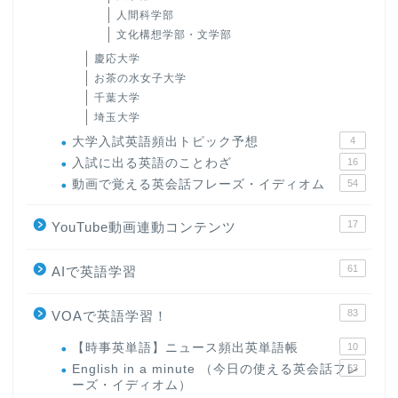
人間科学部
文化構想学部・文学部
慶応大学
お茶の水女子大学
千葉大学
埼玉大学
大学入試英語頻出トピック予想
4
入試に出る英語のことわざ
16
動画で覚える英会話フレーズ・イディオム
54
17
YouTube動画連動コンテンツ
61
AIで英語学習
83
VOAで英語学習！
【時事英単語】ニュース頻出英単語帳
10
English in a minute （今日の使える英会話フレ
63
ーズ・イディオム）