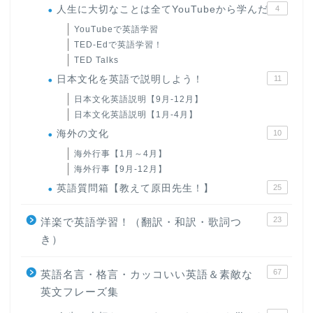
人生に大切なことは全てYouTubeから学んだ
4
YouTubeで英語学習
TED-Edで英語学習！
TED Talks
日本文化を英語で説明しよう！
11
日本文化英語説明【9月-12月】
日本文化英語説明【1月-4月】
海外の文化
10
海外行事【1月～4月】
海外行事【9月-12月】
英語質問箱【教えて原田先生！】
25
23
洋楽で英語学習！（翻訳・和訳・歌詞つ
き）
67
英語名言・格言・カッコいい英語＆素敵な
英文フレーズ集