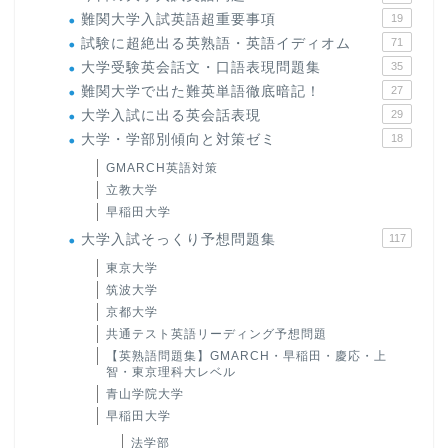
難関大学入試英語超重要事項
19
試験に超絶出る英熟語・英語イディオム
71
大学受験英会話文・口語表現問題集
35
難関大学で出た難英単語徹底暗記！
27
大学入試に出る英会話表現
29
大学・学部別傾向と対策ゼミ
18
GMARCH英語対策
立教大学
早稲田大学
大学入試そっくり予想問題集
117
東京大学
筑波大学
京都大学
共通テスト英語リーディング予想問題
【英熟語問題集】GMARCH・早稲田・慶応・上
智・東京理科大レベル
青山学院大学
早稲田大学
法学部