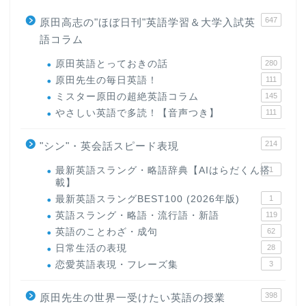
647
原田高志の"ほぼ日刊"英語学習＆大学入試英
語コラム
原田英語とっておきの話
280
原田先生の毎日英語！
111
ミスター原田の超絶英語コラム
145
やさしい英語で多読！【音声つき】
111
214
"シン"・英会話スピード表現
最新英語スラング・略語辞典【AIはらだくん搭
1
載】
最新英語スラングBEST100 (2026年版)
1
英語スラング・略語・流行語・新語
119
英語のことわざ・成句
62
日常生活の表現
28
恋愛英語表現・フレーズ集
3
398
原田先生の世界一受けたい英語の授業