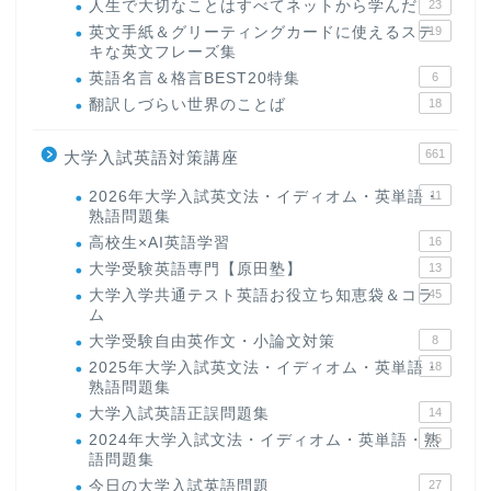
人生で大切なことはすべてネットから学んだ
23
英文手紙＆グリーティングカードに使えるステ
19
キな英文フレーズ集
英語名言＆格言BEST20特集
6
翻訳しづらい世界のことば
18
661
大学入試英語対策講座
2026年大学入試英文法・イディオム・英単語・
11
熟語問題集
高校生×AI英語学習
16
大学受験英語専門【原田塾】
13
大学入学共通テスト英語お役立ち知恵袋＆コラ
45
ム
大学受験自由英作文・小論文対策
8
2025年大学入試英文法・イディオム・英単語・
18
熟語問題集
大学入試英語正誤問題集
14
2024年大学入試文法・イディオム・英単語・熟
15
語問題集
今日の大学入試英語問題
27