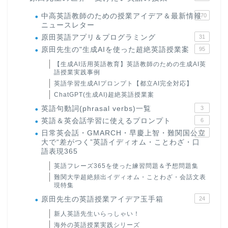
中高英語教師のための授業アイデア＆最新情報
170
ニュースレター
原田英語アプリ＆プログラミング
31
原田先生の"生成AIを使った超絶英語授業案
95
【生成AI活用英語教育】英語教師のための生成AI英
語授業実践事例
英語学習生成AIプロンプト【都立AI完全対応】
ChatGPT(生成AI)超絶英語授業案
英語句動詞(phrasal verbs)一覧
3
英語＆英会話学習に使えるプロンプト
6
日常英会話・GMARCH・早慶上智・難関国公立
22
大で“差がつく”英語イディオム・ことわざ・口
語表現365
英語フレーズ365を使った練習問題＆予想問題集
難関大学超絶頻出イディオム・ことわざ・会話文表
現特集
原田先生の英語授業アイデア玉手箱
24
新人英語先生いらっしゃい！
海外の英語授業実践シリーズ