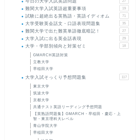
今日の大学入試英語問題
27
難関大学入試英語超重要事項
19
試験に超絶出る英熟語・英語イディオム
71
大学受験英会話文・口語表現問題集
35
難関大学で出た難英単語徹底暗記！
27
大学入試に出る英会話表現
29
大学・学部別傾向と対策ゼミ
18
GMARCH英語対策
立教大学
早稲田大学
大学入試そっくり予想問題集
117
東京大学
筑波大学
京都大学
共通テスト英語リーディング予想問題
【英熟語問題集】GMARCH・早稲田・慶応・上
智・東京理科大レベル
青山学院大学
早稲田大学