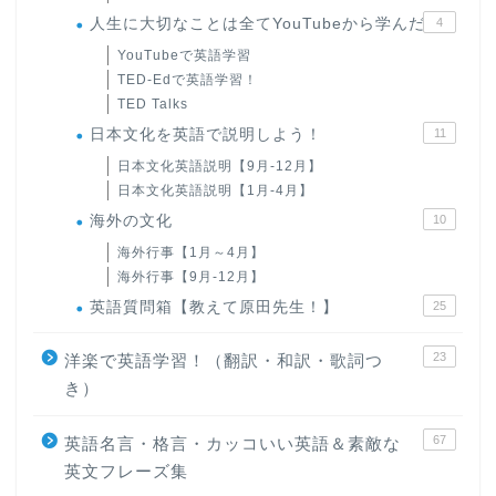
人生に大切なことは全てYouTubeから学んだ
4
YouTubeで英語学習
TED-Edで英語学習！
TED Talks
日本文化を英語で説明しよう！
11
日本文化英語説明【9月-12月】
日本文化英語説明【1月-4月】
海外の文化
10
海外行事【1月～4月】
海外行事【9月-12月】
英語質問箱【教えて原田先生！】
25
23
洋楽で英語学習！（翻訳・和訳・歌詞つ
き）
67
英語名言・格言・カッコいい英語＆素敵な
英文フレーズ集