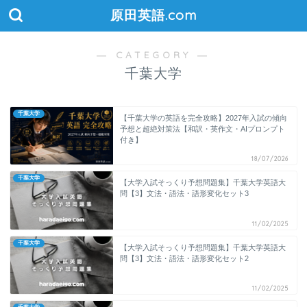
原田英語.com
― CATEGORY ―
千葉大学
千葉大学
【千葉大学の英語を完全攻略】2027年入試の傾向
予想と超絶対策法【和訳・英作文・AIプロンプト
付き】
18/07/2026
千葉大学
【大学入試そっくり予想問題集】千葉大学英語大
問【3】文法・語法・語形変化セット3
11/02/2025
千葉大学
【大学入試そっくり予想問題集】千葉大学英語大
問【3】文法・語法・語形変化セット2
11/02/2025