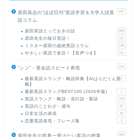
647
原田高志の"ほぼ日刊"英語学習＆大学入試英
語コラム
原田英語とっておきの話
280
原田先生の毎日英語！
111
ミスター原田の超絶英語コラム
145
やさしい英語で多読！【音声つき】
111
214
"シン"・英会話スピード表現
最新英語スラング・略語辞典【AIはらだくん搭
1
載】
最新英語スラングBEST100 (2026年版)
1
英語スラング・略語・流行語・新語
119
英語のことわざ・成句
62
日常生活の表現
28
恋愛英語表現・フレーズ集
3
399
原田先生の世界一受けたい英語の授業