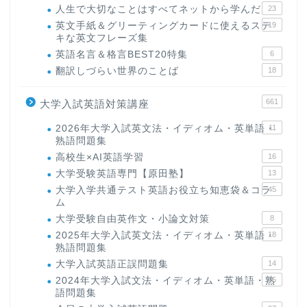
人生で大切なことはすべてネットから学んだ
23
英文手紙＆グリーティングカードに使えるステ
19
キな英文フレーズ集
英語名言＆格言BEST20特集
6
翻訳しづらい世界のことば
18
661
大学入試英語対策講座
2026年大学入試英文法・イディオム・英単語・
11
熟語問題集
高校生×AI英語学習
16
大学受験英語専門【原田塾】
13
大学入学共通テスト英語お役立ち知恵袋＆コラ
45
ム
大学受験自由英作文・小論文対策
8
2025年大学入試英文法・イディオム・英単語・
18
熟語問題集
大学入試英語正誤問題集
14
2024年大学入試文法・イディオム・英単語・熟
15
語問題集