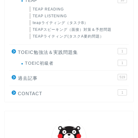
TEAP
TEAP READING
TEAP LISTENING
teapライティング（タスクB）
TEAPスピーキング（面接）対策＆予想問題
TEAPライティング(タスクA要約問題）
1
TOEIC勉強法＆実践問題集
ホーム
TOEIC初級者
1
519
原田高志の”ほぼ日刊”英語
過去記事
学習＆大学入試英語コラム
1
CONTACT
“シン”・英会話スピード表
現
大学入試英語対策講座