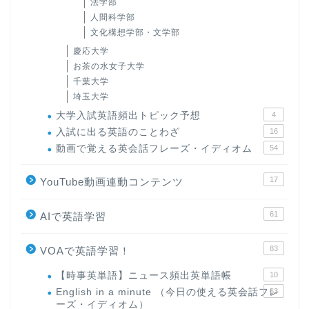
法学部
人間科学部
文化構想学部・文学部
慶応大学
お茶の水女子大学
千葉大学
埼玉大学
大学入試英語頻出トピック予想
4
入試に出る英語のことわざ
16
動画で覚える英会話フレーズ・イディオム
54
17
YouTube動画連動コンテンツ
61
AIで英語学習
83
VOAで英語学習！
【時事英単語】ニュース頻出英単語帳
10
English in a minute （今日の使える英会話フレ
63
ーズ・イディオム）