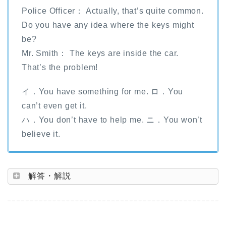
Police Officer： Actually, that’s quite common.
Do you have any idea where the keys might
be?
Mr. Smith： The keys are inside the car.
That’s the problem!
イ．You have something for me. ロ．You
can’t even get it.
ハ．You don’t have to help me. ニ．You won’t
believe it.
解答・解説