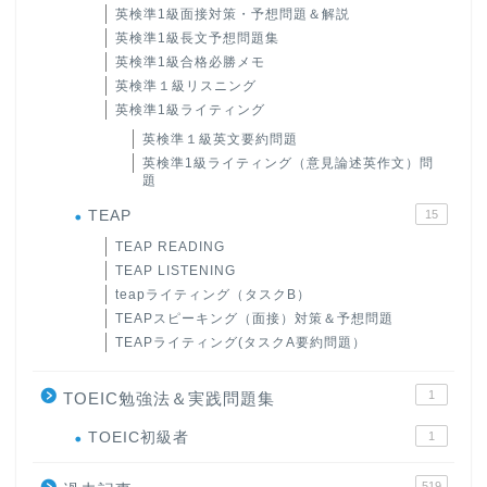
英検準1級面接対策・予想問題＆解説
英検準1級長文予想問題集
英検準1級合格必勝メモ
英検準１級リスニング
英検準1級ライティング
英検準１級英文要約問題
英検準1級ライティング（意見論述英作文）問
題
TEAP
15
TEAP READING
TEAP LISTENING
teapライティング（タスクB）
TEAPスピーキング（面接）対策＆予想問題
TEAPライティング(タスクA要約問題）
1
TOEIC勉強法＆実践問題集
ホーム
TOEIC初級者
1
519