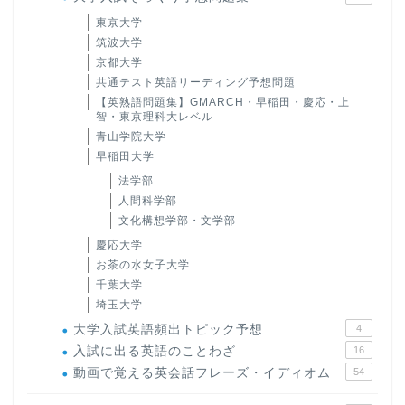
東京大学
筑波大学
京都大学
共通テスト英語リーディング予想問題
【英熟語問題集】GMARCH・早稲田・慶応・上
智・東京理科大レベル
青山学院大学
早稲田大学
法学部
人間科学部
文化構想学部・文学部
慶応大学
お茶の水女子大学
千葉大学
埼玉大学
大学入試英語頻出トピック予想
4
入試に出る英語のことわざ
16
動画で覚える英会話フレーズ・イディオム
54