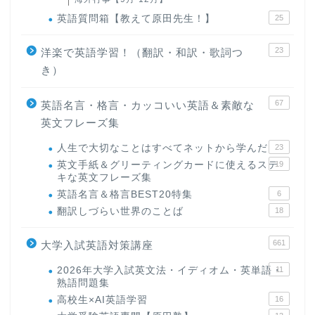
英語質問箱【教えて原田先生！】
25
23
洋楽で英語学習！（翻訳・和訳・歌詞つ
き）
67
英語名言・格言・カッコいい英語＆素敵な
英文フレーズ集
人生で大切なことはすべてネットから学んだ
23
英文手紙＆グリーティングカードに使えるステ
19
キな英文フレーズ集
英語名言＆格言BEST20特集
6
翻訳しづらい世界のことば
18
661
大学入試英語対策講座
2026年大学入試英文法・イディオム・英単語・
11
熟語問題集
高校生×AI英語学習
16