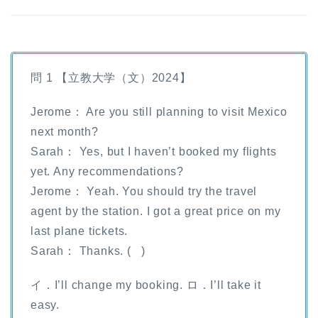
問 1 【立教大学（文）2024】
Jerome： Are you still planning to visit Mexico
next month?
Sarah： Yes, but I haven’t booked my flights
yet. Any recommendations?
Jerome： Yeah. You should try the travel
agent by the station. I got a great price on my
last plane tickets.
Sarah： Thanks. ( )
イ．I’ll change my booking. ロ．I’ll take it
easy.