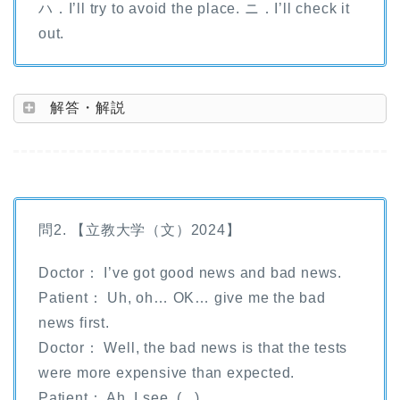
ハ．I’ll try to avoid the place. ニ．I’ll check it
out.
解答・解説
問2. 【立教大学（文）2024】
Doctor： I’ve got good news and bad news.
Patient： Uh, oh… OK… give me the bad
news first.
Doctor： Well, the bad news is that the tests
were more expensive than expected.
Patient： Ah, I see. ( )