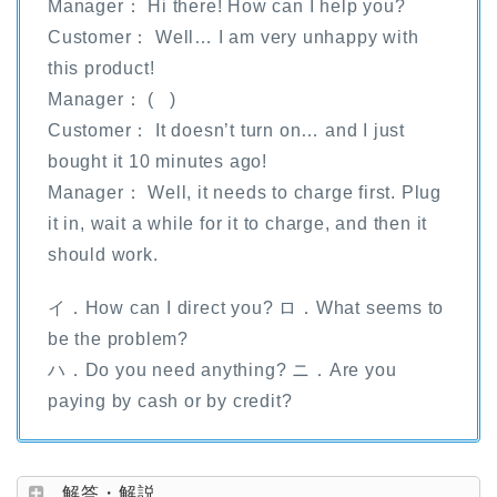
Manager： Hi there! How can I help you?
Customer： Well… I am very unhappy with
this product!
Manager： ( )
Customer： It doesn’t turn on… and I just
bought it 10 minutes ago!
Manager： Well, it needs to charge first. Plug
it in, wait a while for it to charge, and then it
should work.
イ．How can I direct you? ロ．What seems to
be the problem?
ハ．Do you need anything? ニ．Are you
paying by cash or by credit?
解答・解説