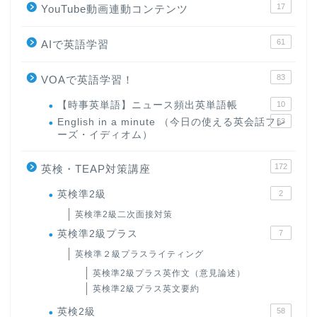
17
YouTube動画連動コンテンツ
61
AIで英語学習
83
VOAで英語学習！
【時事英単語】ニュース頻出英単語帳
10
English in a minute （今日の使える英会話フレ
63
ーズ・イディオム）
172
英検・TEAP対策講座
英検準2級
2
英検準2級二次面接対策
英検準2級プラス
7
英検準２級プラスライティング
英検準2級プラス英作文（意見論述）
英検準2級プラス英文要約
英検2級
58