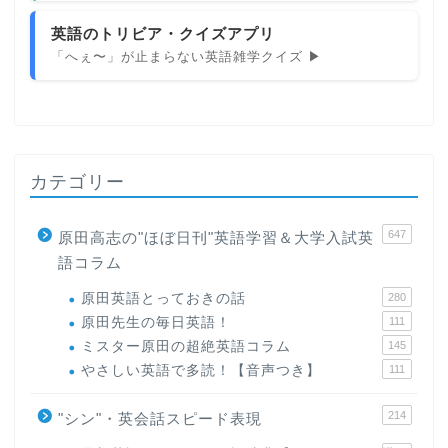
英語のトリビア・クイズアプリ
「へぇ〜」が止まらない英語雑学クイズ ▶
カテゴリー
647
原田高志の"ほぼ日刊"英語学習＆大学入試英
語コラム
原田英語とっておきの話
280
原田先生の毎日英語！
111
ミスター原田の超絶英語コラム
145
やさしい英語で多読！【音声つき】
111
214
"シン"・英会話スピード表現