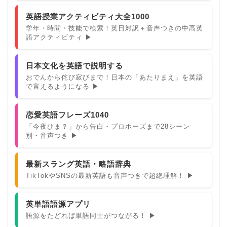
英語授業アクティビティ大全1000
学年・時間・技能で検索！英日対訳＋音声つきの中高英
語アクティビティ ▶
日本文化を英語で説明する
おでんから侘び寂びまで！日本の「あたりまえ」を英語
で言えるようになる ▶
恋愛英語フレーズ1040
「今夜ひま？」から告白・プロポーズまで28シーン
別・音声つき ▶
最新スラング英語・略語辞典
TikTokやSNSの最新英語も音声つきで超絶理解！ ▶
英単語語源アプリ
語源をたどれば単語同士がつながる！ ▶