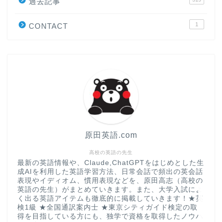
原田高志の”ほぼ日刊”英語
過去記事
学習＆大学入試英語コラム
1
CONTACT
“シン”・英会話スピード表
現
大学入試英語対策講座
英語名言・格言・カッコい
い英語＆素敵な英文フレー
ズ集
原田英語.com
過去記事
高校の英語の先生
最新の英語情報や、Claude,ChatGPTをはじめとした生
成AIを利用した英語学習方法、日常会話で頻出の英会話
CONTACT
表現やイディオム、慣用表現などを、原田高志（高校の
英語の先生）がまとめていきます。また、大学入試によ
く出る英語アイテムも徹底的に掲載していきます！★英
検1級 ★全国通訳案内士 ★東京シティガイド検定の取
得を目指している方にも、独学で資格を取得したノウハ