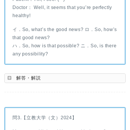
Doctor： Well, it seems that you’re perfectly
healthy!
イ．So, what’s the good news? ロ．So, how’s
that good news?
ハ．So, how is that possible? ニ．So, is there
any possibility?
解答・解説
問3.【立教大学（文）2024】