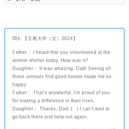
問4. 【立教大学（文）2024】
Father： I heard that you volunteered at the
animal shelter today. How was it?
Daughter： It was amazing, Dad! Seeing all
those animals find good homes made me so
happy.
Father： That’s wonderful. I’m proud of you
for making a difference in their lives.
Daughter： Thanks, Dad. ( ) I can’t wait to
go back there and help out again.