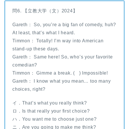
問6. 【立教大学（文）2024】
Gareth： So, you’re a big fan of comedy, huh?
At least, that’s what I heard.
Timmon： Totally! I’m way into American
stand-up these days.
Gareth： Same here! So, who’s your favorite
comedian?
Timmon： Gimme a break. ( ) Impossible!
Gareth： I know what you mean… too many
choices, right?
イ．That’s what you really think?
ロ．Is that really your first choice?
ハ．You want me to choose just one?
ニ．Are you going to make me think?