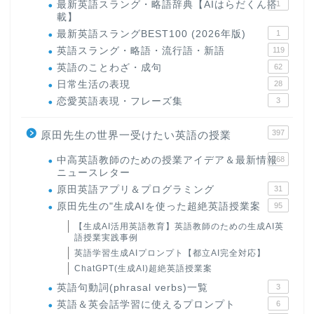
最新英語スラング・略語辞典【AIはらだくん搭
1
載】
最新英語スラングBEST100 (2026年版)
1
英語スラング・略語・流行語・新語
119
英語のことわざ・成句
62
日常生活の表現
28
恋愛英語表現・フレーズ集
3
397
原田先生の世界一受けたい英語の授業
中高英語教師のための授業アイデア＆最新情報
168
ニュースレター
原田英語アプリ＆プログラミング
31
原田先生の"生成AIを使った超絶英語授業案
95
【生成AI活用英語教育】英語教師のための生成AI英
語授業実践事例
英語学習生成AIプロンプト【都立AI完全対応】
ChatGPT(生成AI)超絶英語授業案
英語句動詞(phrasal verbs)一覧
3
英語＆英会話学習に使えるプロンプト
6