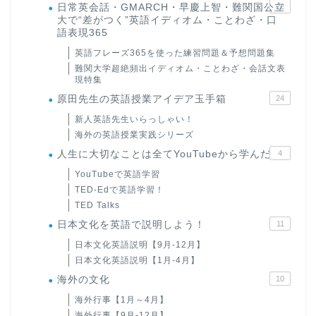
日常英会話・GMARCH・早慶上智・難関国公立
22
大で“差がつく”英語イディオム・ことわざ・口
語表現365
英語フレーズ365を使った練習問題＆予想問題集
難関大学超絶頻出イディオム・ことわざ・会話文表
現特集
原田先生の英語授業アイデア玉手箱
24
新人英語先生いらっしゃい！
海外の英語授業実践シリーズ
人生に大切なことは全てYouTubeから学んだ
4
YouTubeで英語学習
TED-Edで英語学習！
TED Talks
日本文化を英語で説明しよう！
11
日本文化英語説明【9月-12月】
日本文化英語説明【1月-4月】
海外の文化
10
海外行事【1月～4月】
海外行事【9月-12月】