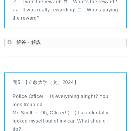
イ．I won the reward! ロ．What’s the reward?
ハ．It was really rewarding! ニ．Who’s paying
the reward?
解答・解説
問5. 【立教大学（文）2024】
Police Officer： Is everything alright? You
look troubled.
Mr. Smith： Oh, Officer! ( ) I accidentally
locked myself out of my car. What should I
do?