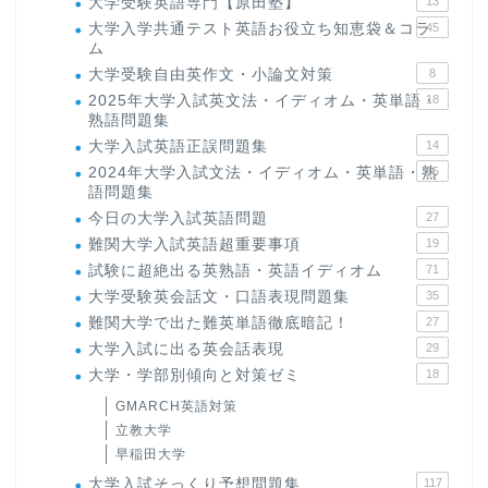
大学受験英語専門【原田塾】
13
大学入学共通テスト英語お役立ち知恵袋＆コラ
45
ム
大学受験自由英作文・小論文対策
8
2025年大学入試英文法・イディオム・英単語・
18
熟語問題集
大学入試英語正誤問題集
14
2024年大学入試文法・イディオム・英単語・熟
15
語問題集
今日の大学入試英語問題
27
難関大学入試英語超重要事項
19
試験に超絶出る英熟語・英語イディオム
71
大学受験英会話文・口語表現問題集
35
難関大学で出た難英単語徹底暗記！
27
大学入試に出る英会話表現
29
大学・学部別傾向と対策ゼミ
18
GMARCH英語対策
立教大学
早稲田大学
大学入試そっくり予想問題集
117