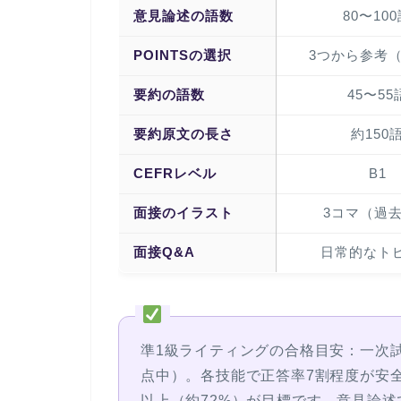
意見論述の語数
80〜10
POINTSの選択
3つから参考
要約の語数
45〜55
要約原文の長さ
約150
CEFRレベル
B1
面接のイラスト
3コマ（過
面接Q&A
日常的なト
準1級ライティングの合格目安：
一次試
点中）。各技能で正答率7割程度が安
以上（約72%）
が目標です。意見論述