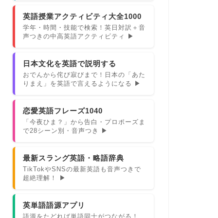
英語授業アクティビティ大全1000
学年・時間・技能で検索！英日対訳＋音
声つきの中高英語アクティビティ ▶
日本文化を英語で説明する
おでんから侘び寂びまで！日本の「あた
りまえ」を英語で言えるようになる ▶
恋愛英語フレーズ1040
「今夜ひま？」から告白・プロポーズま
で28シーン別・音声つき ▶
最新スラング英語・略語辞典
TikTokやSNSの最新英語も音声つきで
超絶理解！ ▶
英単語語源アプリ
語源をたどれば単語同士がつながる！