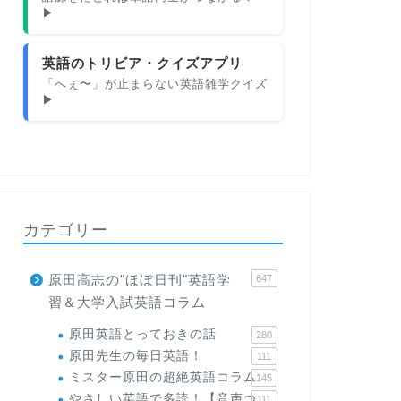
▶
英語のトリビア・クイズアプリ
「へぇ〜」が止まらない英語雑学クイズ
▶
カテゴリー
原田高志の"ほぼ日刊"英語学
647
習＆大学入試英語コラム
原田英語とっておきの話
280
原田先生の毎日英語！
111
ミスター原田の超絶英語コラム
145
やさしい英語で多読！【音声つ
111