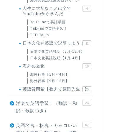
海外の英語授業実践シリーズ
人生に大切なことは全て
4
YouTubeから学んだ
YouTubeで英語学習
TED-Edで英語学習！
TED Talks
日本文化を英語で説明しよう！
11
日本文化英語説明【9月-12月】
日本文化英語説明【1月-4月】
海外の文化
10
海外行事【1月～4月】
海外行事【9月-12月】
英語質問箱【教えて原田先生！】
25
洋楽で英語学習！（翻訳・和
23
訳・歌詞つき）
英語名言・格言・カッコいい
67