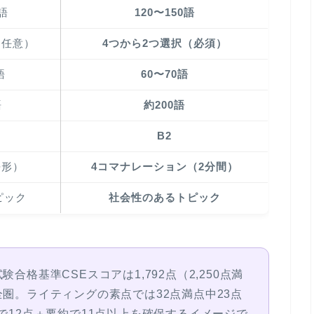
0語
120〜150語
（任意）
4つから2つ選択（必須）
語
60〜70語
語
約200語
B2
去形）
4コマナレーション（2分間）
ピック
社会性のあるトピック
験合格基準CSEスコアは1,792点（2,250点満
全圏。ライティングの素点では32点満点中
23点
で12点＋要約で11点以上を確保するイメージで