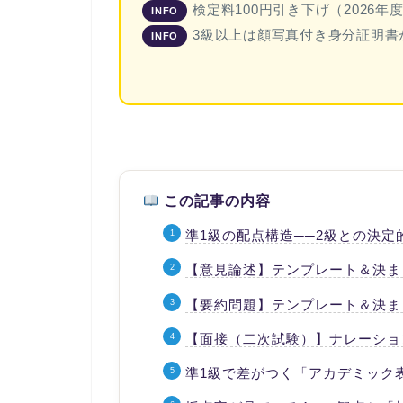
検定料100円引き下げ（2026年度第
INFO
3級以上は顔写真付き身分証明書が
INFO
この記事の内容
準1級の配点構造──2級との決定
【意見論述】テンプレート＆決ま
【要約問題】テンプレート＆決ま
【面接（二次試験）】ナレーショ
準1級で差がつく「アカデミック表