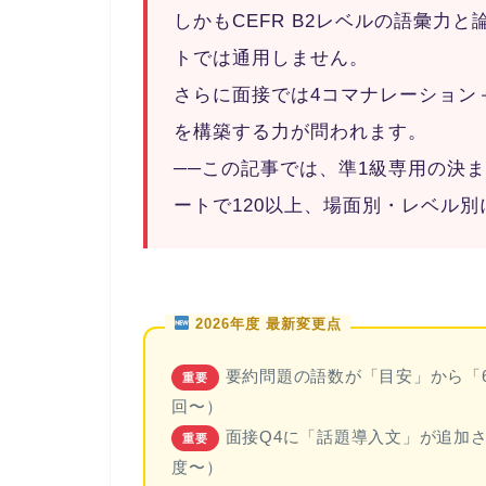
しかもCEFR B2レベルの語彙力
トでは通用しません。
さらに面接では4コマナレーション
を構築する力が問われます。
──この記事では、準1級専用の決
ートで120以上、場面別・レベル
2026年度 最新変更点
要約問題の語数が「目安」から
「
重要
回〜）
面接Q4に
「話題導入文」が追加
重要
度〜）