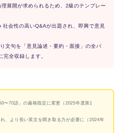
と論理展開が求められるため、2級のテンプレー
＋社会性の高いQ&Aが出題され、即興で意見
まり文句を「意見論述・要約・面接」の全パ
別に完全収録します。
60〜70語」の厳格指定
に変更（2025年度第1
され、より長い英文を聞き取る力が必要に（2024年