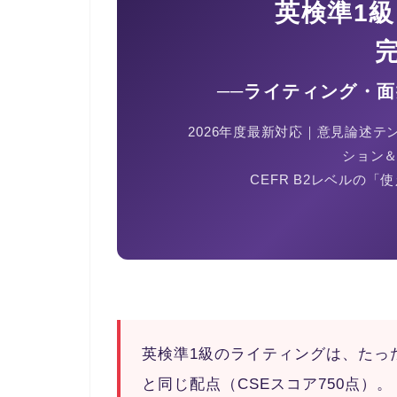
英検準1級
──ライティング・面
2026年度最新対応｜意見論述
ション＆
CEFR B2レベルの
英検準1級のライティングは、
たっ
と同じ配点（CSEスコア750点）
。