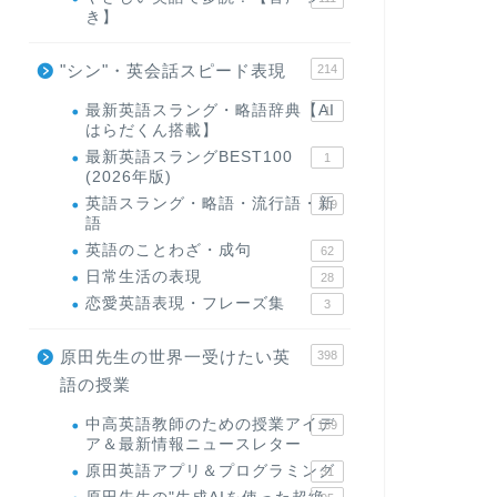
き】
"シン"・英会話スピード表現
214
最新英語スラング・略語辞典【AI
1
はらだくん搭載】
最新英語スラングBEST100
1
(2026年版)
英語スラング・略語・流行語・新
119
語
英語のことわざ・成句
62
日常生活の表現
28
恋愛英語表現・フレーズ集
3
原田先生の世界一受けたい英
398
語の授業
中高英語教師のための授業アイデ
169
ア＆最新情報ニュースレター
原田英語アプリ＆プログラミング
31