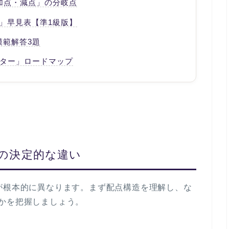
加点・減点」の分岐点
」早見表【準1級版】
模範解答3題
スター」ロードマップ
との決定的な違い
が根本的に異なります。まず配点構造を理解し、な
かを把握しましょう。