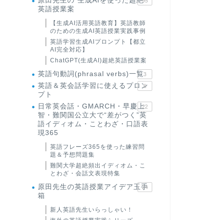
原田先生の"生成AIを使った超絶
95
英語授業案
【生成AI活用英語教育】英語教師
のための生成AI英語授業実践事例
英語学習生成AIプロンプト【都立
AI完全対応】
ChatGPT(生成AI)超絶英語授業案
英語句動詞(phrasal verbs)一覧
3
英語＆英会話学習に使えるプロン
6
プト
日常英会話・GMARCH・早慶上
22
智・難関国公立大で“差がつく”英
語イディオム・ことわざ・口語表
現365
英語フレーズ365を使った練習問
題＆予想問題集
難関大学超絶頻出イディオム・こ
とわざ・会話文表現特集
原田先生の英語授業アイデア玉手
24
箱
新人英語先生いらっしゃい！