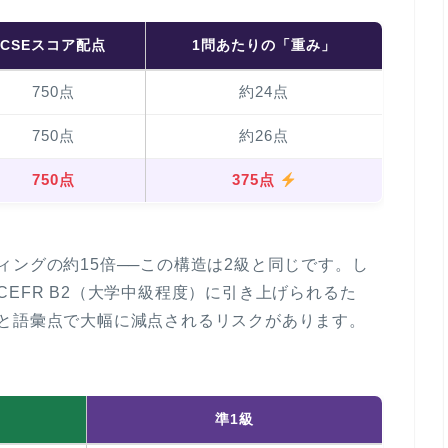
CSEスコア配点
1問あたりの「重み」
750点
約24点
750点
約26点
750点
375点
ィングの
約15倍
──この構造は2級と同じです。し
EFR B2（大学中級程度）に引き上げられるた
と
語彙点で大幅に減点
されるリスクがあります。
準1級