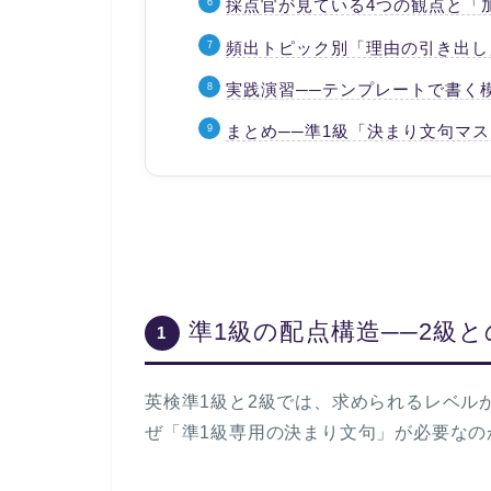
採点官が見ている4つの観点と「
頻出トピック別「理由の引き出し
実践演習──テンプレートで書く
まとめ──準1級「決まり文句マ
準1級の配点構造──2級
1
英検準1級と2級では、求められるレベル
ぜ「準1級専用の決まり文句」が必要なの