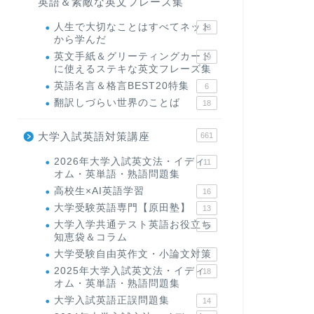
英語＆素敵な英文フレーズ集
人生で大切なことはすべてネット
23
から学んだ
英文手紙＆グリーティングカード
19
に使えるステキな英文フレーズ集
英語名言＆格言BEST20特集
6
翻訳しづらい世界のことば
18
大学入試英語対策講座
661
2026年大学入試英文法・イディ
11
オム・英単語・熟語問題集
高校生×AI英語学習
16
大学受験英語専門【原田塾】
13
大学入学共通テスト英語お役立ち
45
知恵袋＆コラム
大学受験自由英作文・小論文対策
8
2025年大学入試英文法・イディ
18
オム・英単語・熟語問題集
大学入試英語正誤問題集
14