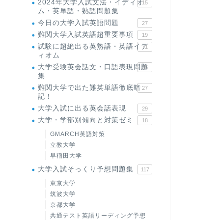
2024年大学入試文法・イディオ
15
ム・英単語・熟語問題集
今日の大学入試英語問題
27
難関大学入試英語超重要事項
19
試験に超絶出る英熟語・英語イデ
71
ィオム
大学受験英会話文・口語表現問題
35
集
難関大学で出た難英単語徹底暗
27
記！
大学入試に出る英会話表現
29
大学・学部別傾向と対策ゼミ
18
GMARCH英語対策
立教大学
早稲田大学
大学入試そっくり予想問題集
117
東京大学
筑波大学
京都大学
共通テスト英語リーディング予想