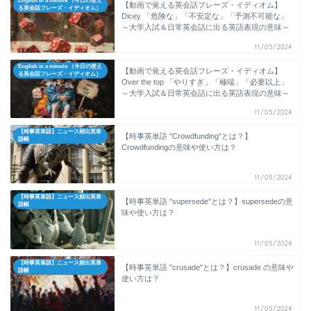
English in a minute （今日の使え
【動画で覚える英会話フレーズ・イディオム】
る英会話フレーズ・イディオム）
Dicey 「危険な」「不安定な」「予測不可能な」
～大学入試＆日常英会話に出る英語表現の意味～
11/05/2024
English in a minute （今日の使え
【動画で覚える英会話フレーズ・イディオム】
る英会話フレーズ・イディオム）
Over the top 「やりすぎ」「極端」「必要以上」
～大学入試＆日常英会話に出る英語表現の意味～
11/05/2024
【時事英単語】ニュース頻出英単
【時事英単語 "Crowdfunding"とは？】
語帳
Crowdfundingの意味や使い方は？
11/05/2024
【時事英単語】ニュース頻出英単
【時事英単語 "supersede"とは？】supersedeの意
語帳
味や使い方は？
11/05/2024
【時事英単語】ニュース頻出英単
【時事英単語 "crusade"とは？】crusade の意味や
語帳
使い方は？
11/05/2024