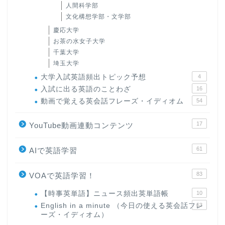
人間科学部
文化構想学部・文学部
慶応大学
お茶の水女子大学
千葉大学
埼玉大学
大学入試英語頻出トピック予想
4
入試に出る英語のことわざ
16
動画で覚える英会話フレーズ・イディオム
54
17
YouTube動画連動コンテンツ
61
AIで英語学習
83
VOAで英語学習！
【時事英単語】ニュース頻出英単語帳
10
English in a minute （今日の使える英会話フレ
63
ーズ・イディオム）