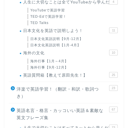
人生に大切なことは全てYouTubeから学んだ
4
YouTubeで英語学習
TED-Edで英語学習！
TED Talks
日本文化を英語で説明しよう！
11
日本文化英語説明【9月-12月】
日本文化英語説明【1月-4月】
海外の文化
10
海外行事【1月～4月】
海外行事【9月-12月】
英語質問箱【教えて原田先生！】
25
23
洋楽で英語学習！（翻訳・和訳・歌詞つ
き）
67
英語名言・格言・カッコいい英語＆素敵な
英文フレーズ集
人生で大切なことはすべてネットから学んだ
23