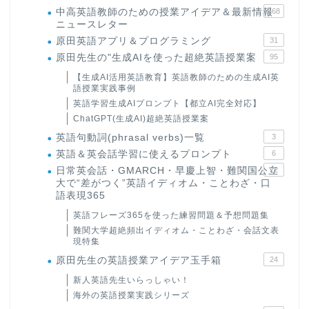
中高英語教師のための授業アイデア＆最新情報
168
ニュースレター
原田英語アプリ＆プログラミング
31
原田先生の"生成AIを使った超絶英語授業案
95
【生成AI活用英語教育】英語教師のための生成AI英
語授業実践事例
英語学習生成AIプロンプト【都立AI完全対応】
ChatGPT(生成AI)超絶英語授業案
英語句動詞(phrasal verbs)一覧
3
英語＆英会話学習に使えるプロンプト
6
日常英会話・GMARCH・早慶上智・難関国公立
22
大で“差がつく”英語イディオム・ことわざ・口
語表現365
英語フレーズ365を使った練習問題＆予想問題集
難関大学超絶頻出イディオム・ことわざ・会話文表
現特集
原田先生の英語授業アイデア玉手箱
24
新人英語先生いらっしゃい！
海外の英語授業実践シリーズ