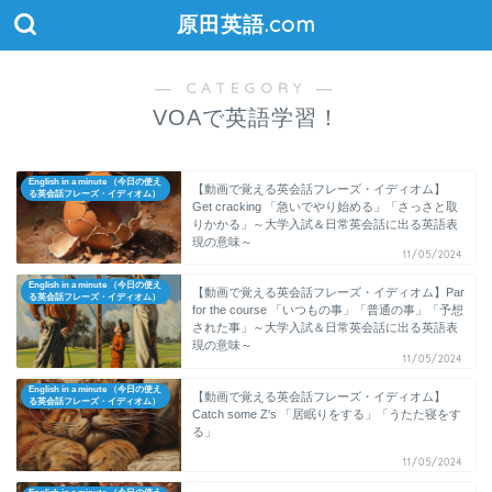
原田英語.com
― CATEGORY ―
VOAで英語学習！
English in a minute （今日の使え
【動画で覚える英会話フレーズ・イディオム】
る英会話フレーズ・イディオム）
Get cracking 「急いでやり始める」「さっさと取
りかかる」～大学入試＆日常英会話に出る英語表
現の意味～
11/05/2024
English in a minute （今日の使え
【動画で覚える英会話フレーズ・イディオム】Par
る英会話フレーズ・イディオム）
for the course 「いつもの事」「普通の事」「予想
された事」～大学入試＆日常英会話に出る英語表
現の意味～
11/05/2024
English in a minute （今日の使え
【動画で覚える英会話フレーズ・イディオム】
る英会話フレーズ・イディオム）
Catch some Z's 「居眠りをする」「うたた寝をす
る」
11/05/2024