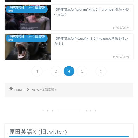
【時事英単語】ニュース頻出英単
【時事英単語 "prompt"とは？】promptの意味や使
語帳
い方は？
11/05/2024
【時事英単語】ニュース頻出英単
【時事英単語 "tease"とは？】teaseの意味や使い
語帳
方は？
11/05/2024
...
...
1
3
4
5
9
HOME
VOAで英語学習！
原田英語X (旧twitter)