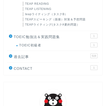
TEAP READING
TEAP LISTENING
teapライティング（タスクB）
TEAPスピーキング（面接）対策＆予想問題
TEAPライティング(タスクA要約問題）
1
TOEIC勉強法＆実践問題集
ホーム
TOEIC初級者
1
519
原田高志の”ほぼ日刊”英語
過去記事
学習＆大学入試英語コラム
1
CONTACT
“シン”・英会話スピード表
現
大学入試英語対策講座