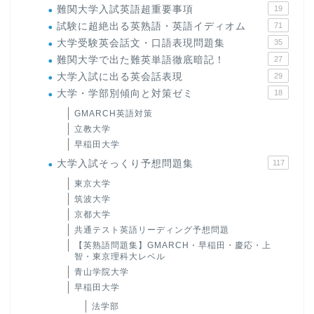
難関大学入試英語超重要事項
19
試験に超絶出る英熟語・英語イディオム
71
大学受験英会話文・口語表現問題集
35
難関大学で出た難英単語徹底暗記！
27
大学入試に出る英会話表現
29
大学・学部別傾向と対策ゼミ
18
GMARCH英語対策
立教大学
早稲田大学
大学入試そっくり予想問題集
117
東京大学
筑波大学
京都大学
共通テスト英語リーディング予想問題
【英熟語問題集】GMARCH・早稲田・慶応・上
智・東京理科大レベル
青山学院大学
早稲田大学
法学部