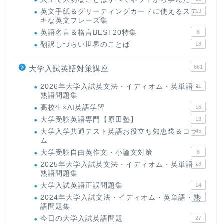
英文手紙＆グリーティングカードに使えるステ
19
キな英文フレーズ集
英語名言＆格言BEST20特集
6
翻訳しづらい世界のことば
18
661
大学入試英語対策講座
2026年大学入試英文法・イディオム・英単語・
11
熟語問題集
高校生×AI英語学習
16
大学受験英語専門【原田塾】
13
大学入学共通テスト英語お役立ち知恵袋＆コラ
45
ム
大学受験自由英作文・小論文対策
8
2025年大学入試英文法・イディオム・英単語・
18
熟語問題集
大学入試英語正誤問題集
14
2024年大学入試文法・イディオム・英単語・熟
15
語問題集
今日の大学入試英語問題
27