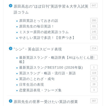
647
原田高志の"ほぼ日刊"英語学習＆大学入試英
語コラム
原田英語とっておきの話
280
原田先生の毎日英語！
111
ミスター原田の超絶英語コラム
145
やさしい英語で多読！【音声つき】
111
214
"シン"・英会話スピード表現
最新英語スラング・略語辞典【AIはらだくん搭
1
載】
最新英語スラングBEST100 (2026年版)
1
英語スラング・略語・流行語・新語
119
英語のことわざ・成句
62
日常生活の表現
28
恋愛英語表現・フレーズ集
3
397
原田先生の世界一受けたい英語の授業