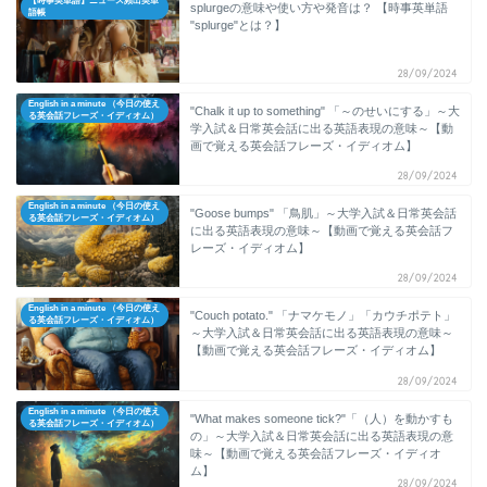
【時事英単語】ニュース頻出英単
splurgeの意味や使い方や発音は？
【時事英単語
語帳
"splurge"とは？】
28/09/2024
English in a minute （今日の使え
"Chalk it up to something" 「～のせいにする」～大
る英会話フレーズ・イディオム）
学入試＆日常英会話に出る英語表現の意味～【動
画で覚える英会話フレーズ・イディオム】
28/09/2024
English in a minute （今日の使え
"Goose bumps" 「鳥肌」～大学入試＆日常英会話
る英会話フレーズ・イディオム）
に出る英語表現の意味～【動画で覚える英会話フ
レーズ・イディオム】
28/09/2024
English in a minute （今日の使え
"Couch potato." 「ナマケモノ」「カウチポテト」
る英会話フレーズ・イディオム）
～大学入試＆日常英会話に出る英語表現の意味～
【動画で覚える英会話フレーズ・イディオム】
28/09/2024
English in a minute （今日の使え
"What makes someone tick?"「（人）を動かすも
る英会話フレーズ・イディオム）
の」～大学入試＆日常英会話に出る英語表現の意
味～【動画で覚える英会話フレーズ・イディオ
ム】
28/09/2024