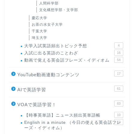
人間科学部
文化構想学部・文学部
慶応大学
お茶の水女子大学
千葉大学
埼玉大学
大学入試英語頻出トピック予想
4
入試に出る英語のことわざ
16
動画で覚える英会話フレーズ・イディオム
54
17
YouTube動画連動コンテンツ
61
AIで英語学習
83
VOAで英語学習！
【時事英単語】ニュース頻出英単語帳
10
English in a minute （今日の使える英会話フレ
63
ーズ・イディオム）