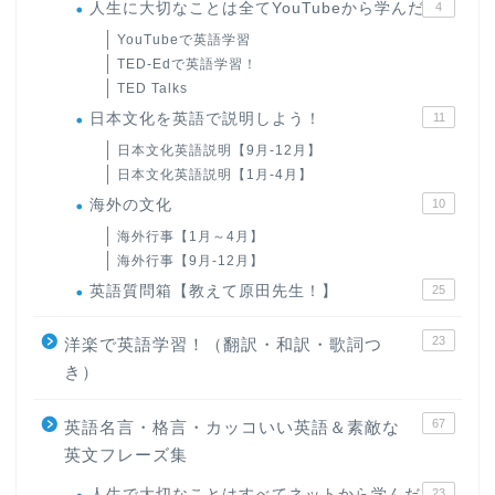
人生に大切なことは全てYouTubeから学んだ
4
YouTubeで英語学習
TED-Edで英語学習！
TED Talks
日本文化を英語で説明しよう！
11
日本文化英語説明【9月-12月】
日本文化英語説明【1月-4月】
海外の文化
10
海外行事【1月～4月】
海外行事【9月-12月】
英語質問箱【教えて原田先生！】
25
23
洋楽で英語学習！（翻訳・和訳・歌詞つ
き）
67
英語名言・格言・カッコいい英語＆素敵な
英文フレーズ集
人生で大切なことはすべてネットから学んだ
23