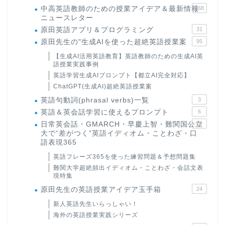
中高英語教師のための授業アイデア＆最新情報
168
ニュースレター
原田英語アプリ＆プログラミング
31
原田先生の"生成AIを使った超絶英語授業案
95
【生成AI活用英語教育】英語教師のための生成AI英
語授業実践事例
英語学習生成AIプロンプト【都立AI完全対応】
ChatGPT(生成AI)超絶英語授業案
英語句動詞(phrasal verbs)一覧
3
英語＆英会話学習に使えるプロンプト
6
日常英会話・GMARCH・早慶上智・難関国公立
22
大で“差がつく”英語イディオム・ことわざ・口
語表現365
英語フレーズ365を使った練習問題＆予想問題集
難関大学超絶頻出イディオム・ことわざ・会話文表
現特集
原田先生の英語授業アイデア玉手箱
24
新人英語先生いらっしゃい！
海外の英語授業実践シリーズ