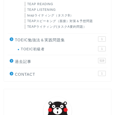
TEAP READING
TEAP LISTENING
teapライティング（タスクB）
TEAPスピーキング（面接）対策＆予想問題
TEAPライティング(タスクA要約問題）
1
TOEIC勉強法＆実践問題集
ホーム
TOEIC初級者
1
519
原田高志の”ほぼ日刊”英語
過去記事
学習＆大学入試英語コラム
1
CONTACT
“シン”・英会話スピード表
現
大学入試英語対策講座