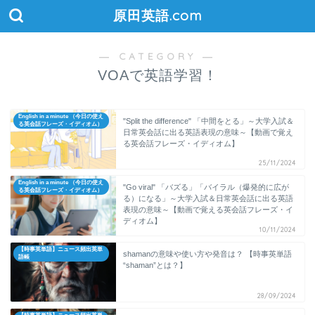
原田英語.com
― CATEGORY ―
VOAで英語学習！
English in a minute （今日の使え
"Split the difference" 「中間をとる」～大学入試＆
る英会話フレーズ・イディオム）
日常英会話に出る英語表現の意味～【動画で覚え
る英会話フレーズ・イディオム】
25/11/2024
English in a minute （今日の使え
"Go viral" 「バズる」「バイラル（爆発的に広が
る英会話フレーズ・イディオム）
る）になる」～大学入試＆日常英会話に出る英語
表現の意味～【動画で覚える英会話フレーズ・イ
ディオム】
10/11/2024
【時事英単語】ニュース頻出英単
shamanの意味や使い方や発音は？ 【時事英単語
語帳
“shaman”とは？】
28/09/2024