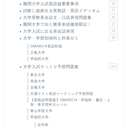
難関大学入試英語超重要事項
19
試験に超絶出る英熟語・英語イディオム
71
大学受験英会話文・口語表現問題集
35
難関大学で出た難英単語徹底暗記！
27
大学入試に出る英会話表現
29
大学・学部別傾向と対策ゼミ
18
GMARCH英語対策
立教大学
早稲田大学
大学入試そっくり予想問題集
117
東京大学
筑波大学
京都大学
共通テスト英語リーディング予想問題
【英熟語問題集】GMARCH・早稲田・慶応・上
智・東京理科大レベル
青山学院大学
早稲田大学
法学部