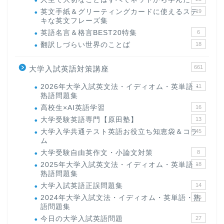
英文手紙＆グリーティングカードに使えるステ
19
キな英文フレーズ集
英語名言＆格言BEST20特集
6
翻訳しづらい世界のことば
18
661
大学入試英語対策講座
2026年大学入試英文法・イディオム・英単語・
11
熟語問題集
高校生×AI英語学習
16
大学受験英語専門【原田塾】
13
大学入学共通テスト英語お役立ち知恵袋＆コラ
45
ム
大学受験自由英作文・小論文対策
8
2025年大学入試英文法・イディオム・英単語・
18
熟語問題集
大学入試英語正誤問題集
14
2024年大学入試文法・イディオム・英単語・熟
15
語問題集
今日の大学入試英語問題
27