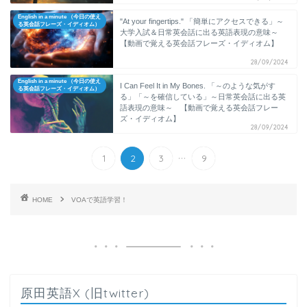
English in a minute （今日の使え
"At your fingertips." 「簡単にアクセスできる」～
る英会話フレーズ・イディオム）
大学入試＆日常英会話に出る英語表現の意味～
【動画で覚える英会話フレーズ・イディオム】
28/09/2024
English in a minute （今日の使え
I Can Feel It in My Bones. 「～のような気がす
る英会話フレーズ・イディオム）
る」「～を確信している」～日常英会話に出る英
語表現の意味～ 【動画で覚える英会話フレー
ズ・イディオム】
28/09/2024
...
1
2
3
9
HOME
VOAで英語学習！
原田英語X (旧twitter)