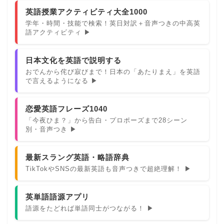
英語授業アクティビティ大全1000
学年・時間・技能で検索！英日対訳＋音声つきの中高英
語アクティビティ ▶
日本文化を英語で説明する
おでんから侘び寂びまで！日本の「あたりまえ」を英語
で言えるようになる ▶
恋愛英語フレーズ1040
「今夜ひま？」から告白・プロポーズまで28シーン
別・音声つき ▶
最新スラング英語・略語辞典
TikTokやSNSの最新英語も音声つきで超絶理解！ ▶
英単語語源アプリ
語源をたどれば単語同士がつながる！ ▶