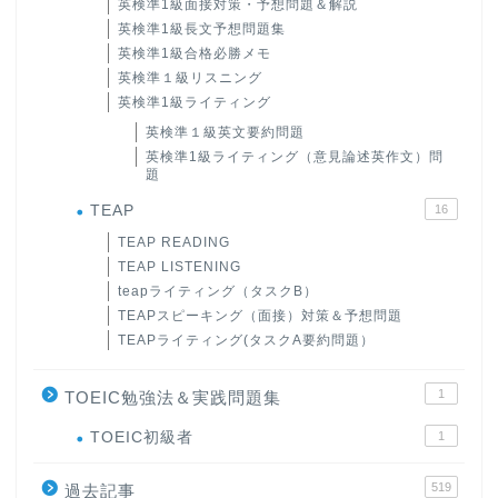
英検準1級面接対策・予想問題＆解説
英検準1級長文予想問題集
英検準1級合格必勝メモ
英検準１級リスニング
英検準1級ライティング
英検準１級英文要約問題
英検準1級ライティング（意見論述英作文）問
題
TEAP
16
TEAP READING
TEAP LISTENING
teapライティング（タスクB）
TEAPスピーキング（面接）対策＆予想問題
TEAPライティング(タスクA要約問題）
1
TOEIC勉強法＆実践問題集
ホーム
TOEIC初級者
1
519
原田高志の”ほぼ日刊”英語
過去記事