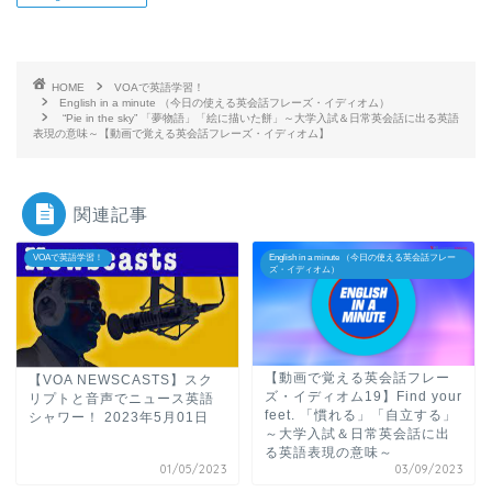
HOME
VOAで英語学習！
English in a minute （今日の使える英会話フレーズ・イディオム）
“Pie in the sky” 「夢物語」「絵に描いた餅」～大学入試＆日常英会話に出る英語
表現の意味～【動画で覚える英会話フレーズ・イディオム】
関連記事
VOAで英語学習！
English in a minute （今日の使える英会話フレー
ズ・イディオム）
【動画で覚える英会話フレー
【VOA NEWSCASTS】スク
ズ・イディオム19】Find your
リプトと音声でニュース英語
feet. 「慣れる」「自立する」
シャワー！ 2023年5月01日
～大学入試＆日常英会話に出
る英語表現の意味～
01/05/2023
03/09/2023