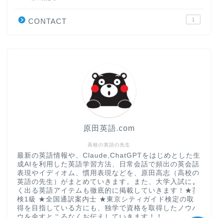
学習＆大学入試英語コラム
1
CONTACT
“シン”・英会話スピード表
現
大学入試英語対策講座
英語名言・格言・カッコい
い英語＆素敵な英文フレー
ズ集
原田英語.com
過去記事
高校の英語の先生
最新の英語情報や、Claude,ChatGPTをはじめとした生
成AIを利用した英語学習方法、日常会話で頻出の英会話
CONTACT
表現やイディオム、慣用表現などを、原田高志（高校の
英語の先生）がまとめていきます。また、大学入試によ
く出る英語アイテムも徹底的に掲載していきます！★英
検1級 ★全国通訳案内士 ★東京シティガイド検定の取
得を目指している方にも、独学で資格を取得したノウハ
ウを余すところなくお伝えしていきます！！