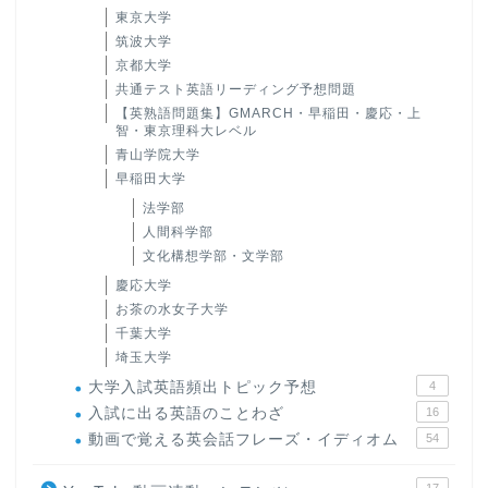
東京大学
筑波大学
京都大学
共通テスト英語リーディング予想問題
【英熟語問題集】GMARCH・早稲田・慶応・上
智・東京理科大レベル
青山学院大学
早稲田大学
法学部
人間科学部
文化構想学部・文学部
慶応大学
お茶の水女子大学
千葉大学
埼玉大学
大学入試英語頻出トピック予想
4
入試に出る英語のことわざ
16
動画で覚える英会話フレーズ・イディオム
54
17