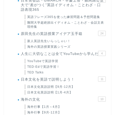
日常英会話・GMARCH・早慶上智・難関国公立
大で“差がつく”英語イディオム・ことわざ・口
語表現365
英語フレーズ365を使った練習問題＆予想問題集
難関大学超絶頻出イディオム・ことわざ・会話文表
現特集
原田先生の英語授業アイデア玉手箱
24
新人英語先生いらっしゃい！
海外の英語授業実践シリーズ
人生に大切なことは全てYouTubeから学んだ
4
YouTubeで英語学習
TED-Edで英語学習！
TED Talks
日本文化を英語で説明しよう！
11
日本文化英語説明【9月-12月】
日本文化英語説明【1月-4月】
海外の文化
10
海外行事【1月～4月】
海外行事【9月-12月】