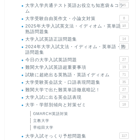
大学入学共通テスト英語お役立ち知恵袋＆コラ
45
ム
大学受験自由英作文・小論文対策
8
2025年大学入試英文法・イディオム・英単語・
18
熟語問題集
大学入試英語正誤問題集
14
2024年大学入試文法・イディオム・英単語・熟
15
語問題集
今日の大学入試英語問題
27
難関大学入試英語超重要事項
19
試験に超絶出る英熟語・英語イディオム
71
大学受験英会話文・口語表現問題集
35
難関大学で出た難英単語徹底暗記！
27
大学入試に出る英会話表現
29
大学・学部別傾向と対策ゼミ
18
GMARCH英語対策
立教大学
早稲田大学
大学入試そっくり予想問題集
117