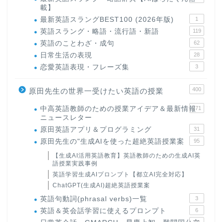
載】
最新英語スラングBEST100 (2026年版)
1
英語スラング・略語・流行語・新語
119
英語のことわざ・成句
62
日常生活の表現
28
恋愛英語表現・フレーズ集
3
400
原田先生の世界一受けたい英語の授業
中高英語教師のための授業アイデア＆最新情報
171
ニュースレター
原田英語アプリ＆プログラミング
31
原田先生の"生成AIを使った超絶英語授業案
95
【生成AI活用英語教育】英語教師のための生成AI英
語授業実践事例
英語学習生成AIプロンプト【都立AI完全対応】
ChatGPT(生成AI)超絶英語授業案
英語句動詞(phrasal verbs)一覧
3
英語＆英会話学習に使えるプロンプト
6
22