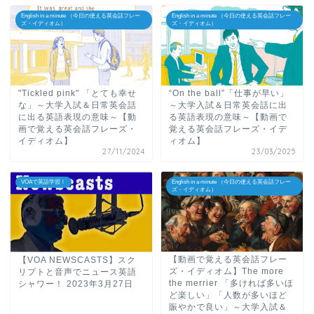
English in a minute （今日の使える英会話フレー
English in a minute （今日の使える英会話フレー
ズ・イディオム）
ズ・イディオム）
"Tickled pink" 「とても幸せ
“On the ball”「仕事が早い」
な」～大学入試＆日常英会話
～大学入試＆日常英会話に出
に出る英語表現の意味～【動
る英語表現の意味～【動画で
画で覚える英会話フレーズ・
覚える英会話フレーズ・イデ
イディオム】
ィオム】
27/11/2024
23/03/2025
VOAで英語学習！
English in a minute （今日の使える英会話フレー
ズ・イディオム）
【動画で覚える英会話フレー
【VOA NEWSCASTS】スク
ズ・イディオム】The more
リプトと音声でニュース英語
the merrier 「多ければ多いほ
シャワー！ 2023年3月27日
ど楽しい」「人数が多いほど
賑やかで良い」～大学入試＆