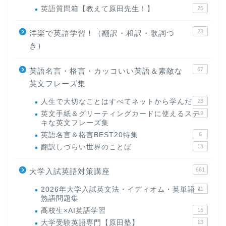
英語質問箱【教えて原田先生！】
25
23
洋楽で英語学習！（翻訳・和訳・歌詞つ
き）
67
英語名言・格言・カッコいい英語＆素敵な
英文フレーズ集
人生で大切なことはすべてネットから学んだ
23
英文手紙＆グリーティングカードに使えるステ
19
キな英文フレーズ集
英語名言＆格言BEST20特集
6
翻訳しづらい世界のことば
18
661
大学入試英語対策講座
2026年大学入試英文法・イディオム・英単語・
11
熟語問題集
高校生×AI英語学習
16
大学受験英語専門【原田塾】
13