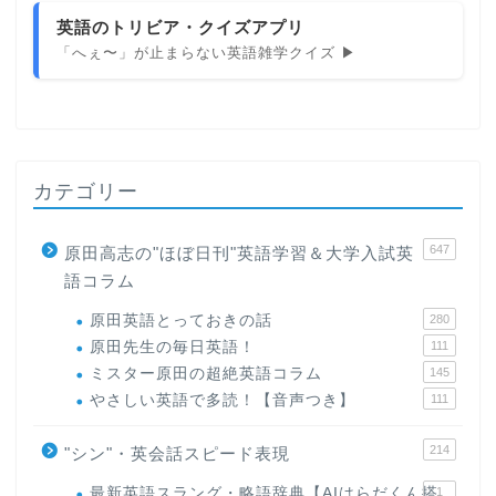
英語のトリビア・クイズアプリ
「へぇ〜」が止まらない英語雑学クイズ ▶
カテゴリー
647
原田高志の"ほぼ日刊"英語学習＆大学入試英
語コラム
原田英語とっておきの話
280
原田先生の毎日英語！
111
ミスター原田の超絶英語コラム
145
やさしい英語で多読！【音声つき】
111
214
"シン"・英会話スピード表現
最新英語スラング・略語辞典【AIはらだくん搭
1