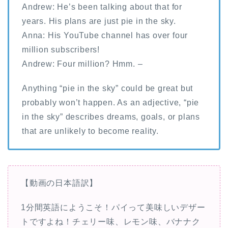
Andrew: He’s been talking about that for
years. His plans are just pie in the sky.
Anna: His YouTube channel has over four
million subscribers!
Andrew: Four million? Hmm. –
Anything “pie in the sky” could be great but
probably won’t happen. As an adjective, “pie
in the sky” describes dreams, goals, or plans
that are unlikely to become reality.
【動画の日本語訳】
1分間英語にようこそ！パイって美味しいデザー
トですよね！チェリー味、レモン味、バナナク