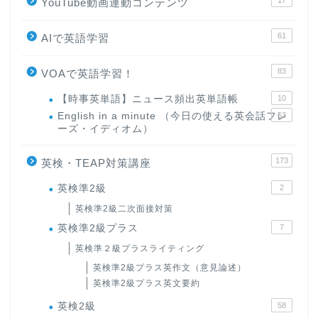
YouTube動画連動コンテンツ
61
AIで英語学習
83
VOAで英語学習！
【時事英単語】ニュース頻出英単語帳
10
English in a minute （今日の使える英会話フレ
63
ーズ・イディオム）
173
英検・TEAP対策講座
英検準2級
2
英検準2級二次面接対策
英検準2級プラス
7
英検準２級プラスライティング
英検準2級プラス英作文（意見論述）
英検準2級プラス英文要約
英検2級
58