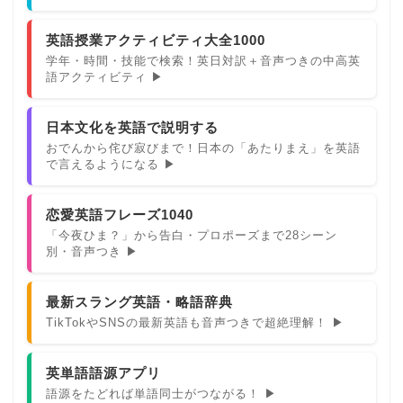
英語授業アクティビティ大全1000
学年・時間・技能で検索！英日対訳＋音声つきの中高英
語アクティビティ ▶
日本文化を英語で説明する
おでんから侘び寂びまで！日本の「あたりまえ」を英語
で言えるようになる ▶
恋愛英語フレーズ1040
「今夜ひま？」から告白・プロポーズまで28シーン
別・音声つき ▶
最新スラング英語・略語辞典
TikTokやSNSの最新英語も音声つきで超絶理解！ ▶
英単語語源アプリ
語源をたどれば単語同士がつながる！ ▶