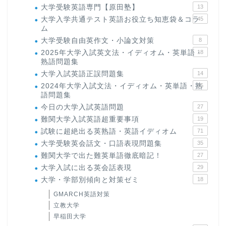
大学受験英語専門【原田塾】
13
大学入学共通テスト英語お役立ち知恵袋＆コラ
45
ム
大学受験自由英作文・小論文対策
8
2025年大学入試英文法・イディオム・英単語・
18
熟語問題集
大学入試英語正誤問題集
14
2024年大学入試文法・イディオム・英単語・熟
15
語問題集
今日の大学入試英語問題
27
難関大学入試英語超重要事項
19
試験に超絶出る英熟語・英語イディオム
71
大学受験英会話文・口語表現問題集
35
難関大学で出た難英単語徹底暗記！
27
大学入試に出る英会話表現
29
大学・学部別傾向と対策ゼミ
18
GMARCH英語対策
立教大学
早稲田大学