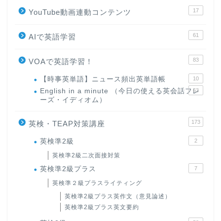
17
YouTube動画連動コンテンツ
61
AIで英語学習
83
VOAで英語学習！
【時事英単語】ニュース頻出英単語帳
10
English in a minute （今日の使える英会話フレ
63
ーズ・イディオム）
173
英検・TEAP対策講座
英検準2級
2
英検準2級二次面接対策
英検準2級プラス
7
英検準２級プラスライティング
英検準2級プラス英作文（意見論述）
英検準2級プラス英文要約