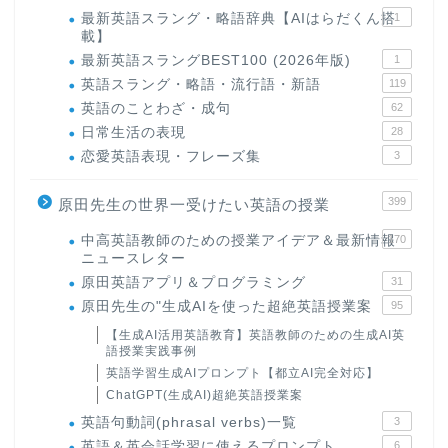
最新英語スラング・略語辞典【AIはらだくん搭
1
載】
最新英語スラングBEST100 (2026年版)
1
英語スラング・略語・流行語・新語
119
英語のことわざ・成句
62
日常生活の表現
28
恋愛英語表現・フレーズ集
3
399
原田先生の世界一受けたい英語の授業
中高英語教師のための授業アイデア＆最新情報
170
ニュースレター
原田英語アプリ＆プログラミング
31
原田先生の"生成AIを使った超絶英語授業案
95
【生成AI活用英語教育】英語教師のための生成AI英
語授業実践事例
英語学習生成AIプロンプト【都立AI完全対応】
ChatGPT(生成AI)超絶英語授業案
英語句動詞(phrasal verbs)一覧
3
英語＆英会話学習に使えるプロンプト
6