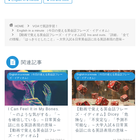
HOME
VOAで英語学習！
English in a minute （今日の使える英会話フレーズ・イディオム）
【動画で覚える英会話フレーズ・イディオム23】Ins and outs. 「詳細」「全て
の情報」「はっきりとしたこと」～大学入試＆日常英会話に出る英語表現の意味～
関連記事
English in a minute （今日の使える英会話フレー
English in a minute （今日の使える英会話フレー
ズ・イディオム）
ズ・イディオム）
I Can Feel It in My Bones.
【動画で覚える英会話フレー
「～のような気がする」「～
ズ・イディオム】Dicey 「危
を確信している」～日常英会
険な」「不安定な」「予測不
話に出る英語表現の意味～
可能な」～大学入試＆日常英
【動画で覚える英会話フレー
会話に出る英語表現の意味～
ズ・イディオム】