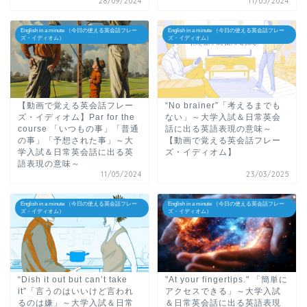
28/09/2024
11/05/2024
English in a minute （今日の使える英会話フレー
English in a minute （今日の使える英会話フレー
ズ・イディオム）
ズ・イディオム）
【動画で覚える英会話フレー
“No brainer”「考えるまでも
ズ・イディオム】Par for the
ない」～大学入試＆日常英会
course 「いつもの事」「普通
話に出る英語表現の意味～
の事」「予想された事」～大
【動画で覚える英会話フレー
学入試＆日常英会話に出る英
ズ・イディオム】
語表現の意味～
11/05/2024
23/03/2025
English in a minute （今日の使える英会話フレー
English in a minute （今日の使える英会話フレー
ズ・イディオム）
ズ・イディオム）
“Dish it out but can’t take
"At your fingertips." 「簡単に
it”「言うのはいいけど言われ
アクセスできる」～大学入試
るのは嫌」～大学入試＆日常
＆日常英会話に出る英語表現