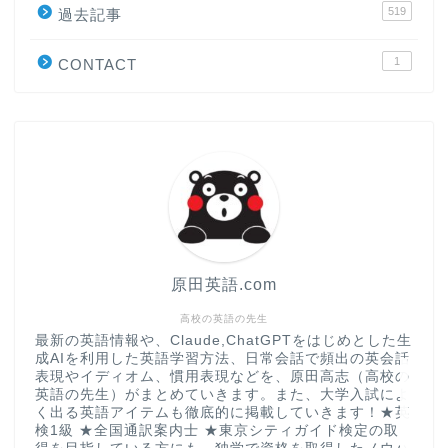
519
原田高志の”ほぼ日刊”英語
過去記事
学習＆大学入試英語コラム
1
CONTACT
“シン”・英会話スピード表
現
大学入試英語対策講座
英語名言・格言・カッコい
い英語＆素敵な英文フレー
ズ集
原田英語.com
過去記事
高校の英語の先生
最新の英語情報や、Claude,ChatGPTをはじめとした生
成AIを利用した英語学習方法、日常会話で頻出の英会話
CONTACT
表現やイディオム、慣用表現などを、原田高志（高校の
英語の先生）がまとめていきます。また、大学入試によ
く出る英語アイテムも徹底的に掲載していきます！★英
検1級 ★全国通訳案内士 ★東京シティガイド検定の取