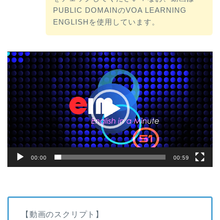
PUBLIC DOMAINのVOA LEARNING
ENGLISHを使用しています。
動
画
プ
レ
ー
ヤ
ー
00:00
00:59
【動画のスクリプト】