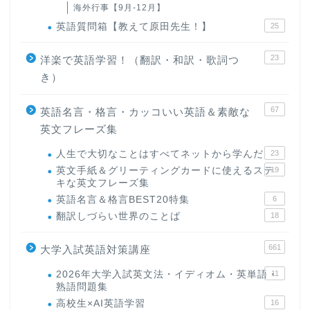
海外行事【9月-12月】
英語質問箱【教えて原田先生！】
25
23
洋楽で英語学習！（翻訳・和訳・歌詞つ
き）
67
英語名言・格言・カッコいい英語＆素敵な
英文フレーズ集
人生で大切なことはすべてネットから学んだ
23
英文手紙＆グリーティングカードに使えるステ
19
キな英文フレーズ集
英語名言＆格言BEST20特集
6
翻訳しづらい世界のことば
18
661
大学入試英語対策講座
2026年大学入試英文法・イディオム・英単語・
11
熟語問題集
高校生×AI英語学習
16