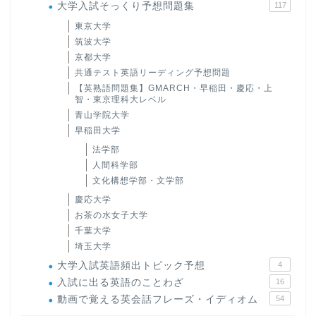
大学入試そっくり予想問題集
117
東京大学
筑波大学
京都大学
共通テスト英語リーディング予想問題
【英熟語問題集】GMARCH・早稲田・慶応・上
智・東京理科大レベル
青山学院大学
早稲田大学
法学部
人間科学部
文化構想学部・文学部
慶応大学
お茶の水女子大学
千葉大学
埼玉大学
大学入試英語頻出トピック予想
4
入試に出る英語のことわざ
16
動画で覚える英会話フレーズ・イディオム
54