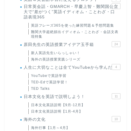
日常英会話・GMARCH・早慶上智・難関国公立
22
大で“差がつく”英語イディオム・ことわざ・口
語表現365
英語フレーズ365を使った練習問題＆予想問題集
難関大学超絶頻出イディオム・ことわざ・会話文表
現特集
原田先生の英語授業アイデア玉手箱
24
新人英語先生いらっしゃい！
海外の英語授業実践シリーズ
人生に大切なことは全てYouTubeから学んだ
4
YouTubeで英語学習
TED-Edで英語学習！
TED Talks
日本文化を英語で説明しよう！
11
日本文化英語説明【9月-12月】
日本文化英語説明【1月-4月】
海外の文化
10
海外行事【1月～4月】