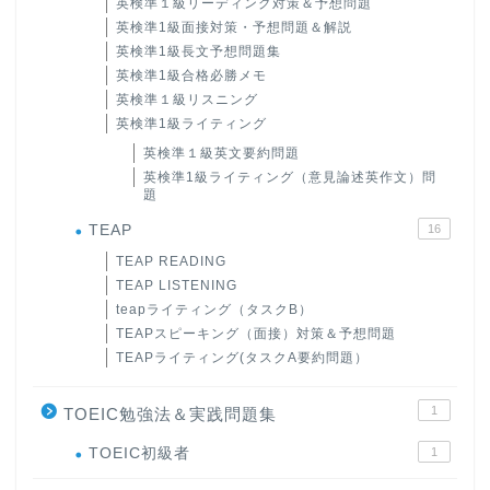
英検準１級リーディング対策＆予想問題
英検準1級面接対策・予想問題＆解説
英検準1級長文予想問題集
英検準1級合格必勝メモ
英検準１級リスニング
英検準1級ライティング
英検準１級英文要約問題
英検準1級ライティング（意見論述英作文）問
題
TEAP
16
TEAP READING
TEAP LISTENING
teapライティング（タスクB）
TEAPスピーキング（面接）対策＆予想問題
TEAPライティング(タスクA要約問題）
1
TOEIC勉強法＆実践問題集
ホーム
TOEIC初級者
1