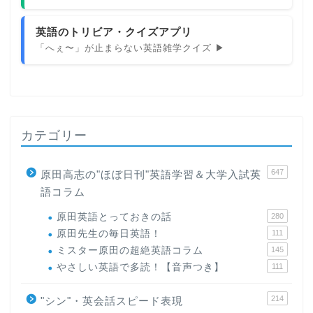
英語のトリビア・クイズアプリ
「へぇ〜」が止まらない英語雑学クイズ ▶
カテゴリー
647
原田高志の"ほぼ日刊"英語学習＆大学入試英
語コラム
原田英語とっておきの話
280
原田先生の毎日英語！
111
ミスター原田の超絶英語コラム
145
やさしい英語で多読！【音声つき】
111
214
"シン"・英会話スピード表現