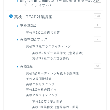
English in a minute （今日の使える英会話フレ
63
ーズ・イディオム）
173
英検・TEAP対策講座
英検準2級
2
英検準2級二次面接対策
英検準2級プラス
7
英検準２級プラスライティング
英検準2級プラス英作文（意見論述）
英検準2級プラス英文要約
英検2級
58
英検2級リーディング対策＆予想問題
英検２級面接対策
英検２級リスニング
英検2級合格必勝メモ
英検２級ライティング
英検2級英文要約問題
英検2級英作文（意見論述）問題