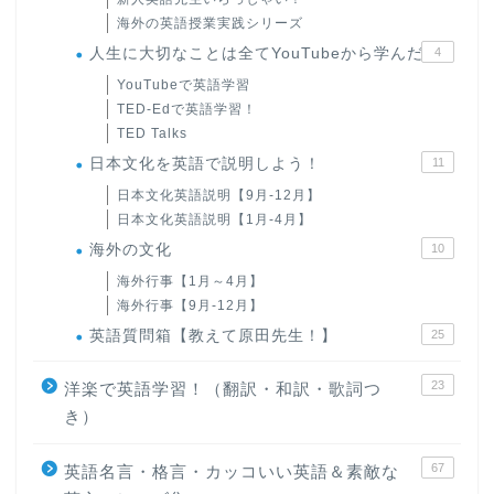
海外の英語授業実践シリーズ
人生に大切なことは全てYouTubeから学んだ
4
YouTubeで英語学習
TED-Edで英語学習！
TED Talks
日本文化を英語で説明しよう！
11
日本文化英語説明【9月-12月】
日本文化英語説明【1月-4月】
海外の文化
10
海外行事【1月～4月】
海外行事【9月-12月】
英語質問箱【教えて原田先生！】
25
23
洋楽で英語学習！（翻訳・和訳・歌詞つ
き）
67
英語名言・格言・カッコいい英語＆素敵な