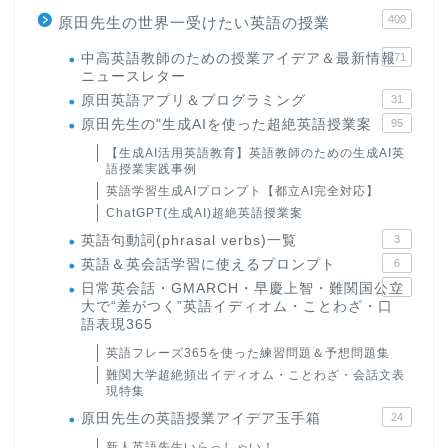
400
原田先生の世界一受けたい英語の授業
中高英語教師のための授業アイデア＆最新情報
171
ニュースレター
原田英語アプリ＆プログラミング
31
原田先生の"生成AIを使った超絶英語授業案
95
【生成AI活用英語教育】英語教師のための生成AI英
語授業実践事例
英語学習生成AIプロンプト【都立AI完全対応】
ChatGPT(生成AI)超絶英語授業案
英語句動詞(phrasal verbs)一覧
3
英語＆英会話学習に使えるプロンプト
6
日常英会話・GMARCH・早慶上智・難関国公立
22
大で“差がつく”英語イディオム・ことわざ・口
語表現365
英語フレーズ365を使った練習問題＆予想問題集
難関大学超絶頻出イディオム・ことわざ・会話文表
現特集
原田先生の英語授業アイデア玉手箱
24
新人英語先生いらっしゃい！