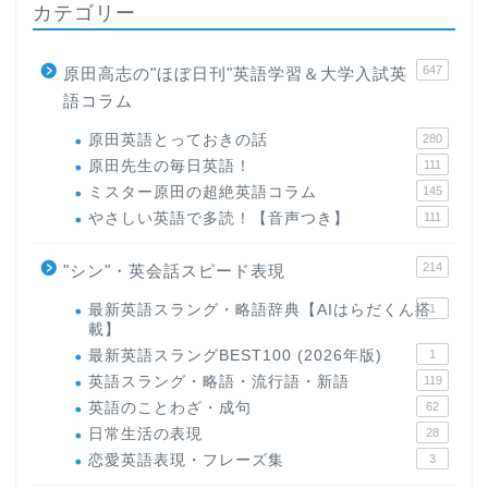
カテゴリー
647
原田高志の"ほぼ日刊"英語学習＆大学入試英
語コラム
原田英語とっておきの話
280
原田先生の毎日英語！
111
ミスター原田の超絶英語コラム
145
やさしい英語で多読！【音声つき】
111
214
"シン"・英会話スピード表現
最新英語スラング・略語辞典【AIはらだくん搭
1
載】
最新英語スラングBEST100 (2026年版)
1
英語スラング・略語・流行語・新語
119
英語のことわざ・成句
62
日常生活の表現
28
恋愛英語表現・フレーズ集
3