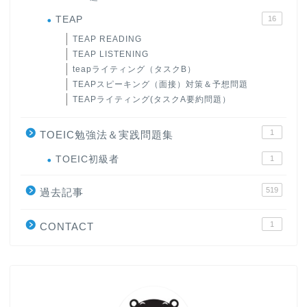
TEAP
16
TEAP READING
TEAP LISTENING
teapライティング（タスクB）
TEAPスピーキング（面接）対策＆予想問題
TEAPライティング(タスクA要約問題）
1
TOEIC勉強法＆実践問題集
ホーム
TOEIC初級者
1
519
原田高志の”ほぼ日刊”英語
過去記事
学習＆大学入試英語コラム
1
CONTACT
“シン”・英会話スピード表
現
大学入試英語対策講座