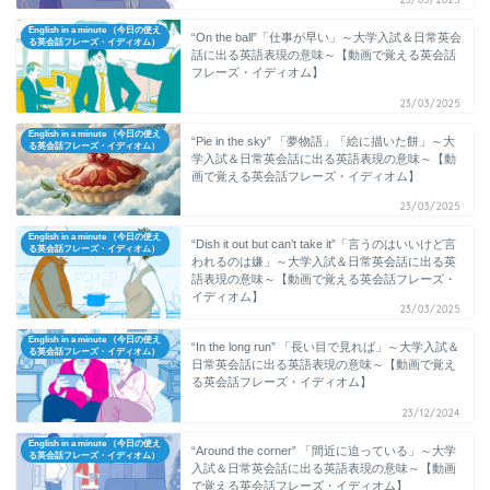
English in a minute （今日の使え
“On the ball”「仕事が早い」～大学入試＆日常英会
る英会話フレーズ・イディオム）
話に出る英語表現の意味～【動画で覚える英会話
フレーズ・イディオム】
23/03/2025
English in a minute （今日の使え
“Pie in the sky” 「夢物語」「絵に描いた餅」～大
る英会話フレーズ・イディオム）
学入試＆日常英会話に出る英語表現の意味～【動
画で覚える英会話フレーズ・イディオム】
23/03/2025
English in a minute （今日の使え
“Dish it out but can’t take it”「言うのはいいけど言
る英会話フレーズ・イディオム）
われるのは嫌」～大学入試＆日常英会話に出る英
語表現の意味～【動画で覚える英会話フレーズ・
イディオム】
23/03/2025
English in a minute （今日の使え
“In the long run” 「長い目で見れば」～大学入試＆
る英会話フレーズ・イディオム）
日常英会話に出る英語表現の意味～【動画で覚え
る英会話フレーズ・イディオム】
23/12/2024
English in a minute （今日の使え
“Around the corner” 「間近に迫っている」～大学
る英会話フレーズ・イディオム）
入試＆日常英会話に出る英語表現の意味～【動画
で覚える英会話フレーズ・イディオム】