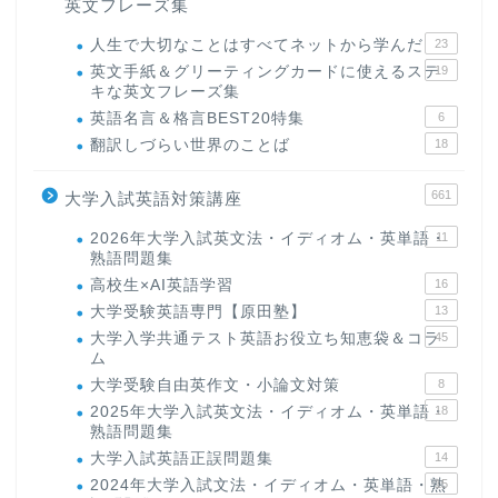
英文フレーズ集
人生で大切なことはすべてネットから学んだ
23
英文手紙＆グリーティングカードに使えるステ
19
キな英文フレーズ集
英語名言＆格言BEST20特集
6
翻訳しづらい世界のことば
18
661
大学入試英語対策講座
2026年大学入試英文法・イディオム・英単語・
11
熟語問題集
高校生×AI英語学習
16
大学受験英語専門【原田塾】
13
大学入学共通テスト英語お役立ち知恵袋＆コラ
45
ム
大学受験自由英作文・小論文対策
8
2025年大学入試英文法・イディオム・英単語・
18
熟語問題集
大学入試英語正誤問題集
14
2024年大学入試文法・イディオム・英単語・熟
15