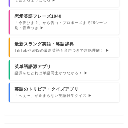
で言えるようになる ▶
恋愛英語フレーズ1040
「今夜ひま？」から告白・プロポーズまで28シーン
別・音声つき ▶
最新スラング英語・略語辞典
TikTokやSNSの最新英語も音声つきで超絶理解！ ▶
英単語語源アプリ
語源をたどれば単語同士がつながる！ ▶
英語のトリビア・クイズアプリ
「へぇ〜」が止まらない英語雑学クイズ ▶