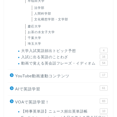
早稲田大学
法学部
人間科学部
文化構想学部・文学部
慶応大学
お茶の水女子大学
千葉大学
埼玉大学
大学入試英語頻出トピック予想
4
入試に出る英語のことわざ
16
動画で覚える英会話フレーズ・イディオム
54
17
YouTube動画連動コンテンツ
61
AIで英語学習
83
VOAで英語学習！
【時事英単語】ニュース頻出英単語帳
10