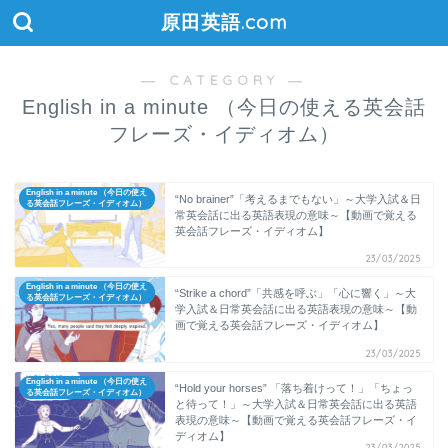
原田英語.com
― CATEGORY ―
English in a minute （今日の使える英会話
フレーズ・イディオム）
English in a minute （今日の使え
“No brainer”「考えるまでもない」～大学入試＆日
る英会話フレーズ・イディオム）
常英会話に出る英語表現の意味～【動画で覚える
英会話フレーズ・イディオム】
23/03/2025
English in a minute （今日の使え
“Strike a chord”「共感を呼ぶ」「心に響く」～大
る英会話フレーズ・イディオム）
学入試＆日常英会話に出る英語表現の意味～【動
画で覚える英会話フレーズ・イディオム】
23/03/2025
English in a minute （今日の使え
“Hold your horses” 「落ち着けって！」「ちょっ
る英会話フレーズ・イディオム）
と待って！」～大学入試＆日常英会話に出る英語
表現の意味～【動画で覚える英会話フレーズ・イ
ディオム】
23/03/2025