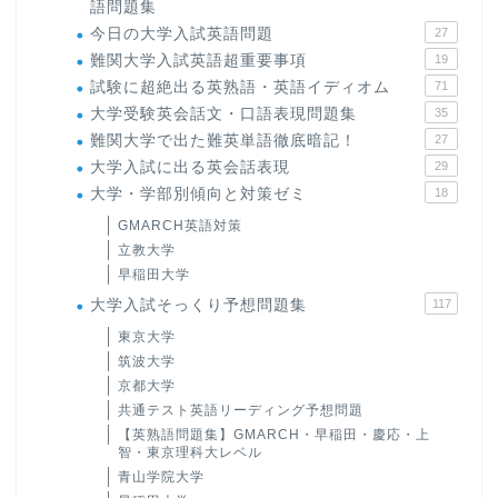
語問題集
今日の大学入試英語問題
27
難関大学入試英語超重要事項
19
試験に超絶出る英熟語・英語イディオム
71
大学受験英会話文・口語表現問題集
35
難関大学で出た難英単語徹底暗記！
27
大学入試に出る英会話表現
29
大学・学部別傾向と対策ゼミ
18
GMARCH英語対策
立教大学
早稲田大学
大学入試そっくり予想問題集
117
東京大学
筑波大学
京都大学
共通テスト英語リーディング予想問題
【英熟語問題集】GMARCH・早稲田・慶応・上
智・東京理科大レベル
青山学院大学