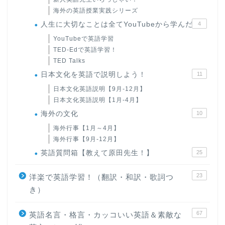
海外の英語授業実践シリーズ
人生に大切なことは全てYouTubeから学んだ
4
YouTubeで英語学習
TED-Edで英語学習！
TED Talks
日本文化を英語で説明しよう！
11
日本文化英語説明【9月-12月】
日本文化英語説明【1月-4月】
海外の文化
10
海外行事【1月～4月】
海外行事【9月-12月】
英語質問箱【教えて原田先生！】
25
23
洋楽で英語学習！（翻訳・和訳・歌詞つ
き）
67
英語名言・格言・カッコいい英語＆素敵な