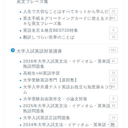
英文フレーズ集
人生で大切なことはすべてネットから学んだ
23
英文手紙＆グリーティングカードに使えるステ
19
キな英文フレーズ集
英語名言＆格言BEST20特集
6
翻訳しづらい世界のことば
18
661
大学入試英語対策講座
2026年大学入試英文法・イディオム・英単語・
11
熟語問題集
高校生×AI英語学習
16
大学受験英語専門【原田塾】
13
大学入学共通テスト英語お役立ち知恵袋＆コラ
45
ム
大学受験自由英作文・小論文対策
8
2025年大学入試英文法・イディオム・英単語・
18
熟語問題集
大学入試英語正誤問題集
14
2024年大学入試文法・イディオム・英単語・熟
15