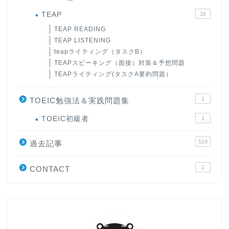
TEAP
16
TEAP READING
TEAP LISTENING
teapライティング（タスクB）
TEAPスピーキング（面接）対策＆予想問題
TEAPライティング(タスクA要約問題）
1
TOEIC勉強法＆実践問題集
ホーム
TOEIC初級者
1
519
原田高志の”ほぼ日刊”英語
過去記事
学習＆大学入試英語コラム
1
CONTACT
“シン”・英会話スピード表
現
大学入試英語対策講座