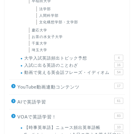
早稲田大学
法学部
人間科学部
文化構想学部・文学部
慶応大学
お茶の水女子大学
千葉大学
埼玉大学
大学入試英語頻出トピック予想
4
入試に出る英語のことわざ
16
動画で覚える英会話フレーズ・イディオム
54
17
YouTube動画連動コンテンツ
61
AIで英語学習
83
VOAで英語学習！
【時事英単語】ニュース頻出英単語帳
10