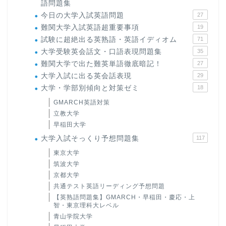
語問題集
今日の大学入試英語問題
27
難関大学入試英語超重要事項
19
試験に超絶出る英熟語・英語イディオム
71
大学受験英会話文・口語表現問題集
35
難関大学で出た難英単語徹底暗記！
27
大学入試に出る英会話表現
29
大学・学部別傾向と対策ゼミ
18
GMARCH英語対策
立教大学
早稲田大学
大学入試そっくり予想問題集
117
東京大学
筑波大学
京都大学
共通テスト英語リーディング予想問題
【英熟語問題集】GMARCH・早稲田・慶応・上
智・東京理科大レベル
青山学院大学