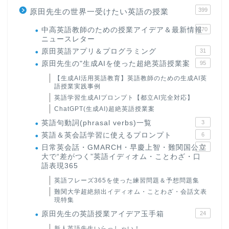
399
原田先生の世界一受けたい英語の授業
中高英語教師のための授業アイデア＆最新情報
170
ニュースレター
原田英語アプリ＆プログラミング
31
原田先生の"生成AIを使った超絶英語授業案
95
【生成AI活用英語教育】英語教師のための生成AI英
語授業実践事例
英語学習生成AIプロンプト【都立AI完全対応】
ChatGPT(生成AI)超絶英語授業案
英語句動詞(phrasal verbs)一覧
3
英語＆英会話学習に使えるプロンプト
6
日常英会話・GMARCH・早慶上智・難関国公立
22
大で“差がつく”英語イディオム・ことわざ・口
語表現365
英語フレーズ365を使った練習問題＆予想問題集
難関大学超絶頻出イディオム・ことわざ・会話文表
現特集
原田先生の英語授業アイデア玉手箱
24
新人英語先生いらっしゃい！