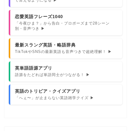
で言えるようになる ▶
恋愛英語フレーズ1040
「今夜ひま？」から告白・プロポーズまで28シーン
別・音声つき ▶
最新スラング英語・略語辞典
TikTokやSNSの最新英語も音声つきで超絶理解！ ▶
英単語語源アプリ
語源をたどれば単語同士がつながる！ ▶
英語のトリビア・クイズアプリ
「へぇ〜」が止まらない英語雑学クイズ ▶