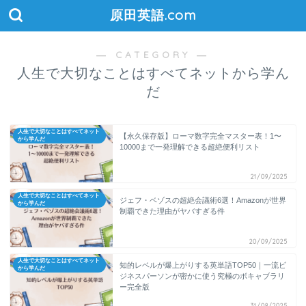
原田英語.com
― CATEGORY ―
人生で大切なことはすべてネットから学ん
だ
人生で大切なことはすべてネット
【永久保存版】ローマ数字完全マスター表！1〜
から学んだ
10000まで一発理解できる超絶便利リスト
21/09/2025
人生で大切なことはすべてネット
ジェフ・ベゾスの超絶会議術6選！Amazonが世界
から学んだ
制覇できた理由がヤバすぎる件
20/09/2025
人生で大切なことはすべてネット
知的レベルが爆上がりする英単語TOP50｜一流ビ
から学んだ
ジネスパーソンが密かに使う究極のボキャブラリ
ー完全版
31/08/2025