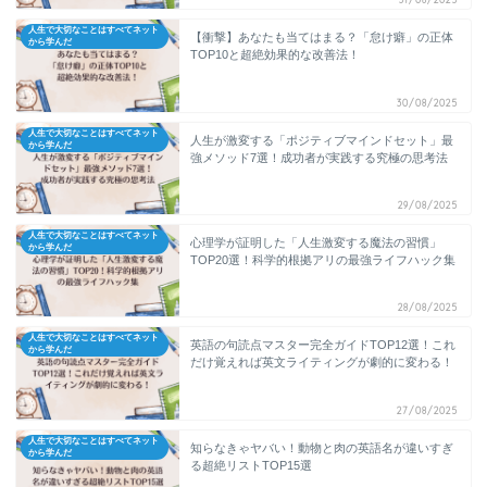
人生で大切なことはすべてネット
【衝撃】あなたも当てはまる？「怠け癖」の正体
から学んだ
TOP10と超絶効果的な改善法！
30/08/2025
人生で大切なことはすべてネット
人生が激変する「ポジティブマインドセット」最
から学んだ
強メソッド7選！成功者が実践する究極の思考法
29/08/2025
人生で大切なことはすべてネット
心理学が証明した「人生激変する魔法の習慣」
から学んだ
TOP20選！科学的根拠アリの最強ライフハック集
28/08/2025
人生で大切なことはすべてネット
英語の句読点マスター完全ガイドTOP12選！これ
から学んだ
だけ覚えれば英文ライティングが劇的に変わる！
27/08/2025
人生で大切なことはすべてネット
知らなきゃヤバい！動物と肉の英語名が違いすぎ
から学んだ
る超絶リストTOP15選