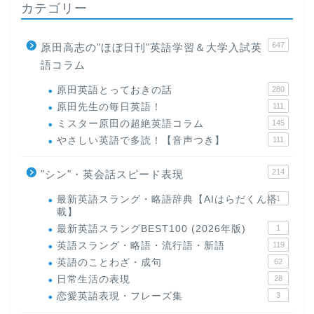
カテゴリー
647
原田高志の"ほぼ日刊"英語学習＆大学入試英
語コラム
原田英語とっておきの話
280
原田先生の毎日英語！
111
ミスター原田の超絶英語コラム
145
やさしい英語で多読！【音声つき】
111
214
"シン"・英会話スピード表現
最新英語スラング・略語辞典【AIはらだくん搭
1
載】
最新英語スラングBEST100 (2026年版)
1
英語スラング・略語・流行語・新語
119
英語のことわざ・成句
62
日常生活の表現
28
恋愛英語表現・フレーズ集
3