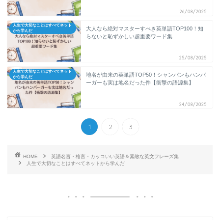
26/08/2025
人生で大切なことはすべてネット
大人なら絶対マスターすべき英単語TOP100！知
から学んだ
らないと恥ずかしい超重要ワード集
25/08/2025
人生で大切なことはすべてネット
地名が由来の英単語TOP50！シャンパンもハンバ
から学んだ
ーガーも実は地名だった件【衝撃の語源集】
24/08/2025
1
2
3
HOME
英語名言・格言・カッコいい英語＆素敵な英文フレーズ集
人生で大切なことはすべてネットから学んだ