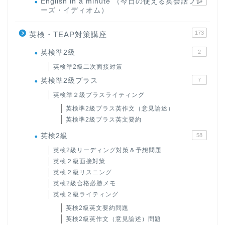
English in a minute （今日の使える英会話フレ
63
ーズ・イディオム）
173
英検・TEAP対策講座
英検準2級
2
英検準2級二次面接対策
英検準2級プラス
7
英検準２級プラスライティング
英検準2級プラス英作文（意見論述）
英検準2級プラス英文要約
英検2級
58
英検2級リーディング対策＆予想問題
英検２級面接対策
英検２級リスニング
英検2級合格必勝メモ
英検２級ライティング
英検2級英文要約問題
英検2級英作文（意見論述）問題