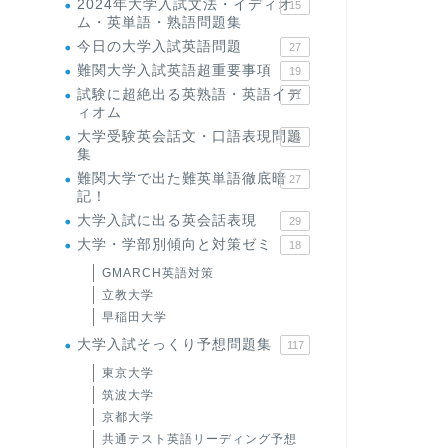
2024年大学入試文法・イディオ
15
ム・英単語・熟語問題集
今日の大学入試英語問題
27
難関大学入試英語超重要事項
19
試験に超絶出る英熟語・英語イデ
71
ィオム
大学受験英会話文・口語表現問題
35
集
難関大学で出た難英単語徹底暗
27
記！
大学入試に出る英会話表現
29
大学・学部別傾向と対策ゼミ
18
GMARCH英語対策
立教大学
早稲田大学
大学入試そっくり予想問題集
117
東京大学
筑波大学
京都大学
共通テスト英語リーディング予想