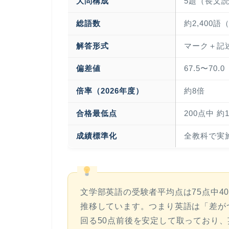
大問構成
5題（長文
総語数
約2,400
解答形式
マーク＋記
偏差値
67.5〜70
倍率（2026年度）
約8倍
合格最低点
200点中 
成績標準化
全教科で実
文学部英語の
受験者平均点は75点中4
推移しています。つまり英語は「差が
回る50点前後を安定して取っており、