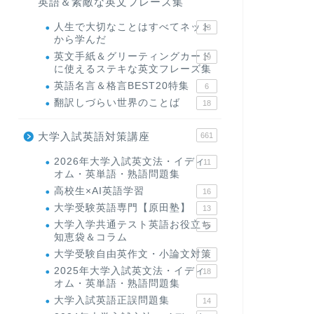
英語＆素敵な英文フレーズ集
人生で大切なことはすべてネット
23
から学んだ
英文手紙＆グリーティングカード
19
に使えるステキな英文フレーズ集
英語名言＆格言BEST20特集
6
翻訳しづらい世界のことば
18
大学入試英語対策講座
661
2026年大学入試英文法・イディ
11
オム・英単語・熟語問題集
高校生×AI英語学習
16
大学受験英語専門【原田塾】
13
大学入学共通テスト英語お役立ち
45
知恵袋＆コラム
大学受験自由英作文・小論文対策
8
2025年大学入試英文法・イディ
18
オム・英単語・熟語問題集
大学入試英語正誤問題集
14