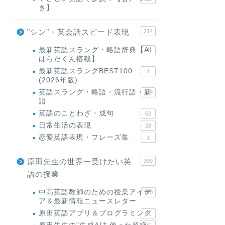
き】
"シン"・英会話スピード表現
214
最新英語スラング・略語辞典【AI
1
はらだくん搭載】
最新英語スラングBEST100
1
(2026年版)
英語スラング・略語・流行語・新
119
語
英語のことわざ・成句
62
日常生活の表現
28
恋愛英語表現・フレーズ集
3
原田先生の世界一受けたい英
399
語の授業
中高英語教師のための授業アイデ
170
ア＆最新情報ニュースレター
原田英語アプリ＆プログラミング
31