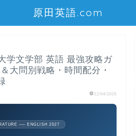
原田英語.com
田大学文学部 英語 最強攻略ガ
析＆大問別戦略・時間配分・
録
12/04/2026
ATURE ── ENGLISH 2027