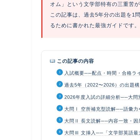
オム」という
文学部特有の三重苦
が
この記事は、過去5年分の出題を1問
るために書かれた最強ガイドです。
この記事の内容
入試概要──配点・時間・合格ラ
過去5年（2022〜2026）の出
2026年度入試の詳細分析──大
大問Ⅰ 空所補充型読解──語彙力
大問Ⅱ 長文読解──内容一致・
大問Ⅲ 文挿入──「文学部英語