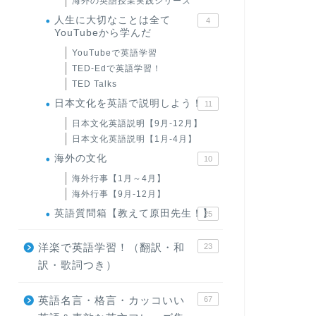
海外の英語授業実践シリーズ
人生に大切なことは全て
4
YouTubeから学んだ
YouTubeで英語学習
TED-Edで英語学習！
TED Talks
日本文化を英語で説明しよう！
11
日本文化英語説明【9月-12月】
日本文化英語説明【1月-4月】
海外の文化
10
海外行事【1月～4月】
海外行事【9月-12月】
英語質問箱【教えて原田先生！】
25
洋楽で英語学習！（翻訳・和
23
訳・歌詞つき）
英語名言・格言・カッコいい
67