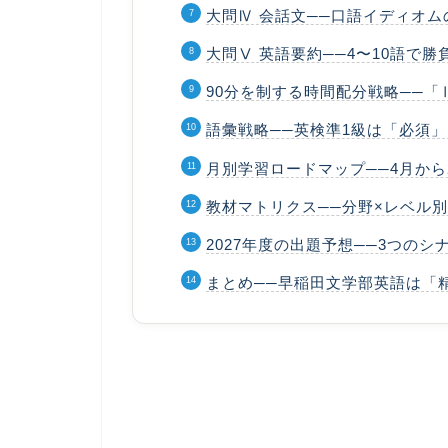
大問Ⅳ 会話文──口語イディオ
大問Ⅴ 英語要約──4〜10語で
90分を制する時間配分戦略──
語彙戦略──英検準1級は「必須
月別学習ロードマップ──4月か
教材マトリクス──分野×レベル別
2027年度の出題予想──3つのシ
まとめ──早稲田文学部英語は「