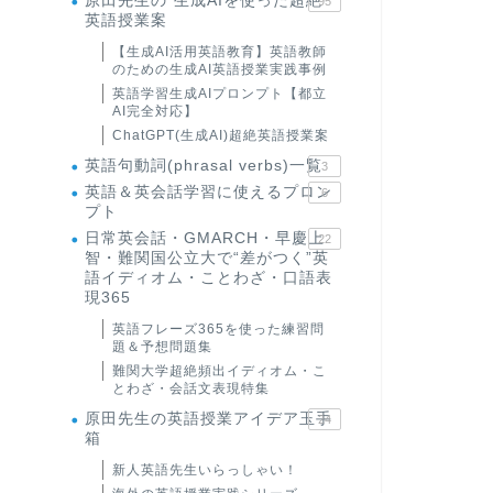
原田先生の"生成AIを使った超絶
95
英語授業案
【生成AI活用英語教育】英語教師
のための生成AI英語授業実践事例
英語学習生成AIプロンプト【都立
AI完全対応】
ChatGPT(生成AI)超絶英語授業案
英語句動詞(phrasal verbs)一覧
3
英語＆英会話学習に使えるプロン
6
プト
日常英会話・GMARCH・早慶上
22
智・難関国公立大で“差がつく”英
語イディオム・ことわざ・口語表
現365
英語フレーズ365を使った練習問
題＆予想問題集
難関大学超絶頻出イディオム・こ
とわざ・会話文表現特集
原田先生の英語授業アイデア玉手
24
箱
新人英語先生いらっしゃい！