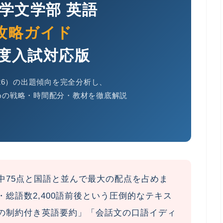
学文学部 英語
攻略ガイド
年度入試対応版
2026）の出題傾向を完全分析し、
ための戦略・時間配分・教材を徹底解説
中
75点
と国語と並んで最大の配点を占めま
・総語数2,400語前後という圧倒的なテキス
語の制約付き英語要約」「会話文の口語イディ