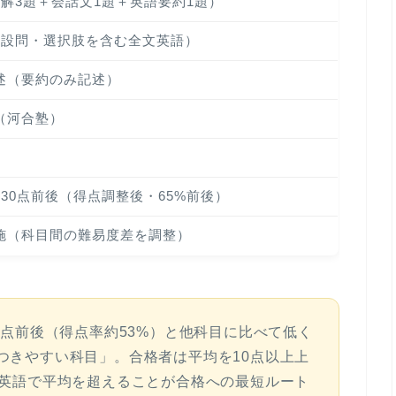
読解3題＋会話文1題＋英語要約1題）
語（設問・選択肢を含む全文英語）
述（要約のみ記述）
.0（河合塾）
約130点前後（得点調整後・65%前後）
施（科目間の難易度差を調整）
0点前後（得点率約53%）
と他科目に比べて低く
つきやすい科目」。合格者は平均を10点以上上
英語で平均を超えることが合格への最短ルート