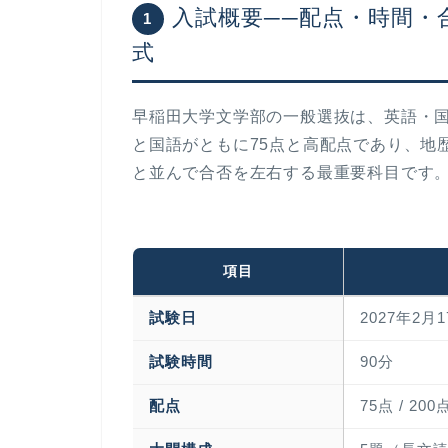
入試概要──配点・時間・
1
式
早稲田大学文学部の一般選抜は、英語・国
と国語がともに75点と高配点であり、地歴
と並んで合否を左右する最重要科目です
項目
試験日
2027年2月
試験時間
90分
配点
75点 / 2