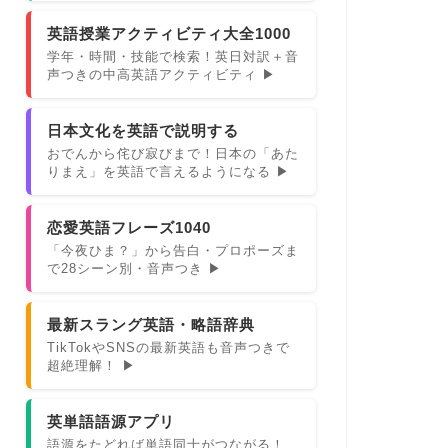
英語授業アクティビティ大全1000
学年・時間・技能で検索！英日対訳＋音
声つきの中高英語アクティビティ ▶
日本文化を英語で説明する
おでんから侘び寂びまで！日本の「あた
りまえ」を英語で言えるようになる ▶
恋愛英語フレーズ1040
「今夜ひま？」から告白・プロポーズま
で28シーン別・音声つき ▶
最新スラング英語・略語辞典
TikTokやSNSの最新英語も音声つきで
超絶理解！ ▶
英単語語源アプリ
語源をたどれば単語同士がつながる！