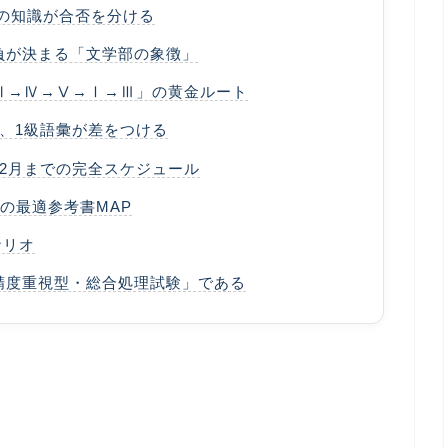
ムの知識が合否を分ける
勝負が決まる「文学部の象徴」
「Ⅱ→Ⅳ→Ⅴ→Ⅰ→Ⅲ」の黄金ルート
」、1級語彙が差をつける
ら2月までの完全スケジュール
の最適参考書MAP
ナリオ
精度重視型・総合処理試験」である