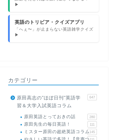
▶
英語のトリビア・クイズアプリ
「へぇ〜」が止まらない英語雑学クイズ
▶
カテゴリー
原田高志の"ほぼ日刊"英語学
647
習＆大学入試英語コラム
原田英語とっておきの話
280
原田先生の毎日英語！
111
ミスター原田の超絶英語コラム
145
やさしい英語で多読！【音声つ
111