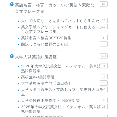
67
英語名言・格言・カッコいい英語＆素敵な
英文フレーズ集
人生で大切なことはすべてネットから学んだ
23
英文手紙＆グリーティングカードに使えるステ
19
キな英文フレーズ集
英語名言＆格言BEST20特集
6
翻訳しづらい世界のことば
18
661
大学入試英語対策講座
2026年大学入試英文法・イディオム・英単語・
11
熟語問題集
高校生×AI英語学習
16
大学受験英語専門【原田塾】
13
大学入学共通テスト英語お役立ち知恵袋＆コラ
45
ム
大学受験自由英作文・小論文対策
8
2025年大学入試英文法・イディオム・英単語・
18
熟語問題集