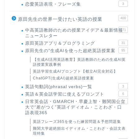
恋愛英語表現・フレーズ集
3
400
原田先生の世界一受けたい英語の授業
中高英語教師のための授業アイデア＆最新情報
171
ニュースレター
原田英語アプリ＆プログラミング
31
原田先生の"生成AIを使った超絶英語授業案
95
【生成AI活用英語教育】英語教師のための生成AI英
語授業実践事例
英語学習生成AIプロンプト【都立AI完全対応】
ChatGPT(生成AI)超絶英語授業案
英語句動詞(phrasal verbs)一覧
3
英語＆英会話学習に使えるプロンプト
6
日常英会話・GMARCH・早慶上智・難関国公立
22
大で“差がつく”英語イディオム・ことわざ・口
語表現365
英語フレーズ365を使った練習問題＆予想問題集
難関大学超絶頻出イディオム・ことわざ・会話文表
現特集