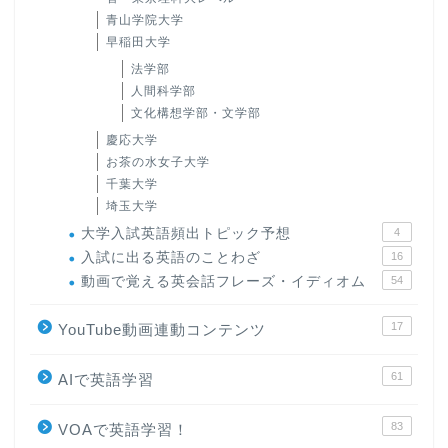
青山学院大学
早稲田大学
法学部
人間科学部
文化構想学部・文学部
慶応大学
お茶の水女子大学
千葉大学
埼玉大学
大学入試英語頻出トピック予想
4
入試に出る英語のことわざ
16
動画で覚える英会話フレーズ・イディオム
54
17
YouTube動画連動コンテンツ
61
AIで英語学習
83
VOAで英語学習！