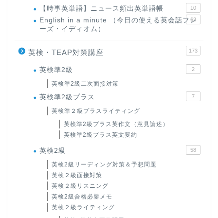
【時事英単語】ニュース頻出英単語帳
10
English in a minute （今日の使える英会話フレ
63
ーズ・イディオム）
173
英検・TEAP対策講座
英検準2級
2
英検準2級二次面接対策
英検準2級プラス
7
英検準２級プラスライティング
英検準2級プラス英作文（意見論述）
英検準2級プラス英文要約
英検2級
58
英検2級リーディング対策＆予想問題
英検２級面接対策
英検２級リスニング
英検2級合格必勝メモ
英検２級ライティング