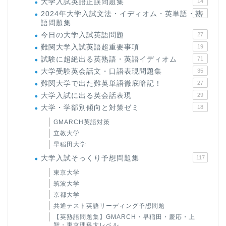
大学入試英語正誤問題集
14
2024年大学入試文法・イディオム・英単語・熟
15
語問題集
今日の大学入試英語問題
27
難関大学入試英語超重要事項
19
試験に超絶出る英熟語・英語イディオム
71
大学受験英会話文・口語表現問題集
35
難関大学で出た難英単語徹底暗記！
27
大学入試に出る英会話表現
29
大学・学部別傾向と対策ゼミ
18
GMARCH英語対策
立教大学
早稲田大学
大学入試そっくり予想問題集
117
東京大学
筑波大学
京都大学
共通テスト英語リーディング予想問題
【英熟語問題集】GMARCH・早稲田・慶応・上
智・東京理科大レベル