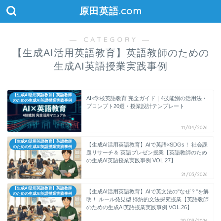
原田英語.com
― CATEGORY ―
【生成AI活用英語教育】英語教師のための
生成AI英語授業実践事例
【生成AI活用英語教育】英語教師
AI×学校英語教育 完全ガイド｜4技能別の活用法・
のための生成AI英語授業実践事例
プロンプト20選・授業設計テンプレート
11/04/2026
【生成AI活用英語教育】英語教師
【生成AI活用英語教育】AIで英語×SDGs！ 社会課
のための生成AI英語授業実践事例
題リサーチ＆ 英語プレゼン授業【英語教師のため
の生成AI英語授業実践事例 VOL.27】
21/03/2026
【生成AI活用英語教育】英語教師
【生成AI活用英語教育】AIで英文法の"なぜ？"を解
のための生成AI英語授業実践事例
明！ ルール発見型 帰納的文法探究授業【英語教師
のための生成AI英語授業実践事例 VOL.26】
20/03/2026