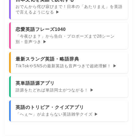
おでんから侘び寂びまで！日本の「あたりまえ」を英語
で言えるようになる ▶
恋愛英語フレーズ1040
「今夜ひま？」から告白・プロポーズまで28シーン
別・音声つき ▶
最新スラング英語・略語辞典
TikTokやSNSの最新英語も音声つきで超絶理解！ ▶
英単語語源アプリ
語源をたどれば単語同士がつながる！ ▶
英語のトリビア・クイズアプリ
「へぇ〜」が止まらない英語雑学クイズ ▶