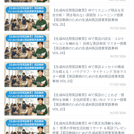
【生成AI活用英語教育】英語教師
【生成AI活用英語教育】AIでリスニング弱点を完
のための生成AI英語授業実践事例
全分析！ 聞き取れない原因別 トレーニング授業
【英語教師のための生成AI英語授業実践事例
VOL.25】
19/03/2026
【生成AI活用英語教育】英語教師
【生成AI活用英語教育】AIで英語の語法・コロケ
のための生成AI英語授業実践事例
ーションを極める！ 自然な英語表現 マスター授業
【英語教師のための生成AI英語授業実践事例
VOL.24】
18/03/2026
【生成AI活用英語教育】英語教師
【生成AI活用英語教育】AIで英語エッセイの構成
のための生成AI英語授業実践事例
力を鍛える！ パラグラフ・ライティング 完全マス
ター授業【英語教師のための生成AI英語授業実践
事例 VOL.23】
17/03/2026
【生成AI活用英語教育】英語教師
【生成AI活用英語教育】AIで英語のことわざ・慣
のための生成AI英語授業実践事例
用句を攻略！ 文化的背景と使い分け マスター授業
【英語教師のための生成AI英語授業実践事例
VOL.22】
16/03/2026
【生成AI活用英語教育】英語教師
【生成AI活用英語教育】AIで異文化理解を深め
のための生成AI英語授業実践事例
る！ 世界の学校生活比較リサーチ ＆英語プレゼン
授業【英語教師のための生成AI英語授業実践事例