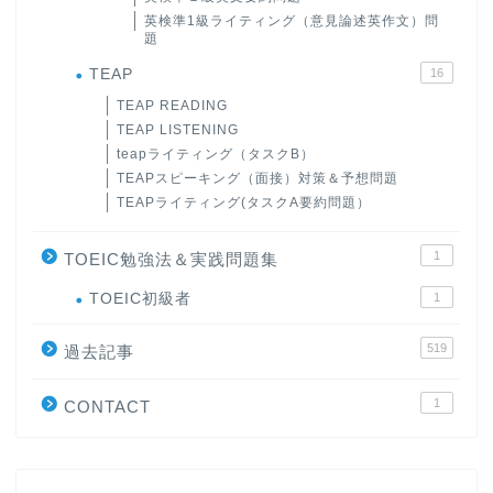
英検準1級ライティング（意見論述英作文）問
題
TEAP
16
TEAP READING
TEAP LISTENING
teapライティング（タスクB）
TEAPスピーキング（面接）対策＆予想問題
TEAPライティング(タスクA要約問題）
1
TOEIC勉強法＆実践問題集
ホーム
TOEIC初級者
1
519
原田高志の”ほぼ日刊”英語
過去記事
学習＆大学入試英語コラム
1
CONTACT
“シン”・英会話スピード表
現