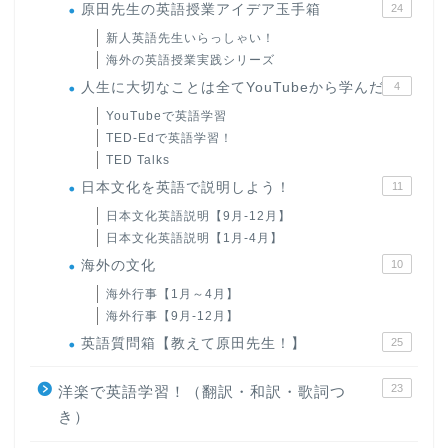
原田先生の英語授業アイデア玉手箱
24
新人英語先生いらっしゃい！
海外の英語授業実践シリーズ
人生に大切なことは全てYouTubeから学んだ
4
YouTubeで英語学習
TED-Edで英語学習！
TED Talks
日本文化を英語で説明しよう！
11
日本文化英語説明【9月-12月】
日本文化英語説明【1月-4月】
海外の文化
10
海外行事【1月～4月】
海外行事【9月-12月】
英語質問箱【教えて原田先生！】
25
23
洋楽で英語学習！（翻訳・和訳・歌詞つ
き）