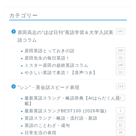
カテゴリー
647
原田高志の"ほぼ日刊"英語学習＆大学入試英
語コラム
原田英語とっておきの話
280
原田先生の毎日英語！
111
ミスター原田の超絶英語コラム
145
やさしい英語で多読！【音声つき】
111
214
"シン"・英会話スピード表現
最新英語スラング・略語辞典【AIはらだくん搭
1
載】
最新英語スラングBEST100 (2026年版)
1
英語スラング・略語・流行語・新語
119
英語のことわざ・成句
62
日常生活の表現
28