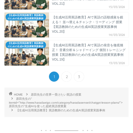
VOL.21】
15/03/2026
【生成AI活用英語教育】英語教師
【生成AI活用英語教育】AIで英語の語順感覚を鍛
のための生成AI英語授業実践事例
える！ 並べ替え＆チャンク・リーディング 授業
【英語教師のための生成AI英語授業実践事例
VOL.20】
14/03/2026
【生成AI活用英語教育】英語教師
【生成AI活用英語教育】AIで英語の発音を徹底矯
のための生成AI英語授業実践事例
正！ 音素分析＆シャドーイング 個別トレーニング
授業【英語教師のための生成AI英語授業実践事例
VOL.19】
13/03/2026
1
2
3
HOME
原田先生の世界一受けたい英語の授業
原田先生の"
itemid="http://www.haradaeigo.com/category/haradasensei/chatgpt-lesson-plans/">
原田先生の"生成AIを使った超絶英語授業案
【生成AI活用英語教育】英語教師のための生成AI英語授業実践事例