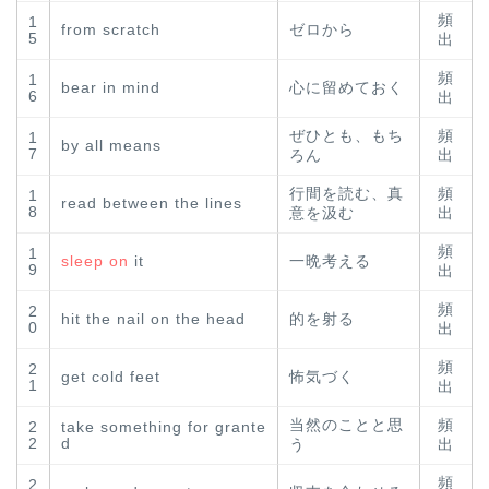
頻
1
from scratch
ゼロから
5
出
頻
1
bear in mind
心に留めておく
6
出
ぜひとも、もち
頻
1
by all means
7
ろん
出
行間を読む、真
頻
1
read between the lines
8
意を汲む
出
頻
1
sleep on
it
一晩考える
9
出
頻
2
hit the nail on the head
的を射る
0
出
頻
2
get cold feet
怖気づく
1
出
当然のことと思
頻
2
take something for grante
2
d
う
出
頻
2