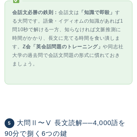
会話文必勝の鉄則：
会話文は
「知識で即殺」
す
る大問です。語彙・イディオムの知識があれば1
問10秒で解ける一方、知らなければ文脈推測に
時間がかかり、長文に充てる時間を食い潰しま
す。
Z会「英会話問題のトレーニング」
や同志社
大学の過去問で会話文問題の形式に慣れておき
ましょう。
大問Ⅱ〜Ⅴ 長文読解──4,000語を
5
90分で捌く6つの鍵