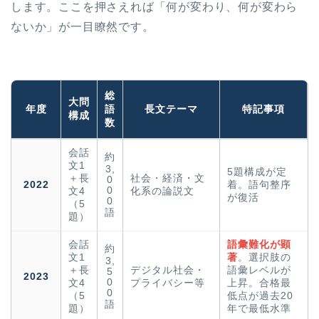
します。ここを押さえれば「何が変わり、何が変わら
ないか」が一目瞭然です。
総
大問
年度
語
長文テーマ
特記事項
構成
数
会話
約
文1
3,
5題構成が定
＋長
社会・経済・文
0
2022
着。語句整序
0
文4
化系の論説文
が復活
0
（5
語
題）
会話
語彙難化が顕
約
文1
著
。選択肢の
3,
＋長
デジタル社会・
語彙レベルが
5
2023
0
文4
プライバシー等
上昇。合格最
0
（5
低点が過去20
語
題）
年で最低水準