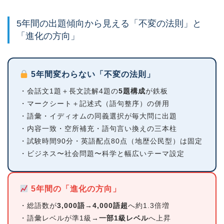
5年間の出題傾向から見える「不変の法則」と
「進化の方向」
5年間変わらない「不変の法則」
・会話文1題＋長文読解4題の
5題構成
が鉄板
・マークシート＋記述式（語句整序）の併用
・語彙・イディオムの同義選択が毎大問に出題
・内容一致・空所補充・語句言い換えの三本柱
・試験時間90分・英語配点80点（地歴公民型）は固定
・ビジネス〜社会問題〜科学と幅広いテーマ設定
5年間の「進化の方向」
・総語数が
3,000語→4,000語超
へ約1.3倍増
・語彙レベルが準1級→
一部1級レベル
へ上昇