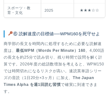
スポーツ・教
★★★☆☆
2025
育・文化
⑥ 読解速度の目標値──WPM160を死守せよ
商学部の長文を時間内に処理するために必要な読解速
度は、
最低WPM（Words Per Minute）160
。4,000語
の長文を約25分で読み切り、残り時間で設問を解く計
算です。2026年度の総語数増加を考えると、WPM150
では時間切れになるリスクが高い。速読英単語シリー
ズの音読（1日20分×3ヶ月）に加え、
The Japan
Times Alpha を週1回読む習慣
で確実に到達できま
す。