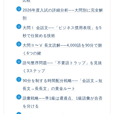
比較
2026年度入試の詳細分析──大問別に完全解
剖
大問Ⅰ 会話文──「ビジネス慣用表現」を5
秒で仕留める技術
大問Ⅱ〜Ⅴ 長文読解──4,000語を90分で捌
く6つの鍵
語句整序問題──「不要語トラップ」を見抜
く3ステップ
90分を制する時間配分戦略──「会話文→短
長文→長長文」の黄金ルート
語彙戦略──準1級は通過点、1級語彙が合否
を分ける