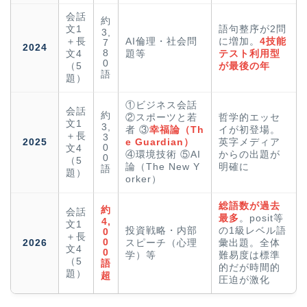
会話
約
文1
語句整序が2問
3,
＋長
AI倫理・社会問
に増加。
4技能
7
2024
8
文4
題等
テスト利用型
0
（5
が最後の年
語
題）
①ビジネス会話
会話
約
②スポーツと若
哲学的エッセ
文1
3,
者 ③
幸福論（Th
イが初登場。
＋長
3
2025
e Guardian）
英字メディア
0
文4
④環境技術 ⑤AI
からの出題が
0
（5
論（The New Y
明確に
語
題）
orker）
総語数が過去
約
会話
最多
。posit等
4,
文1
投資戦略・内部
の1級レベル語
0
＋長
0
2026
スピーチ（心理
彙出題。全体
文4
0
学）等
難易度は標準
（5
語
的だが時間的
題）
超
圧迫が激化