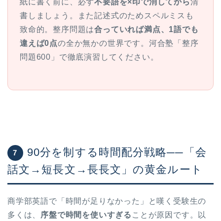
紙に書く前に、必ず
不要語を×印で消してから
清
書しましょう。また記述式のためスペルミスも
致命的。整序問題は
合っていれば満点、1語でも
違えば0点
の全か無かの世界です。河合塾「整序
問題600」で徹底演習してください。
ホーム
90分を制する時間配分戦略──「会
7
原田高志の”ほぼ日刊”英語
話文→短長文→長長文」の黄金ルート
学習＆大学入試英語コラム
“シン”・英会話スピード表
商学部英語で「時間が足りなかった」と嘆く受験生の
現
多くは、
序盤で時間を使いすぎる
ことが原因です。以