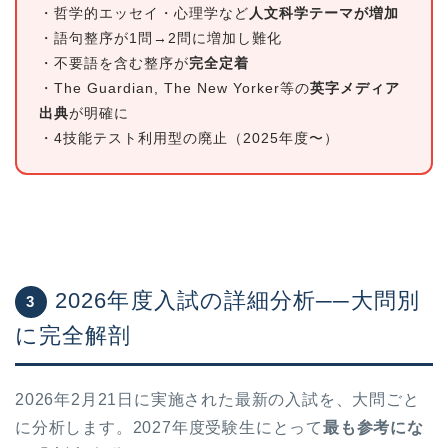
・哲学的エッセイ・心理学など
人文科学テーマが増加
・語句整序が1問→2問に増加し難化
・不要語を含む整序が
完全定着
・The Guardian, The New Yorker等の
英字メディア
出典
が明確に
・4技能テスト利用型の廃止（2025年度〜）
2026年度入試の詳細分析──大問別
3
に完全解剖
2026年2月21日に実施された最新の入試を、大問ごと
に分析します。2027年度受験生にとって
最も参考にな