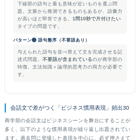
下線部の語句と最も意味が近いものを選ぶ問
題。文脈から推測できるものもあるが、語彙力
が高いほど即答できる。
1問10秒で片付けたい
タイプの問題です。
パターン❸ 語句整序（不要語あり）
与えられた語句を並べ替えて文を完成させる記
述式問題。
不要語が含まれている
のが商学部の
特徴。文法知識＋論理的思考力の両方が必要で
す。
会話文で差がつく「ビジネス慣用表現」頻出30
商学部の会話文はビジネスシーンを舞台にすることが
多く、以下のような慣用表現が繰り返し出題されてい
ます。過去問に登場した表現を中心に、必ず押さえて