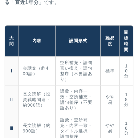
る「直近1年分」
です。
目
大
難易
標
内容
設問形式
問
度
時
間
空所補充・語句
1
会話文（約4
言い換え・語句
Ⅰ
標準
0
00語）
整序（不要語あ
分
り）
語彙・内容一
長文読解（投
1
致・空所補充・
やや
Ⅱ
資戦略関連・
8
語句整序（不要
易
分
約900語）
語あり）
語彙・空所補
1
長文読解（約
充・内容一致・
やや
Ⅲ
8
900語）
タイトル選択・
易
分
語句整序