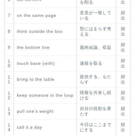
を削る
出
意見が一致して
頻
7
on the same page
いる
出
型にはまらず考
頻
8
think outside the box
える
出
頻
9
the bottom line
最終結論、収益
出
頻
1
touch base (with)
連絡を取る
0
出
提供する、もた
頻
1
bring to the table
1
らす
出
情報を共有し続
頻
1
keep someone in the loop
2
ける
出
自分の役割を果
頻
1
pull one’s weight
3
たす
出
今日はここまで
頻
1
call it a day
4
にする
出