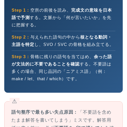
Step 1：
空所の前後を読み、
完成文の意味を日本
語で予測
する。文脈から「何が言いたいか」を先
に把握する。
Step 2：
与えられた語句の中から
核となる動詞・
主語を特定
し、SVO / SVC の骨格を組み立てる。
Step 3：
骨格に残りの語句を当てはめ、
余った語
が文法的に不要であることを確認
する。不要語は
多くの場合、同じ品詞の「ニアミス語」（例：
make / let、that / which）です。
⚠
語句整序で最も多い失点原因：
「不要語を含め
たまま解答を書いてしまう」ミスです。解答用