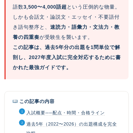
語数
3,500〜4,000語超
という圧倒的な物量。
しかも会話文・論説文・エッセイ・不要語付
き語句整序と、
速読力・語彙力・文法力・教
養の四重奏
が受験生を襲います。
この記事は、過去5年分の出題を1問単位で解
剖し、2027年度入試に完全対応するために書
かれた最強ガイドです。
この記事の内容
入試概要──配点・時間・合格ライン
過去5年（2022〜2026）の出題構成を完全