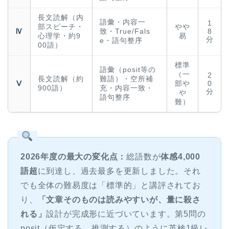
長文読解（内
語彙・内容一
1
部スピーチ・
やや
Ⅳ
致・True/Fals
8
心理学・約9
易
分
e・語句整序
00語）
標準
語彙（posit等の
（一
2
長文読解（約
難語）・空所補
Ⅴ
部や
0
900語）
充・内容一致・
分
や
語句整序
難）
2026年度の最大の変化点：
総語数が
体感4,000
語超
に到達し、過去最多を更新しました。それ
でも全体の難易度は「標準的」と講評されてお
り、
「文章そのものは読みやすいが、量に殺さ
れる」
設計が完成形に近づいています。第5問の
posit（仮定する、推測する）のように英検1級レ