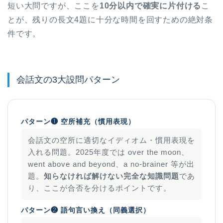
短い大問ですが、ここを
10分以内で確実に片付ける
こ
とが、残りの長文4題に十分な時間を回すための絶対条
件です。
会話文の3大設問パターン
パターン❶ 空所補充（慣用表現）
会話文の空所に適切なイディオム・慣用表現を
入れる問題。2025年度では over the moon、
went above and beyond、a no-brainer 等が出
題。
知らなければ解けない完全な知識問題
であ
り、ここが合否を分けるポイントです。
パターン❷ 語句言い換え（同義選択）