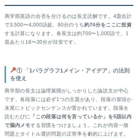
商学部英語の合否を分けるのは長文読解です。4題合計
で3,500〜4,000語超。90分のうち
約74分をここに投資
する計算になります。各長文は約700〜1,000語で、1
題あたり18〜20分が目安です。
① 「1パラグラフ1メイン・アイデア」の法則
を使え
商学部の長文は論理展開がしっかりした論説文が中心
です。各段落には必ず1つの主題があり、段落の冒頭か
末尾にトピックセンテンスが置かれています。段落を
読むたびに
「この段落は何を言っているか」を5語以内
で脳内メモ
する習慣をつけましょう。これが内容一致
問題とタイトル選択問題の正答率を劇的に上げます。