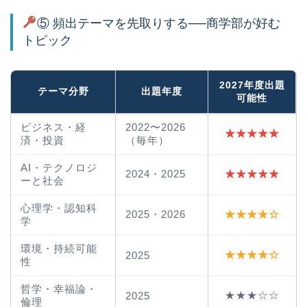
⑤ 頻出テーマを先取りする──商学部が好む
トピック
2027年度出題
テーマ分野
出題年度
可能性
ビジネス・経
2022〜2026
★★★★★
済・投資
（毎年）
AI・テクノロジ
2024・2025
★★★★★
ーと社会
心理学・認知科
2025・2026
★★★★☆
学
環境・持続可能
★★★★☆
2025
性
哲学・幸福論・
★★★☆☆
2025
倫理