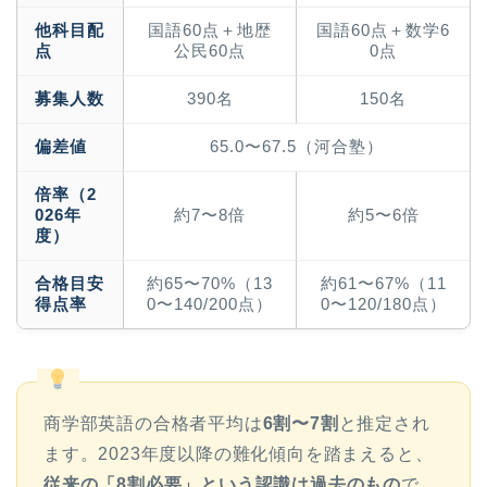
他科目配
国語60点＋地歴
国語60点＋数学6
点
公民60点
0点
募集人数
390名
150名
偏差値
65.0〜67.5（河合塾）
倍率（2
026年
約7〜8倍
約5〜6倍
度）
合格目安
約65〜70%（13
約61〜67%（11
得点率
0〜140/200点）
0〜120/180点）
商学部英語の合格者平均は
6割〜7割
と推定され
ます。2023年度以降の難化傾向を踏まえると、
従来の「8割必要」という認識は過去のもの
で