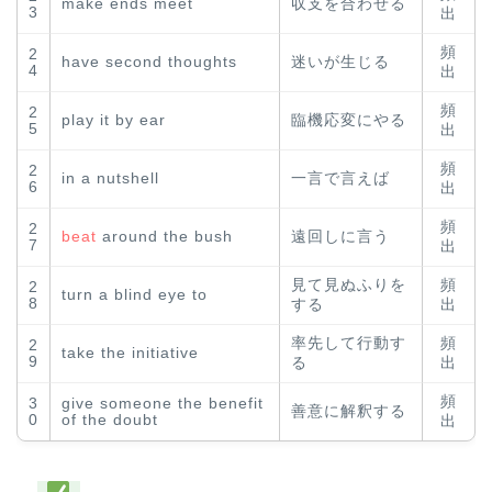
make ends meet
収支を合わせる
3
出
頻
2
have second thoughts
迷いが生じる
4
出
頻
2
play it by ear
臨機応変にやる
5
出
頻
2
in a nutshell
一言で言えば
6
出
頻
2
beat
around the bush
遠回しに言う
7
出
見て見ぬふりを
頻
2
turn a blind eye to
8
する
出
率先して行動す
頻
2
take the initiative
9
る
出
頻
3
give someone the benefit
善意に解釈する
0
of the doubt
出