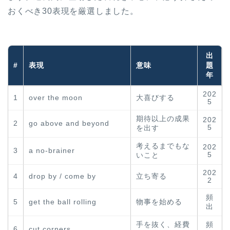
おくべき30表現を厳選しました。
出
#
表現
意味
題
年
202
1
over the moon
大喜びする
5
期待以上の成果
202
2
go above and beyond
5
を出す
考えるまでもな
202
3
a no-brainer
5
いこと
202
4
drop by / come by
立ち寄る
2
頻
5
get the ball rolling
物事を始める
出
手を抜く、経費
頻
6
cut corners