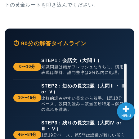
下の黄金ルートを叩き込んでください。
大学入試英語対策講座
英語名言・格言・カッコい
い英語＆素敵な英文フレー
ズ集
⏱ 90分の解答タイムライン
過去記事
STEP1：会話文（大問Ⅰ）
0〜10分
知識問題は頭がフレッシュなうちに。慣用
表現は即答、語句整序は2分以内に処理。
CONTACT
STEP2：短めの長文2題（大問Ⅱ・Ⅲ
or Ⅳ）
10〜46分
比較的読みやすい長文から着手。1題18分
ペース。設問先読み→該当箇所特定→解答
の流れを徹底。
MENU
STEP3：残りの長文2題（大問Ⅳ or
Ⅲ・Ⅴ）
46〜84分
1題19分ペース。第5問は語彙が難しい傾向