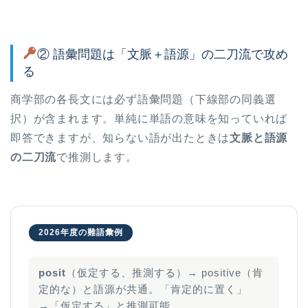
② 語彙問題は「文脈＋語源」の二刀流で攻め
る
商学部の各長文には必ず語彙問題（下線部の同義選
択）が含まれます。単純に単語の意味を知っていれば
即答できますが、知らない語が出たときは
文脈と語源
の二刀流
で推測します。
2026年度の難語彙例
posit
（仮定する、推測する）→ positive（肯
定的な）と語源が共通。「肯定的に置く」
→「仮定する」と推測可能。