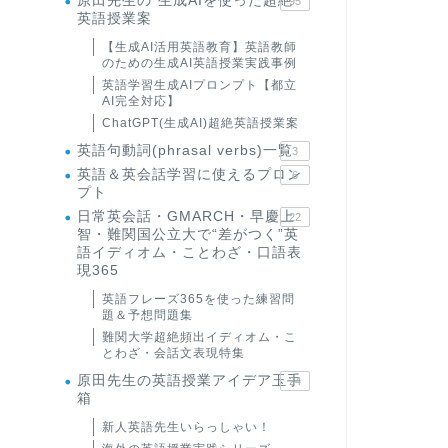
原田先生の"生成AIを使った超絶
95
英語授業案
【生成AI活用英語教育】英語教師
のための生成AI英語授業実践事例
英語学習生成AIプロンプト【都立
AI完全対応】
ChatGPT(生成AI)超絶英語授業案
英語句動詞(phrasal verbs)一覧
3
英語＆英会話学習に使えるプロン
6
プト
日常英会話・GMARCH・早慶上
22
智・難関国公立大で“差がつく”英
語イディオム・ことわざ・口語表
現365
英語フレーズ365を使った練習問
題＆予想問題集
難関大学超絶頻出イディオム・こ
とわざ・会話文表現特集
原田先生の英語授業アイデア玉手
24
箱
新人英語先生いらっしゃい！