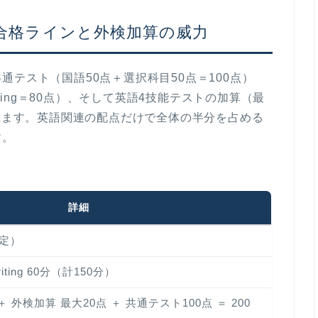
合格ラインと外検加算の威力
テスト（国語50点＋選択科目50点＝100点）
iting＝80点）、そして英語4技能テストの加算（最
れます。英語関連の配点だけで全体の半分を占める
す。
詳細
予定）
riting 60分（計150分）
＋ 外検加算 最大20点 ＋ 共通テスト100点 ＝ 200