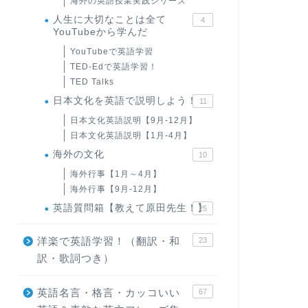
海外の英語授業実践シリーズ
人生に大切なことは全て
4
YouTubeから学んだ
YouTubeで英語学習
TED-Edで英語学習！
TED Talks
日本文化を英語で説明しよう！
11
日本文化英語説明【9月-12月】
日本文化英語説明【1月-4月】
海外の文化
10
海外行事【1月～4月】
海外行事【9月-12月】
英語質問箱【教えて原田先生！】
25
洋楽で英語学習！（翻訳・和
23
訳・歌詞つき）
英語名言・格言・カッコいい
67