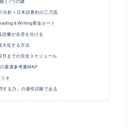
分で捌く7つの鍵
グラフ分析＋日本語要約の三刀流
ding＆Writing黄金ルート
1級語彙が合否を分ける
最大化する方法
ら2月までの完全スケジュール
の最適参考書MAP
ナリオ
学問する力」の適性試験である