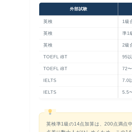
外部試験
英検
1級
英検
準1
英検
2級
TOEFL iBT
95
TOEFL iBT
72〜
IELTS
7.0
IELTS
5.5
英検準1級の14点加算は、200点満点