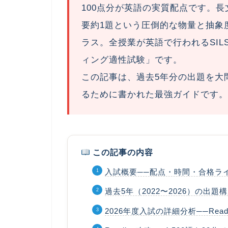
100点分
が英語の実質配点です。長文
要約1題という圧倒的な物量と抽象
ラス。全授業が英語で行われるSIL
ィング適性試験」
です。
この記事は、過去5年分の出題を大
るために書かれた最強ガイドです。
この記事の内容
入試概要──配点・時間・合格ラ
過去5年（2022〜2026）の出
2026年度入試の詳細分析──Readi