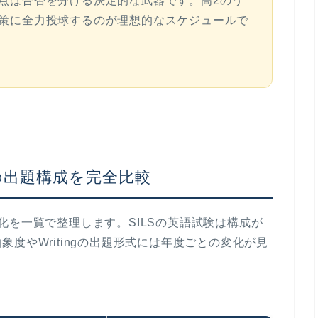
点は
合否を分ける決定的な武器
です。高2のう
対策に全力投球するのが理想的なスケジュールで
）の出題構成を完全比較
化を一覧で整理します。SILSの英語試験は構成が
度やWritingの出題形式には年度ごとの変化が見