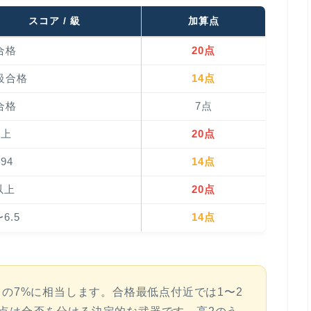
スコア / 級
加算点
合格
20点
級合格
14点
合格
7点
以上
20点
94
14点
以上
20点
〜6.5
14点
中の
7%
に相当します。合格最低点付近では1〜2