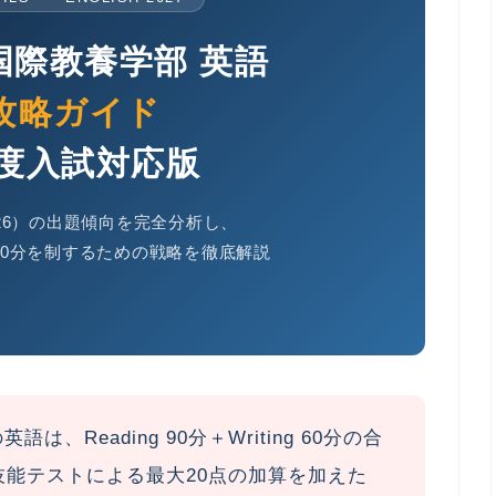
国際教養学部 英語
攻略ガイド
年度入試対応版
2026）の出題傾向を完全分析し、
ting 60分を制するための戦略を徹底解説
、Reading 90分＋Writing 60分の
合
技能テストによる最大20点の加算を加えた