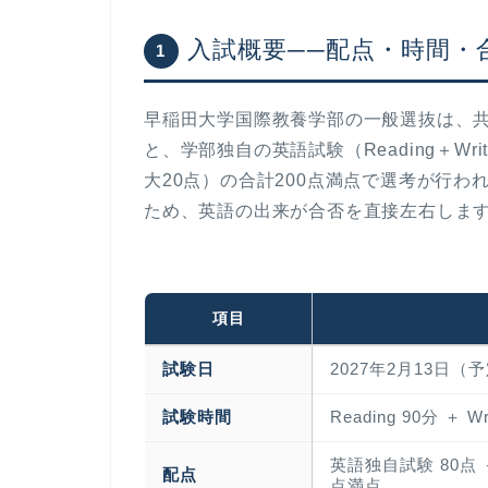
入試概要──配点・時間・
1
早稲田大学国際教養学部の一般選抜は、共通
と、学部独自の英語試験（Reading＋Wr
大20点）の合計
200点満点
で選考が行わ
ため、英語の出来が合否を直接左右しま
項目
試験日
2027年2月13日（
試験時間
Reading 90分 ＋ W
英語独自試験 80点 
配点
点満点