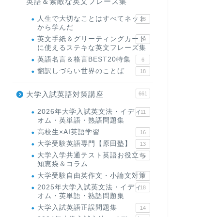
英語＆素敵な英文フレーズ集
人生で大切なことはすべてネット
23
から学んだ
英文手紙＆グリーティングカード
19
に使えるステキな英文フレーズ集
英語名言＆格言BEST20特集
6
翻訳しづらい世界のことば
18
大学入試英語対策講座
661
2026年大学入試英文法・イディ
11
オム・英単語・熟語問題集
高校生×AI英語学習
16
大学受験英語専門【原田塾】
13
大学入学共通テスト英語お役立ち
45
知恵袋＆コラム
大学受験自由英作文・小論文対策
8
2025年大学入試英文法・イディ
18
オム・英単語・熟語問題集
大学入試英語正誤問題集
14