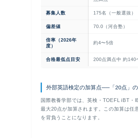
募集人数
175名（一般選抜）
偏差値
70.0（河合塾）
倍率（2026年
約4〜5倍
度）
合格最低点目安
200点満点中 約14
外部英語検定の加算点──「20点」
国際教養学部では、英検・TOEFL iBT・
最大20点が加算されます。この加算は任
を背負うことになります。