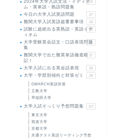
2024年大学入試文法・イディオ
15
ム・英単語・熟語問題集
今日の大学入試英語問題
27
難関大学入試英語超重要事項
19
試験に超絶出る英熟語・英語イデ
71
ィオム
大学受験英会話文・口語表現問題
35
集
難関大学で出た難英単語徹底暗
27
記！
大学入試に出る英会話表現
29
大学・学部別傾向と対策ゼミ
18
GMARCH英語対策
立教大学
早稲田大学
大学入試そっくり予想問題集
117
東京大学
筑波大学
京都大学
共通テスト英語リーディング予想