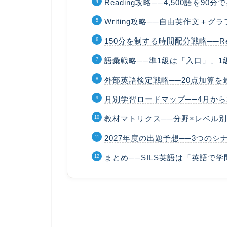
Reading攻略──4,500語を90
Writing攻略──自由英作文＋
150分を制する時間配分戦略──Rea
語彙戦略──準1級は「入口」、
外部英語検定戦略──20点加算を
月別学習ロードマップ──4月か
教材マトリクス──分野×レベル別
2027年度の出題予想──3つのシ
まとめ──SILS英語は「英語で