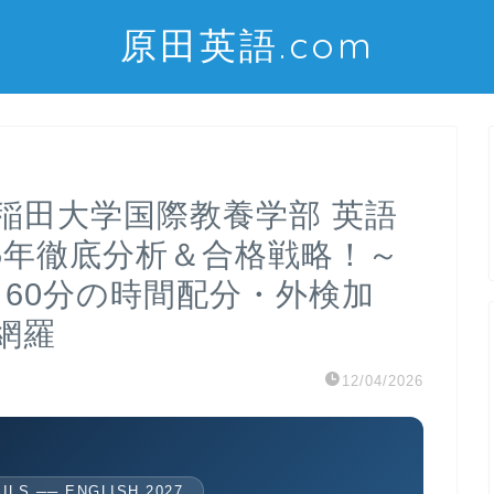
原田英語.com
早稲田大学国際教養学部 英語
5年徹底分析＆合格戦略！～
ting 60分の時間配分・外検加
網羅
12/04/2026
LS ── ENGLISH 2027