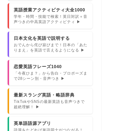
英語授業アクティビティ大全1000
学年・時間・技能で検索！英日対訳＋音
声つきの中高英語アクティビティ ▶
日本文化を英語で説明する
おでんから侘び寂びまで！日本の「あた
りまえ」を英語で言えるようになる ▶
恋愛英語フレーズ1040
「今夜ひま？」から告白・プロポーズま
で28シーン別・音声つき ▶
最新スラング英語・略語辞典
TikTokやSNSの最新英語も音声つきで
超絶理解！ ▶
英単語語源アプリ
語源をたどれば単語同士がつながる！