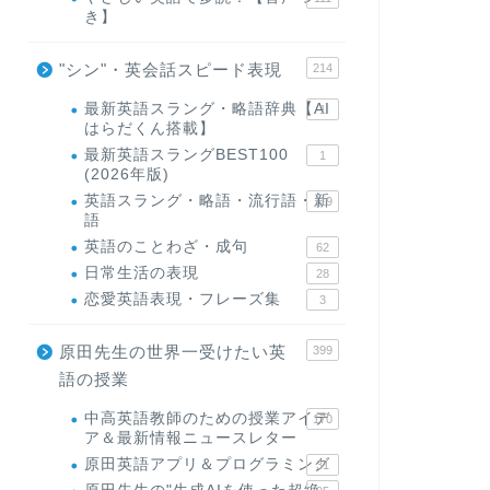
き】
"シン"・英会話スピード表現
214
最新英語スラング・略語辞典【AI
1
はらだくん搭載】
最新英語スラングBEST100
1
(2026年版)
英語スラング・略語・流行語・新
119
語
英語のことわざ・成句
62
日常生活の表現
28
恋愛英語表現・フレーズ集
3
原田先生の世界一受けたい英
399
語の授業
中高英語教師のための授業アイデ
170
ア＆最新情報ニュースレター
原田英語アプリ＆プログラミング
31