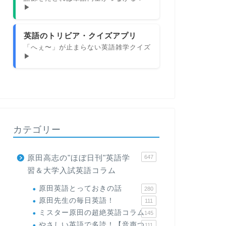
▶
英語のトリビア・クイズアプリ
「へぇ〜」が止まらない英語雑学クイズ
▶
カテゴリー
原田高志の"ほぼ日刊"英語学
647
習＆大学入試英語コラム
原田英語とっておきの話
280
原田先生の毎日英語！
111
ミスター原田の超絶英語コラム
145
やさしい英語で多読！【音声つ
111