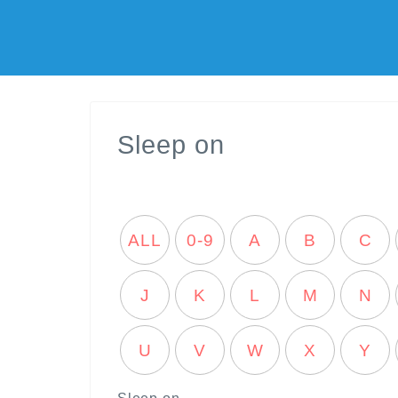
Sleep on
ALL
0-9
A
B
C
J
K
L
M
N
U
V
W
X
Y