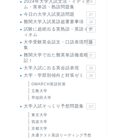
2024年大学入試文法・イディオ
15
ム・英単語・熟語問題集
今日の大学入試英語問題
27
難関大学入試英語超重要事項
19
試験に超絶出る英熟語・英語イデ
71
ィオム
大学受験英会話文・口語表現問題
35
集
難関大学で出た難英単語徹底暗
27
記！
大学入試に出る英会話表現
29
大学・学部別傾向と対策ゼミ
18
GMARCH英語対策
立教大学
早稲田大学
大学入試そっくり予想問題集
117
東京大学
筑波大学
京都大学
共通テスト英語リーディング予想