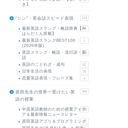
き】
"シン"・英会話スピード表現
214
最新英語スラング・略語辞典【AI
1
はらだくん搭載】
最新英語スラングBEST100
1
(2026年版)
英語スラング・略語・流行語・新
119
語
英語のことわざ・成句
62
日常生活の表現
28
恋愛英語表現・フレーズ集
3
原田先生の世界一受けたい英
398
語の授業
中高英語教師のための授業アイデ
169
ア＆最新情報ニュースレター
原田英語アプリ＆プログラミング
31