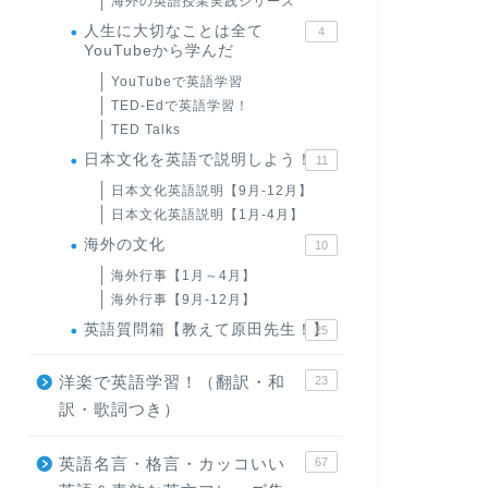
海外の英語授業実践シリーズ
人生に大切なことは全て
4
YouTubeから学んだ
YouTubeで英語学習
TED-Edで英語学習！
TED Talks
日本文化を英語で説明しよう！
11
日本文化英語説明【9月-12月】
日本文化英語説明【1月-4月】
海外の文化
10
海外行事【1月～4月】
海外行事【9月-12月】
英語質問箱【教えて原田先生！】
25
洋楽で英語学習！（翻訳・和
23
訳・歌詞つき）
英語名言・格言・カッコいい
67