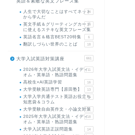
英語＆素敵な英文フレーズ集
人生で大切なことはすべてネット
23
から学んだ
英文手紙＆グリーティングカード
19
に使えるステキな英文フレーズ集
英語名言＆格言BEST20特集
6
翻訳しづらい世界のことば
18
大学入試英語対策講座
661
2026年大学入試英文法・イディ
11
オム・英単語・熟語問題集
高校生×AI英語学習
16
大学受験英語専門【原田塾】
13
大学入学共通テスト英語お役立ち
45
知恵袋＆コラム
大学受験自由英作文・小論文対策
8
2025年大学入試英文法・イディ
18
オム・英単語・熟語問題集
大学入試英語正誤問題集
14