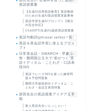
原田先生の"生成AIを使った超絶
95
英語授業案
【生成AI活用英語教育】英語教師
のための生成AI英語授業実践事例
英語学習生成AIプロンプト【都立
AI完全対応】
ChatGPT(生成AI)超絶英語授業案
英語句動詞(phrasal verbs)一覧
3
英語＆英会話学習に使えるプロン
6
プト
日常英会話・GMARCH・早慶上
22
智・難関国公立大で“差がつく”英
語イディオム・ことわざ・口語表
現365
英語フレーズ365を使った練習問
題＆予想問題集
難関大学超絶頻出イディオム・こ
とわざ・会話文表現特集
原田先生の英語授業アイデア玉手
24
箱
新人英語先生いらっしゃい！