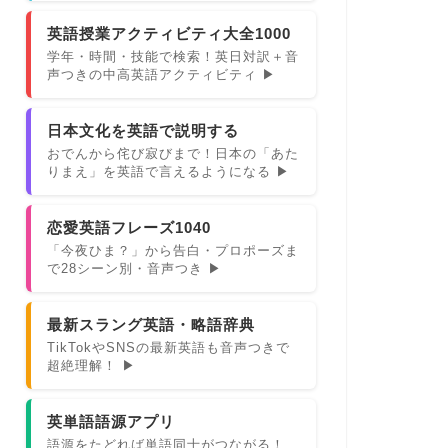
英語授業アクティビティ大全1000
学年・時間・技能で検索！英日対訳＋音
声つきの中高英語アクティビティ ▶
日本文化を英語で説明する
おでんから侘び寂びまで！日本の「あた
りまえ」を英語で言えるようになる ▶
恋愛英語フレーズ1040
「今夜ひま？」から告白・プロポーズま
で28シーン別・音声つき ▶
最新スラング英語・略語辞典
TikTokやSNSの最新英語も音声つきで
超絶理解！ ▶
英単語語源アプリ
語源をたどれば単語同士がつながる！