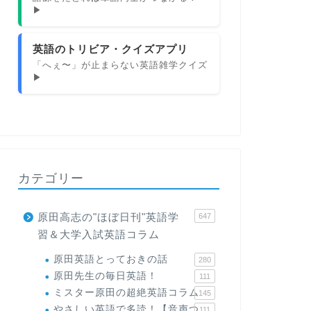
▶
英語のトリビア・クイズアプリ
「へぇ〜」が止まらない英語雑学クイズ
▶
カテゴリー
原田高志の"ほぼ日刊"英語学
647
習＆大学入試英語コラム
原田英語とっておきの話
280
原田先生の毎日英語！
111
ミスター原田の超絶英語コラム
145
やさしい英語で多読！【音声つ
111