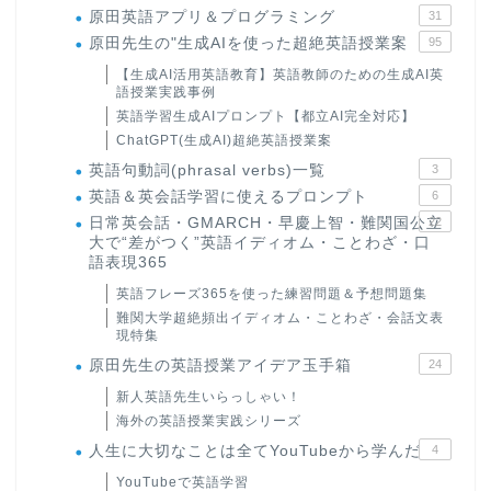
原田英語アプリ＆プログラミング
31
原田先生の"生成AIを使った超絶英語授業案
95
【生成AI活用英語教育】英語教師のための生成AI英
語授業実践事例
英語学習生成AIプロンプト【都立AI完全対応】
ChatGPT(生成AI)超絶英語授業案
英語句動詞(phrasal verbs)一覧
3
英語＆英会話学習に使えるプロンプト
6
日常英会話・GMARCH・早慶上智・難関国公立
22
大で“差がつく”英語イディオム・ことわざ・口
語表現365
英語フレーズ365を使った練習問題＆予想問題集
難関大学超絶頻出イディオム・ことわざ・会話文表
現特集
原田先生の英語授業アイデア玉手箱
24
新人英語先生いらっしゃい！
海外の英語授業実践シリーズ
人生に大切なことは全てYouTubeから学んだ
4
YouTubeで英語学習