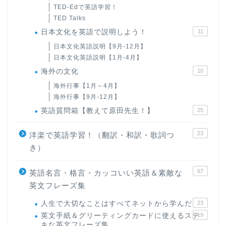
TED-Edで英語学習！
TED Talks
日本文化を英語で説明しよう！
11
日本文化英語説明【9月-12月】
日本文化英語説明【1月-4月】
海外の文化
10
海外行事【1月～4月】
海外行事【9月-12月】
英語質問箱【教えて原田先生！】
25
23
洋楽で英語学習！（翻訳・和訳・歌詞つ
き）
67
英語名言・格言・カッコいい英語＆素敵な
英文フレーズ集
人生で大切なことはすべてネットから学んだ
23
英文手紙＆グリーティングカードに使えるステ
19
キな英文フレーズ集