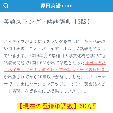
原田英語.com
英語スラング・略語辞典【β版】
ネイティブがよく使うスラングを中心に、英会話表現
や慣用表現、ことわざ、イディオム、英熟語を特集し
ていきます。2019年度の早稲田大学文化構想学部の会
話表現問題で7問中6問が出て話題となった
原田高志著
「ネイティブがよく使う順：英会話スピード表現520」
が出版されてから10年以上が経ちました。このコーナ
ーでは、更にバージョンアップし「シン・英会話スピ
ード表現」を皆さんにご提供していきます。
【現在の登録単語数】607語