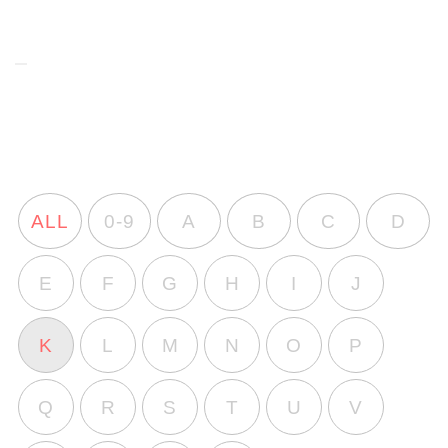
ALL
0-9
A
B
C
D
E
F
G
H
I
J
K
L
M
N
O
P
Q
R
S
T
U
V