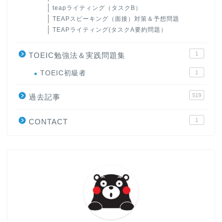
teapライティング（タスクB）
TEAPスピーキング（面接）対策＆予想問題
TEAPライティング(タスクA要約問題）
1
TOEIC勉強法＆実践問題集
ホーム
TOEIC初級者
1
519
原田高志の”ほぼ日刊”英語
過去記事
学習＆大学入試英語コラム
1
CONTACT
“シン”・英会話スピード表
現
大学入試英語対策講座
英語名言・格言・カッコい
い英語＆素敵な英文フレー
ズ集