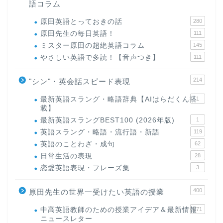
語コラム
原田英語とっておきの話
280
原田先生の毎日英語！
111
ミスター原田の超絶英語コラム
145
やさしい英語で多読！【音声つき】
111
214
"シン"・英会話スピード表現
最新英語スラング・略語辞典【AIはらだくん搭
1
載】
最新英語スラングBEST100 (2026年版)
1
英語スラング・略語・流行語・新語
119
英語のことわざ・成句
62
日常生活の表現
28
恋愛英語表現・フレーズ集
3
400
原田先生の世界一受けたい英語の授業
中高英語教師のための授業アイデア＆最新情報
171
ニュースレター