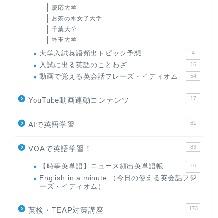
慶応大学
お茶の水女子大学
千葉大学
埼玉大学
大学入試英語頻出トピック予想
4
入試に出る英語のことわざ
16
動画で覚える英会話フレーズ・イディオム
54
17
YouTube動画連動コンテンツ
61
AIで英語学習
83
VOAで英語学習！
【時事英単語】ニュース頻出英単語帳
10
English in a minute （今日の使える英会話フレ
63
ーズ・イディオム）
173
英検・TEAP対策講座