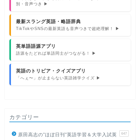
別・音声つき ▶
最新スラング英語・略語辞典
TikTokやSNSの最新英語も音声つきで超絶理解！ ▶
英単語語源アプリ
語源をたどれば単語同士がつながる！ ▶
英語のトリビア・クイズアプリ
「へぇ〜」が止まらない英語雑学クイズ ▶
カテゴリー
647
原田高志の"ほぼ日刊"英語学習＆大学入試英