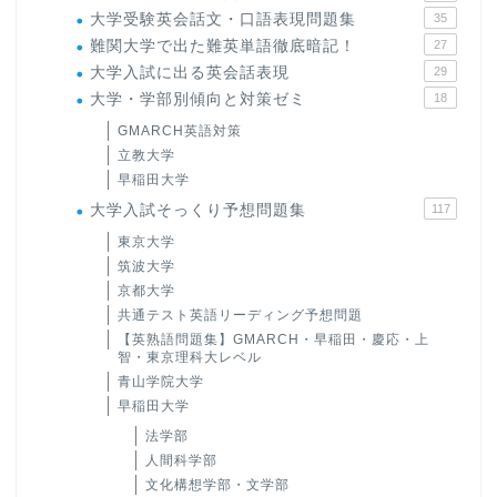
大学受験英会話文・口語表現問題集
35
難関大学で出た難英単語徹底暗記！
27
大学入試に出る英会話表現
29
大学・学部別傾向と対策ゼミ
18
GMARCH英語対策
立教大学
早稲田大学
大学入試そっくり予想問題集
117
東京大学
筑波大学
京都大学
共通テスト英語リーディング予想問題
【英熟語問題集】GMARCH・早稲田・慶応・上
智・東京理科大レベル
青山学院大学
早稲田大学
法学部
人間科学部
文化構想学部・文学部