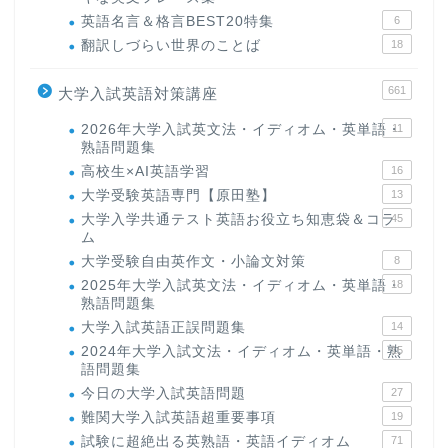
英語名言＆格言BEST20特集
6
翻訳しづらい世界のことば
18
661
大学入試英語対策講座
2026年大学入試英文法・イディオム・英単語・
11
熟語問題集
高校生×AI英語学習
16
大学受験英語専門【原田塾】
13
大学入学共通テスト英語お役立ち知恵袋＆コラ
45
ム
大学受験自由英作文・小論文対策
8
2025年大学入試英文法・イディオム・英単語・
18
熟語問題集
大学入試英語正誤問題集
14
2024年大学入試文法・イディオム・英単語・熟
15
語問題集
今日の大学入試英語問題
27
難関大学入試英語超重要事項
19
試験に超絶出る英熟語・英語イディオム
71