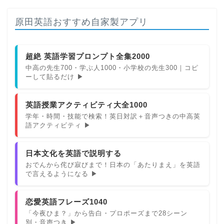
原田英語おすすめ自家製アプリ
超絶 英語学習プロンプト全集2000
中高の先生700・学ぶ人1000・小学校の先生300｜コピ
ーして貼るだけ ▶
英語授業アクティビティ大全1000
学年・時間・技能で検索！英日対訳＋音声つきの中高英
語アクティビティ ▶
日本文化を英語で説明する
おでんから侘び寂びまで！日本の「あたりまえ」を英語
で言えるようになる ▶
恋愛英語フレーズ1040
「今夜ひま？」から告白・プロポーズまで28シーン
別・音声つき ▶