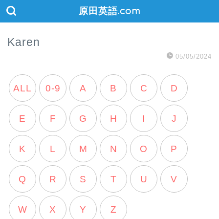
原田英語.com
Karen
05/05/2024
ALL
0-9
A
B
C
D
E
F
G
H
I
J
K
L
M
N
O
P
Q
R
S
T
U
V
W
X
Y
Z