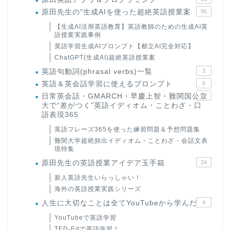
原田先生の"生成AIを使った超絶英語授業案
95
【生成AI活用英語教育】英語教師のための生成AI英
語授業実践事例
英語学習生成AIプロンプト【都立AI完全対応】
ChatGPT(生成AI)超絶英語授業案
英語句動詞(phrasal verbs)一覧
3
英語＆英会話学習に使えるプロンプト
6
日常英会話・GMARCH・早慶上智・難関国公立
22
大で“差がつく”英語イディオム・ことわざ・口
語表現365
英語フレーズ365を使った練習問題＆予想問題集
難関大学超絶頻出イディオム・ことわざ・会話文表
現特集
原田先生の英語授業アイデア玉手箱
24
新人英語先生いらっしゃい！
海外の英語授業実践シリーズ
人生に大切なことは全てYouTubeから学んだ
4
YouTubeで英語学習
TED-Edで英語学習！