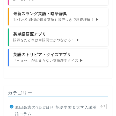
最新スラング英語・略語辞典
TikTokやSNSの最新英語も音声つきで超絶理解！ ▶
英単語語源アプリ
語源をたどれば単語同士がつながる！ ▶
英語のトリビア・クイズアプリ
「へぇ〜」が止まらない英語雑学クイズ ▶
カテゴリー
647
原田高志の"ほぼ日刊"英語学習＆大学入試英
語コラム