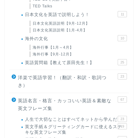
TED Talks
日本文化を英語で説明しよう！
11
日本文化英語説明【9月-12月】
日本文化英語説明【1月-4月】
海外の文化
10
海外行事【1月～4月】
海外行事【9月-12月】
英語質問箱【教えて原田先生！】
25
23
洋楽で英語学習！（翻訳・和訳・歌詞つ
き）
67
英語名言・格言・カッコいい英語＆素敵な
英文フレーズ集
人生で大切なことはすべてネットから学んだ
23
英文手紙＆グリーティングカードに使えるステ
19
キな英文フレーズ集