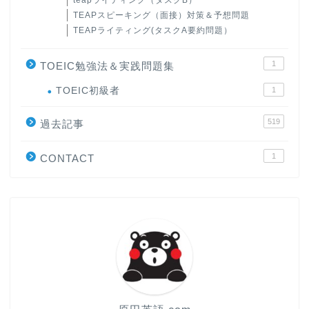
teapライティング（タスクB）
TEAPスピーキング（面接）対策＆予想問題
TEAPライティング(タスクA要約問題）
1
TOEIC勉強法＆実践問題集
ホーム
TOEIC初級者
1
519
過去記事
原田高志の”ほぼ日刊”英語
学習＆大学入試英語コラム
1
CONTACT
“シン”・英会話スピード表
現
大学入試英語対策講座
英語名言・格言・カッコい
い英語＆素敵な英文フレー
ズ集