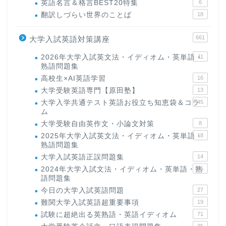
英語名言＆格言BEST20特集
6
翻訳しづらい世界のことば
18
661
大学入試英語対策講座
2026年大学入試英文法・イディオム・英単語・
11
熟語問題集
高校生×AI英語学習
16
大学受験英語専門【原田塾】
13
大学入学共通テスト英語お役立ち知恵袋＆コラ
45
ム
大学受験自由英作文・小論文対策
8
2025年大学入試英文法・イディオム・英単語・
18
熟語問題集
大学入試英語正誤問題集
14
2024年大学入試文法・イディオム・英単語・熟
15
語問題集
今日の大学入試英語問題
27
難関大学入試英語超重要事項
19
試験に超絶出る英熟語・英語イディオム
71