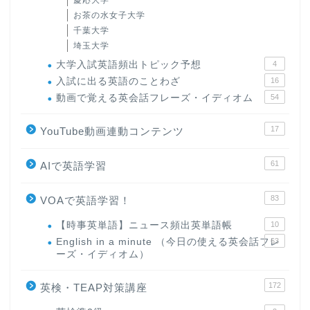
慶応大学
お茶の水女子大学
千葉大学
埼玉大学
大学入試英語頻出トピック予想
4
入試に出る英語のことわざ
16
動画で覚える英会話フレーズ・イディオム
54
17
YouTube動画連動コンテンツ
61
AIで英語学習
83
VOAで英語学習！
【時事英単語】ニュース頻出英単語帳
10
English in a minute （今日の使える英会話フレ
63
ーズ・イディオム）
172
英検・TEAP対策講座