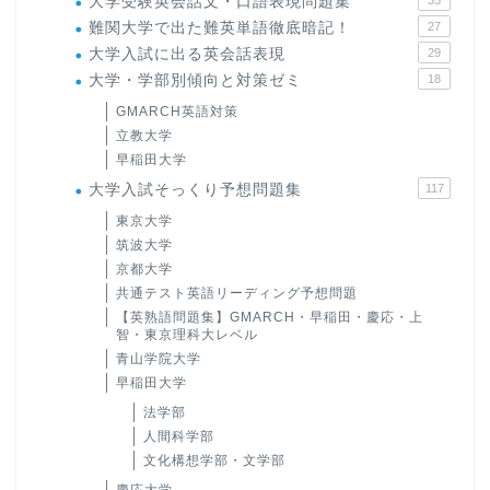
大学受験英会話文・口語表現問題集
35
難関大学で出た難英単語徹底暗記！
27
大学入試に出る英会話表現
29
大学・学部別傾向と対策ゼミ
18
GMARCH英語対策
立教大学
早稲田大学
大学入試そっくり予想問題集
117
東京大学
筑波大学
京都大学
共通テスト英語リーディング予想問題
【英熟語問題集】GMARCH・早稲田・慶応・上
智・東京理科大レベル
青山学院大学
早稲田大学
法学部
人間科学部
文化構想学部・文学部