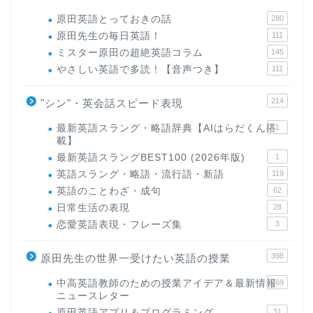
原田英語とっておきの話
280
原田先生の毎日英語！
111
ミスター原田の超絶英語コラム
145
やさしい英語で多読！【音声つき】
111
214
"シン"・英会話スピード表現
最新英語スラング・略語辞典【AIはらだくん搭
1
載】
最新英語スラングBEST100 (2026年版)
1
英語スラング・略語・流行語・新語
119
英語のことわざ・成句
62
日常生活の表現
28
恋愛英語表現・フレーズ集
3
398
原田先生の世界一受けたい英語の授業
中高英語教師のための授業アイデア＆最新情報
169
ニュースレター
原田英語アプリ＆プログラミング
31