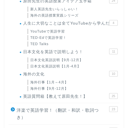
原田先生の英語授業アイデア玉手箱
24
新人英語先生いらっしゃい！
海外の英語授業実践シリーズ
人生に大切なことは全てYouTubeから学んだ
4
YouTubeで英語学習
TED-Edで英語学習！
TED Talks
日本文化を英語で説明しよう！
11
日本文化英語説明【9月-12月】
日本文化英語説明【1月-4月】
海外の文化
10
海外行事【1月～4月】
海外行事【9月-12月】
英語質問箱【教えて原田先生！】
25
23
洋楽で英語学習！（翻訳・和訳・歌詞つ
き）