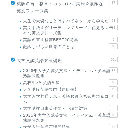
67
英語名言・格言・カッコいい英語＆素敵な
英文フレーズ集
人生で大切なことはすべてネットから学んだ
23
英文手紙＆グリーティングカードに使えるステ
19
キな英文フレーズ集
英語名言＆格言BEST20特集
6
翻訳しづらい世界のことば
18
661
大学入試英語対策講座
2026年大学入試英文法・イディオム・英単語・
11
熟語問題集
高校生×AI英語学習
16
大学受験英語専門【原田塾】
13
大学入学共通テスト英語お役立ち知恵袋＆コラ
45
ム
大学受験自由英作文・小論文対策
8
2025年大学入試英文法・イディオム・英単語・
18
熟語問題集
大学入試英語正誤問題集
14