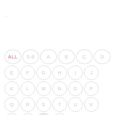
ALL
0-9
A
B
C
D
E
F
G
H
I
J
K
L
M
N
O
P
Q
R
S
T
U
V