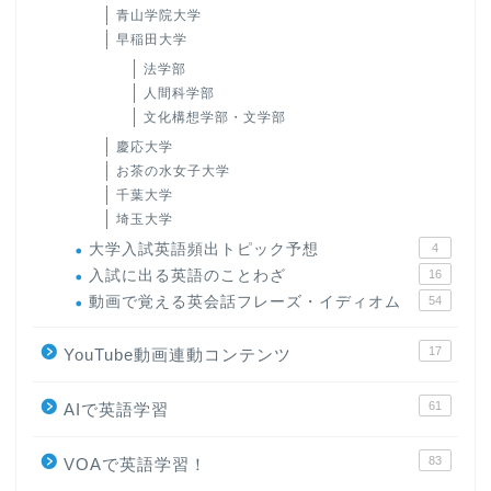
青山学院大学
早稲田大学
法学部
人間科学部
文化構想学部・文学部
慶応大学
お茶の水女子大学
千葉大学
埼玉大学
大学入試英語頻出トピック予想
4
入試に出る英語のことわざ
16
動画で覚える英会話フレーズ・イディオム
54
17
YouTube動画連動コンテンツ
61
AIで英語学習
83
VOAで英語学習！