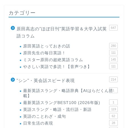
カテゴリー
647
原田高志の"ほぼ日刊"英語学習＆大学入試英
語コラム
原田英語とっておきの話
280
原田先生の毎日英語！
111
ミスター原田の超絶英語コラム
145
やさしい英語で多読！【音声つき】
111
214
"シン"・英会話スピード表現
最新英語スラング・略語辞典【AIはらだくん搭
1
載】
最新英語スラングBEST100 (2026年版)
1
英語スラング・略語・流行語・新語
119
英語のことわざ・成句
62
日常生活の表現
28