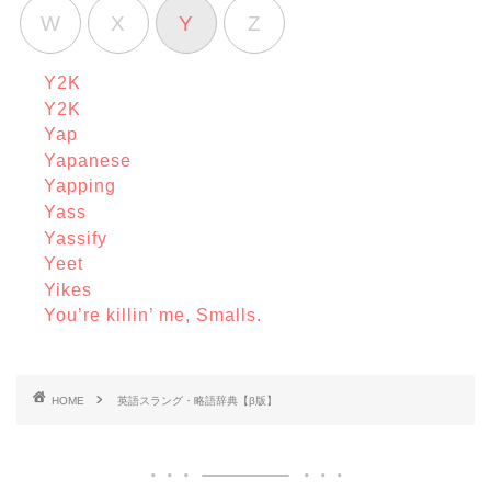
W
X
Y
Z
Y2K
Y2K
Yap
Yapanese
Yapping
Yass
Yassify
Yeet
Yikes
You’re killin’ me, Smalls.
HOME
英語スラング・略語辞典【β版】