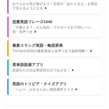
おでんから侘び寂びまで！日本の「あたりまえ」を英語
で言えるようになる ▶
恋愛英語フレーズ1040
「今夜ひま？」から告白・プロポーズまで28シーン
別・音声つき ▶
最新スラング英語・略語辞典
TikTokやSNSの最新英語も音声つきで超絶理解！ ▶
英単語語源アプリ
語源をたどれば単語同士がつながる！ ▶
英語のトリビア・クイズアプリ
「へぇ〜」が止まらない英語雑学クイズ ▶