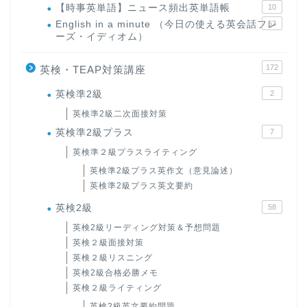
【時事英単語】ニュース頻出英単語帳
10
English in a minute （今日の使える英会話フレ
63
ーズ・イディオム）
172
英検・TEAP対策講座
英検準2級
2
英検準2級二次面接対策
英検準2級プラス
7
英検準２級プラスライティング
英検準2級プラス英作文（意見論述）
英検準2級プラス英文要約
英検2級
58
英検2級リーディング対策＆予想問題
英検２級面接対策
英検２級リスニング
英検2級合格必勝メモ
英検２級ライティング
英検2級英文要約問題