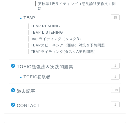
英検準1級ライティング（意見論述英作文）問
題
TEAP
15
TEAP READING
TEAP LISTENING
teapライティング（タスクB）
TEAPスピーキング（面接）対策＆予想問題
TEAPライティング(タスクA要約問題）
1
TOEIC勉強法＆実践問題集
ホーム
TOEIC初級者
1
519
原田高志の”ほぼ日刊”英語
過去記事
学習＆大学入試英語コラム
1
CONTACT
“シン”・英会話スピード表
現