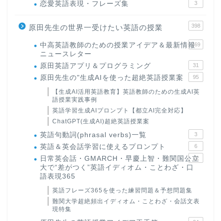
恋愛英語表現・フレーズ集
3
398
原田先生の世界一受けたい英語の授業
中高英語教師のための授業アイデア＆最新情報
169
ニュースレター
原田英語アプリ＆プログラミング
31
原田先生の"生成AIを使った超絶英語授業案
95
【生成AI活用英語教育】英語教師のための生成AI英
語授業実践事例
英語学習生成AIプロンプト【都立AI完全対応】
ChatGPT(生成AI)超絶英語授業案
英語句動詞(phrasal verbs)一覧
3
英語＆英会話学習に使えるプロンプト
6
日常英会話・GMARCH・早慶上智・難関国公立
22
大で“差がつく”英語イディオム・ことわざ・口
語表現365
英語フレーズ365を使った練習問題＆予想問題集
難関大学超絶頻出イディオム・ことわざ・会話文表
現特集