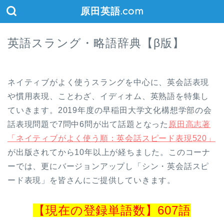
原田英語.com
英語スラング・略語辞典【β版】
ネイティブがよく使うスラングを中心に、英会話表現
や慣用表現、ことわざ、イディオム、英熟語を特集し
ていきます。2019年度の早稲田大学文化構想学部の会
話表現問題で7問中6問が出て話題となった
原田高志著
「ネイティブがよく使う順：英会話スピード表現520」
が出版されてから10年以上が経ちました。このコーナ
ーでは、更にバージョンアップし「シン・英会話スピ
ード表現」を皆さんにご提供していきます。
【現在の登録単語数】607語