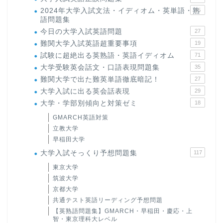
2024年大学入試文法・イディオム・英単語・熟
15
語問題集
今日の大学入試英語問題
27
難関大学入試英語超重要事項
19
試験に超絶出る英熟語・英語イディオム
71
大学受験英会話文・口語表現問題集
35
難関大学で出た難英単語徹底暗記！
27
大学入試に出る英会話表現
29
大学・学部別傾向と対策ゼミ
18
GMARCH英語対策
立教大学
早稲田大学
大学入試そっくり予想問題集
117
東京大学
筑波大学
京都大学
共通テスト英語リーディング予想問題
【英熟語問題集】GMARCH・早稲田・慶応・上
智・東京理科大レベル