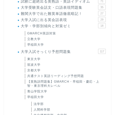
試験に超絶出る英熟語・英語イディオム
71
大学受験英会話文・口語表現問題集
35
難関大学で出た難英単語徹底暗記！
27
大学入試に出る英会話表現
29
大学・学部別傾向と対策ゼミ
18
GMARCH英語対策
立教大学
早稲田大学
大学入試そっくり予想問題集
117
東京大学
筑波大学
京都大学
共通テスト英語リーディング予想問題
【英熟語問題集】GMARCH・早稲田・慶応・上
智・東京理科大レベル
青山学院大学
早稲田大学
法学部
人間科学部