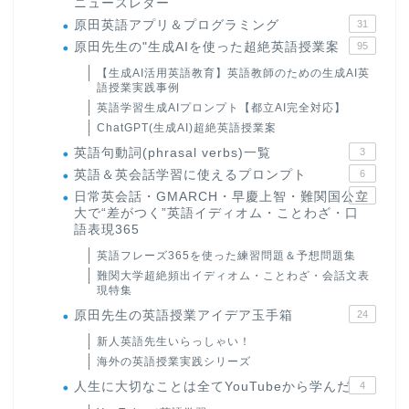
ニュースレター
原田英語アプリ＆プログラミング
31
原田先生の"生成AIを使った超絶英語授業案
95
【生成AI活用英語教育】英語教師のための生成AI英
語授業実践事例
英語学習生成AIプロンプト【都立AI完全対応】
ChatGPT(生成AI)超絶英語授業案
英語句動詞(phrasal verbs)一覧
3
英語＆英会話学習に使えるプロンプト
6
日常英会話・GMARCH・早慶上智・難関国公立
22
大で“差がつく”英語イディオム・ことわざ・口
語表現365
英語フレーズ365を使った練習問題＆予想問題集
難関大学超絶頻出イディオム・ことわざ・会話文表
現特集
原田先生の英語授業アイデア玉手箱
24
新人英語先生いらっしゃい！
海外の英語授業実践シリーズ
人生に大切なことは全てYouTubeから学んだ
4