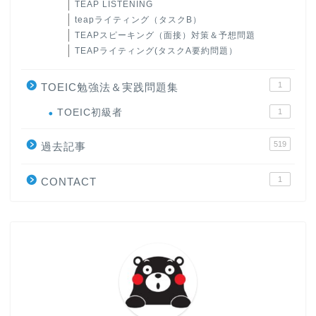
TEAP LISTENING
teapライティング（タスクB）
TEAPスピーキング（面接）対策＆予想問題
TEAPライティング(タスクA要約問題）
1
TOEIC勉強法＆実践問題集
ホーム
TOEIC初級者
1
519
過去記事
原田高志の”ほぼ日刊”英語
学習＆大学入試英語コラム
1
CONTACT
“シン”・英会話スピード表
現
大学入試英語対策講座
英語名言・格言・カッコい
い英語＆素敵な英文フレー