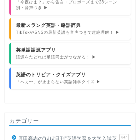
「今夜ひま？」から告白・プロポーズまで28シーン
別・音声つき ▶
最新スラング英語・略語辞典
TikTokやSNSの最新英語も音声つきで超絶理解！ ▶
英単語語源アプリ
語源をたどれば単語同士がつながる！ ▶
英語のトリビア・クイズアプリ
「へぇ〜」が止まらない英語雑学クイズ ▶
カテゴリー
647
原田高志の"ほぼ日刊"英語学習＆大学入試英