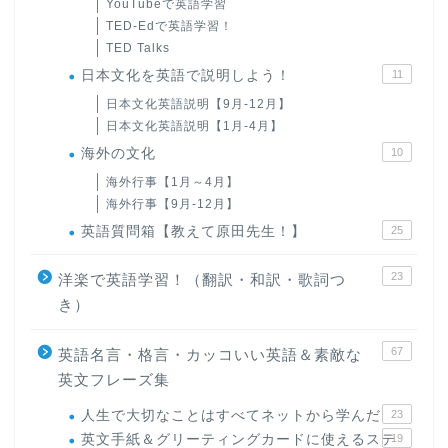
YouTubeで英語学習
TED-Edで英語学習！
TED Talks
日本文化を英語で説明しよう！
11
日本文化英語説明【9月-12月】
日本文化英語説明【1月-4月】
海外の文化
10
海外行事【1月～4月】
海外行事【9月-12月】
英語質問箱【教えて原田先生！】
25
23
洋楽で英語学習！（翻訳・和訳・歌詞つ
き）
67
英語名言・格言・カッコいい英語＆素敵な
英文フレーズ集
人生で大切なことはすべてネットから学んだ
23
英文手紙＆グリーティングカードに使えるステ
19