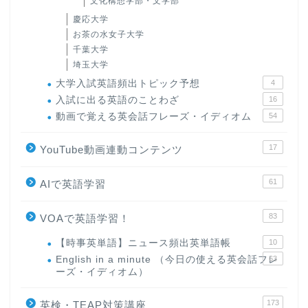
文化構想学部・文学部
慶応大学
お茶の水女子大学
千葉大学
埼玉大学
大学入試英語頻出トピック予想
4
入試に出る英語のことわざ
16
動画で覚える英会話フレーズ・イディオム
54
17
YouTube動画連動コンテンツ
61
AIで英語学習
83
VOAで英語学習！
【時事英単語】ニュース頻出英単語帳
10
English in a minute （今日の使える英会話フレ
63
ーズ・イディオム）
173
英検・TEAP対策講座