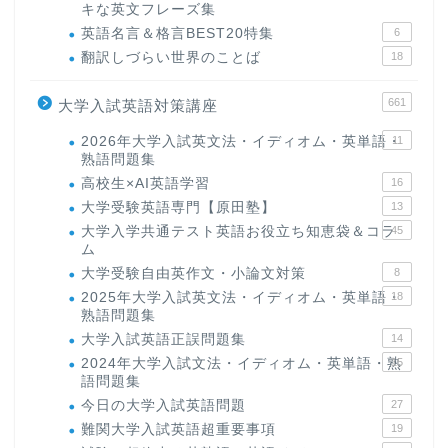
キな英文フレーズ集
英語名言＆格言BEST20特集
6
翻訳しづらい世界のことば
18
661
大学入試英語対策講座
2026年大学入試英文法・イディオム・英単語・
11
熟語問題集
高校生×AI英語学習
16
大学受験英語専門【原田塾】
13
大学入学共通テスト英語お役立ち知恵袋＆コラ
45
ム
大学受験自由英作文・小論文対策
8
2025年大学入試英文法・イディオム・英単語・
18
熟語問題集
大学入試英語正誤問題集
14
2024年大学入試文法・イディオム・英単語・熟
15
語問題集
今日の大学入試英語問題
27
難関大学入試英語超重要事項
19