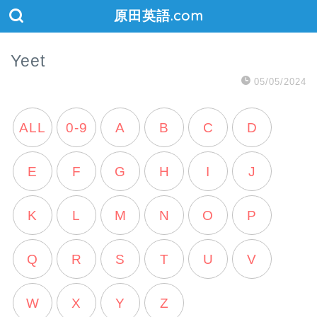
原田英語.com
Yeet
05/05/2024
ALL
0-9
A
B
C
D
E
F
G
H
I
J
K
L
M
N
O
P
Q
R
S
T
U
V
W
X
Y
Z