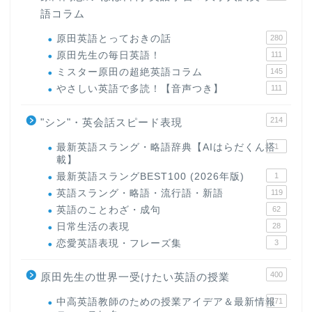
語コラム
原田英語とっておきの話
280
原田先生の毎日英語！
111
ミスター原田の超絶英語コラム
145
やさしい英語で多読！【音声つき】
111
214
"シン"・英会話スピード表現
最新英語スラング・略語辞典【AIはらだくん搭
1
載】
最新英語スラングBEST100 (2026年版)
1
英語スラング・略語・流行語・新語
119
英語のことわざ・成句
62
日常生活の表現
28
恋愛英語表現・フレーズ集
3
400
原田先生の世界一受けたい英語の授業
中高英語教師のための授業アイデア＆最新情報
171