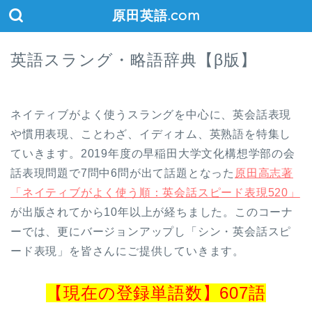
原田英語.com
英語スラング・略語辞典【β版】
ネイティブがよく使うスラングを中心に、英会話表現
や慣用表現、ことわざ、イディオム、英熟語を特集し
ていきます。2019年度の早稲田大学文化構想学部の会
話表現問題で7問中6問が出て話題となった
原田高志著
「ネイティブがよく使う順：英会話スピード表現520」
が出版されてから10年以上が経ちました。このコーナ
ーでは、更にバージョンアップし「シン・英会話スピ
ード表現」を皆さんにご提供していきます。
【現在の登録単語数】607語