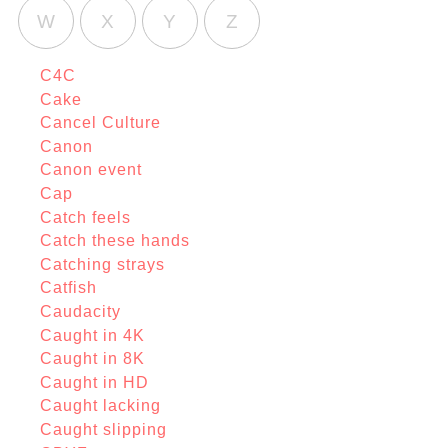
W
X
Y
Z
C4C
Cake
Cancel Culture
Canon
Canon event
Cap
Catch feels
Catch these hands
Catching strays
Catfish
Caudacity
Caught in 4K
Caught in 8K
Caught in HD
Caught lacking
Caught slipping