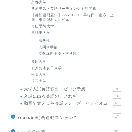
京都大学
共通テスト英語リーディング予想問題
【英熟語問題集】GMARCH・早稲田・慶応・上
智・東京理科大レベル
青山学院大学
早稲田大学
法学部
人間科学部
文化構想学部・文学部
慶応大学
お茶の水女子大学
千葉大学
埼玉大学
大学入試英語頻出トピック予想
4
入試に出る英語のことわざ
16
動画で覚える英会話フレーズ・イディオム
54
17
YouTube動画連動コンテンツ
61