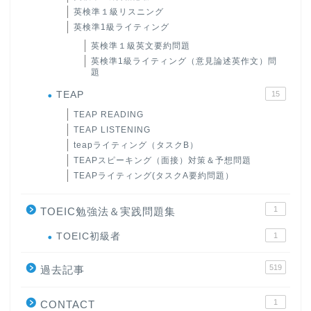
英検準１級リスニング
英検準1級ライティング
英検準１級英文要約問題
英検準1級ライティング（意見論述英作文）問
題
TEAP
15
TEAP READING
TEAP LISTENING
teapライティング（タスクB）
TEAPスピーキング（面接）対策＆予想問題
TEAPライティング(タスクA要約問題）
1
TOEIC勉強法＆実践問題集
ホーム
TOEIC初級者
1
519
原田高志の”ほぼ日刊”英語
過去記事
学習＆大学入試英語コラム
1
CONTACT