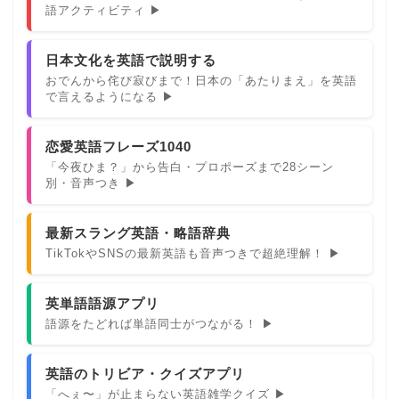
語アクティビティ ▶
日本文化を英語で説明する
おでんから侘び寂びまで！日本の「あたりまえ」を英語
で言えるようになる ▶
恋愛英語フレーズ1040
「今夜ひま？」から告白・プロポーズまで28シーン
別・音声つき ▶
最新スラング英語・略語辞典
TikTokやSNSの最新英語も音声つきで超絶理解！ ▶
英単語語源アプリ
語源をたどれば単語同士がつながる！ ▶
英語のトリビア・クイズアプリ
「へぇ〜」が止まらない英語雑学クイズ ▶