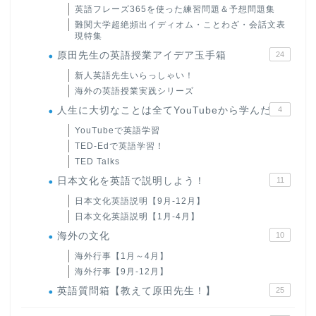
英語フレーズ365を使った練習問題＆予想問題集
難関大学超絶頻出イディオム・ことわざ・会話文表
現特集
原田先生の英語授業アイデア玉手箱
24
新人英語先生いらっしゃい！
海外の英語授業実践シリーズ
人生に大切なことは全てYouTubeから学んだ
4
YouTubeで英語学習
TED-Edで英語学習！
TED Talks
日本文化を英語で説明しよう！
11
日本文化英語説明【9月-12月】
日本文化英語説明【1月-4月】
海外の文化
10
海外行事【1月～4月】
海外行事【9月-12月】
英語質問箱【教えて原田先生！】
25