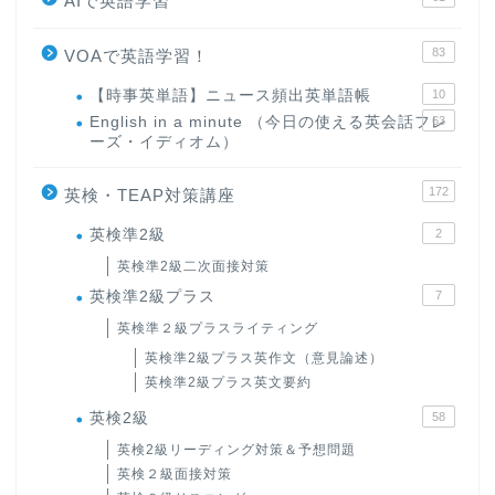
AIで英語学習
83
VOAで英語学習！
【時事英単語】ニュース頻出英単語帳
10
English in a minute （今日の使える英会話フレ
63
ーズ・イディオム）
172
英検・TEAP対策講座
英検準2級
2
英検準2級二次面接対策
英検準2級プラス
7
英検準２級プラスライティング
英検準2級プラス英作文（意見論述）
英検準2級プラス英文要約
英検2級
58
英検2級リーディング対策＆予想問題
英検２級面接対策