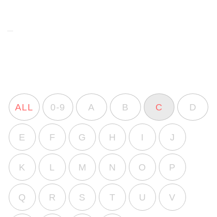
ALL
0-9
A
B
C
D
E
F
G
H
I
J
K
L
M
N
O
P
Q
R
S
T
U
V