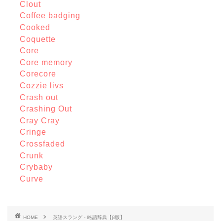
Clout
Coffee badging
Cooked
Coquette
Core
Core memory
Corecore
Cozzie livs
Crash out
Crashing Out
Cray Cray
Cringe
Crossfaded
Crunk
Crybaby
Curve
HOME
英語スラング・略語辞典【β版】