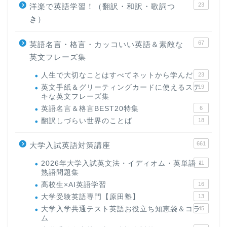
23
洋楽で英語学習！（翻訳・和訳・歌詞つ
き）
67
英語名言・格言・カッコいい英語＆素敵な
英文フレーズ集
人生で大切なことはすべてネットから学んだ
23
英文手紙＆グリーティングカードに使えるステ
19
キな英文フレーズ集
英語名言＆格言BEST20特集
6
翻訳しづらい世界のことば
18
661
大学入試英語対策講座
2026年大学入試英文法・イディオム・英単語・
11
熟語問題集
高校生×AI英語学習
16
大学受験英語専門【原田塾】
13
大学入学共通テスト英語お役立ち知恵袋＆コラ
45
ム