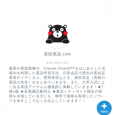
“シン”・英会話スピード表
現
大学入試英語対策講座
英語名言・格言・カッコい
い英語＆素敵な英文フレー
ズ集
原田英語.com
過去記事
高校の英語の先生
最新の英語情報や、Claude,ChatGPTをはじめとした生
成AIを利用した英語学習方法、日常会話で頻出の英会話
CONTACT
表現やイディオム、慣用表現などを、原田高志（高校の
英語の先生）がまとめていきます。また、大学入試によ
く出る英語アイテムも徹底的に掲載していきます！★英
検1級 ★全国通訳案内士 ★東京シティガイド検定の取
得を目指している方にも、独学で資格を取得したノウハ
ウを余すところなくお伝えしていきます！！
MENU