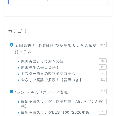
カテゴリー
647
原田高志の"ほぼ日刊"英語学習＆大学入試英
語コラム
原田英語とっておきの話
280
原田先生の毎日英語！
111
ミスター原田の超絶英語コラム
145
やさしい英語で多読！【音声つき】
111
214
"シン"・英会話スピード表現
最新英語スラング・略語辞典【AIはらだくん搭
1
載】
最新英語スラングBEST100 (2026年版)
1