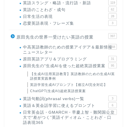
英語スラング・略語・流行語・新語
119
英語のことわざ・成句
62
日常生活の表現
28
恋愛英語表現・フレーズ集
3
397
原田先生の世界一受けたい英語の授業
中高英語教師のための授業アイデア＆最新情報
168
ニュースレター
原田英語アプリ＆プログラミング
31
原田先生の"生成AIを使った超絶英語授業案
95
【生成AI活用英語教育】英語教師のための生成AI英
語授業実践事例
英語学習生成AIプロンプト【都立AI完全対応】
ChatGPT(生成AI)超絶英語授業案
英語句動詞(phrasal verbs)一覧
3
英語＆英会話学習に使えるプロンプト
6
日常英会話・GMARCH・早慶上智・難関国公立
22
大で“差がつく”英語イディオム・ことわざ・口
語表現365