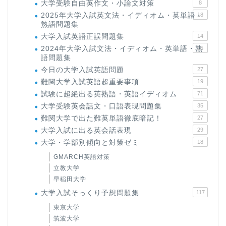
大学受験自由英作文・小論文対策
8
2025年大学入試英文法・イディオム・英単語・
18
熟語問題集
大学入試英語正誤問題集
14
2024年大学入試文法・イディオム・英単語・熟
15
語問題集
今日の大学入試英語問題
27
難関大学入試英語超重要事項
19
試験に超絶出る英熟語・英語イディオム
71
大学受験英会話文・口語表現問題集
35
難関大学で出た難英単語徹底暗記！
27
大学入試に出る英会話表現
29
大学・学部別傾向と対策ゼミ
18
GMARCH英語対策
立教大学
早稲田大学
大学入試そっくり予想問題集
117
東京大学
筑波大学