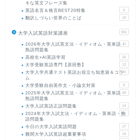
キな英文フレーズ集
英語名言＆格言BEST20特集
6
翻訳しづらい世界のことば
18
661
大学入試英語対策講座
2026年大学入試英文法・イディオム・英単語・
11
熟語問題集
高校生×AI英語学習
16
大学受験英語専門【原田塾】
13
大学入学共通テスト英語お役立ち知恵袋＆コラ
45
ム
大学受験自由英作文・小論文対策
8
2025年大学入試英文法・イディオム・英単語・
18
熟語問題集
大学入試英語正誤問題集
14
2024年大学入試文法・イディオム・英単語・熟
15
語問題集
今日の大学入試英語問題
27
難関大学入試英語超重要事項
19