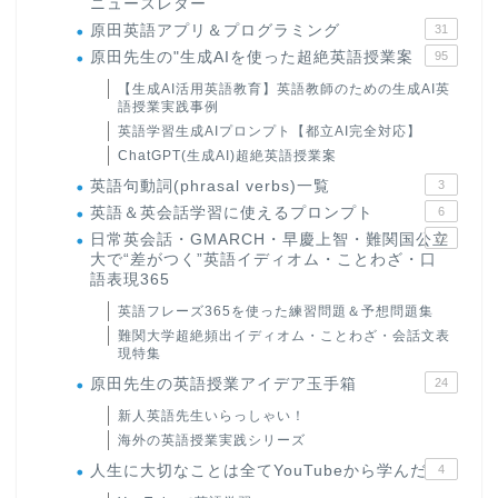
ニュースレター
原田英語アプリ＆プログラミング
31
原田先生の"生成AIを使った超絶英語授業案
95
【生成AI活用英語教育】英語教師のための生成AI英
語授業実践事例
英語学習生成AIプロンプト【都立AI完全対応】
ChatGPT(生成AI)超絶英語授業案
英語句動詞(phrasal verbs)一覧
3
英語＆英会話学習に使えるプロンプト
6
日常英会話・GMARCH・早慶上智・難関国公立
22
大で“差がつく”英語イディオム・ことわざ・口
語表現365
英語フレーズ365を使った練習問題＆予想問題集
難関大学超絶頻出イディオム・ことわざ・会話文表
現特集
原田先生の英語授業アイデア玉手箱
24
新人英語先生いらっしゃい！
海外の英語授業実践シリーズ
人生に大切なことは全てYouTubeから学んだ
4