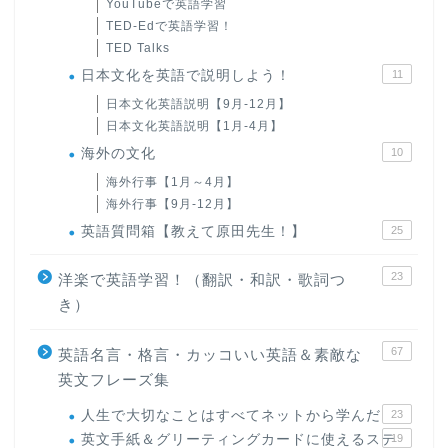
YouTubeで英語学習
TED-Edで英語学習！
TED Talks
日本文化を英語で説明しよう！
11
日本文化英語説明【9月-12月】
日本文化英語説明【1月-4月】
海外の文化
10
海外行事【1月～4月】
海外行事【9月-12月】
英語質問箱【教えて原田先生！】
25
23
洋楽で英語学習！（翻訳・和訳・歌詞つ
き）
67
英語名言・格言・カッコいい英語＆素敵な
英文フレーズ集
人生で大切なことはすべてネットから学んだ
23
英文手紙＆グリーティングカードに使えるステ
19