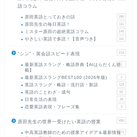
語コラム
原田英語とっておきの話
280
原田先生の毎日英語！
111
ミスター原田の超絶英語コラム
145
やさしい英語で多読！【音声つき】
111
214
"シン"・英会話スピード表現
最新英語スラング・略語辞典【AIはらだくん搭
1
載】
最新英語スラングBEST100 (2026年版)
1
英語スラング・略語・流行語・新語
119
英語のことわざ・成句
62
日常生活の表現
28
恋愛英語表現・フレーズ集
3
400
原田先生の世界一受けたい英語の授業
中高英語教師のための授業アイデア＆最新情報
171