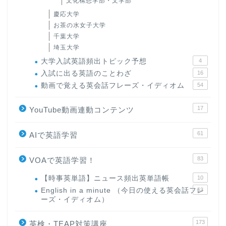
文化構想学部・文学部
慶応大学
お茶の水女子大学
千葉大学
埼玉大学
大学入試英語頻出トピック予想
4
入試に出る英語のことわざ
16
動画で覚える英会話フレーズ・イディオム
54
17
YouTube動画連動コンテンツ
61
AIで英語学習
83
VOAで英語学習！
【時事英単語】ニュース頻出英単語帳
10
English in a minute （今日の使える英会話フレ
63
ーズ・イディオム）
173
英検・TEAP対策講座