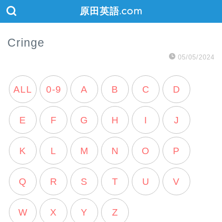
原田英語.com
Cringe
05/05/2024
ALL
0-9
A
B
C
D
E
F
G
H
I
J
K
L
M
N
O
P
Q
R
S
T
U
V
W
X
Y
Z