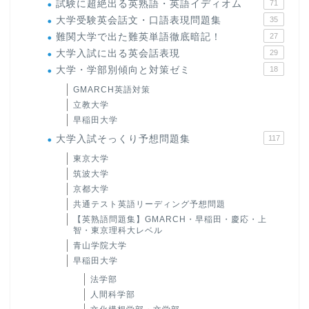
試験に超絶出る英熟語・英語イディオム
71
大学受験英会話文・口語表現問題集
35
難関大学で出た難英単語徹底暗記！
27
大学入試に出る英会話表現
29
大学・学部別傾向と対策ゼミ
18
GMARCH英語対策
立教大学
早稲田大学
大学入試そっくり予想問題集
117
東京大学
筑波大学
京都大学
共通テスト英語リーディング予想問題
【英熟語問題集】GMARCH・早稲田・慶応・上
智・東京理科大レベル
青山学院大学
早稲田大学
法学部
人間科学部