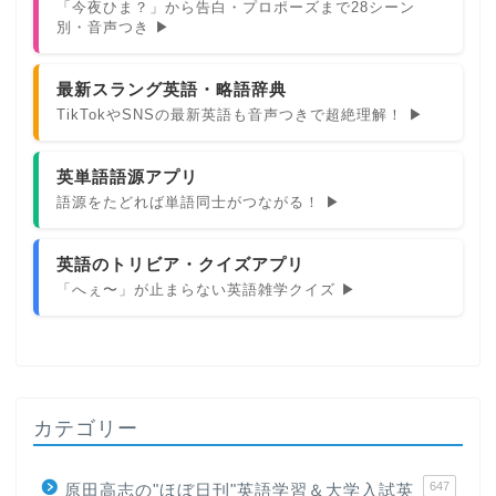
「今夜ひま？」から告白・プロポーズまで28シーン
別・音声つき ▶
最新スラング英語・略語辞典
TikTokやSNSの最新英語も音声つきで超絶理解！ ▶
英単語語源アプリ
語源をたどれば単語同士がつながる！ ▶
英語のトリビア・クイズアプリ
「へぇ〜」が止まらない英語雑学クイズ ▶
カテゴリー
647
原田高志の"ほぼ日刊"英語学習＆大学入試英