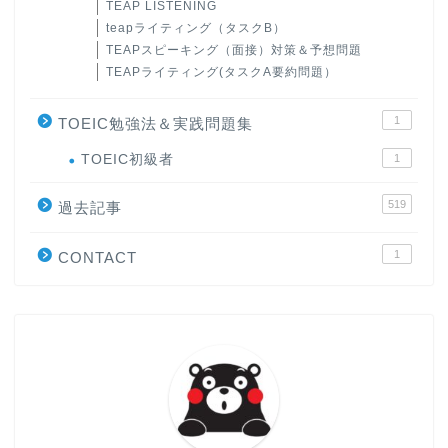
TEAP LISTENING
teapライティング（タスクB）
TEAPスピーキング（面接）対策＆予想問題
TEAPライティング(タスクA要約問題）
1
TOEIC勉強法＆実践問題集
ホーム
TOEIC初級者
1
519
過去記事
原田高志の”ほぼ日刊”英語
学習＆大学入試英語コラム
1
CONTACT
“シン”・英会話スピード表
現
大学入試英語対策講座
英語名言・格言・カッコい
い英語＆素敵な英文フレー