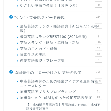
やさしい英語で多読！【音声つき】
111
214
"シン"・英会話スピード表現
最新英語スラング・略語辞典【AIはらだくん搭
1
載】
最新英語スラングBEST100 (2026年版)
1
英語スラング・略語・流行語・新語
119
英語のことわざ・成句
62
日常生活の表現
28
恋愛英語表現・フレーズ集
3
398
原田先生の世界一受けたい英語の授業
中高英語教師のための授業アイデア＆最新情報
169
ニュースレター
原田英語アプリ＆プログラミング
31
原田先生の"生成AIを使った超絶英語授業案
95
【生成AI活用英語教育】英語教師のための生成AI英
語授業実践事例