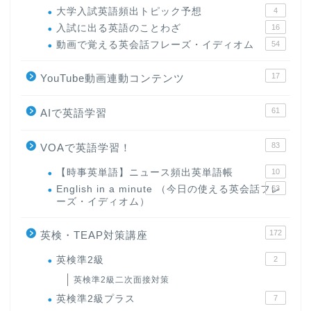
大学入試英語頻出トピック予想
4
入試に出る英語のことわざ
16
動画で覚える英会話フレーズ・イディオム
54
17
YouTube動画連動コンテンツ
61
AIで英語学習
83
VOAで英語学習！
【時事英単語】ニュース頻出英単語帳
10
English in a minute （今日の使える英会話フレ
63
ーズ・イディオム）
172
英検・TEAP対策講座
英検準2級
2
英検準2級二次面接対策
英検準2級プラス
7