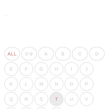
ALL
0-9
A
B
C
D
E
F
G
H
I
J
K
L
M
N
O
P
Q
R
S
T
U
V