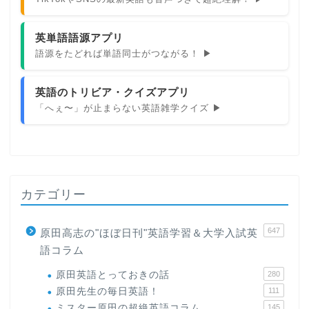
英単語語源アプリ
語源をたどれば単語同士がつながる！ ▶
英語のトリビア・クイズアプリ
「へぇ〜」が止まらない英語雑学クイズ ▶
カテゴリー
647
原田高志の"ほぼ日刊"英語学習＆大学入試英
語コラム
原田英語とっておきの話
280
原田先生の毎日英語！
111
ミスター原田の超絶英語コラム
145