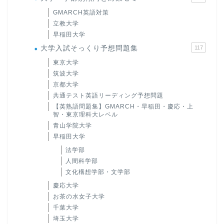
GMARCH英語対策
立教大学
早稲田大学
大学入試そっくり予想問題集
117
東京大学
筑波大学
京都大学
共通テスト英語リーディング予想問題
【英熟語問題集】GMARCH・早稲田・慶応・上
智・東京理科大レベル
青山学院大学
早稲田大学
法学部
人間科学部
文化構想学部・文学部
慶応大学
お茶の水女子大学
千葉大学
埼玉大学