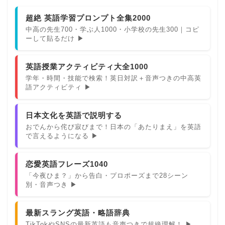
超絶 英語学習プロンプト全集2000
中高の先生700・学ぶ人1000・小学校の先生300｜コピ
ーして貼るだけ ▶
英語授業アクティビティ大全1000
学年・時間・技能で検索！英日対訳＋音声つきの中高英
語アクティビティ ▶
日本文化を英語で説明する
おでんから侘び寂びまで！日本の「あたりまえ」を英語
で言えるようになる ▶
恋愛英語フレーズ1040
「今夜ひま？」から告白・プロポーズまで28シーン
別・音声つき ▶
最新スラング英語・略語辞典
TikTokやSNSの最新英語も音声つきで超絶理解！ ▶