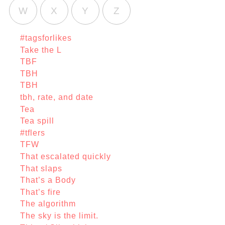
W
X
Y
Z
#tagsforlikes
Take the L
TBF
TBH
TBH
tbh, rate, and date
Tea
Tea spill
#tflers
TFW
That escalated quickly
That slaps
That’s a Body
That’s fire
The algorithm
The sky is the limit.