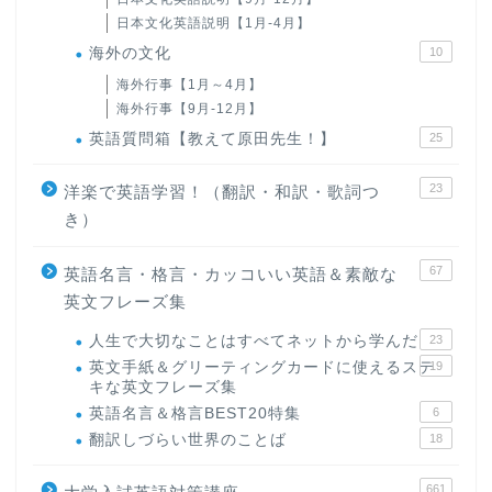
日本文化英語説明【1月-4月】
海外の文化
10
海外行事【1月～4月】
海外行事【9月-12月】
英語質問箱【教えて原田先生！】
25
23
洋楽で英語学習！（翻訳・和訳・歌詞つ
き）
67
英語名言・格言・カッコいい英語＆素敵な
英文フレーズ集
人生で大切なことはすべてネットから学んだ
23
英文手紙＆グリーティングカードに使えるステ
19
キな英文フレーズ集
英語名言＆格言BEST20特集
6
翻訳しづらい世界のことば
18
661