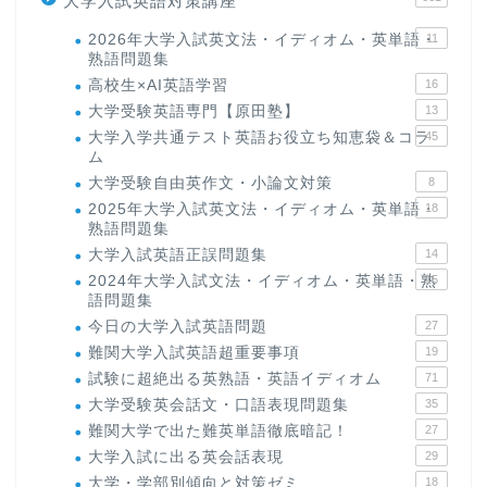
大学入試英語対策講座
2026年大学入試英文法・イディオム・英単語・
11
熟語問題集
高校生×AI英語学習
16
大学受験英語専門【原田塾】
13
大学入学共通テスト英語お役立ち知恵袋＆コラ
45
ム
大学受験自由英作文・小論文対策
8
2025年大学入試英文法・イディオム・英単語・
18
熟語問題集
大学入試英語正誤問題集
14
2024年大学入試文法・イディオム・英単語・熟
15
語問題集
今日の大学入試英語問題
27
難関大学入試英語超重要事項
19
試験に超絶出る英熟語・英語イディオム
71
大学受験英会話文・口語表現問題集
35
難関大学で出た難英単語徹底暗記！
27
大学入試に出る英会話表現
29
大学・学部別傾向と対策ゼミ
18