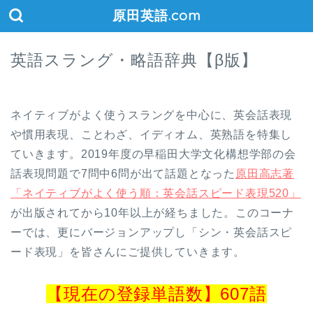
原田英語.com
英語スラング・略語辞典【β版】
ネイティブがよく使うスラングを中心に、英会話表現
や慣用表現、ことわざ、イディオム、英熟語を特集し
ていきます。2019年度の早稲田大学文化構想学部の会
話表現問題で7問中6問が出て話題となった
原田高志著
「ネイティブがよく使う順：英会話スピード表現520」
が出版されてから10年以上が経ちました。このコーナ
ーでは、更にバージョンアップし「シン・英会話スピ
ード表現」を皆さんにご提供していきます。
【現在の登録単語数】607語