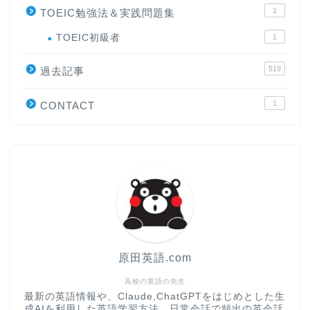
1
TOEIC勉強法＆実践問題集
ホーム
TOEIC初級者
1
519
原田高志の”ほぼ日刊”英語
過去記事
学習＆大学入試英語コラム
1
CONTACT
“シン”・英会話スピード表
現
大学入試英語対策講座
英語名言・格言・カッコい
い英語＆素敵な英文フレー
ズ集
原田英語.com
過去記事
高校の英語の先生
最新の英語情報や、Claude,ChatGPTをはじめとした生
成AIを利用した英語学習方法、日常会話で頻出の英会話