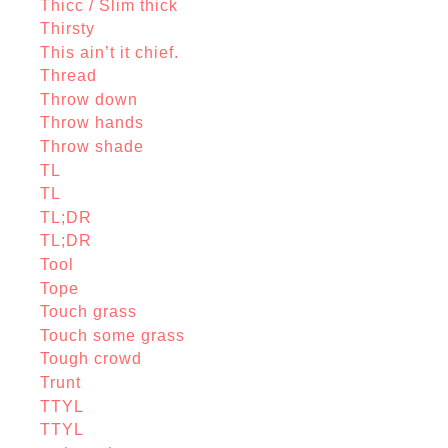
Thicc / Slim thick
Thirsty
This ain’t it chief.
Thread
Throw down
Throw hands
Throw shade
TL
TL
TL;DR
TL;DR
Tool
Tope
Touch grass
Touch some grass
Tough crowd
Trunt
TTYL
TTYL