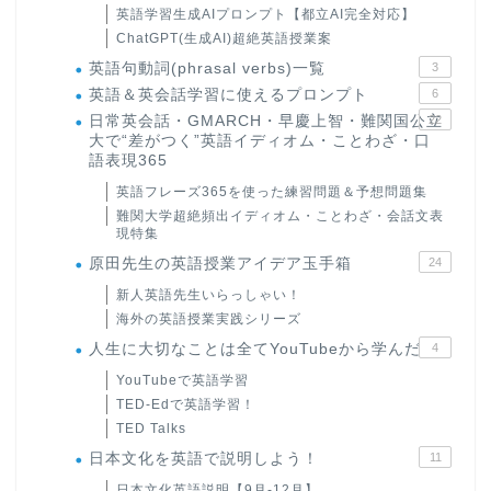
英語学習生成AIプロンプト【都立AI完全対応】
ChatGPT(生成AI)超絶英語授業案
英語句動詞(phrasal verbs)一覧
3
英語＆英会話学習に使えるプロンプト
6
日常英会話・GMARCH・早慶上智・難関国公立
22
大で“差がつく”英語イディオム・ことわざ・口
語表現365
英語フレーズ365を使った練習問題＆予想問題集
難関大学超絶頻出イディオム・ことわざ・会話文表
現特集
原田先生の英語授業アイデア玉手箱
24
新人英語先生いらっしゃい！
海外の英語授業実践シリーズ
人生に大切なことは全てYouTubeから学んだ
4
YouTubeで英語学習
TED-Edで英語学習！
TED Talks
日本文化を英語で説明しよう！
11
日本文化英語説明【9月-12月】