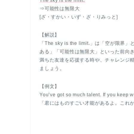
The sky is the limit.
⇒可能性は無限大
[ざ・すかい・いず・ざ・りみっと]
【解説】
「The sky is the limit.」は
ある」「可能性は無限大」といった前向
満ちた友達を応援する時や、チャレンジ
ましょう。
【例文】
You’ve got so much talent. If you keep wo
「君にはものすごい才能があるよ。これ