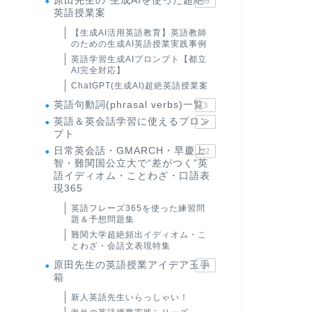
原田先生の"生成AIを使った超絶
95
英語授業案
【生成AI活用英語教育】英語教師
のための生成AI英語授業実践事例
英語学習生成AIプロンプト【都立
AI完全対応】
ChatGPT(生成AI)超絶英語授業案
英語句動詞(phrasal verbs)一覧
3
英語＆英会話学習に使えるプロン
6
プト
日常英会話・GMARCH・早慶上
22
智・難関国公立大で“差がつく”英
語イディオム・ことわざ・口語表
現365
英語フレーズ365を使った練習問
題＆予想問題集
難関大学超絶頻出イディオム・こ
とわざ・会話文表現特集
原田先生の英語授業アイデア玉手
24
箱
新人英語先生いらっしゃい！