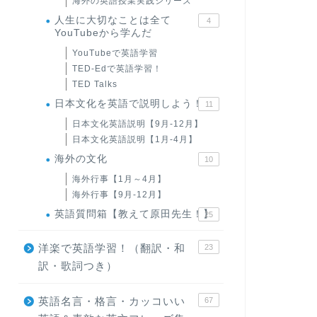
海外の英語授業実践シリーズ
人生に大切なことは全て
4
YouTubeから学んだ
YouTubeで英語学習
TED-Edで英語学習！
TED Talks
日本文化を英語で説明しよう！
11
日本文化英語説明【9月-12月】
日本文化英語説明【1月-4月】
海外の文化
10
海外行事【1月～4月】
海外行事【9月-12月】
英語質問箱【教えて原田先生！】
25
洋楽で英語学習！（翻訳・和
23
訳・歌詞つき）
英語名言・格言・カッコいい
67