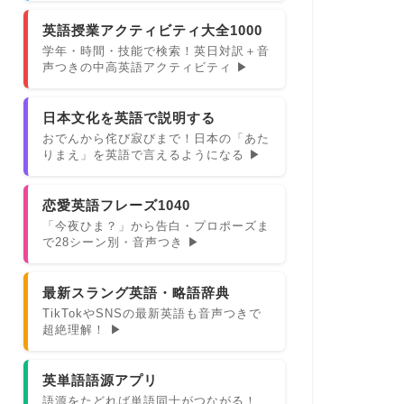
英語授業アクティビティ大全1000
学年・時間・技能で検索！英日対訳＋音
声つきの中高英語アクティビティ ▶
日本文化を英語で説明する
おでんから侘び寂びまで！日本の「あた
りまえ」を英語で言えるようになる ▶
恋愛英語フレーズ1040
「今夜ひま？」から告白・プロポーズま
で28シーン別・音声つき ▶
最新スラング英語・略語辞典
TikTokやSNSの最新英語も音声つきで
超絶理解！ ▶
英単語語源アプリ
語源をたどれば単語同士がつながる！