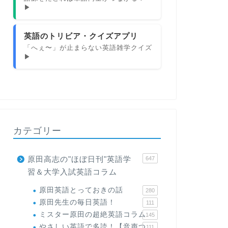
▶
英語のトリビア・クイズアプリ
「へぇ〜」が止まらない英語雑学クイズ
▶
カテゴリー
原田高志の"ほぼ日刊"英語学
647
習＆大学入試英語コラム
原田英語とっておきの話
280
原田先生の毎日英語！
111
ミスター原田の超絶英語コラム
145
やさしい英語で多読！【音声つ
111