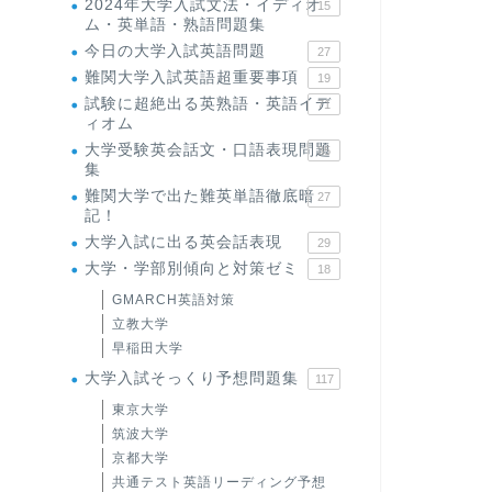
2024年大学入試文法・イディオ
15
ム・英単語・熟語問題集
今日の大学入試英語問題
27
難関大学入試英語超重要事項
19
試験に超絶出る英熟語・英語イデ
71
ィオム
大学受験英会話文・口語表現問題
35
集
難関大学で出た難英単語徹底暗
27
記！
大学入試に出る英会話表現
29
大学・学部別傾向と対策ゼミ
18
GMARCH英語対策
立教大学
早稲田大学
大学入試そっくり予想問題集
117
東京大学
筑波大学
京都大学
共通テスト英語リーディング予想