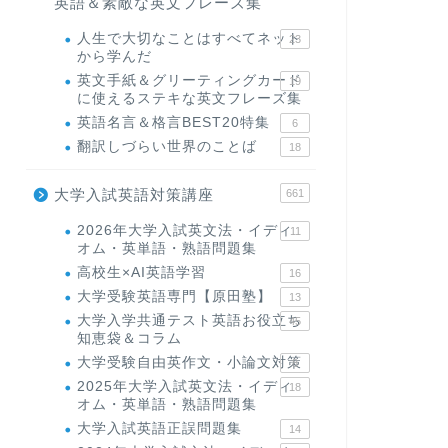
英語＆素敵な英文フレーズ集
人生で大切なことはすべてネット
23
から学んだ
英文手紙＆グリーティングカード
19
に使えるステキな英文フレーズ集
英語名言＆格言BEST20特集
6
翻訳しづらい世界のことば
18
大学入試英語対策講座
661
2026年大学入試英文法・イディ
11
オム・英単語・熟語問題集
高校生×AI英語学習
16
大学受験英語専門【原田塾】
13
大学入学共通テスト英語お役立ち
45
知恵袋＆コラム
大学受験自由英作文・小論文対策
8
2025年大学入試英文法・イディ
18
オム・英単語・熟語問題集
大学入試英語正誤問題集
14