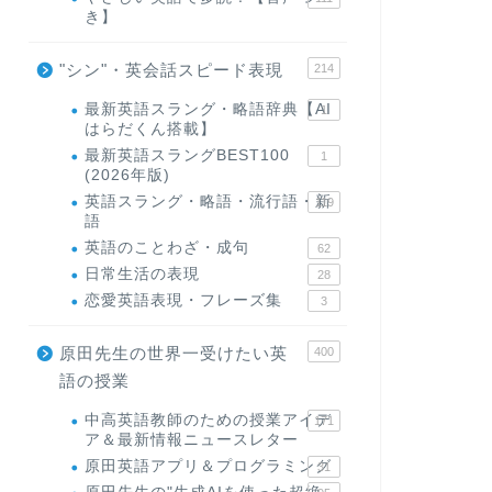
き】
"シン"・英会話スピード表現
214
最新英語スラング・略語辞典【AI
1
はらだくん搭載】
最新英語スラングBEST100
1
(2026年版)
英語スラング・略語・流行語・新
119
語
英語のことわざ・成句
62
日常生活の表現
28
恋愛英語表現・フレーズ集
3
原田先生の世界一受けたい英
400
語の授業
中高英語教師のための授業アイデ
171
ア＆最新情報ニュースレター
原田英語アプリ＆プログラミング
31