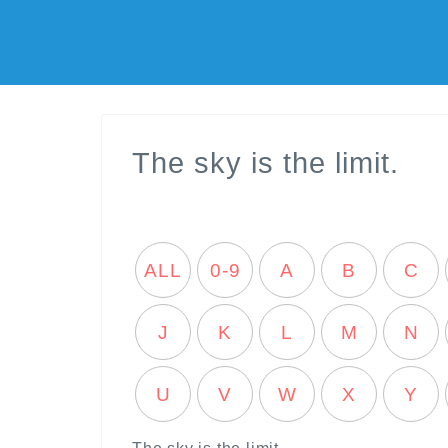
The sky is the limit.
ALL
0-9
A
B
C
J
K
L
M
N
U
V
W
X
Y