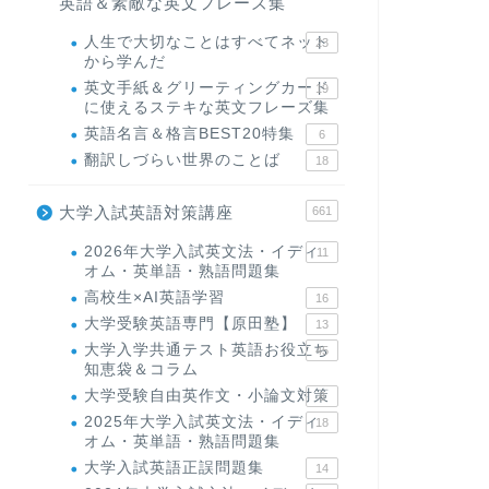
英語＆素敵な英文フレーズ集
人生で大切なことはすべてネット
23
から学んだ
英文手紙＆グリーティングカード
19
に使えるステキな英文フレーズ集
英語名言＆格言BEST20特集
6
翻訳しづらい世界のことば
18
大学入試英語対策講座
661
2026年大学入試英文法・イディ
11
オム・英単語・熟語問題集
高校生×AI英語学習
16
大学受験英語専門【原田塾】
13
大学入学共通テスト英語お役立ち
45
知恵袋＆コラム
大学受験自由英作文・小論文対策
8
2025年大学入試英文法・イディ
18
オム・英単語・熟語問題集
大学入試英語正誤問題集
14