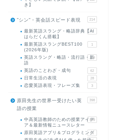
き】
"シン"・英会話スピード表現
214
最新英語スラング・略語辞典【AI
1
はらだくん搭載】
最新英語スラングBEST100
1
(2026年版)
英語スラング・略語・流行語・新
119
語
英語のことわざ・成句
62
日常生活の表現
28
恋愛英語表現・フレーズ集
3
原田先生の世界一受けたい英
398
語の授業
中高英語教師のための授業アイデ
169
ア＆最新情報ニュースレター
原田英語アプリ＆プログラミング
31