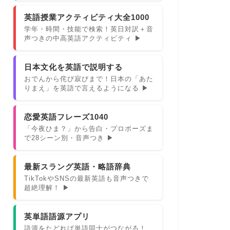
英語授業アクティビティ大全1000
学年・時間・技能で検索！英日対訳＋音
声つきの中高英語アクティビティ ▶
日本文化を英語で説明する
おでんから侘び寂びまで！日本の「あた
りまえ」を英語で言えるようになる ▶
恋愛英語フレーズ1040
「今夜ひま？」から告白・プロポーズま
で28シーン別・音声つき ▶
最新スラング英語・略語辞典
TikTokやSNSの最新英語も音声つきで
超絶理解！ ▶
英単語語源アプリ
語源をたどれば単語同士がつながる！