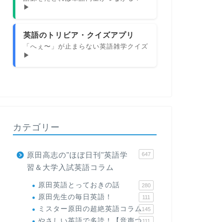
▶
英語のトリビア・クイズアプリ
「へぇ〜」が止まらない英語雑学クイズ
▶
カテゴリー
原田高志の"ほぼ日刊"英語学
647
習＆大学入試英語コラム
原田英語とっておきの話
280
原田先生の毎日英語！
111
ミスター原田の超絶英語コラム
145
やさしい英語で多読！【音声つ
111