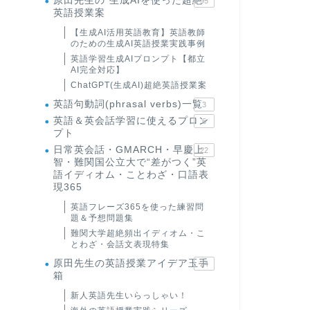
原田先生の"生成AIを使った超絶
95
英語授業案
【生成AI活用英語教育】英語教師
のための生成AI英語授業実践事例
英語学習生成AIプロンプト【都立
AI完全対応】
ChatGPT(生成AI)超絶英語授業案
英語句動詞(phrasal verbs)一覧
3
英語＆英会話学習に使えるプロン
6
プト
日常英会話・GMARCH・早慶上
22
智・難関国公立大で“差がつく”英
語イディオム・ことわざ・口語表
現365
英語フレーズ365を使った練習問
題＆予想問題集
難関大学超絶頻出イディオム・こ
とわざ・会話文表現特集
原田先生の英語授業アイデア玉手
24
箱
新人英語先生いらっしゃい！