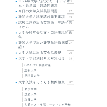
2024年大学入試文法・イディオ
15
ム・英単語・熟語問題集
今日の大学入試英語問題
27
難関大学入試英語超重要事項
19
試験に超絶出る英熟語・英語イデ
71
ィオム
大学受験英会話文・口語表現問題
35
集
難関大学で出た難英単語徹底暗
27
記！
大学入試に出る英会話表現
29
大学・学部別傾向と対策ゼミ
18
GMARCH英語対策
立教大学
早稲田大学
大学入試そっくり予想問題集
117
東京大学
筑波大学
京都大学
共通テスト英語リーディング予想