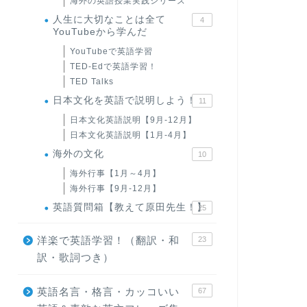
海外の英語授業実践シリーズ
人生に大切なことは全て
4
YouTubeから学んだ
YouTubeで英語学習
TED-Edで英語学習！
TED Talks
日本文化を英語で説明しよう！
11
日本文化英語説明【9月-12月】
日本文化英語説明【1月-4月】
海外の文化
10
海外行事【1月～4月】
海外行事【9月-12月】
英語質問箱【教えて原田先生！】
25
洋楽で英語学習！（翻訳・和
23
訳・歌詞つき）
英語名言・格言・カッコいい
67