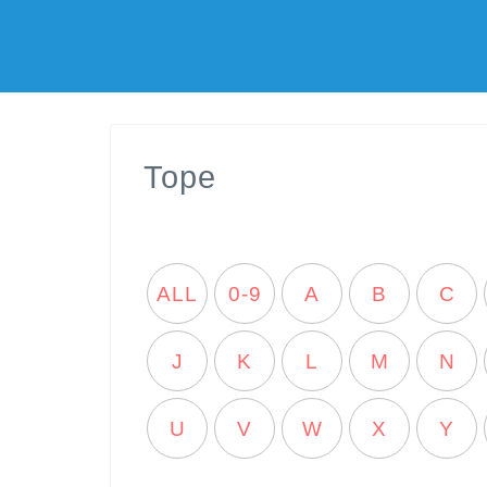
Tope
ALL
0-9
A
B
C
J
K
L
M
N
U
V
W
X
Y