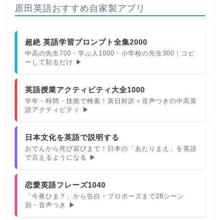
原田英語おすすめ自家製アプリ
超絶 英語学習プロンプト全集2000
中高の先生700・学ぶ人1000・小学校の先生300｜コピ
ーして貼るだけ ▶
英語授業アクティビティ大全1000
学年・時間・技能で検索！英日対訳＋音声つきの中高英
語アクティビティ ▶
日本文化を英語で説明する
おでんから侘び寂びまで！日本の「あたりまえ」を英語
で言えるようになる ▶
恋愛英語フレーズ1040
「今夜ひま？」から告白・プロポーズまで28シーン
別・音声つき ▶