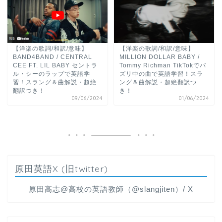
【洋楽の歌詞/和訳/意味】
【洋楽の歌詞/和訳/意味】
BAND4BAND / CENTRAL
MILLION DOLLAR BABY /
CEE FT. LIL BABY セントラ
Tommy Richman TikTokでバ
ル・シーのラップで英語学
ズリ中の曲で英語学習！スラ
習！スラング＆曲解説・超絶
ング＆曲解説・超絶翻訳つ
翻訳つき！
き！
09/06/2024
01/06/2024
原田英語X (旧twitter)
原田高志@高校の英語教師（@slangjiten）/ X