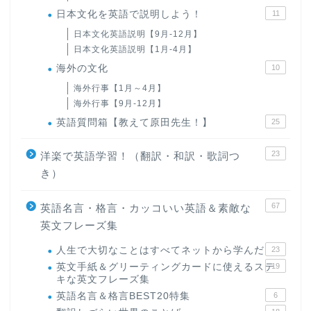
日本文化を英語で説明しよう！
11
日本文化英語説明【9月-12月】
日本文化英語説明【1月-4月】
海外の文化
10
海外行事【1月～4月】
海外行事【9月-12月】
英語質問箱【教えて原田先生！】
25
23
洋楽で英語学習！（翻訳・和訳・歌詞つ
き）
67
英語名言・格言・カッコいい英語＆素敵な
英文フレーズ集
人生で大切なことはすべてネットから学んだ
23
英文手紙＆グリーティングカードに使えるステ
19
キな英文フレーズ集
英語名言＆格言BEST20特集
6