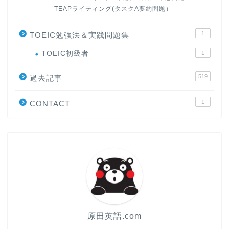
TEAPライティング(タスクA要約問題）
1
TOEIC勉強法＆実践問題集
ホーム
TOEIC初級者
1
519
原田高志の”ほぼ日刊”英語
過去記事
学習＆大学入試英語コラム
1
CONTACT
“シン”・英会話スピード表
現
大学入試英語対策講座
英語名言・格言・カッコい
い英語＆素敵な英文フレー
ズ集
原田英語.com