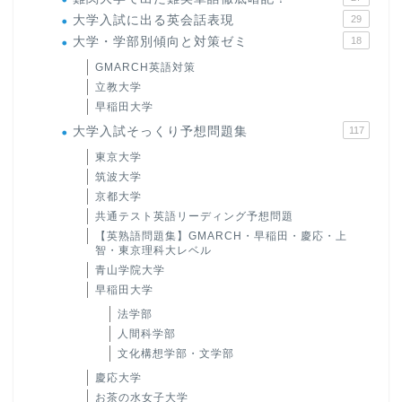
大学入試に出る英会話表現
29
大学・学部別傾向と対策ゼミ
18
GMARCH英語対策
立教大学
早稲田大学
大学入試そっくり予想問題集
117
東京大学
筑波大学
京都大学
共通テスト英語リーディング予想問題
【英熟語問題集】GMARCH・早稲田・慶応・上
智・東京理科大レベル
青山学院大学
早稲田大学
法学部
人間科学部
文化構想学部・文学部
慶応大学
お茶の水女子大学