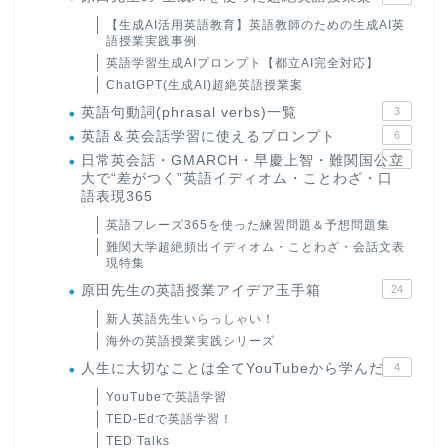
【生成AI活用英語教育】英語教師のための生成AI英
語授業実践事例
英語学習生成AIプロンプト【都立AI完全対応】
ChatGPT(生成AI)超絶英語授業案
英語句動詞(phrasal verbs)一覧
3
英語＆英会話学習に使えるプロンプト
6
日常英会話・GMARCH・早慶上智・難関国公立
22
大で“差がつく”英語イディオム・ことわざ・口
語表現365
英語フレーズ365を使った練習問題＆予想問題集
難関大学超絶頻出イディオム・ことわざ・会話文表
現特集
原田先生の英語授業アイデア玉手箱
24
新人英語先生いらっしゃい！
海外の英語授業実践シリーズ
人生に大切なことは全てYouTubeから学んだ
4
YouTubeで英語学習
TED-Edで英語学習！
TED Talks