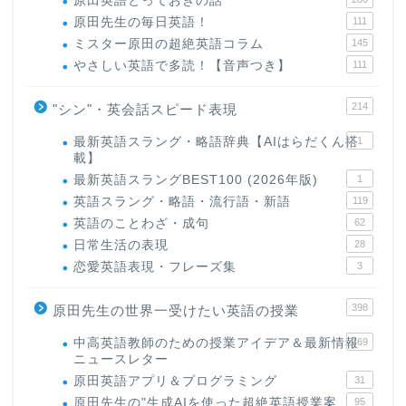
原田英語とっておきの話
原田先生の毎日英語！
111
ミスター原田の超絶英語コラム
145
やさしい英語で多読！【音声つき】
111
214
"シン"・英会話スピード表現
最新英語スラング・略語辞典【AIはらだくん搭
1
載】
最新英語スラングBEST100 (2026年版)
1
英語スラング・略語・流行語・新語
119
英語のことわざ・成句
62
日常生活の表現
28
恋愛英語表現・フレーズ集
3
398
原田先生の世界一受けたい英語の授業
中高英語教師のための授業アイデア＆最新情報
169
ニュースレター
原田英語アプリ＆プログラミング
31
原田先生の"生成AIを使った超絶英語授業案
95