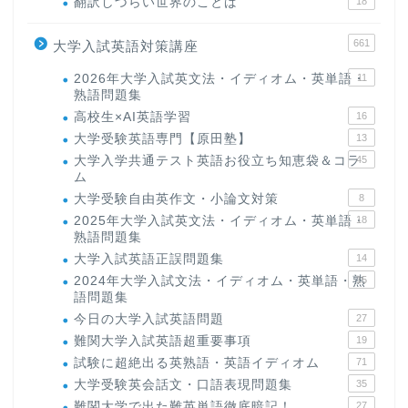
翻訳しづらい世界のことば
18
661
大学入試英語対策講座
2026年大学入試英文法・イディオム・英単語・
11
熟語問題集
高校生×AI英語学習
16
大学受験英語専門【原田塾】
13
大学入学共通テスト英語お役立ち知恵袋＆コラ
45
ム
大学受験自由英作文・小論文対策
8
2025年大学入試英文法・イディオム・英単語・
18
熟語問題集
大学入試英語正誤問題集
14
2024年大学入試文法・イディオム・英単語・熟
15
語問題集
今日の大学入試英語問題
27
難関大学入試英語超重要事項
19
試験に超絶出る英熟語・英語イディオム
71
大学受験英会話文・口語表現問題集
35
難関大学で出た難英単語徹底暗記！
27