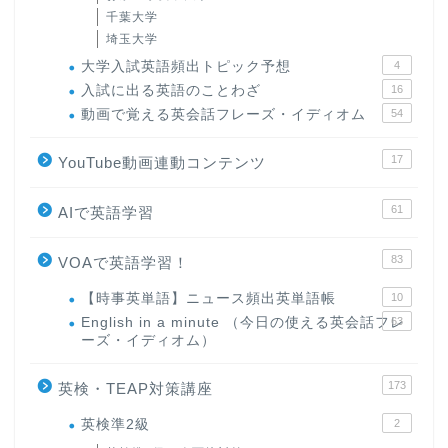
千葉大学
埼玉大学
大学入試英語頻出トピック予想
4
入試に出る英語のことわざ
16
動画で覚える英会話フレーズ・イディオム
54
17
YouTube動画連動コンテンツ
61
AIで英語学習
83
VOAで英語学習！
【時事英単語】ニュース頻出英単語帳
10
English in a minute （今日の使える英会話フレ
63
ーズ・イディオム）
173
英検・TEAP対策講座
英検準2級
2