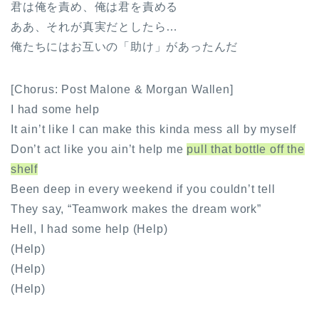
君は俺を責め、俺は君を責める
ああ、それが真実だとしたら…
俺たちにはお互いの「助け」があったんだ
[Chorus: Post Malone & Morgan Wallen]
I had some help
It ain’t like I can make this kinda mess all by myself
Don’t act like you ain’t help me
pull that bottle off the
shelf
Been deep in every weekend if you couldn’t tell
They say, “Teamwork makes the dream work”
Hell, I had some help (Help)
(Help)
(Help)
(Help)