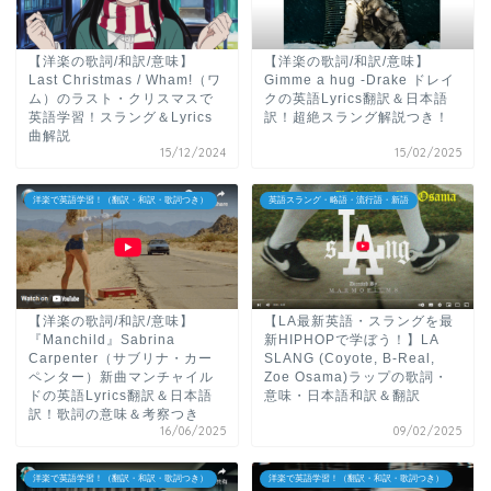
【洋楽の歌詞/和訳/意味】
【洋楽の歌詞/和訳/意味】
Last Christmas / Wham!（ワ
Gimme a hug -Drake ドレイ
ム）のラスト・クリスマスで
クの英語Lyrics翻訳＆日本語
英語学習！スラング＆Lyrics
訳！超絶スラング解説つき！
曲解説
15/12/2024
15/02/2025
洋楽で英語学習！（翻訳・和訳・歌詞つき）
英語スラング・略語・流行語・新語
【洋楽の歌詞/和訳/意味】
【LA最新英語・スラングを最
『Manchild』Sabrina
新HIPHOPで学ぼう！】LA
Carpenter（サブリナ・カー
SLANG (Coyote, B-Real,
ペンター）新曲マンチャイル
Zoe Osama)ラップの歌詞・
ドの英語Lyrics翻訳＆日本語
意味・日本語和訳＆翻訳
訳！歌詞の意味＆考察つき
16/06/2025
09/02/2025
洋楽で英語学習！（翻訳・和訳・歌詞つき）
洋楽で英語学習！（翻訳・和訳・歌詞つき）