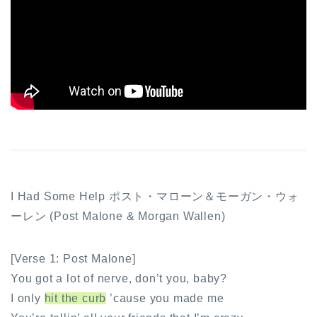
I Had Some Help ポスト・マローン＆モーガン・ウォ
ーレン (Post Malone & Morgan Wallen)
[Verse 1: Post Malone]
You got a lot of nerve, don’t you, baby?
I only
hit the curb
’cause you made me