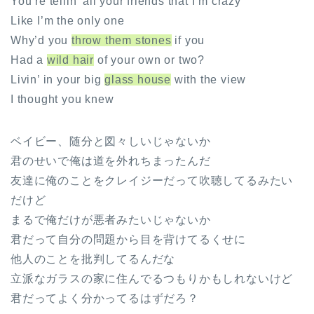
You’re tellin’ all your friends that I’m crazy
Like I’m the only one
Why’d you
throw them stones
if you
Had a
wild hair
of your own or two?
Livin’ in your big
glass house
with the view
I thought you knew
ベイビー、随分と図々しいじゃないか
君のせいで俺は道を外れちまったんだ
友達に俺のことをクレイジーだって吹聴してるみたい
だけど
まるで俺だけが悪者みたいじゃないか
君だって自分の問題から目を背けてるくせに
他人のことを批判してるんだな
立派なガラスの家に住んでるつもりかもしれないけど
君だってよく分かってるはずだろ？