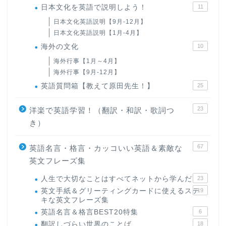
日本文化を英語で説明しよう！
11
日本文化英語説明【9月-12月】
日本文化英語説明【1月-4月】
海外の文化
10
海外行事【1月～4月】
海外行事【9月-12月】
英語質問箱【教えて原田先生！】
25
23
洋楽で英語学習！（翻訳・和訳・歌詞つ
き）
ホーム
67
英語名言・格言・カッコいい英語＆素敵な
英文フレーズ集
原田高志の”ほぼ日刊”英語
学習＆大学入試英語コラム
人生で大切なことはすべてネットから学んだ
23
英文手紙＆グリーティングカードに使えるステ
19
キな英文フレーズ集
“シン”・英会話スピード表
英語名言＆格言BEST20特集
6
現
翻訳しづらい世界のことば
18