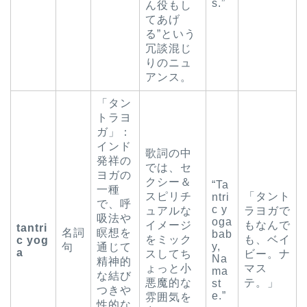
s.”
ん役もし
てあげ
る”という
冗談混じ
りのニュ
アンス。
「タン
トラヨ
ガ」：
インド
歌詞の中
発祥の
では、セ
ヨガの
クシー＆
“Ta
一種
スピリチ
「タント
ntri
で、呼
c y
ュアルな
ラヨガで
吸法や
oga
イメージ
もなんで
tantri
名詞
瞑想を
bab
をミック
も、ベイ
c yog
y,
句
通じて
a
スしてち
ビー。ナ
Na
精神的
ょっと小
マス
ma
な結び
悪魔的な
テ。」
st
つきや
e.”
雰囲気を
性的な