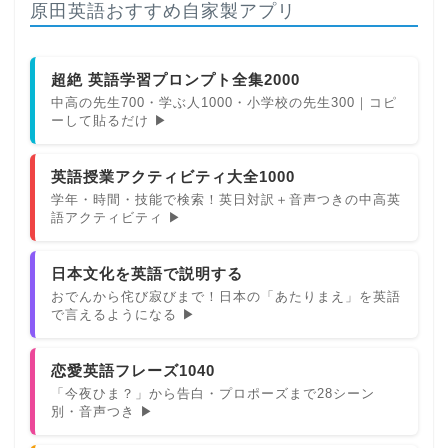
原田英語おすすめ自家製アプリ
超絶 英語学習プロンプト全集2000
中高の先生700・学ぶ人1000・小学校の先生300｜コピ
ーして貼るだけ ▶
英語授業アクティビティ大全1000
学年・時間・技能で検索！英日対訳＋音声つきの中高英
語アクティビティ ▶
日本文化を英語で説明する
おでんから侘び寂びまで！日本の「あたりまえ」を英語
で言えるようになる ▶
恋愛英語フレーズ1040
「今夜ひま？」から告白・プロポーズまで28シーン
別・音声つき ▶