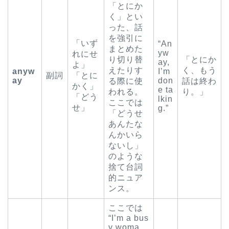
「とにか
く」とい
った、話
を強引に
「いず
“An
まとめた
yw
れにせ
り切り替
「とにか
ay,
よ」
えたりす
く、もう
anyw
I’m
副詞
「とに
ay
don
る際に使
話は終わ
かく」
e ta
われる。
り。」
「どう
lkin
ここでは
せ」
g.”
「どうせ
あんたな
んかいら
ないし」
のような
捨て台詞
的ニュア
ンス。
ここでは
“I’m a bus
y woma