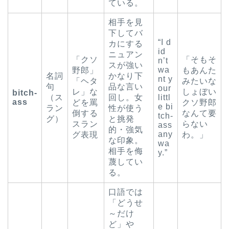
ている。
相手を見
下してバ
“I d
カにする
id
ニュアン
「クソ
「そもそ
n’t
スが強い
wa
野郎」
もあんた
名詞
かなり下
nt y
「ヘタ
みたいな
句
品な言い
our
レ」な
しょぼい
bitch-
（ス
回し。女
littl
ass
どを罵
クソ野郎
e bi
ラン
性が使う
倒する
なんて要
tch-
グ）
と挑発
スラン
らない
ass
的・強気
any
グ表現
わ。」
な印象。
wa
相手を侮
y.”
蔑してい
る。
口語では
「どうせ
～だけ
ど」や