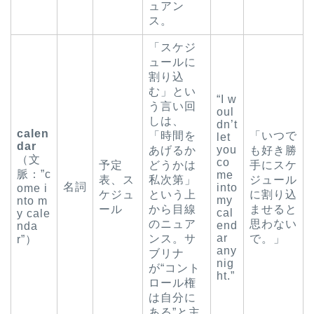
ュアン
ス。
「スケジ
ュールに
割り込
む」とい
“I w
う言い回
oul
しは、
dn’t
calen
「時間を
「いつで
let
dar
you
あげるか
も好き勝
（文
co
予定
どうかは
手にスケ
脈：”c
me
表、ス
私次第」
ジュール
名詞
into
ome i
ケジュ
という上
に割り込
my
nto m
ール
から目線
ませると
cal
y cale
のニュア
思わない
end
nda
ar
ンス。サ
で。」
r”）
any
ブリナ
nig
が“コント
ht.”
ロール権
は自分に
ある”と主