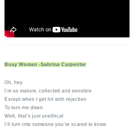
Busy Woman -Sabrina Carpenter
Oh, hey
I’m so mature, collected and sensible
Except when I get hit with rejection
To turn me down
Well, that’s just unethical
I’ll turn into someone you’re scared to know