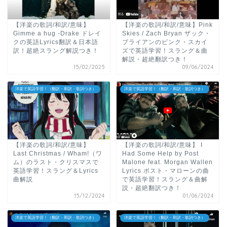
【洋楽の歌詞/和訳/意味】
【洋楽の歌詞/和訳/意味】Pink
Gimme a hug -Drake ドレイ
Skies / Zach Bryan ザック・
クの英語Lyrics翻訳＆日本語
ブライアンのピンク・スカイ
訳！超絶スラング解説つき！
ズで英語学習！スラング＆曲
解説・超絶翻訳つき！
15/02/2025
09/06/2024
洋楽で英語学習！（翻訳・和訳・歌詞つき）
洋楽で英語学習！（翻訳・和訳・歌詞つき）
【洋楽の歌詞/和訳/意味】
【洋楽の歌詞/和訳/意味】 I
Last Christmas / Wham!（ワ
Had Some Help by Post
ム）のラスト・クリスマスで
Malone feat. Morgan Wallen
英語学習！スラング＆Lyrics
Lyrics ポスト・マローンの曲
曲解説
で英語学習！スラング＆曲解
説・超絶翻訳つき！
15/12/2024
01/06/2024
洋楽で英語学習！（翻訳・和訳・歌詞つき）
洋楽で英語学習！（翻訳・和訳・歌詞つき）