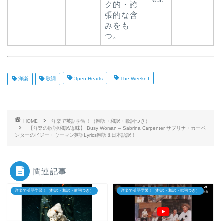
ク的・誇
張的な含
みをも
つ。
洋楽
歌詞
Open Hearts
The Weeknd
HOME
洋楽で英語学習！（翻訳・和訳・歌詞つき）
【洋楽の歌詞/和訳/意味】 Busy Woman – Sabrina Carpenter サブリナ・カーペ
ンターのビジー・ウーマン英語Lyrics翻訳＆日本語訳！
関連記事
洋楽で英語学習！（翻訳・和訳・歌詞つき）
洋楽で英語学習！（翻訳・和訳・歌詞つき）