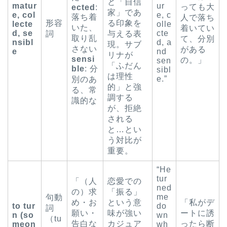
と「自信
matur
ur
っても大
ected
:
家」であ
e, col
e, c
落ち着
人で落ち
形容
る印象を
lecte
olle
いた、
着いてい
d, se
cte
詞
与える表
取り乱
て、分別
nsibl
d, a
現。サブ
さない
がある
e
nd
リナが
sensi
の。」
sen
「ふだん
ble
: 分
sibl
は理性
e.”
別のあ
的」と強
る、常
調する
識的な
が、拒絶
される
と…とい
う対比が
重要。
“He
tur
「（人
恋愛での
ned
の）求
「振る」
me
句動
め・お
という意
「私がデ
to tur
do
詞
願い・
味が強い
ートに誘
n (so
wn
（tu
告白な
カジュア
ったら断
meon
wh