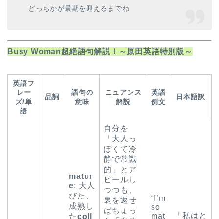
どっちかが最期を迎えるまでね
Busy Woman超絶語句解説！～原田英語特別版～
英語フ
レー
語句の
ニュアンス
英語
品詞
日本語訳
ズ/単
意味
解説
例文
語
自分を
「大人っ
ぽくて冷
静で常識
的」とア
matur
ピールし
e
: 大人
つつも、
びた、
“I’m
裏を返せ
成熟し
so
ばちょっ
「私はと
mat
た
coll