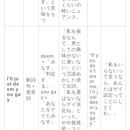
す」と
くらいの
いう意
軽いニュ
味をも
アンス。
つ
「私を振
るなん
て、男と
しての興
“If y
味がない
deem
ou
＝「み
に違いな
「私をい
do
なす」
い」とい
らないっ
n’t
「判定
う冗談め
wa
て言うな
I’ll ju
動詞
す
かした捨
nt
ら、あん
st de
句＋
る」、
て台詞。
me,
たはゲイ
em y
you ga
I’ll j
形容
「私を選
ou ga
認定って
ust
y＝
詞
ばないな
y
ことにし
dee
「あな
らゲイ決
とく
m y
たをゲ
定ね」と
ou
わ。」
イとみ
いった、
ga
なす」
やや挑発
y.”
的・コミ