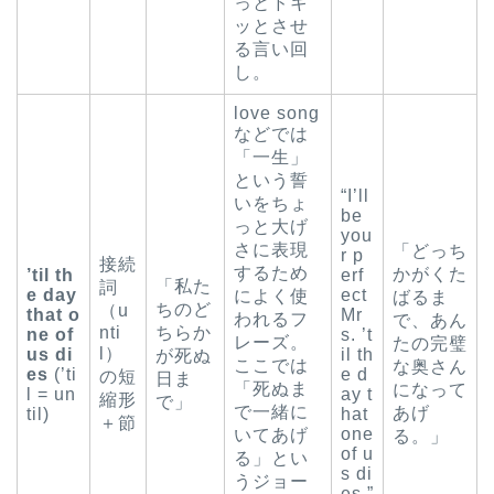
っとドキ
ッとさせ
る言い回
し。
love song
などでは
「一生」
という誓
“I’ll
いをちょ
be
っと大げ
you
さに表現
「どっち
r p
接続
するため
かがくた
’til th
erf
「私た
詞
e day
ect
によく使
ばるま
ちのど
（u
that o
Mr
われるフ
で、あん
nti
ちらか
ne of
s. ’t
レーズ。
たの完璧
l）
us di
il th
が死ぬ
ここでは
な奥さん
es
(’ti
e d
の短
日ま
「死ぬま
になって
l = un
ay t
縮形
で」
で一緒に
あげ
til)
hat
＋節
one
いてあげ
る。」
of u
る」とい
s di
うジョー
es.”