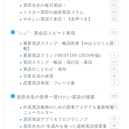
原田先生の毎日英語！
111
ミスター原田の超絶英語コラム
145
やさしい英語で多読！【音声つき】
111
214
"シン"・英会話スピード表現
最新英語スラング・略語辞典【AIはらだくん搭
1
載】
最新英語スラングBEST100 (2026年版)
1
英語スラング・略語・流行語・新語
119
英語のことわざ・成句
62
日常生活の表現
28
恋愛英語表現・フレーズ集
3
398
原田先生の世界一受けたい英語の授業
中高英語教師のための授業アイデア＆最新情報
169
ニュースレター
原田英語アプリ＆プログラミング
31
原田先生の"生成AIを使った超絶英語授業案
95