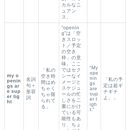
カルなニ
ュアン
ス。
“openin
g”は「空
きスロッ
ト／予定
の空き
枠」の意
味。ここ
“My
ではセク
「私の
ope
my o
シーなイ
空き時
nin
名詞
「私の予
penin
メージと
間はめ
gs
句＋
定は超ギ
gs ar
スケジュ
ちゃく
are
e sup
形容
チギチ
sup
ールの忙
ちゃ限
er tig
詞
よ。」
er t
しさを二
られて
ht
igh
重にかけ
る」
t.”
ている可
能性もあ
り、ちょ