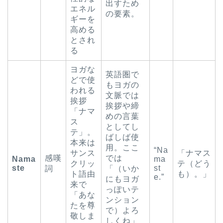
出すため
エネル
の要素。
ギーを
高める
とされ
る
ヨガな
英語圏で
どで使
もヨガの
われる
文脈では
挨拶
挨拶や締
「ナマ
めの言葉
ス
としてし
テ」。
ばしば使
本来は
用。ここ
“Na
サンス
「ナマス
感嘆
では
Nama
ma
クリッ
テ（どう
ste
st
詞
「（いか
ト語由
も）。」
e.”
にもヨガ
来で
っぽいテ
「あな
ンション
たを尊
で）よろ
敬しま
しくね」