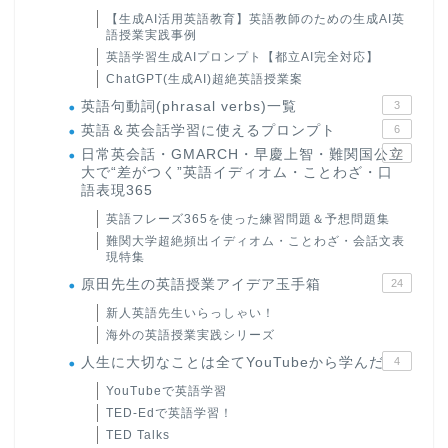
【生成AI活用英語教育】英語教師のための生成AI英
語授業実践事例
英語学習生成AIプロンプト【都立AI完全対応】
ChatGPT(生成AI)超絶英語授業案
英語句動詞(phrasal verbs)一覧
3
英語＆英会話学習に使えるプロンプト
6
日常英会話・GMARCH・早慶上智・難関国公立
22
大で“差がつく”英語イディオム・ことわざ・口
語表現365
英語フレーズ365を使った練習問題＆予想問題集
難関大学超絶頻出イディオム・ことわざ・会話文表
現特集
原田先生の英語授業アイデア玉手箱
24
新人英語先生いらっしゃい！
海外の英語授業実践シリーズ
人生に大切なことは全てYouTubeから学んだ
4
YouTubeで英語学習
TED-Edで英語学習！
TED Talks