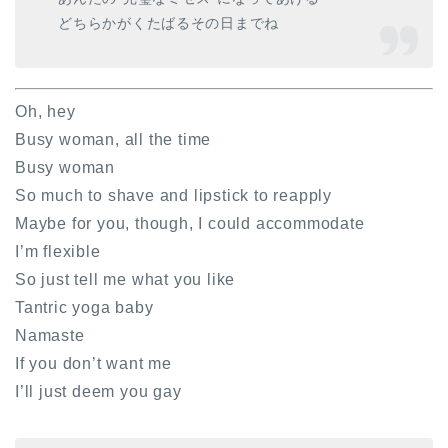
どちらかがくたばるその日までね
Oh, hey
Busy woman, all the time
Busy woman
So much to shave and lipstick to reapply
Maybe for you, though, I could accommodate
I’m flexible
So just tell me what you like
Tantric yoga baby
Namaste
If you don’t want me
I’ll just deem you gay