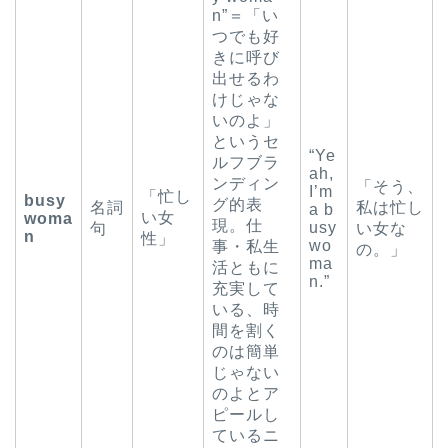
n”＝「い
つでも好
きに呼び
出せるわ
けじゃな
いのよ」
というセ
“Ye
ルフブラ
ah,
ンディン
「そう、
I’m
「忙し
busy
グ的表
名詞
私は忙し
a b
い女
woma
現。仕
usy
句
い女な
n
性」
wo
事・私生
の。」
ma
活ともに
n.”
充実して
いる、時
間を割く
のは簡単
じゃない
のよとア
ピールし
ているニ