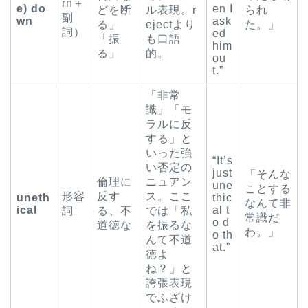
rn＋
e) do
en I
どを断
ル表現。r
られ
副
wn
ask
る」
ejectより
た。」
詞）
ed
「振
も口語
him
る」
的。
ou
t.”
「非常
識」「モ
ラルに反
する」と
いった強
“It’s
い否定の
just
「そんな
倫理に
ニュアン
une
ことする
形容
反す
ス。ここ
uneth
thic
なんて非
ical
al t
詞
る、不
では「私
常識だ
o d
道徳な
を振るな
わ。」
o th
んて不道
at.”
徳よ
ね？」と
誇張表現
でふざけ