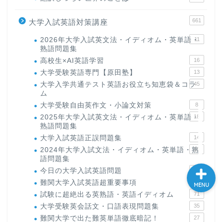
大学入試英語対策講座
661
大学入試英語対策講座
2026年大学入試英文法・イディオム・英単語・
11
英語名言・格言・カッコい
熟語問題集
い英語＆素敵な英文フレー
高校生×AI英語学習
16
ズ集
大学受験英語専門【原田塾】
13
大学入学共通テスト英語お役立ち知恵袋＆コラ
45
過去記事
ム
大学受験自由英作文・小論文対策
8
2025年大学入試英文法・イディオム・英単語・
18
CONTACT
熟語問題集
大学入試英語正誤問題集
14
2024年大学入試文法・イディオム・英単語・熟
15
語問題集
今日の大学入試英語問題
27
難関大学入試英語超重要事項
19
MENU
試験に超絶出る英熟語・英語イディオム
71
大学受験英会話文・口語表現問題集
35
難関大学で出た難英単語徹底暗記！
27