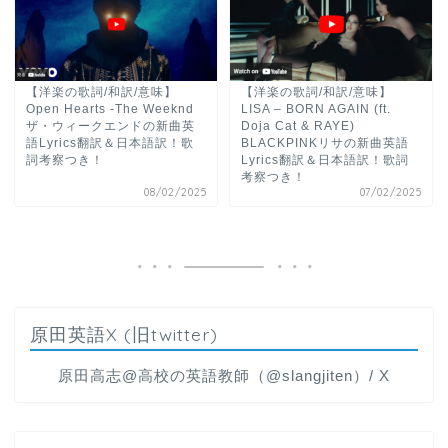
【洋楽の歌詞/和訳/意味】
【洋楽の歌詞/和訳/意味】
Open Hearts -The Weeknd
LISA – BORN AGAIN (ft.
ザ・ウィークエンドの新曲英
Doja Cat & RAYE)
語Lyrics翻訳＆日本語訳！歌
BLACKPINKリサの新曲英語
詞考察つき！
Lyrics翻訳＆日本語訳！歌詞
考察つき！
08/02/2025
07/02/2025
原田英語X (旧twitter)
原田高志@高校の英語教師（@slangjiten）/ X