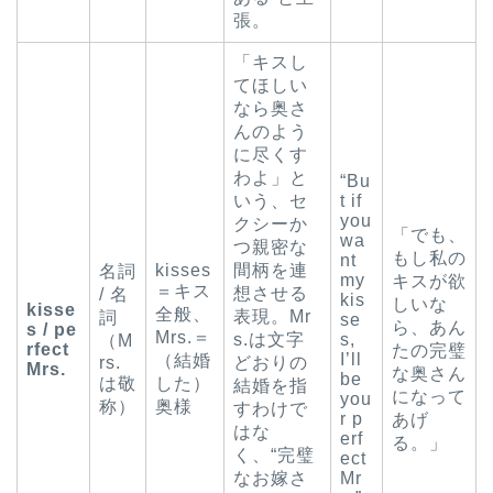
張。
「キスし
てほしい
なら奥さ
んのよう
に尽くす
わよ」と
“Bu
いう、セ
t if
you
クシーか
「でも、
wa
つ親密な
もし私の
nt
kisses
間柄を連
名詞
my
キスが欲
＝キス
想させる
/ 名
kis
しいな
kisse
全般、
表現。Mr
詞
se
ら、あん
s / pe
Mrs.＝
s.は文字
s,
（M
rfect
たの完璧
I’ll
（結婚
rs.
どおりの
Mrs.
な奥さん
be
は敬
した）
結婚を指
になって
you
称）
奥様
すわけで
r p
あげ
はな
erf
る。」
く、“完璧
ect
なお嫁さ
Mr