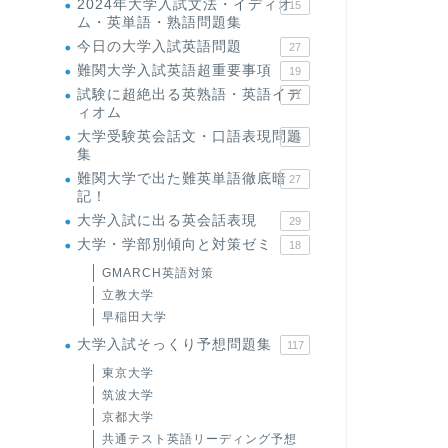
2024年大学入試文法・イディオ
15
ム・英単語・熟語問題集
今日の大学入試英語問題
27
難関大学入試英語超重要事項
19
試験に超絶出る英熟語・英語イデ
71
ィオム
大学受験英会話文・口語表現問題
35
集
難関大学で出た難英単語徹底暗
27
記！
大学入試に出る英会話表現
29
大学・学部別傾向と対策ゼミ
18
GMARCH英語対策
立教大学
早稲田大学
大学入試そっくり予想問題集
117
東京大学
筑波大学
京都大学
共通テスト英語リーディング予想