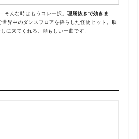
─ そんな時はもうコレ一択。
理屈抜きで効きま
'” のフレーズで世界中のダンスフロアを揺らした怪物ヒット。脳
潰しに来てくれる、頼もしい一曲です。