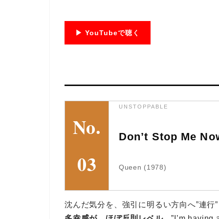
▶ YouTubeで聴く
UNSTOPPABLE
No.
Don’t Stop Me No
03
Queen (1978)
沈んだ気分を、強引に明るい方向へ”連行
多幸感が、ほぼ反則レベル
。”I’m hav