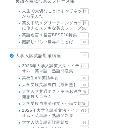
英語＆素敵な英文フレーズ集
人生で大切なことはすべてネット
23
から学んだ
英文手紙＆グリーティングカード
19
に使えるステキな英文フレーズ集
英語名言＆格言BEST20特集
6
翻訳しづらい世界のことば
18
大学入試英語対策講座
661
2026年大学入試英文法・イディ
11
オム・英単語・熟語問題集
高校生×AI英語学習
16
大学受験英語専門【原田塾】
13
大学入学共通テスト英語お役立ち
45
知恵袋＆コラム
大学受験自由英作文・小論文対策
8
2025年大学入試英文法・イディ
18
オム・英単語・熟語問題集
大学入試英語正誤問題集
14