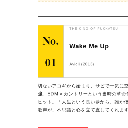
THE KING OF FUKKATSU
No.
Wake Me Up
01
Avicii (2013)
切ないアコギから始まり、サビで一気に
強
。EDM × カントリーという当時の革命作
ヒット。「人生という長い夢から、誰か僕を起
歌声が、不思議と心を立て直してくれま