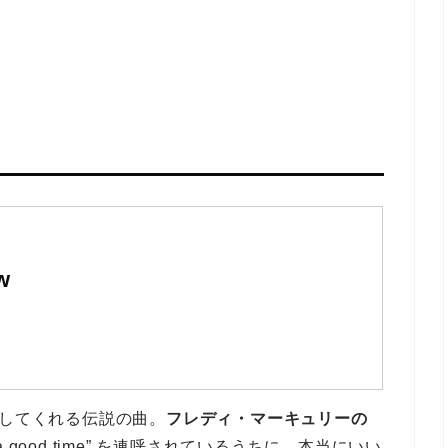
w
”してくれる伝説の曲。
フレディ・マーキュリーの
ing a good time” を連呼されているうちに、本当にいい