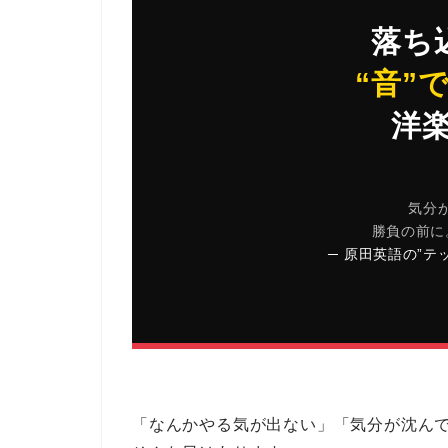
落ち
“音”
洋楽
気分
勝負の前に
─ 原田英語の”テ
「なんかやる気が出ない」「気分が沈ん