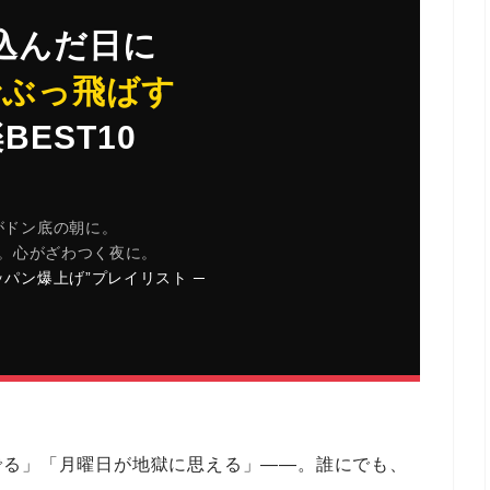
込んだ日に
でぶっ飛ばす
BEST10
がドン底の朝に。
。心がざわつく夜に。
ッパン爆上げ”プレイリスト ─
でる」「月曜日が地獄に思える」――。誰にでも、