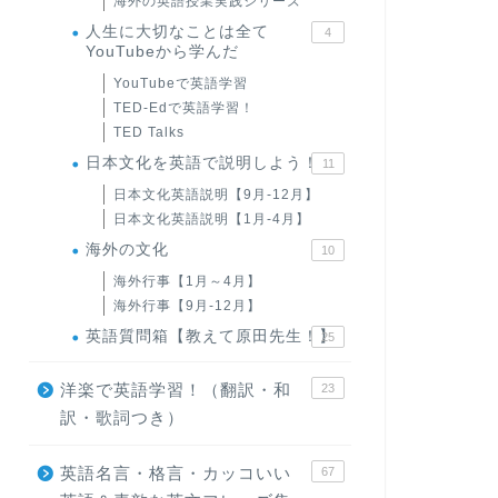
海外の英語授業実践シリーズ
人生に大切なことは全て
4
YouTubeから学んだ
YouTubeで英語学習
TED-Edで英語学習！
TED Talks
日本文化を英語で説明しよう！
11
日本文化英語説明【9月-12月】
日本文化英語説明【1月-4月】
海外の文化
10
海外行事【1月～4月】
海外行事【9月-12月】
英語質問箱【教えて原田先生！】
25
洋楽で英語学習！（翻訳・和
23
訳・歌詞つき）
英語名言・格言・カッコいい
67