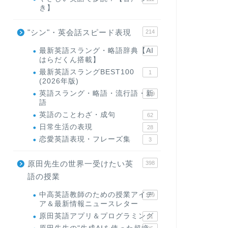
き】
"シン"・英会話スピード表現
214
最新英語スラング・略語辞典【AI
1
はらだくん搭載】
最新英語スラングBEST100
1
(2026年版)
英語スラング・略語・流行語・新
119
語
英語のことわざ・成句
62
日常生活の表現
28
恋愛英語表現・フレーズ集
3
原田先生の世界一受けたい英
398
語の授業
中高英語教師のための授業アイデ
169
ア＆最新情報ニュースレター
原田英語アプリ＆プログラミング
31