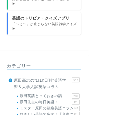
▶
英語のトリビア・クイズアプリ
「へぇ〜」が止まらない英語雑学クイズ
▶
カテゴリー
原田高志の"ほぼ日刊"英語学
647
習＆大学入試英語コラム
原田英語とっておきの話
280
原田先生の毎日英語！
111
ミスター原田の超絶英語コラム
145
やさしい英語で多読！【音声つ
111