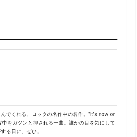
でくれる、ロックの名作中の名作。”It’s now or
る？ 背中をガツンと押される一曲。誰かの目を気にして
がする日に、ぜひ。