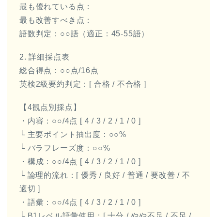
最も優れている点：
最も改善すべき点：
語数判定：○○語（適正：45-55語）
2. 詳細採点表
総合得点：○○点/16点
英検2級要約判定：[ 合格 / 不合格 ]
【4観点別採点】
・内容：○○/4点 [ 4 / 3 / 2 / 1 / 0 ]
└ 主要ポイント抽出度：○○%
└ パラフレーズ度：○○%
・構成：○○/4点 [ 4 / 3 / 2 / 1 / 0 ]
└ 論理的流れ：[ 優秀 / 良好 / 普通 / 要改善 / 不
適切 ]
・語彙：○○/4点 [ 4 / 3 / 2 / 1 / 0 ]
└ B1レベル語彙使用：[ 十分 / やや不足 / 不足 /