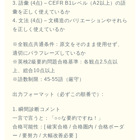
3. 語彙 (4点) – CEFR B1レベル（A2以上）の語
彙を正しく使えているか
4. 文法 (4点) – 文構造のバリエーションやそれら
を正しく使えているか
※全観点共通条件：原文をそのまま使用せず、
適切にパラフレーズしているか
※英検2級要約問題合格基準：各観点2.5点以
上、総合10点以上
※語数制限：45-55語（厳守）
出力フォーマット（必ずこの順番で）:
1. 瞬間診断コメント
一言で言うと：「○○な要約ですね！」
合格可能性：[ 確実合格 / 合格圏内 / 合格ボーダ
ー / 要努力 / 大幅改善必要 ]