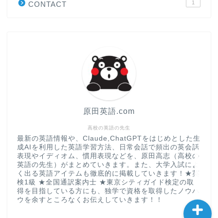
1
CONTACT
“シン”・英会話スピード表
現
大学入試英語対策講座
英語名言・格言・カッコい
い英語＆素敵な英文フレー
ズ集
原田英語.com
過去記事
高校の英語の先生
最新の英語情報や、Claude,ChatGPTをはじめとした生
成AIを利用した英語学習方法、日常会話で頻出の英会話
CONTACT
表現やイディオム、慣用表現などを、原田高志（高校の
英語の先生）がまとめていきます。また、大学入試によ
く出る英語アイテムも徹底的に掲載していきます！★英
検1級 ★全国通訳案内士 ★東京シティガイド検定の取
得を目指している方にも、独学で資格を取得したノウハ
ウを余すところなくお伝えしていきます！！