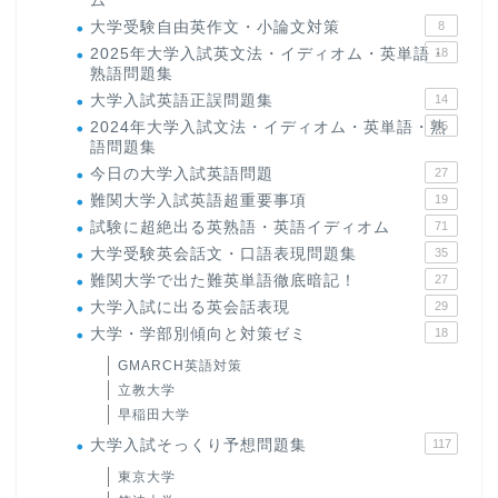
ム
大学受験自由英作文・小論文対策
8
2025年大学入試英文法・イディオム・英単語・
18
熟語問題集
大学入試英語正誤問題集
14
2024年大学入試文法・イディオム・英単語・熟
15
語問題集
今日の大学入試英語問題
27
難関大学入試英語超重要事項
19
試験に超絶出る英熟語・英語イディオム
71
大学受験英会話文・口語表現問題集
35
難関大学で出た難英単語徹底暗記！
27
大学入試に出る英会話表現
29
大学・学部別傾向と対策ゼミ
18
GMARCH英語対策
立教大学
早稲田大学
大学入試そっくり予想問題集
117
東京大学