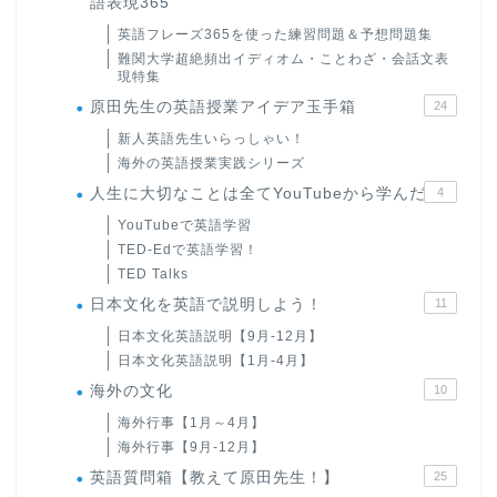
語表現365
英語フレーズ365を使った練習問題＆予想問題集
難関大学超絶頻出イディオム・ことわざ・会話文表
現特集
原田先生の英語授業アイデア玉手箱
24
新人英語先生いらっしゃい！
海外の英語授業実践シリーズ
人生に大切なことは全てYouTubeから学んだ
4
YouTubeで英語学習
TED-Edで英語学習！
TED Talks
日本文化を英語で説明しよう！
11
日本文化英語説明【9月-12月】
日本文化英語説明【1月-4月】
海外の文化
10
海外行事【1月～4月】
海外行事【9月-12月】
英語質問箱【教えて原田先生！】
25