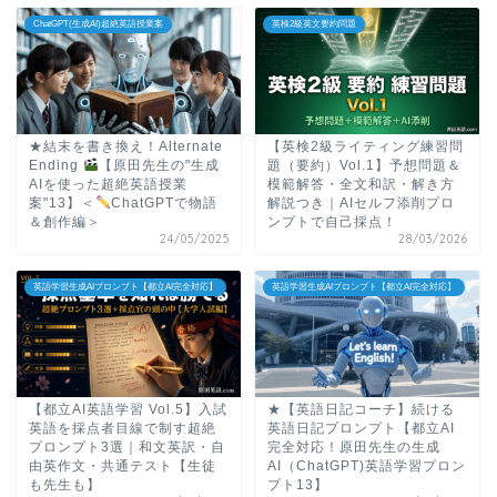
ChatGPT(生成AI)超絶英語授業案
英検2級英文要約問題
★結末を書き換え！Alternate
【英検2級ライティング練習問
Ending
【原田先生の"生成
題（要約）Vol.1】予想問題＆
AIを使った超絶英語授業
模範解答・全文和訳・解き方
案"13】＜
ChatGPTで物語
解説つき｜AIセルフ添削プロ
＆創作編＞
ンプトで自己採点！
24/05/2025
28/03/2026
英語学習生成AIプロンプト【都立AI完全対応】
英語学習生成AIプロンプト【都立AI完全対応】
【都立AI英語学習 Vol.5】入試
★【英語日記コーチ】続ける
英語を採点者目線で制す超絶
英語日記プロンプト【都立AI
プロンプト3選｜和文英訳・自
完全対応！原田先生の生成
由英作文・共通テスト【生徒
AI（ChatGPT)英語学習プロン
も先生も】
プト13】