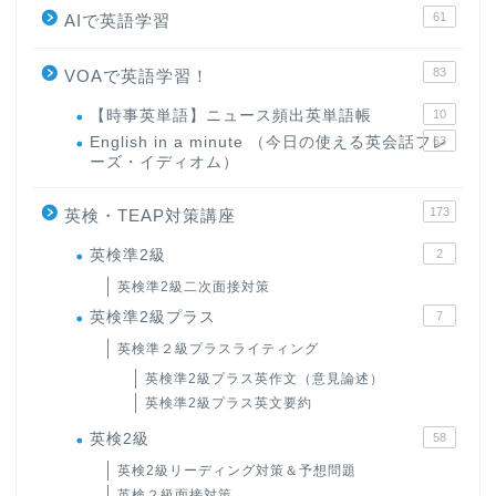
61
AIで英語学習
83
VOAで英語学習！
【時事英単語】ニュース頻出英単語帳
10
English in a minute （今日の使える英会話フレ
63
ーズ・イディオム）
173
英検・TEAP対策講座
英検準2級
2
英検準2級二次面接対策
英検準2級プラス
7
英検準２級プラスライティング
英検準2級プラス英作文（意見論述）
英検準2級プラス英文要約
英検2級
58
英検2級リーディング対策＆予想問題
英検２級面接対策