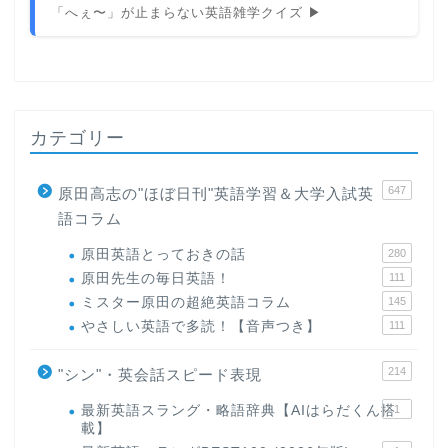
「へぇ〜」が止まらない英語雑学クイズ ▶
カテゴリー
647
原田高志の"ほぼ日刊"英語学習＆大学入試英
語コラム
原田英語とっておきの話
280
原田先生の毎日英語！
111
ミスター原田の超絶英語コラム
145
やさしい英語で多読！【音声つき】
111
214
"シン"・英会話スピード表現
最新英語スラング・略語辞典【AIはらだくん搭
1
載】