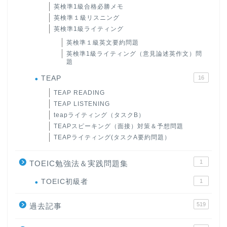
英検準1級合格必勝メモ
英検準１級リスニング
英検準1級ライティング
英検準１級英文要約問題
英検準1級ライティング（意見論述英作文）問
題
TEAP
16
TEAP READING
TEAP LISTENING
teapライティング（タスクB）
TEAPスピーキング（面接）対策＆予想問題
TEAPライティング(タスクA要約問題）
1
TOEIC勉強法＆実践問題集
ホーム
TOEIC初級者
1
519
原田高志の”ほぼ日刊”英語
過去記事
学習＆大学入試英語コラム