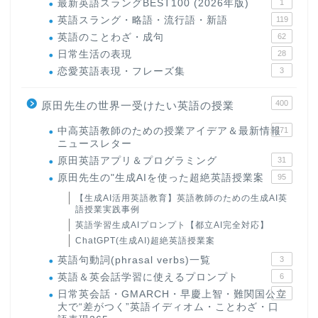
最新英語スラングBEST100 (2026年版)
1
英語スラング・略語・流行語・新語
119
英語のことわざ・成句
62
日常生活の表現
28
恋愛英語表現・フレーズ集
3
400
原田先生の世界一受けたい英語の授業
中高英語教師のための授業アイデア＆最新情報
171
ニュースレター
原田英語アプリ＆プログラミング
31
原田先生の"生成AIを使った超絶英語授業案
95
【生成AI活用英語教育】英語教師のための生成AI英
語授業実践事例
英語学習生成AIプロンプト【都立AI完全対応】
ChatGPT(生成AI)超絶英語授業案
英語句動詞(phrasal verbs)一覧
3
英語＆英会話学習に使えるプロンプト
6
日常英会話・GMARCH・早慶上智・難関国公立
22
大で“差がつく”英語イディオム・ことわざ・口