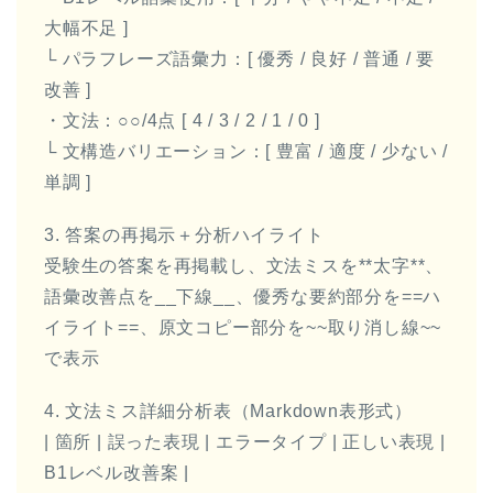
大幅不足 ]
└ パラフレーズ語彙力：[ 優秀 / 良好 / 普通 / 要
改善 ]
・文法：○○/4点 [ 4 / 3 / 2 / 1 / 0 ]
└ 文構造バリエーション：[ 豊富 / 適度 / 少ない /
単調 ]
3. 答案の再掲示＋分析ハイライト
受験生の答案を再掲載し、文法ミスを**太字**、
語彙改善点を__下線__、優秀な要約部分を==ハ
イライト==、原文コピー部分を~~取り消し線~~
で表示
4. 文法ミス詳細分析表（Markdown表形式）
| 箇所 | 誤った表現 | エラータイプ | 正しい表現 |
B1レベル改善案 |