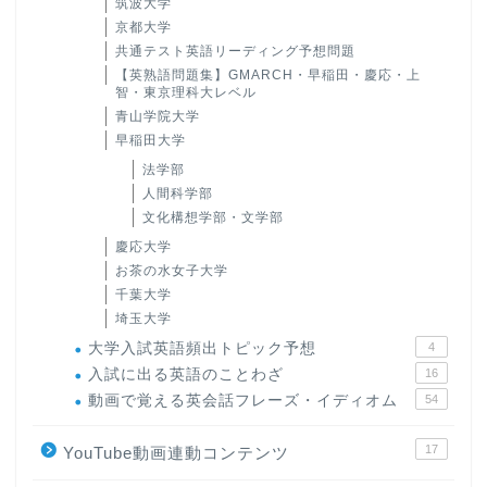
筑波大学
京都大学
共通テスト英語リーディング予想問題
【英熟語問題集】GMARCH・早稲田・慶応・上
智・東京理科大レベル
青山学院大学
早稲田大学
法学部
人間科学部
文化構想学部・文学部
慶応大学
お茶の水女子大学
千葉大学
埼玉大学
大学入試英語頻出トピック予想
4
入試に出る英語のことわざ
16
動画で覚える英会話フレーズ・イディオム
54
17
YouTube動画連動コンテンツ