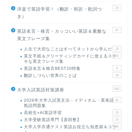
23
洋楽で英語学習！（翻訳・和訳・歌詞つ
き）
67
英語名言・格言・カッコいい英語＆素敵な
英文フレーズ集
人生で大切なことはすべてネットから学んだ
23
英文手紙＆グリーティングカードに使えるステ
19
キな英文フレーズ集
英語名言＆格言BEST20特集
6
翻訳しづらい世界のことば
18
661
大学入試英語対策講座
2026年大学入試英文法・イディオム・英単語・
11
熟語問題集
高校生×AI英語学習
16
大学受験英語専門【原田塾】
13
大学入学共通テスト英語お役立ち知恵袋＆コラ
45