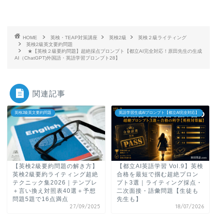
HOME
英検・TEAP対策講座
英検2級
英検２級ライティング
英検2級英文要約問題
★【英検２級要約問題】超絶採点プロンプト【都立AI完全対応！原田先生の生成
AI（ChatGPT)外国語・英語学習プロンプト28】
関連記事
英検2級英文要約問題
英語学習生成AIプロンプト【都立AI完全対応】
【英検2級要約問題の解き方】
【都立AI英語学習 Vol.9】英検
英検2級要約ライティング超絶
合格を最短で掴む超絶プロン
テクニック集2026｜テンプレ
プト3選｜ライティング採点・
＋言い換え対照表40選＋予想
二次面接・語彙問題【生徒も
問題5題で16点満点
先生も】
27/09/2025
18/07/2026