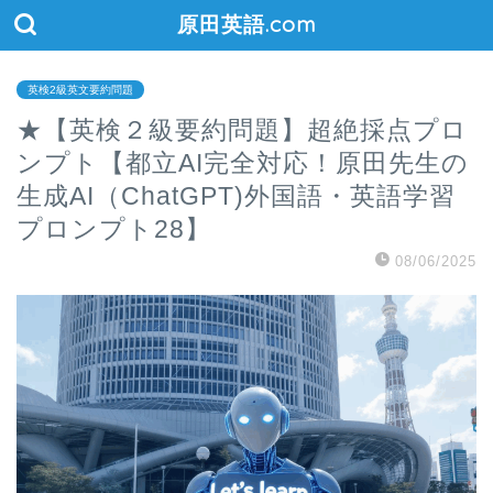
原田英語.com
英検2級英文要約問題
★【英検２級要約問題】超絶採点プロ
ンプト【都立AI完全対応！原田先生の
生成AI（ChatGPT)外国語・英語学習
プロンプト28】
08/06/2025