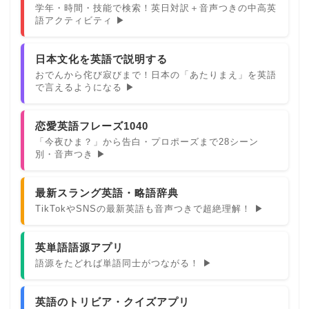
学年・時間・技能で検索！英日対訳＋音声つきの中高英
語アクティビティ ▶
日本文化を英語で説明する
おでんから侘び寂びまで！日本の「あたりまえ」を英語
で言えるようになる ▶
恋愛英語フレーズ1040
「今夜ひま？」から告白・プロポーズまで28シーン
別・音声つき ▶
最新スラング英語・略語辞典
TikTokやSNSの最新英語も音声つきで超絶理解！ ▶
英単語語源アプリ
語源をたどれば単語同士がつながる！ ▶
英語のトリビア・クイズアプリ