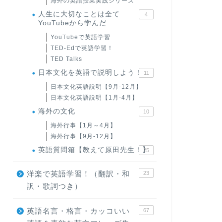
海外の英語授業実践シリーズ
人生に大切なことは全て
4
YouTubeから学んだ
YouTubeで英語学習
TED-Edで英語学習！
TED Talks
日本文化を英語で説明しよう！
11
日本文化英語説明【9月-12月】
日本文化英語説明【1月-4月】
海外の文化
10
海外行事【1月～4月】
海外行事【9月-12月】
英語質問箱【教えて原田先生！】
25
洋楽で英語学習！（翻訳・和
23
訳・歌詞つき）
英語名言・格言・カッコいい
67