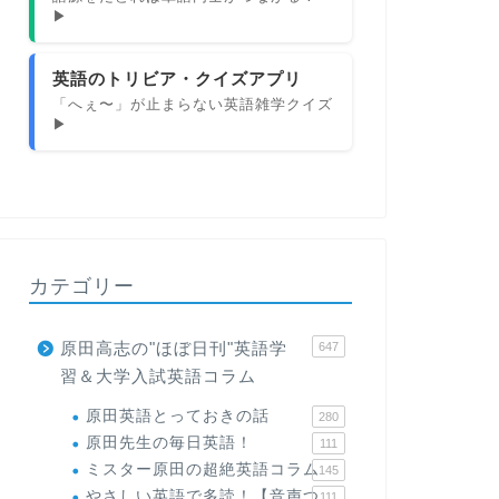
▶
英語のトリビア・クイズアプリ
「へぇ〜」が止まらない英語雑学クイズ
▶
カテゴリー
原田高志の"ほぼ日刊"英語学
647
習＆大学入試英語コラム
原田英語とっておきの話
280
原田先生の毎日英語！
111
ミスター原田の超絶英語コラム
145
やさしい英語で多読！【音声つ
111