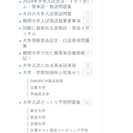
2024年大学入試文法・イディオ
15
ム・英単語・熟語問題集
今日の大学入試英語問題
27
難関大学入試英語超重要事項
19
試験に超絶出る英熟語・英語イデ
71
ィオム
大学受験英会話文・口語表現問題
35
集
難関大学で出た難英単語徹底暗
27
記！
大学入試に出る英会話表現
29
大学・学部別傾向と対策ゼミ
18
GMARCH英語対策
立教大学
早稲田大学
大学入試そっくり予想問題集
117
東京大学
筑波大学
京都大学
共通テスト英語リーディング予想