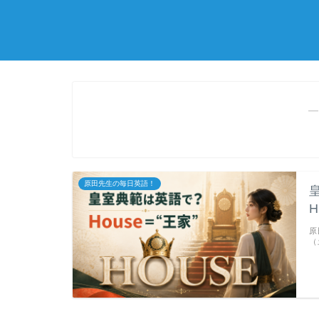
―
原田先生の毎日英語！
皇
原
（