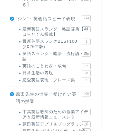
き】
"シン"・英会話スピード表現
214
最新英語スラング・略語辞典【AI
1
はらだくん搭載】
最新英語スラングBEST100
1
(2026年版)
英語スラング・略語・流行語・新
119
語
英語のことわざ・成句
62
日常生活の表現
28
恋愛英語表現・フレーズ集
3
原田先生の世界一受けたい英
400
語の授業
中高英語教師のための授業アイデ
171
ア＆最新情報ニュースレター
原田英語アプリ＆プログラミング
31