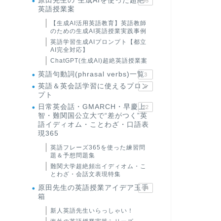
原田先生の"生成AIを使った超絶
95
英語授業案
【生成AI活用英語教育】英語教師
のための生成AI英語授業実践事例
英語学習生成AIプロンプト【都立
AI完全対応】
ChatGPT(生成AI)超絶英語授業案
英語句動詞(phrasal verbs)一覧
3
英語＆英会話学習に使えるプロン
6
プト
日常英会話・GMARCH・早慶上
22
智・難関国公立大で“差がつく”英
語イディオム・ことわざ・口語表
現365
英語フレーズ365を使った練習問
題＆予想問題集
難関大学超絶頻出イディオム・こ
とわざ・会話文表現特集
原田先生の英語授業アイデア玉手
24
箱
新人英語先生いらっしゃい！