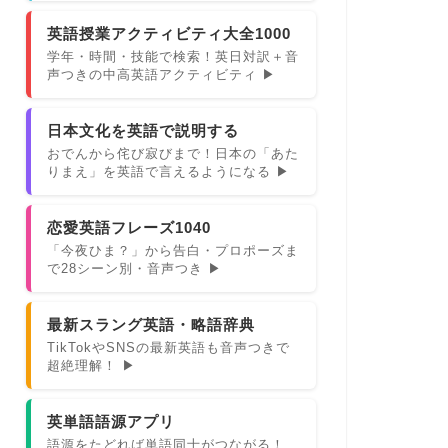
英語授業アクティビティ大全1000
学年・時間・技能で検索！英日対訳＋音
声つきの中高英語アクティビティ ▶
日本文化を英語で説明する
おでんから侘び寂びまで！日本の「あた
りまえ」を英語で言えるようになる ▶
恋愛英語フレーズ1040
「今夜ひま？」から告白・プロポーズま
で28シーン別・音声つき ▶
最新スラング英語・略語辞典
TikTokやSNSの最新英語も音声つきで
超絶理解！ ▶
英単語語源アプリ
語源をたどれば単語同士がつながる！