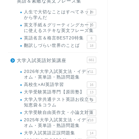
英語＆素敵な英文フレーズ集
人生で大切なことはすべてネット
23
から学んだ
英文手紙＆グリーティングカード
19
に使えるステキな英文フレーズ集
英語名言＆格言BEST20特集
6
翻訳しづらい世界のことば
18
大学入試英語対策講座
661
2026年大学入試英文法・イディ
11
オム・英単語・熟語問題集
高校生×AI英語学習
16
大学受験英語専門【原田塾】
13
大学入学共通テスト英語お役立ち
45
知恵袋＆コラム
大学受験自由英作文・小論文対策
8
2025年大学入試英文法・イディ
18
オム・英単語・熟語問題集
大学入試英語正誤問題集
14