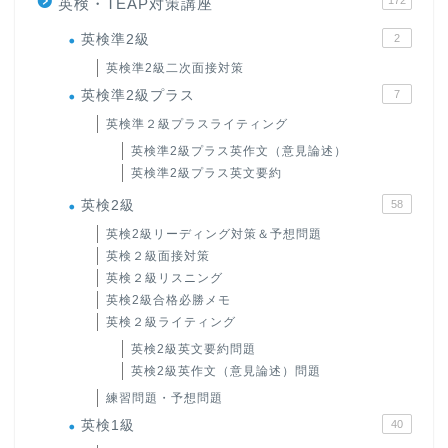
172
英検・TEAP対策講座
英検準2級
2
英検準2級二次面接対策
英検準2級プラス
7
英検準２級プラスライティング
英検準2級プラス英作文（意見論述）
英検準2級プラス英文要約
英検2級
58
英検2級リーディング対策＆予想問題
英検２級面接対策
英検２級リスニング
英検2級合格必勝メモ
英検２級ライティング
英検2級英文要約問題
英検2級英作文（意見論述）問題
練習問題・予想問題
英検1級
40