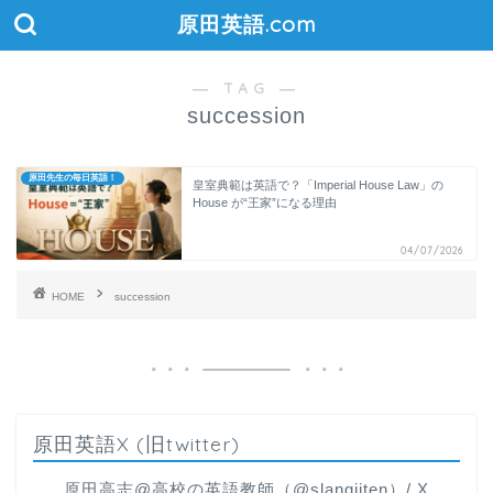
原田英語.com
― TAG ―
succession
原田先生の毎日英語！
皇室典範は英語で？「Imperial House Law」の
House が“王家”になる理由
04/07/2026
HOME
succession
原田英語X (旧twitter)
原田高志@高校の英語教師（@slangjiten）/ X