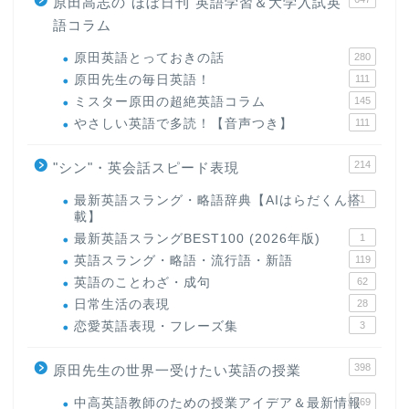
原田高志の"ほぼ日刊"英語学習＆大学入試英
語コラム
原田英語とっておきの話
280
原田先生の毎日英語！
111
ミスター原田の超絶英語コラム
145
やさしい英語で多読！【音声つき】
111
214
"シン"・英会話スピード表現
最新英語スラング・略語辞典【AIはらだくん搭
1
載】
最新英語スラングBEST100 (2026年版)
1
英語スラング・略語・流行語・新語
119
英語のことわざ・成句
62
日常生活の表現
28
恋愛英語表現・フレーズ集
3
398
原田先生の世界一受けたい英語の授業
中高英語教師のための授業アイデア＆最新情報
169