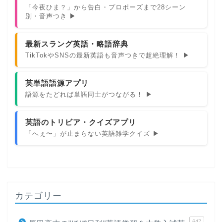
「今夜ひま？」から告白・プロポーズまで28シーン
別・音声つき ▶
最新スラング英語・略語辞典
TikTokやSNSの最新英語も音声つきで超絶理解！ ▶
英単語語源アプリ
語源をたどれば単語同士がつながる！ ▶
英語のトリビア・クイズアプリ
「へぇ〜」が止まらない英語雑学クイズ ▶
カテゴリー
647