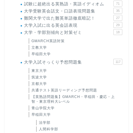
試験に超絶出る英熟語・英語イディオム
71
大学受験英会話文・口語表現問題集
35
難関大学で出た難英単語徹底暗記！
27
大学入試に出る英会話表現
29
大学・学部別傾向と対策ゼミ
18
GMARCH英語対策
立教大学
早稲田大学
大学入試そっくり予想問題集
117
東京大学
筑波大学
京都大学
共通テスト英語リーディング予想問題
【英熟語問題集】GMARCH・早稲田・慶応・上
智・東京理科大レベル
青山学院大学
早稲田大学
法学部
人間科学部