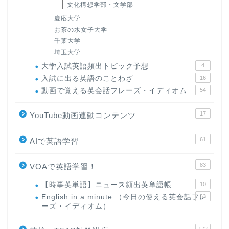
文化構想学部・文学部
慶応大学
お茶の水女子大学
千葉大学
埼玉大学
大学入試英語頻出トピック予想
4
入試に出る英語のことわざ
16
動画で覚える英会話フレーズ・イディオム
54
17
YouTube動画連動コンテンツ
61
AIで英語学習
83
VOAで英語学習！
【時事英単語】ニュース頻出英単語帳
10
English in a minute （今日の使える英会話フレ
63
ーズ・イディオム）