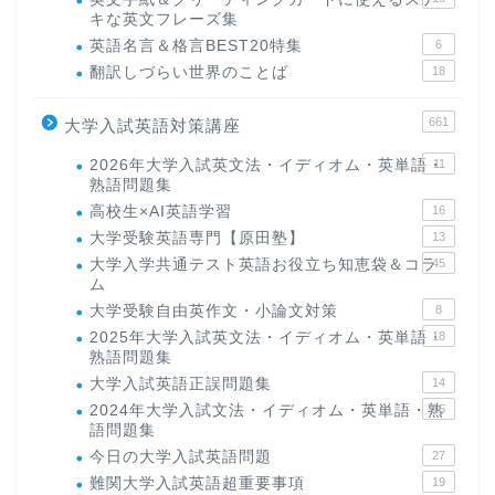
キな英文フレーズ集
英語名言＆格言BEST20特集
6
翻訳しづらい世界のことば
18
661
大学入試英語対策講座
2026年大学入試英文法・イディオム・英単語・
11
熟語問題集
高校生×AI英語学習
16
大学受験英語専門【原田塾】
13
大学入学共通テスト英語お役立ち知恵袋＆コラ
45
ム
大学受験自由英作文・小論文対策
8
2025年大学入試英文法・イディオム・英単語・
18
熟語問題集
大学入試英語正誤問題集
14
2024年大学入試文法・イディオム・英単語・熟
15
語問題集
今日の大学入試英語問題
27
難関大学入試英語超重要事項
19