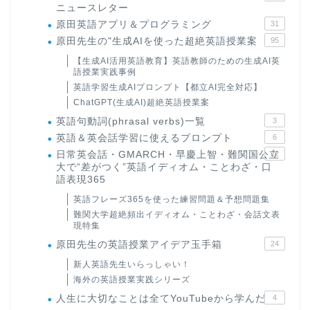
ニュースレター
原田英語アプリ＆プログラミング
31
原田先生の"生成AIを使った超絶英語授業案
95
【生成AI活用英語教育】英語教師のための生成AI英
語授業実践事例
英語学習生成AIプロンプト【都立AI完全対応】
ChatGPT(生成AI)超絶英語授業案
英語句動詞(phrasal verbs)一覧
3
英語＆英会話学習に使えるプロンプト
6
日常英会話・GMARCH・早慶上智・難関国公立
22
大で“差がつく”英語イディオム・ことわざ・口
語表現365
英語フレーズ365を使った練習問題＆予想問題集
難関大学超絶頻出イディオム・ことわざ・会話文表
現特集
原田先生の英語授業アイデア玉手箱
24
新人英語先生いらっしゃい！
海外の英語授業実践シリーズ
人生に大切なことは全てYouTubeから学んだ
4