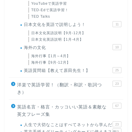
YouTubeで英語学習
TED-Edで英語学習！
TED Talks
日本文化を英語で説明しよう！
11
日本文化英語説明【9月-12月】
日本文化英語説明【1月-4月】
海外の文化
10
海外行事【1月～4月】
海外行事【9月-12月】
英語質問箱【教えて原田先生！】
25
23
洋楽で英語学習！（翻訳・和訳・歌詞つ
き）
67
英語名言・格言・カッコいい英語＆素敵な
英文フレーズ集
人生で大切なことはすべてネットから学んだ
23
英文手紙＆グリーティングカードに使えるステ
19