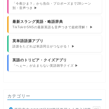
「今夜ひま？」から告白・プロポーズまで28シーン
別・音声つき ▶
最新スラング英語・略語辞典
TikTokやSNSの最新英語も音声つきで超絶理解！ ▶
英単語語源アプリ
語源をたどれば単語同士がつながる！ ▶
英語のトリビア・クイズアプリ
「へぇ〜」が止まらない英語雑学クイズ ▶
カテゴリー
647