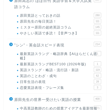
原田高志の"ほぼ日刊"英語学習＆大学入試英
語コラム
原田英語とっておきの話
280
原田先生の毎日英語！
111
ミスター原田の超絶英語コラム
145
やさしい英語で多読！【音声つき】
111
214
"シン"・英会話スピード表現
最新英語スラング・略語辞典【AIはらだくん搭
1
載】
最新英語スラングBEST100 (2026年版)
1
英語スラング・略語・流行語・新語
119
英語のことわざ・成句
62
日常生活の表現
28
恋愛英語表現・フレーズ集
3
400
原田先生の世界一受けたい英語の授業
中高英語教師のための授業アイデア＆最新情報
171