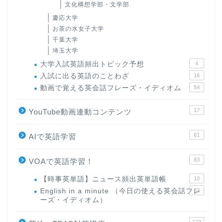
文化構想学部・文学部
慶応大学
お茶の水女子大学
千葉大学
埼玉大学
大学入試英語頻出トピック予想
4
入試に出る英語のことわざ
16
動画で覚える英会話フレーズ・イディオム
54
17
YouTube動画連動コンテンツ
61
AIで英語学習
83
VOAで英語学習！
【時事英単語】ニュース頻出英単語帳
10
English in a minute （今日の使える英会話フレ
63
ーズ・イディオム）