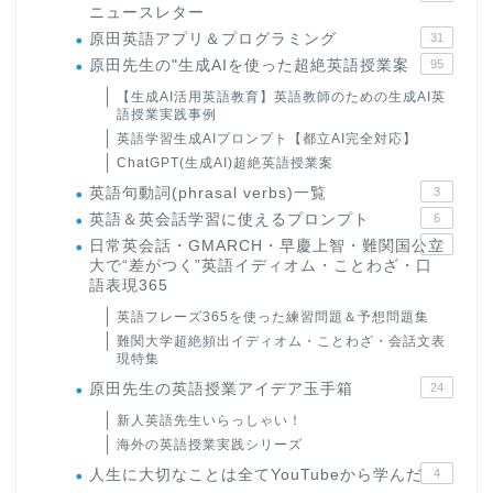
ニュースレター
原田英語アプリ＆プログラミング
31
原田先生の"生成AIを使った超絶英語授業案
95
【生成AI活用英語教育】英語教師のための生成AI英
語授業実践事例
英語学習生成AIプロンプト【都立AI完全対応】
ChatGPT(生成AI)超絶英語授業案
英語句動詞(phrasal verbs)一覧
3
英語＆英会話学習に使えるプロンプト
6
日常英会話・GMARCH・早慶上智・難関国公立
22
大で“差がつく”英語イディオム・ことわざ・口
語表現365
英語フレーズ365を使った練習問題＆予想問題集
難関大学超絶頻出イディオム・ことわざ・会話文表
現特集
原田先生の英語授業アイデア玉手箱
24
新人英語先生いらっしゃい！
海外の英語授業実践シリーズ
人生に大切なことは全てYouTubeから学んだ
4