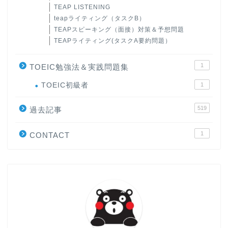
TEAP LISTENING
teapライティング（タスクB）
TEAPスピーキング（面接）対策＆予想問題
TEAPライティング(タスクA要約問題）
1
TOEIC勉強法＆実践問題集
ホーム
TOEIC初級者
1
519
原田高志の”ほぼ日刊”英語
過去記事
学習＆大学入試英語コラム
1
CONTACT
“シン”・英会話スピード表
現
大学入試英語対策講座
英語名言・格言・カッコい
い英語＆素敵な英文フレー