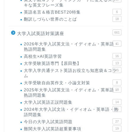
キな英文フレーズ集
英語名言＆格言BEST20特集
6
翻訳しづらい世界のことば
18
661
大学入試英語対策講座
2026年大学入試英文法・イディオム・英単語・
11
熟語問題集
高校生×AI英語学習
16
大学受験英語専門【原田塾】
13
大学入学共通テスト英語お役立ち知恵袋＆コラ
45
ム
大学受験自由英作文・小論文対策
8
2025年大学入試英文法・イディオム・英単語・
18
熟語問題集
大学入試英語正誤問題集
14
2024年大学入試文法・イディオム・英単語・熟
15
語問題集
今日の大学入試英語問題
27
難関大学入試英語超重要事項
19