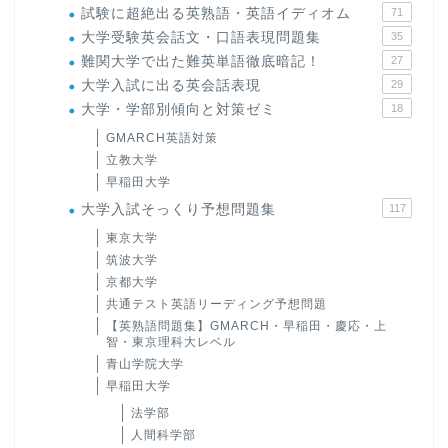
試験に超絶出る英熟語・英語イディオム
71
大学受験英会話文・口語表現問題集
35
難関大学で出た難英単語徹底暗記！
27
大学入試に出る英会話表現
29
大学・学部別傾向と対策ゼミ
18
GMARCH英語対策
立教大学
早稲田大学
大学入試そっくり予想問題集
117
東京大学
筑波大学
京都大学
共通テスト英語リーディング予想問題
【英熟語問題集】GMARCH・早稲田・慶応・上
智・東京理科大レベル
青山学院大学
早稲田大学
法学部
人間科学部