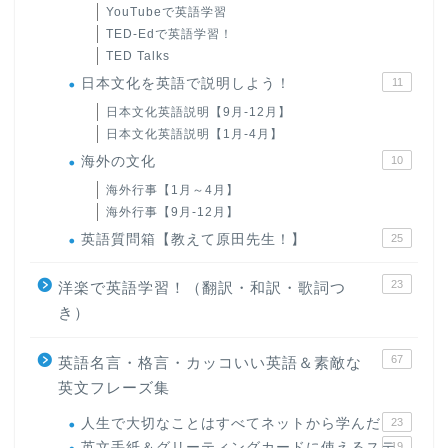
YouTubeで英語学習
TED-Edで英語学習！
TED Talks
日本文化を英語で説明しよう！
11
日本文化英語説明【9月-12月】
日本文化英語説明【1月-4月】
海外の文化
10
海外行事【1月～4月】
海外行事【9月-12月】
英語質問箱【教えて原田先生！】
25
23
洋楽で英語学習！（翻訳・和訳・歌詞つ
き）
67
英語名言・格言・カッコいい英語＆素敵な
英文フレーズ集
人生で大切なことはすべてネットから学んだ
23
英文手紙＆グリーティングカードに使えるステ
19