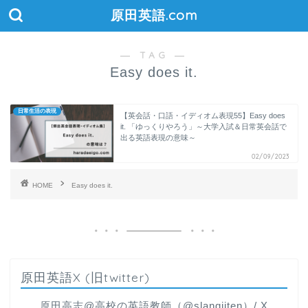
原田英語.com
― TAG ―
Easy does it.
日常生活の表現
【英会話・口語・イディオム表現55】Easy does
it. 「ゆっくりやろう」～大学入試＆日常英会話で
出る英語表現の意味～
02/09/2023
HOME
Easy does it.
原田英語X (旧twitter)
原田高志@高校の英語教師（@slangjiten）/ X