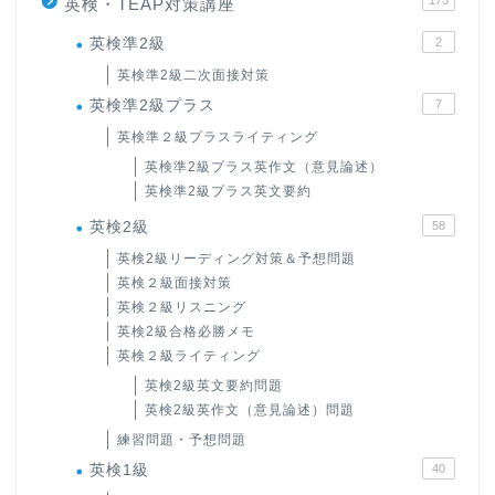
173
英検・TEAP対策講座
英検準2級
2
英検準2級二次面接対策
英検準2級プラス
7
英検準２級プラスライティング
英検準2級プラス英作文（意見論述）
英検準2級プラス英文要約
英検2級
58
英検2級リーディング対策＆予想問題
英検２級面接対策
英検２級リスニング
英検2級合格必勝メモ
英検２級ライティング
英検2級英文要約問題
英検2級英作文（意見論述）問題
練習問題・予想問題
英検1級
40