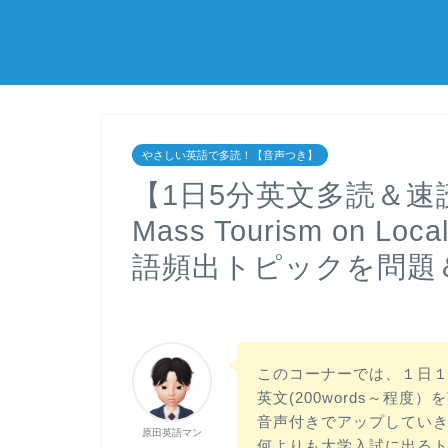
やさしい英語で多読！【音声つき】
【1日5分英文多読＆速読】＜
Mass Tourism on Lo
語頻出トピックを問題
このコーナーでは、１日
英文(200words～程
音声付きでアップしてい
原田英語マン
何よりも大学入試に出る