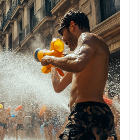
に
は
上
下
矢
印
キ
ー
を
使
っ
て
く
だ
さ
い。