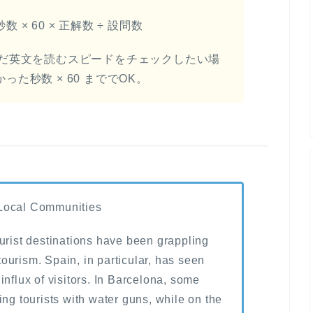
 × 60 × 正解数 ÷ 設問数
だ英文を読むスピードをチェックしたい場
かった秒数 × 60 まででOK。
 Local Communities
urist destinations have been grappling
ourism. Spain, in particular, has seen
influx of visitors. In Barcelona, some
ing tourists with water guns, while on the