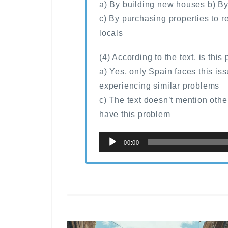
a) By building new houses b) By
c) By purchasing properties to ren
locals
(4) According to the text, is thi
a) Yes, only Spain faces this iss
experiencing similar problems
c) The text doesn’t mention oth
have this problem
音
00:00
声
プ
レ
ー
ヤ
ー