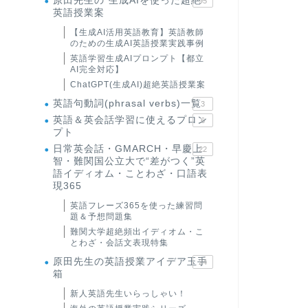
原田先生の"生成AIを使った超絶
95
英語授業案
【生成AI活用英語教育】英語教師
のための生成AI英語授業実践事例
英語学習生成AIプロンプト【都立
AI完全対応】
ChatGPT(生成AI)超絶英語授業案
英語句動詞(phrasal verbs)一覧
3
英語＆英会話学習に使えるプロン
6
プト
日常英会話・GMARCH・早慶上
22
智・難関国公立大で“差がつく”英
語イディオム・ことわざ・口語表
現365
英語フレーズ365を使った練習問
題＆予想問題集
難関大学超絶頻出イディオム・こ
とわざ・会話文表現特集
原田先生の英語授業アイデア玉手
24
箱
新人英語先生いらっしゃい！