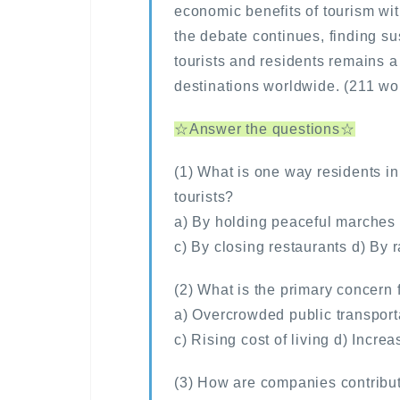
economic benefits of tourism wit
the debate continues, finding sus
tourists and residents remains a
destinations worldwide. (211 wo
☆Answer the questions☆
(1) What is one way residents i
tourists?
a) By holding peaceful marches 
c) By closing restaurants d) By r
(2) What is the primary concern 
a) Overcrowded public transport
c) Rising cost of living d) Increa
(3) How are companies contribu