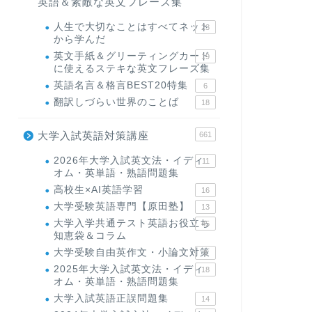
英語＆素敵な英文フレーズ集
人生で大切なことはすべてネット
23
から学んだ
英文手紙＆グリーティングカード
19
に使えるステキな英文フレーズ集
英語名言＆格言BEST20特集
6
翻訳しづらい世界のことば
18
大学入試英語対策講座
661
2026年大学入試英文法・イディ
11
オム・英単語・熟語問題集
高校生×AI英語学習
16
大学受験英語専門【原田塾】
13
大学入学共通テスト英語お役立ち
45
知恵袋＆コラム
大学受験自由英作文・小論文対策
8
2025年大学入試英文法・イディ
18
オム・英単語・熟語問題集
大学入試英語正誤問題集
14