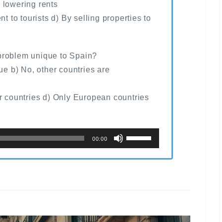
 lowering rents
t to tourists d) By selling properties to
s problem unique to Spain?
ue b) No, other countries are
er countries d) Only European countries
ボ
00:00
リ
ュ
ー
ム
調
節