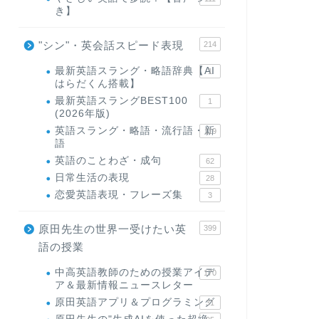
き】
"シン"・英会話スピード表現
214
最新英語スラング・略語辞典【AI
1
はらだくん搭載】
最新英語スラングBEST100
1
(2026年版)
英語スラング・略語・流行語・新
119
語
英語のことわざ・成句
62
日常生活の表現
28
恋愛英語表現・フレーズ集
3
原田先生の世界一受けたい英
399
語の授業
中高英語教師のための授業アイデ
170
ア＆最新情報ニュースレター
原田英語アプリ＆プログラミング
31