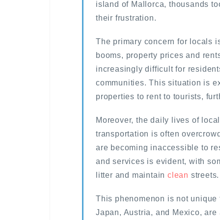
island of Mallorca, thousands to
their frustration.
The primary concern for locals is
booms, property prices and rent
increasingly difficult for residen
communities. This situation is
properties to rent to tourists, fur
Moreover, the daily lives of loca
transportation is often overcrow
are becoming inaccessible to res
and services is evident, with s
litter and maintain
clean
streets.
This phenomenon is not unique t
Japan, Austria, and Mexico, are