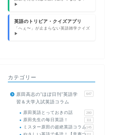
▶
英語のトリビア・クイズアプリ
「へぇ〜」が止まらない英語雑学クイズ
▶
カテゴリー
原田高志の"ほぼ日刊"英語学
647
習＆大学入試英語コラム
原田英語とっておきの話
280
原田先生の毎日英語！
111
ミスター原田の超絶英語コラム
145
やさしい英語で多読！【音声つ
111