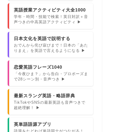
英語授業アクティビティ大全1000
学年・時間・技能で検索！英日対訳＋音
声つきの中高英語アクティビティ ▶
日本文化を英語で説明する
おでんから侘び寂びまで！日本の「あた
りまえ」を英語で言えるようになる ▶
恋愛英語フレーズ1040
「今夜ひま？」から告白・プロポーズま
で28シーン別・音声つき ▶
最新スラング英語・略語辞典
TikTokやSNSの最新英語も音声つきで
超絶理解！ ▶
英単語語源アプリ
語源をたどれば単語同士がつながる！