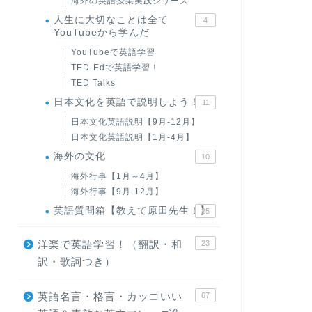
海外の英語授業実践シリーズ
人生に大切なことは全て
4
YouTubeから学んだ
YouTubeで英語学習
TED-Edで英語学習！
TED Talks
日本文化を英語で説明しよう！
11
日本文化英語説明【9月-12月】
日本文化英語説明【1月-4月】
海外の文化
10
海外行事【1月～4月】
海外行事【9月-12月】
英語質問箱【教えて原田先生！】
25
洋楽で英語学習！（翻訳・和
23
訳・歌詞つき）
英語名言・格言・カッコいい
67