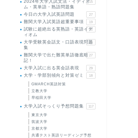
2024年大学入試文法・イディオ
15
ム・英単語・熟語問題集
今日の大学入試英語問題
27
難関大学入試英語超重要事項
19
試験に超絶出る英熟語・英語イデ
71
ィオム
大学受験英会話文・口語表現問題
35
集
難関大学で出た難英単語徹底暗
27
記！
大学入試に出る英会話表現
29
大学・学部別傾向と対策ゼミ
18
GMARCH英語対策
立教大学
早稲田大学
大学入試そっくり予想問題集
117
東京大学
筑波大学
京都大学
共通テスト英語リーディング予想