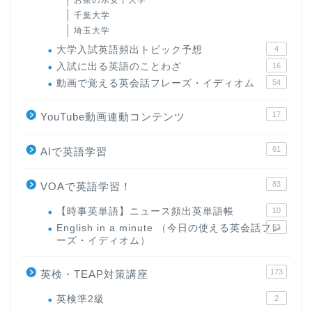
千葉大学
埼玉大学
大学入試英語頻出トピック予想
4
入試に出る英語のことわざ
16
動画で覚える英会話フレーズ・イディオム
54
17
YouTube動画連動コンテンツ
61
AIで英語学習
83
VOAで英語学習！
【時事英単語】ニュース頻出英単語帳
10
English in a minute （今日の使える英会話フレ
63
ーズ・イディオム）
173
英検・TEAP対策講座
英検準2級
2