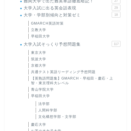
難関大学で出た難英単語徹底暗記！
27
大学入試に出る英会話表現
29
大学・学部別傾向と対策ゼミ
18
GMARCH英語対策
立教大学
早稲田大学
大学入試そっくり予想問題集
117
東京大学
筑波大学
京都大学
共通テスト英語リーディング予想問題
【英熟語問題集】GMARCH・早稲田・慶応・上
智・東京理科大レベル
青山学院大学
早稲田大学
法学部
人間科学部
文化構想学部・文学部
慶応大学
お茶の水女子大学