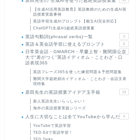
原田先生の"生成AIを使った超絶英語授業案
【生成AI活用英語教育】英語教師のための生成AI英
語授業実践事例
英語学習生成AIプロンプト【都立AI完全対応】
ChatGPT(生成AI)超絶英語授業案
英語句動詞(phrasal verbs)一覧
3
英語＆英会話学習に使えるプロンプト
6
日常英会話・GMARCH・早慶上智・難関国公立
22
大で“差がつく”英語イディオム・ことわざ・口
語表現365
英語フレーズ365を使った練習問題＆予想問題集
難関大学超絶頻出イディオム・ことわざ・会話文表
現特集
原田先生の英語授業アイデア玉手箱
24
新人英語先生いらっしゃい！
海外の英語授業実践シリーズ
人生に大切なことは全てYouTubeから学んだ
4
YouTubeで英語学習
TED-Edで英語学習！
TED Talks