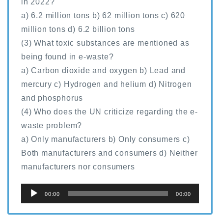
in 2022?
a) 6.2 million tons b) 62 million tons c) 620
million tons d) 6.2 billion tons
(3) What toxic substances are mentioned as
being found in e-waste?
a) Carbon dioxide and oxygen b) Lead and
mercury c) Hydrogen and helium d) Nitrogen
and phosphorus
(4) Who does the UN criticize regarding the e-
waste problem?
a) Only manufacturers b) Only consumers c)
Both manufacturers and consumers d) Neither
manufacturers nor consumers
音
00:00
00:00
声
プ