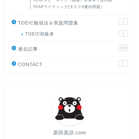
TEAPライティング(タスクA要約問題）
1
TOEIC勉強法＆実践問題集
ホーム
TOEIC初級者
1
519
原田高志の”ほぼ日刊”英語
過去記事
学習＆大学入試英語コラム
1
CONTACT
“シン”・英会話スピード表
現
大学入試英語対策講座
英語名言・格言・カッコい
い英語＆素敵な英文フレー
ズ集
原田英語.com