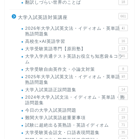
翻訳しづらい世界のことば
18
661
大学入試英語対策講座
2026年大学入試英文法・イディオム・英単語・
11
熟語問題集
高校生×AI英語学習
16
大学受験英語専門【原田塾】
13
大学入学共通テスト英語お役立ち知恵袋＆コラ
45
ム
大学受験自由英作文・小論文対策
8
2025年大学入試英文法・イディオム・英単語・
18
熟語問題集
大学入試英語正誤問題集
14
2024年大学入試文法・イディオム・英単語・熟
15
語問題集
今日の大学入試英語問題
27
難関大学入試英語超重要事項
19
試験に超絶出る英熟語・英語イディオム
71
大学受験英会話文・口語表現問題集
35