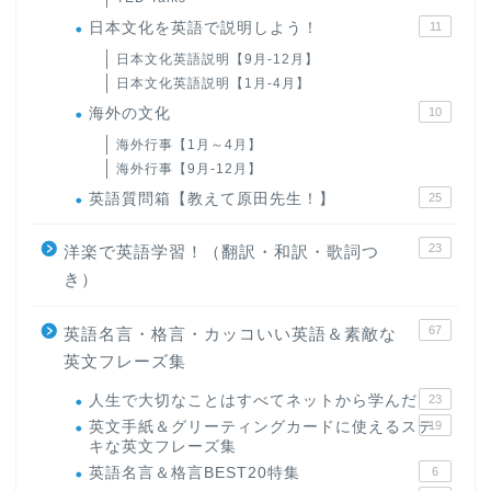
日本文化を英語で説明しよう！
11
日本文化英語説明【9月-12月】
日本文化英語説明【1月-4月】
海外の文化
10
海外行事【1月～4月】
海外行事【9月-12月】
英語質問箱【教えて原田先生！】
25
23
洋楽で英語学習！（翻訳・和訳・歌詞つ
き）
67
英語名言・格言・カッコいい英語＆素敵な
英文フレーズ集
人生で大切なことはすべてネットから学んだ
23
英文手紙＆グリーティングカードに使えるステ
19
キな英文フレーズ集
英語名言＆格言BEST20特集
6