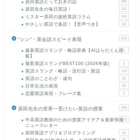
原田英語とっておきの話
280
原田先生の毎日英語！
111
ミスター原田の超絶英語コラム
145
やさしい英語で多読！【音声つき】
111
214
"シン"・英会話スピード表現
最新英語スラング・略語辞典【AIはらだくん搭
1
載】
最新英語スラングBEST100 (2026年版)
1
英語スラング・略語・流行語・新語
119
英語のことわざ・成句
62
日常生活の表現
28
恋愛英語表現・フレーズ集
3
399
原田先生の世界一受けたい英語の授業
中高英語教師のための授業アイデア＆最新情報
170
ニュースレター
原田英語アプリ＆プログラミング
31
95