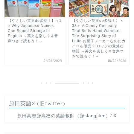
【やさしい英文de多読！】＜1
【やさしい英文de多読！】＜
＞Why Japanese Names
33＞ A Candy Company
Can Sound Strange in
That Sells Hand Warmers:
English ～英文を楽しく＆音
The Surprising Story of
声つきで読もう！～
Lotte お菓子メーカーなのにカ
イロを販売？ ロッテの意外な
物語 ～英文を楽しく＆音声つ
きで読もう！～
01/06/2025
18/02/2026
原田英語X (旧twitter)
原田高志@高校の英語教師（@slangjiten）/ X