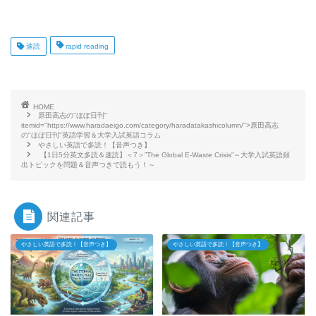
速読
rapid reading
HOME
原田高志の"ほぼ日刊"
itemid="https://www.haradaeigo.com/category/haradatakashicolumn/">原田高志
の"ほぼ日刊"英語学習＆大学入試英語コラム
やさしい英語で多読！【音声つき】
【1日5分英文多読＆速読】＜7＞”The Global E-Waste Crisis”～大学入試英語頻
出トピックを問題＆音声つきで読もう！～
関連記事
やさしい英語で多読！【音声つき】
やさしい英語で多読！【音声つき】