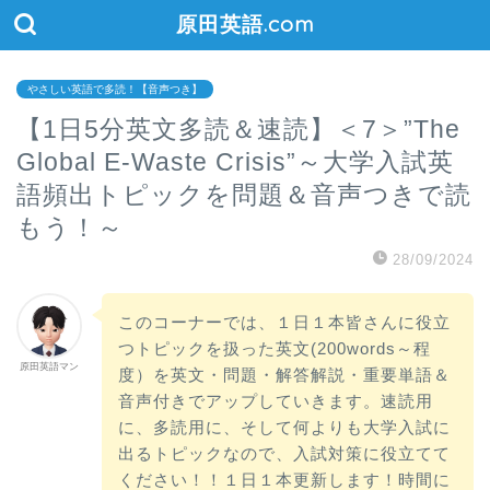
原田英語.com
やさしい英語で多読！【音声つき】
【1日5分英文多読＆速読】＜7＞”The
Global E-Waste Crisis”～大学入試英
語頻出トピックを問題＆音声つきで読
もう！～
28/09/2024
このコーナーでは、１日１本皆さんに役立
つトピックを扱った英文(200words～程
原田英語マン
度）を英文・問題・解答解説・重要単語＆
音声付きでアップしていきます。速読用
に、多読用に、そして何よりも大学入試に
出るトピックなので、入試対策に役立てて
ください！！１日１本更新します！時間に