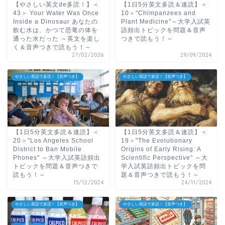
【やさしい英文de多読！】＜
【1日5分英文多読＆速読】＜
43＞ Your Water Was Once
10＞"Chimpanzees and
Inside a Dinosaur あなたの
Plant Medicine"～大学入試英
飲む水は、かつて恐竜の体を
語頻出トピックを問題＆音声
通った水だった ～英文を楽し
つきで読もう！～
く＆音声つきで読もう！～
27/02/2026
29/09/2024
やさしい英語で多読！【音声つき】
やさしい英語で多読！【音声つき】
【1日5分英文多読＆速読】＜
【1日5分英文多読＆速読】＜
20＞"Los Angeles School
19＞"The Evolutionary
District to Ban Mobile
Origins of Early Rising: A
Phones" ～大学入試英語頻出
Scientific Perspective" ～大
トピックを問題＆音声つきで
学入試英語頻出トピックを問
読もう！～
題＆音声つきで読もう！～
15/12/2024
24/11/2024
やさしい英語で多読！【音声つき】
やさしい英語で多読！【音声つき】