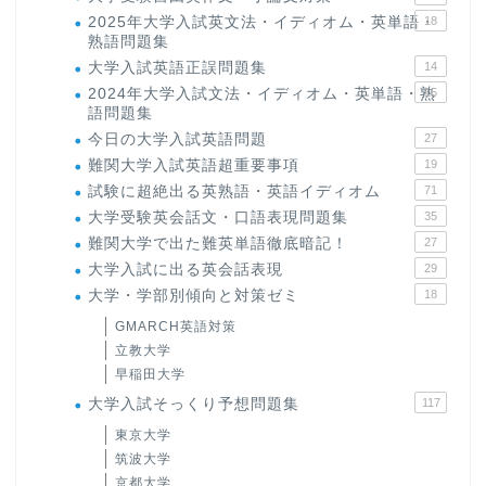
2025年大学入試英文法・イディオム・英単語・
18
熟語問題集
大学入試英語正誤問題集
14
2024年大学入試文法・イディオム・英単語・熟
15
語問題集
今日の大学入試英語問題
27
難関大学入試英語超重要事項
19
試験に超絶出る英熟語・英語イディオム
71
大学受験英会話文・口語表現問題集
35
難関大学で出た難英単語徹底暗記！
27
大学入試に出る英会話表現
29
大学・学部別傾向と対策ゼミ
18
GMARCH英語対策
立教大学
早稲田大学
大学入試そっくり予想問題集
117
東京大学
筑波大学
京都大学