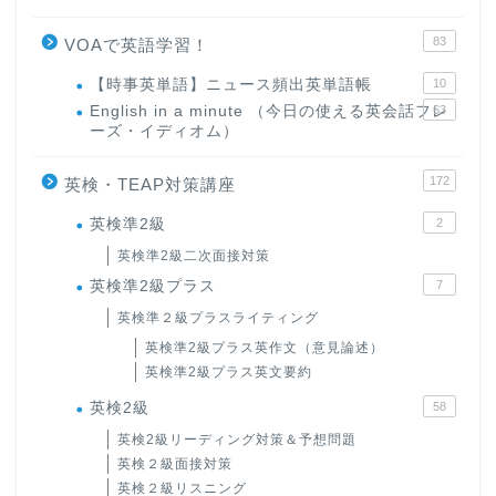
83
VOAで英語学習！
【時事英単語】ニュース頻出英単語帳
10
English in a minute （今日の使える英会話フレ
63
ーズ・イディオム）
172
英検・TEAP対策講座
英検準2級
2
英検準2級二次面接対策
英検準2級プラス
7
英検準２級プラスライティング
英検準2級プラス英作文（意見論述）
英検準2級プラス英文要約
英検2級
58
英検2級リーディング対策＆予想問題
英検２級面接対策
英検２級リスニング