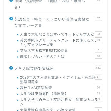
洋楽で英語学習！（翻訳・和訳・歌詞つ
き）
67
英語名言・格言・カッコいい英語＆素敵な
英文フレーズ集
人生で大切なことはすべてネットから学んだ
23
英文手紙＆グリーティングカードに使えるステ
19
キな英文フレーズ集
英語名言＆格言BEST20特集
6
翻訳しづらい世界のことば
18
661
大学入試英語対策講座
2026年大学入試英文法・イディオム・英単語・
11
熟語問題集
高校生×AI英語学習
16
大学受験英語専門【原田塾】
13
大学入学共通テスト英語お役立ち知恵袋＆コラ
45
ム
大学受験自由英作文・小論文対策
8