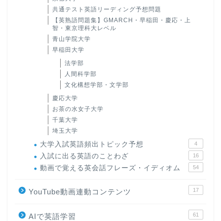
共通テスト英語リーディング予想問題
【英熟語問題集】GMARCH・早稲田・慶応・上
智・東京理科大レベル
青山学院大学
早稲田大学
法学部
人間科学部
文化構想学部・文学部
慶応大学
お茶の水女子大学
千葉大学
埼玉大学
大学入試英語頻出トピック予想
4
入試に出る英語のことわざ
16
動画で覚える英会話フレーズ・イディオム
54
17
YouTube動画連動コンテンツ
61
AIで英語学習