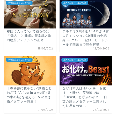
原田英語とっておきの話
原田英語とっておきの話
布団に入って5分で寝るのは
アルテミスII帰還！54年ぶり有
「気絶」？ 睡眠の新常識と脳
人月ミッション10日間の全記
内物質アデノシンの正体
録 ― クルー・記録・ヒートシ
ールド問題まで完全解説
19/03/2026
12/04/2026
原田英語とっておきの話
原田英語とっておきの話
【教科書に載らない“動物こと
なぜ日本人は凄い人を「お化
わざ”】“A frog in a well” (井
け」と呼び、英語圏では
の中の蛙)を超える 15 の生き
「Beast」と呼ぶのか？──日
物メタファー特集！
英の超人メタファーに隠され
た世界観の違い
01/08/2025
28/03/2026