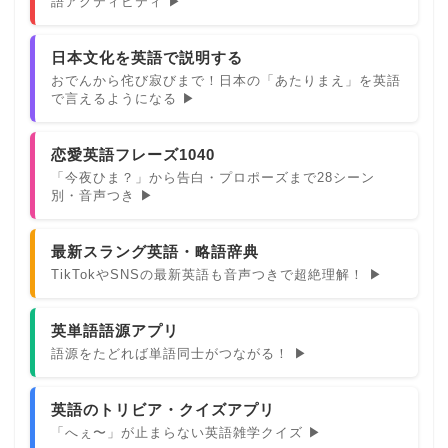
語アクティビティ ▶
日本文化を英語で説明する
おでんから侘び寂びまで！日本の「あたりまえ」を英語
で言えるようになる ▶
恋愛英語フレーズ1040
「今夜ひま？」から告白・プロポーズまで28シーン
別・音声つき ▶
最新スラング英語・略語辞典
TikTokやSNSの最新英語も音声つきで超絶理解！ ▶
英単語語源アプリ
語源をたどれば単語同士がつながる！ ▶
英語のトリビア・クイズアプリ
「へぇ〜」が止まらない英語雑学クイズ ▶