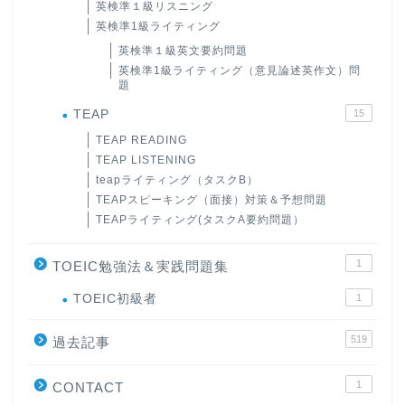
英検準１級リスニング
英検準1級ライティング
英検準１級英文要約問題
英検準1級ライティング（意見論述英作文）問
題
TEAP
15
TEAP READING
TEAP LISTENING
teapライティング（タスクB）
TEAPスピーキング（面接）対策＆予想問題
TEAPライティング(タスクA要約問題）
1
TOEIC勉強法＆実践問題集
ホーム
TOEIC初級者
1
519
過去記事
原田高志の”ほぼ日刊”英語
学習＆大学入試英語コラム
1
CONTACT