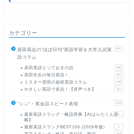
カテゴリー
647
原田高志の"ほぼ日刊"英語学習＆大学入試英
語コラム
原田英語とっておきの話
280
原田先生の毎日英語！
111
ミスター原田の超絶英語コラム
145
やさしい英語で多読！【音声つき】
111
214
"シン"・英会話スピード表現
最新英語スラング・略語辞典【AIはらだくん搭
1
載】
最新英語スラングBEST100 (2026年版)
1
119