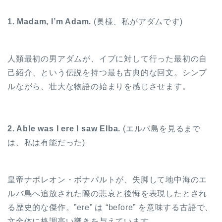
1. Madam, I’m Adam.
(奥様、私がアダムです)
人類最初の男アダムが、イブに対して行った最初の自
己紹介、という伝説を持つ最も古典的な回文。シンプ
ルながら、壮大な物語の始まりを感じさせます。
2. Able was I ere I saw Elba.
(エルバ島を見るまで
は、私は有能だった)
皇帝ナポレオン・ボナパルトが、失脚して地中海のエ
ルバ島へ追放された際の悲哀と後悔を表現したとされ
る歴史的な傑作。”ere” は “before” を意味する古語で、
文全体に格調高い響きを与えています。