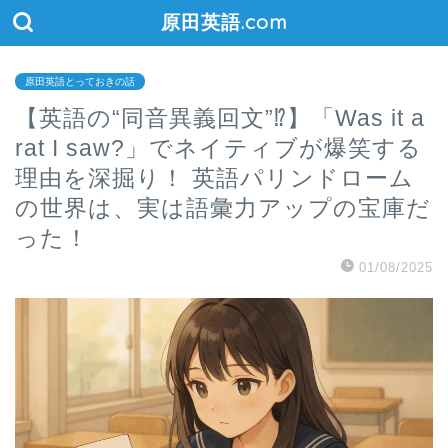
原田英語.com
原田英語とっておきの話
【英語の“同音異義回文”⁉】「Was it a
rat I saw?」でネイティブが爆笑する
理由を深掘り！ 英語パリンドローム
の世界は、実は語彙力アップの宝庫だ
った！
01/08/2025