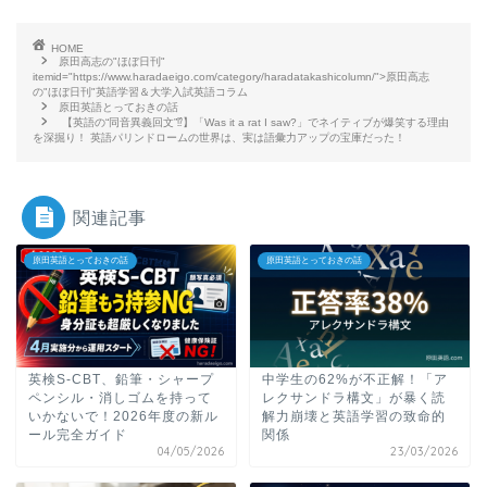
HOME
原田高志の"ほぼ日刊"
itemid="https://www.haradaeigo.com/category/haradatakashicolumn/">原田高志
の"ほぼ日刊"英語学習＆大学入試英語コラム
原田英語とっておきの話
【英語の“同音異義回文”⁉】「Was it a rat I saw?」でネイティブが爆笑する理由
を深掘り！ 英語パリンドロームの世界は、実は語彙力アップの宝庫だった！
関連記事
原田英語とっておきの話
原田英語とっておきの話
英検S-CBT、鉛筆・シャープ
中学生の62%が不正解！「ア
ペンシル・消しゴムを持って
レクサンドラ構文」が暴く読
いかないで！2026年度の新ル
解力崩壊と英語学習の致命的
ール完全ガイド
関係
04/05/2026
23/03/2026