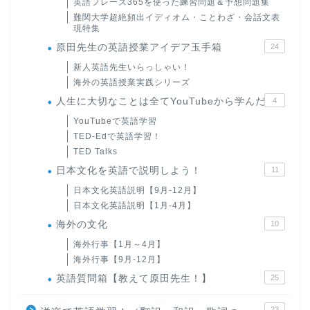
英語フレーズ365を使った練習問題＆予想問題集
難関大学超絶頻出イディオム・ことわざ・会話文表
現特集
原田先生の英語授業アイデア玉手箱
24
新人英語先生いらっしゃい！
海外の英語授業実践シリーズ
人生に大切なことは全てYouTubeから学んだ
4
YouTubeで英語学習
TED-Edで英語学習！
TED Talks
日本文化を英語で説明しよう！
11
日本文化英語説明【9月-12月】
日本文化英語説明【1月-4月】
海外の文化
10
海外行事【1月～4月】
海外行事【9月-12月】
英語質問箱【教えて原田先生！】
25
23