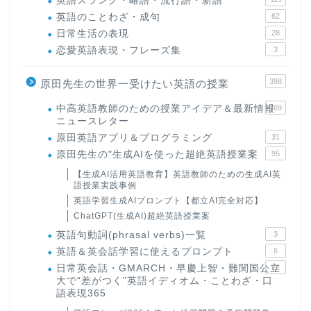
英語スラング・略語・流行語・新語
英語のことわざ・成句
62
日常生活の表現
28
恋愛英語表現・フレーズ集
3
398
原田先生の世界一受けたい英語の授業
中高英語教師のための授業アイデア＆最新情報
169
ニュースレター
原田英語アプリ＆プログラミング
31
原田先生の"生成AIを使った超絶英語授業案
95
【生成AI活用英語教育】英語教師のための生成AI英
語授業実践事例
英語学習生成AIプロンプト【都立AI完全対応】
ChatGPT(生成AI)超絶英語授業案
英語句動詞(phrasal verbs)一覧
3
英語＆英会話学習に使えるプロンプト
6
日常英会話・GMARCH・早慶上智・難関国公立
22
大で“差がつく”英語イディオム・ことわざ・口
語表現365