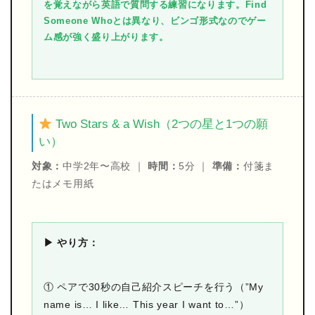
を覚えながら英語で質問する練習になります。Find
Someone Whoとは異なり、ビンゴ形式なのでゲー
ム感が強く盛り上がります。
Two Stars & a Wish（2つの星と1つの願
い）
対象：
中学2年〜高校 ｜
時間：
5分 ｜
準備：
付箋ま
たはメモ用紙
▶ やり方：
① ペアで30秒の自己紹介スピーチを行う（”My
name is… I like… This year I want to…”）