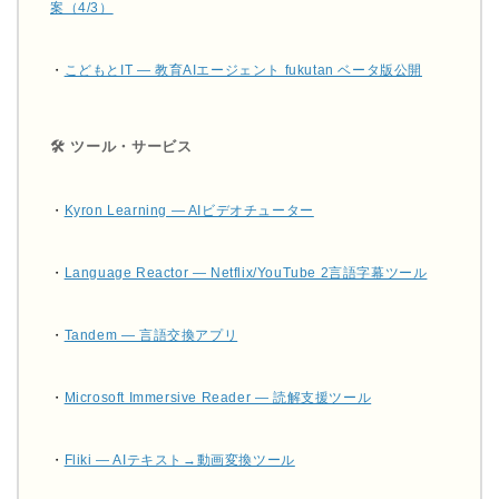
案（4/3）
・
こどもとIT — 教育AIエージェント fukutan ベータ版公開
🛠 ツール・サービス
・
Kyron Learning — AIビデオチューター
・
Language Reactor — Netflix/YouTube 2言語字幕ツール
・
Tandem — 言語交換アプリ
・
Microsoft Immersive Reader — 読解支援ツール
・
Fliki — AIテキスト→動画変換ツール