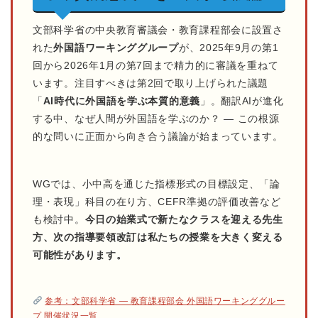
文部科学省の中央教育審議会・教育課程部会に設置さ
れた
外国語ワーキンググループ
が、2025年9月の第1
回から2026年1月の第7回まで精力的に審議を重ねて
います。注目すべきは第2回で取り上げられた議題
「
AI時代に外国語を学ぶ本質的意義
」。翻訳AIが進化
する中、なぜ人間が外国語を学ぶのか？ — この根源
的な問いに正面から向き合う議論が始まっています。
WGでは、小中高を通じた指標形式の目標設定、「論
理・表現」科目の在り方、CEFR準拠の評価改善など
も検討中。
今日の始業式で新たなクラスを迎える先生
方、次の指導要領改訂は私たちの授業を大きく変える
可能性があります。
参考：文部科学省 — 教育課程部会 外国語ワーキンググルー
プ 開催状況一覧