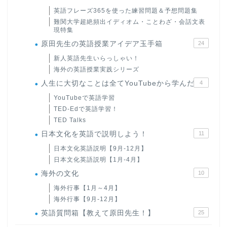
英語フレーズ365を使った練習問題＆予想問題集
難関大学超絶頻出イディオム・ことわざ・会話文表
現特集
原田先生の英語授業アイデア玉手箱
24
新人英語先生いらっしゃい！
海外の英語授業実践シリーズ
人生に大切なことは全てYouTubeから学んだ
4
YouTubeで英語学習
TED-Edで英語学習！
TED Talks
日本文化を英語で説明しよう！
11
日本文化英語説明【9月-12月】
日本文化英語説明【1月-4月】
海外の文化
10
海外行事【1月～4月】
海外行事【9月-12月】
英語質問箱【教えて原田先生！】
25