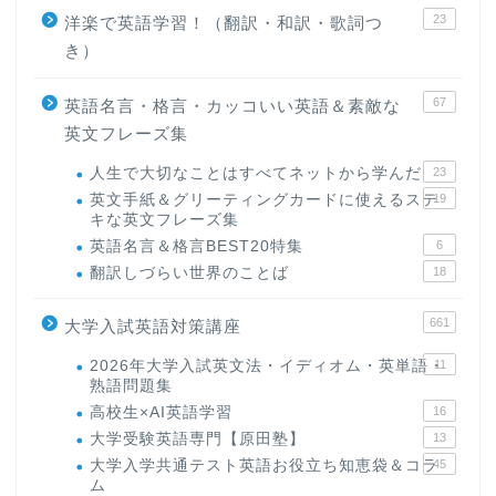
23
洋楽で英語学習！（翻訳・和訳・歌詞つ
き）
67
英語名言・格言・カッコいい英語＆素敵な
英文フレーズ集
人生で大切なことはすべてネットから学んだ
23
英文手紙＆グリーティングカードに使えるステ
19
キな英文フレーズ集
英語名言＆格言BEST20特集
6
翻訳しづらい世界のことば
18
661
大学入試英語対策講座
2026年大学入試英文法・イディオム・英単語・
11
熟語問題集
高校生×AI英語学習
16
大学受験英語専門【原田塾】
13
大学入学共通テスト英語お役立ち知恵袋＆コラ
45
ム