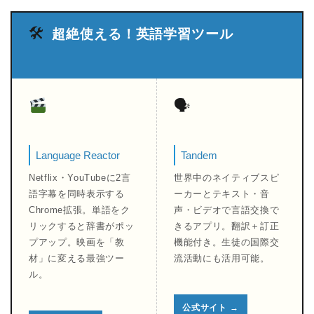
🛠
超絶使える！英語学習ツール
🗣
Language Reactor
Tandem
Netflix・YouTubeに2言
世界中のネイティブスピ
語字幕を同時表示する
ーカーとテキスト・音
Chrome拡張。単語をク
声・ビデオで言語交換で
リックすると辞書がポッ
きるアプリ。翻訳＋訂正
プアップ。映画を「教
機能付き。生徒の国際交
材」に変える最強ツー
流活動にも活用可能。
ル。
公式サイト →