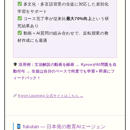
多文化・多言語背景の生徒に対応した差別化
学習をサポート
コース完了率が従来比
最大70%向上
という研
究結果あり
動画＋AI質問の組み合わせで、反転授業の教
材作成にも最適
活用例：文法解説の動画を録画 → KyronがAI問題を自
動付与 → 生徒は自分のペースで何度でも学習＋即座にフ
ィードバック！
Kyron Learning 公式サイトはこちら →
fukutan — 日本発の教育AIエージェン