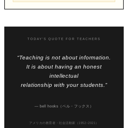
TODAY’S QUOTE FOR TEACHERS
“Teaching is not about information.
It is about having an honest
intellectual
relationship with your students.”
— bell hooks（ベル・フックス）
アメリカの教育者・社会活動家（1952–2021）