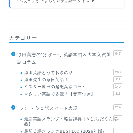
「へぇ〜」が止まらない英語雑学クイズ ▶
カテゴリー
647
原田高志の"ほぼ日刊"英語学習＆大学入試英
語コラム
原田英語とっておきの話
280
原田先生の毎日英語！
111
ミスター原田の超絶英語コラム
145
やさしい英語で多読！【音声つき】
111
214
"シン"・英会話スピード表現
最新英語スラング・略語辞典【AIはらだくん搭
1
載】
最新英語スラングBEST100 (2026年版)
1