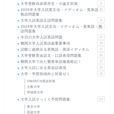
大学受験自由英作文・小論文対策
8
2025年大学入試英文法・イディオム・英単語・
18
熟語問題集
大学入試英語正誤問題集
14
2024年大学入試文法・イディオム・英単語・熟
15
語問題集
今日の大学入試英語問題
27
難関大学入試英語超重要事項
19
試験に超絶出る英熟語・英語イディオム
71
大学受験英会話文・口語表現問題集
35
難関大学で出た難英単語徹底暗記！
27
大学入試に出る英会話表現
29
ホーム
大学・学部別傾向と対策ゼミ
18
GMARCH英語対策
原田高志の”ほぼ日刊”英語
立教大学
学習＆大学入試英語コラム
早稲田大学
大学入試そっくり予想問題集
117
“シン”・英会話スピード表
東京大学
現
筑波大学