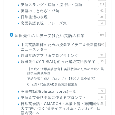
英語スラング・略語・流行語・新語
119
英語のことわざ・成句
62
日常生活の表現
28
恋愛英語表現・フレーズ集
3
397
原田先生の世界一受けたい英語の授業
中高英語教師のための授業アイデア＆最新情報
168
ニュースレター
原田英語アプリ＆プログラミング
31
原田先生の"生成AIを使った超絶英語授業案
95
【生成AI活用英語教育】英語教師のための生成AI英
語授業実践事例
英語学習生成AIプロンプト【都立AI完全対応】
ChatGPT(生成AI)超絶英語授業案
英語句動詞(phrasal verbs)一覧
3
英語＆英会話学習に使えるプロンプト
6
日常英会話・GMARCH・早慶上智・難関国公立
22
大で“差がつく”英語イディオム・ことわざ・口
語表現365