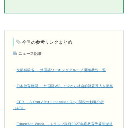
今号の参考リンクまとめ
ニュース記事
・
文部科学省 — 外国語ワーキンググループ 開催状況一覧
・
日本教育新聞 — 外国語WG、中2から社会的話題導入を提案
・
CFR — A Year After ‘Liberation Day’ 関税の影響分析
（4/3）
・
Education Week — トランプ政権2027年度教育予算削減提