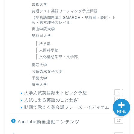
京都大学
大学入試英語対策講座
共通テスト英語リーディング予想問題
【英熟語問題集】GMARCH・早稲田・慶応・上
智・東京理科大レベル
英語名言・格言・カッコい
青山学院大学
い英語＆素敵な英文フレー
早稲田大学
ズ集
法学部
人間科学部
過去記事
文化構想学部・文学部
慶応大学
CONTACT
お茶の水女子大学
千葉大学
埼玉大学
大学入試英語頻出トピック予想
4
入試に出る英語のことわざ
16
動画で覚える英会話フレーズ・イディオム
54
MENU
17
YouTube動画連動コンテンツ