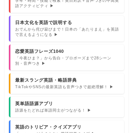
学年・時間・技能で検索！英日対訳＋音声つきの中高英
語アクティビティ ▶
日本文化を英語で説明する
おでんから侘び寂びまで！日本の「あたりまえ」を英語
で言えるようになる ▶
恋愛英語フレーズ1040
「今夜ひま？」から告白・プロポーズまで28シーン
別・音声つき ▶
最新スラング英語・略語辞典
TikTokやSNSの最新英語も音声つきで超絶理解！ ▶
英単語語源アプリ
語源をたどれば単語同士がつながる！ ▶
英語のトリビア・クイズアプリ