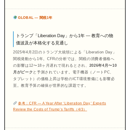
GLOBAL — 関税1年
トランプ「Liberation Day」から1年 — 教育への物
価波及が本格化する見通し
2025年4月2日のトランプ大統領による「Liberation Day」
関税発動から1年。CFRの分析では、関税の消費者価格へ
の影響は12〜18ヶ月遅れで現れるとされ、
2026年4月〜10
月がピーク
と予測されています。電子機器（ノートPC、
タブレット）の価格上昇は学校のICT環境整備にも影響必
至。教育予算の確保が世界的な課題です。
参考：CFR — A Year After ‘Liberation Day,’ Experts
Review the Costs of Trump’s Tariffs（4/3）