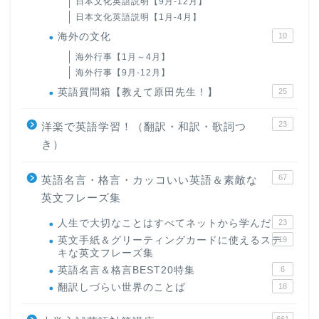
日本文化英語説明【9月-12月】
日本文化英語説明【1月-4月】
海外の文化
10
海外行事【1月～4月】
海外行事【9月-12月】
英語質問箱【教えて原田先生！】
25
23
洋楽で英語学習！（翻訳・和訳・歌詞つ
き）
67
英語名言・格言・カッコいい英語＆素敵な
英文フレーズ集
人生で大切なことはすべてネットから学んだ
23
英文手紙＆グリーティングカードに使えるステ
19
キな英文フレーズ集
英語名言＆格言BEST20特集
6
翻訳しづらい世界のことば
18
661