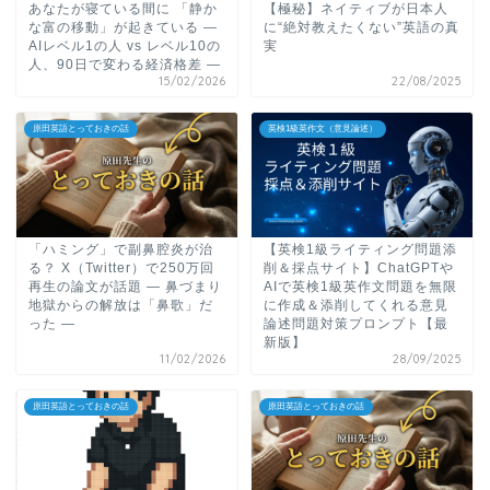
あなたが寝ている間に 「静か
【極秘】ネイティブが日本人
な富の移動」が起きている ―
に“絶対教えたくない”英語の真
AIレベル1の人 vs レベル10の
実
人、90日で変わる経済格差 ―
15/02/2026
22/08/2025
原田英語とっておきの話
英検1級英作文（意見論述）
「ハミング」で副鼻腔炎が治
【英検1級ライティング問題添
る？ X（Twitter）で250万回
削＆採点サイト】ChatGPTや
再生の論文が話題 ― 鼻づまり
AIで英検1級英作文問題を無限
地獄からの解放は「鼻歌」だ
に作成＆添削してくれる意見
った ―
論述問題対策プロンプト【最
新版】
11/02/2026
28/09/2025
原田英語とっておきの話
原田英語とっておきの話