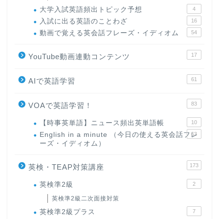
大学入試英語頻出トピック予想
4
入試に出る英語のことわざ
16
動画で覚える英会話フレーズ・イディオム
54
17
YouTube動画連動コンテンツ
61
AIで英語学習
83
VOAで英語学習！
【時事英単語】ニュース頻出英単語帳
10
English in a minute （今日の使える英会話フレ
63
ーズ・イディオム）
173
英検・TEAP対策講座
英検準2級
2
英検準2級二次面接対策
英検準2級プラス
7