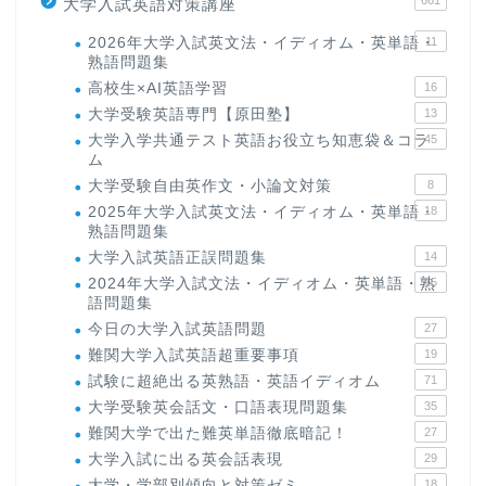
大学入試英語対策講座
2026年大学入試英文法・イディオム・英単語・
11
熟語問題集
高校生×AI英語学習
16
大学受験英語専門【原田塾】
13
大学入学共通テスト英語お役立ち知恵袋＆コラ
45
ム
大学受験自由英作文・小論文対策
8
2025年大学入試英文法・イディオム・英単語・
18
熟語問題集
大学入試英語正誤問題集
14
2024年大学入試文法・イディオム・英単語・熟
15
語問題集
今日の大学入試英語問題
27
難関大学入試英語超重要事項
19
試験に超絶出る英熟語・英語イディオム
71
大学受験英会話文・口語表現問題集
35
難関大学で出た難英単語徹底暗記！
27
大学入試に出る英会話表現
29
大学・学部別傾向と対策ゼミ
18