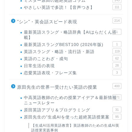
ミスター原田の超絶英語コラム
やさしい英語で多読！【音声つき】
111
214
"シン"・英会話スピード表現
最新英語スラング・略語辞典【AIはらだくん搭
1
載】
最新英語スラングBEST100 (2026年版)
1
英語スラング・略語・流行語・新語
119
英語のことわざ・成句
62
日常生活の表現
28
恋愛英語表現・フレーズ集
3
400
原田先生の世界一受けたい英語の授業
中高英語教師のための授業アイデア＆最新情報
171
ニュースレター
原田英語アプリ＆プログラミング
31
原田先生の"生成AIを使った超絶英語授業案
95
【生成AI活用英語教育】英語教師のための生成AI英
語授業実践事例