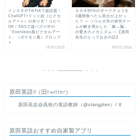
インスタやTikTokで超話題！
カカオ85%のダークチョコを
ChatGPT×ドット絵（ピクセ
3週間食べたら気分が上がっ
ルアート）の作り方！コピペ
た？ ― ソウル大学の研究チー
OK！SNSで超バズり中の
ムが解き明かした「腸→脳」
「Everskies風ピクセルアー
の驚きのメカニズム ―【原田
ト」（ポケモン風）プロンプ
先生のとっておきの話】
ト
13/07/2025
09/02/2026
原田英語X (旧twitter)
原田高志@高校の英語教師（@slangjiten）/ X
原田英語おすすめ自家製アプリ