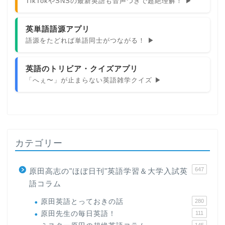
TikTokやSNSの最新英語も音声つきで超絶理解！ ▶
英単語語源アプリ
語源をたどれば単語同士がつながる！ ▶
英語のトリビア・クイズアプリ
「へぇ〜」が止まらない英語雑学クイズ ▶
カテゴリー
647
原田高志の"ほぼ日刊"英語学習＆大学入試英
語コラム
原田英語とっておきの話
280
原田先生の毎日英語！
111
145