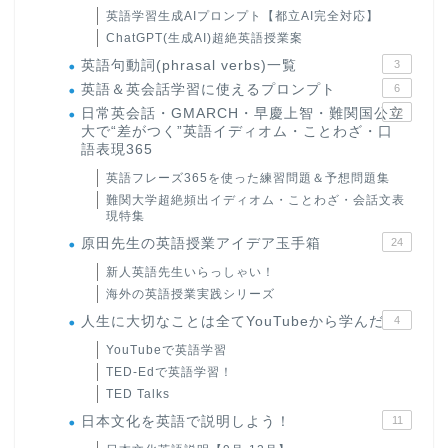
英語学習生成AIプロンプト【都立AI完全対応】
ChatGPT(生成AI)超絶英語授業案
英語句動詞(phrasal verbs)一覧
3
英語＆英会話学習に使えるプロンプト
6
日常英会話・GMARCH・早慶上智・難関国公立
22
大で“差がつく”英語イディオム・ことわざ・口
語表現365
英語フレーズ365を使った練習問題＆予想問題集
難関大学超絶頻出イディオム・ことわざ・会話文表
現特集
原田先生の英語授業アイデア玉手箱
24
新人英語先生いらっしゃい！
海外の英語授業実践シリーズ
人生に大切なことは全てYouTubeから学んだ
4
YouTubeで英語学習
TED-Edで英語学習！
TED Talks
日本文化を英語で説明しよう！
11