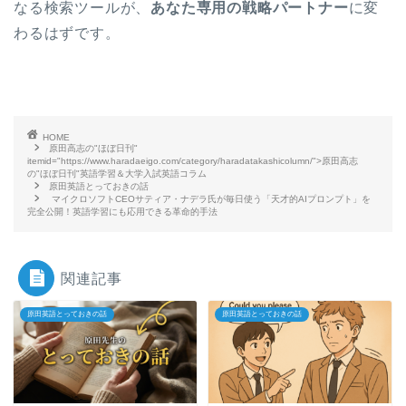
なる検索ツールが、
あなた専用の戦略パートナー
に変
わるはずです。
HOME
原田高志の"ほぼ日刊"
itemid="https://www.haradaeigo.com/category/haradatakashicolumn/">原田高志
の"ほぼ日刊"英語学習＆大学入試英語コラム
原田英語とっておきの話
マイクロソフトCEOサティア・ナデラ氏が毎日使う「天才的AIプロンプト」を
完全公開！英語学習にも応用できる革命的手法
関連記事
原田英語とっておきの話
原田英語とっておきの話