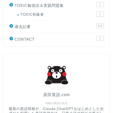
1
TOEIC勉強法＆実践問題集
ホーム
TOEIC初級者
1
519
過去記事
原田高志の”ほぼ日刊”英語
学習＆大学入試英語コラム
1
CONTACT
“シン”・英会話スピード表
現
大学入試英語対策講座
英語名言・格言・カッコい
い英語＆素敵な英文フレー
ズ集
原田英語.com
過去記事
高校の英語の先生
最新の英語情報や、Claude,ChatGPTをはじめとした生