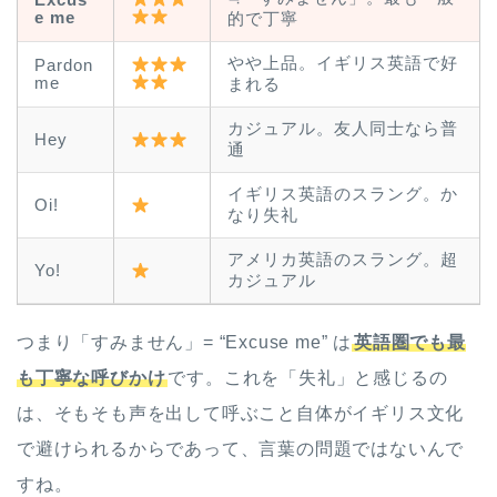
e me
的で丁寧
やや上品。イギリス英語で好
Pardon
me
まれる
カジュアル。友人同士なら普
Hey
通
イギリス英語のスラング。か
Oi!
なり失礼
アメリカ英語のスラング。超
Yo!
カジュアル
ホーム
つまり「すみません」= “Excuse me” は
英語圏でも最
原田高志の”ほぼ日刊”英語
も丁寧な呼びかけ
です。これを「失礼」と感じるの
学習＆大学入試英語コラム
は、そもそも声を出して呼ぶこと自体がイギリス文化
“シン”・英会話スピード表
で避けられるからであって、言葉の問題ではないんで
現
すね。