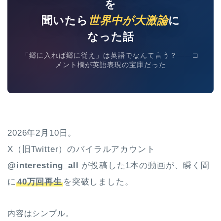
を
聞いたら
世界中が大激論
に
なった話
「郷に入れば郷に従え」は英語でなんて言う？——コ
メント欄が英語表現の宝庫だった
2026年2月10日。
X（旧Twitter）のバイラルアカウント
@interesting_aIl
が投稿した1本の動画が、瞬く間
に
40万回再生
を突破しました。
内容はシンプル。