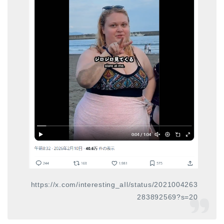
https://x.com/interesting_aIl/status/2021004263
283892569?s=20