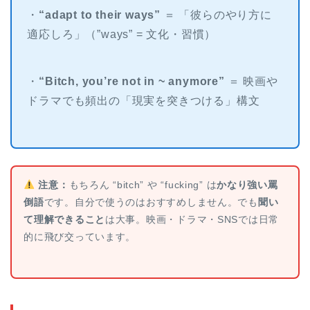
・
“adapt to their ways”
＝ 「彼らのやり方に
適応しろ」（”ways” = 文化・習慣）
・
“Bitch, you’re not in ~ anymore”
＝ 映画や
ドラマでも頻出の「現実を突きつける」構文
注意：
もちろん “bitch” や “fucking” は
かなり強い罵
倒語
です。自分で使うのはおすすめしません。でも
聞い
て理解できること
は大事。映画・ドラマ・SNSでは日常
的に飛び交っています。