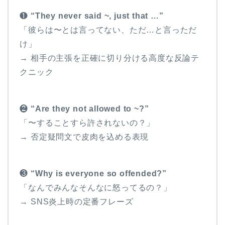
❶
“They never said ~, just that …”
「彼らは〜とは言ってない、ただ…と言っただ
け」
→ 相手の主張を正確に切り分ける高度な反論テ
クニック
❷
“Are they not allowed to ~?”
「〜することすら許されないの？」
→ 否定疑問文で皮肉を込める表現
❸
“Why is everyone so offended?”
「なんでみんなそんなに怒ってるの？」
→ SNS炎上時の定番フレーズ