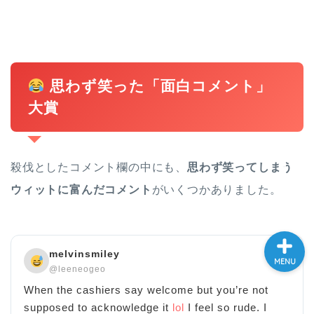
大学入試英語対策講座
英語名言・格言・カッコい
い英語＆素敵な英文フレー
思わず笑った「面白コメント」
ズ集
大賞
過去記事
CONTACT
殺伐としたコメント欄の中にも、
思わず笑ってしまう
ウィットに富んだコメント
がいくつかありました。
melvinsmiley
MENU
@leeneogeo
When the cashiers say welcome but you’re not
supposed to acknowledge it
lol
I feel so rude. I