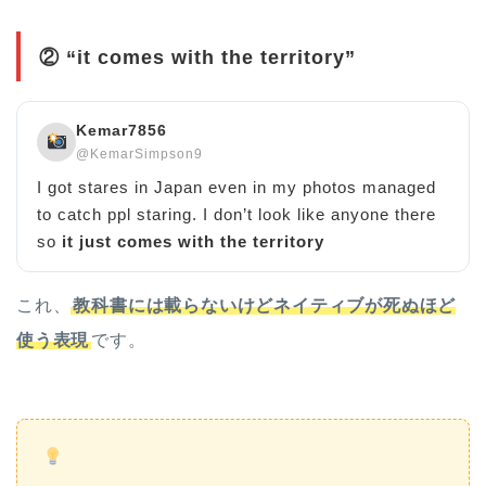
② “it comes with the territory”
Kemar7856
@KemarSimpson9
I got stares in Japan even in my photos managed
to catch ppl staring. I don’t look like anyone there
so
it just comes with the territory
これ、
教科書には載らないけどネイティブが死ぬほど
使う表現
です。