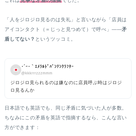
これは
見事な矛盾の指摘
でした。
「人をジロジロ見るのは失礼」と言いながら「店員は
アイコンタクト（＝じっと見つめて）で呼べ」——
矛
盾してない？
というツッコミ。
･´ｰ･｀ｴﾒﾗﾙﾄﾞﾊﾞﾝﾃﾝｸﾗﾌﾀｰ
@kkkrrrzzzmmm
ジロジロ見られるのは嫌なのに店員呼ぶ時はジロジ
ロ見るんか
日本語でも英語でも、同じ矛盾に気づいた人が多数。
ちなみにこの矛盾を英語で指摘するなら、こんな言い
方ができます：