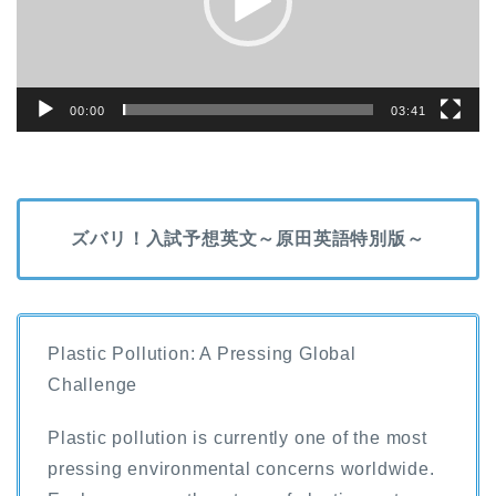
ー
00:00
03:41
ズバリ！入試予想英文～原田英語特別版～
Plastic Pollution: A Pressing Global
Challenge
Plastic pollution is currently one of the most
pressing environmental concerns worldwide.