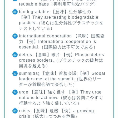
reusable bags（再利用可能なバッグ）
biodegradable 【意味】生分解性の
【例】They are testing biodegradable
plastics.（彼らは生分解性プラスチックを
テストしている）
international cooperation 【意味】国際協
力 【例】International cooperation is
essential.（国際協力は不可欠である）
debris 【意味】破片 【例】Plastic debris
crosses borders.（プラスチックの破片は
国境を越える）
ホーム
summit(s) 【意味】首脳会議 【例】Global
leaders met at the summit.（世界のリー
ダーが首脳会議で会合した）
原田高志の”ほぼ日刊”英語
学習＆大学入試英語コラム
urge 【意味】強く促す 【例】They urge
nations to act now.（彼らは各国に今すぐ
行動するよう強く促している）
“シン”・英会話スピード表
crisis 【意味】危機 【例】a growing
現
crisis（拡大しつつある危機）