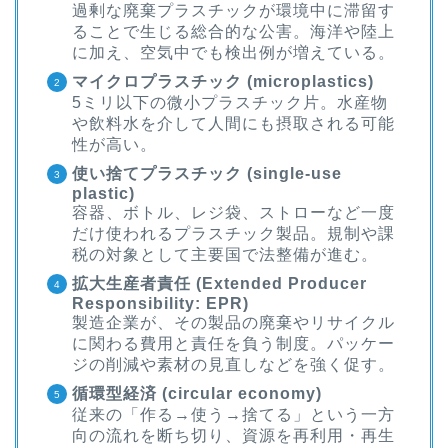
過剰な廃棄プラスチックが環境中に滞留す
ることで生じる総合的な公害。海洋や陸上
に加え、空気中でも検出例が増えている。
マイクロプラスチック (microplastics)
5ミリ以下の微小プラスチック片。水産物
や飲料水を介して人間にも摂取される可能
性が高い。
使い捨てプラスチック (single-use
plastic)
容器、ボトル、レジ袋、ストローなど一度
だけ使われるプラスチック製品。規制や課
税の対象として主要国で法整備が進む。
拡大生産者責任 (Extended Producer
Responsibility: EPR)
製造企業が、その製品の廃棄やリサイクル
に関わる費用と責任を負う制度。パッケー
ジの削減や素材の見直しなどを強く促す。
循環型経済 (circular economy)
従来の「作る→使う→捨てる」という一方
向の流れを断ち切り、資源を再利用・再生