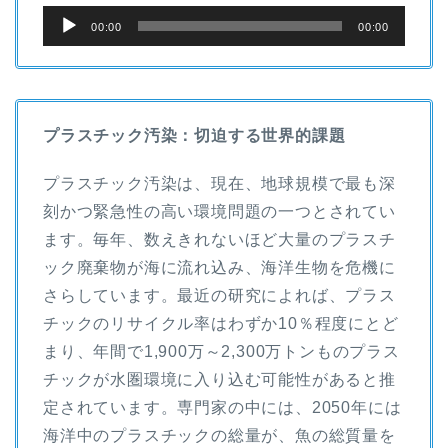
音
00:00
00:00
声
プ
レ
ー
プラスチック汚染：切迫する世界的課題
ヤ
プラスチック汚染は、現在、地球規模で最も深
ー
刻かつ緊急性の高い環境問題の一つとされてい
ます。毎年、数えきれないほど大量のプラスチ
ック廃棄物が海に流れ込み、海洋生物を危機に
さらしています。最近の研究によれば、プラス
チックのリサイクル率はわずか10％程度にとど
まり、年間で1,900万～2,300万トンものプラス
チックが水圏環境に入り込む可能性があると推
定されています。専門家の中には、2050年には
海洋中のプラスチックの総量が、魚の総質量を