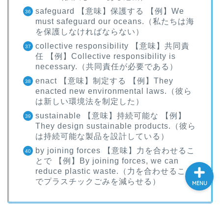
safeguard 【意味】保護する 【例】We
大学入試英語対策講座
must safeguard our oceans.（私たちは海
を保護しなければならない）
英語名言・格言・カッコい
collective responsibility 【意味】共同責
い英語＆素敵な英文フレー
任 【例】Collective responsibility is
ズ集
necessary.（共同責任が必要である）
enact 【意味】制定する 【例】They
過去記事
enacted new environmental laws.（彼ら
は新しい環境法を制定した）
sustainable 【意味】持続可能な 【例】
CONTACT
They design sustainable products.（彼ら
は持続可能な製品を設計している）
by joining forces 【意味】力を合わせるこ
とで 【例】By joining forces, we can
reduce plastic waste.（力を合わせること
でプラスチックごみを減らせる）
MENU