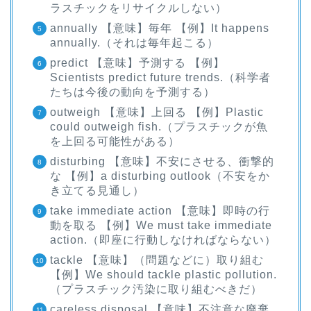
ラスチックをリサイクルしない）
annually 【意味】毎年 【例】It happens
annually.（それは毎年起こる）
predict 【意味】予測する 【例】
Scientists predict future trends.（科学者
たちは今後の動向を予測する）
outweigh 【意味】上回る 【例】Plastic
could outweigh fish.（プラスチックが魚
を上回る可能性がある）
disturbing 【意味】不安にさせる、衝撃的
な 【例】a disturbing outlook（不安をか
き立てる見通し）
take immediate action 【意味】即時の行
動を取る 【例】We must take immediate
action.（即座に行動しなければならない）
tackle 【意味】（問題などに）取り組む
【例】We should tackle plastic pollution.
（プラスチック汚染に取り組むべきだ）
careless disposal 【意味】不注意な廃棄