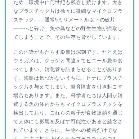
ため、環境中に何世紀も残存し続けます。大き
なプラスチック片は徐々に微細なマイクロプラ
スチック――通常5ミリメートル以下の破片
――へと砕け、魚や鳥などの野生生物が摂取し
てしまうことで、その生存を脅かしています。
この汚染がもたらす影響は深刻です。たとえば
ウミガメは、クラゲと間違えてビニール袋を食
べてしまい、消化管を詰まらせることがありま
す。海鳥は気づかないうちに、ヒナにプラスチ
ック片を与えてしまい、発育障害を引き起こす
場合もあります。また、科学者たちは人間が消
費する魚の体内からもマイクロプラスチックを
検出しており、これらの粒子が食物連鎖を通じ
て人体にも影響を及ぼす可能性があると懸念さ
れています。さらに、生物への被害だけでな
く、海岸に打ち上げられたプラスチックごみ