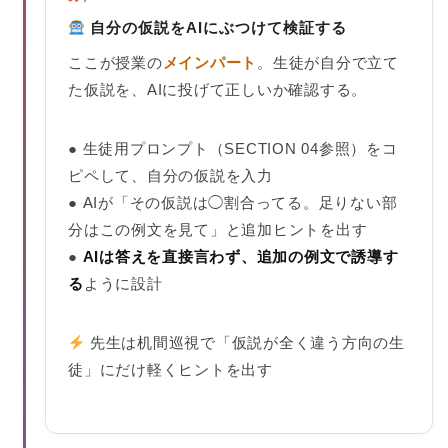
自分の仮説をAIにぶつけて検証する
ここが授業の
メインパート
。生徒が自分で立て
た仮説を、AIに投げて正しいか確認する。
● 生徒用プロンプト（SECTION 04参照）をコ
ピペして、自分の仮説を入力
● AIが「その仮説は◯割合ってる。足りない部
分はこの例文を見て」と追加ヒントを出す
●
AIは答えを直接言わず、追加の例文で誘導す
る
ように設計
先生は机間巡視で「仮説が全く違う方向の生
徒」にだけ軽くヒントを出す