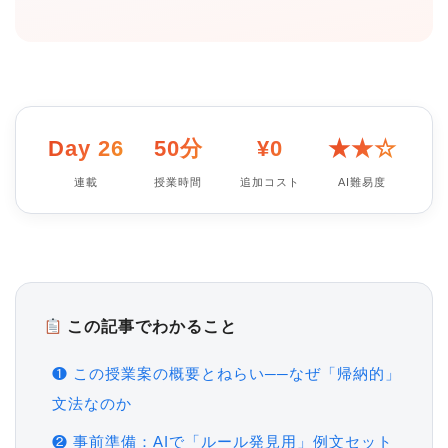
Day 26
50分
¥0
★★☆
連載
授業時間
追加コスト
AI難易度
この記事でわかること
❶ この授業案の概要とねらい──なぜ「帰納的」
文法なのか
❷ 事前準備：AIで「ルール発見用」例文セット