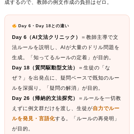
成するので、教師の例文作成の負担はゼロ。
Day 6・Day 18との違い
Day 6（AI文法クリニック）
＝教師主導で文
法ルールを説明し、AIが大量のドリル問題を
生成。「知ってるルールの定着」が目的。
Day 18（質問駆動型文法）
＝生徒の「な
ぜ？」を出発点に、疑問ベースで既知のルー
ルを深掘り。「疑問の解消」が目的。
Day 26（帰納的文法探究）
＝ルールを一切教
えずに例文群だけを渡し、生徒が
自力でルー
ルを発見・言語化
する。「ルールの再発明」
が目的。