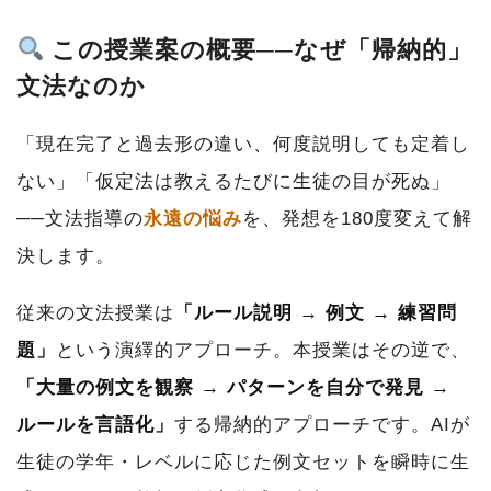
この授業案の概要──なぜ「帰納的」
文法なのか
「現在完了と過去形の違い、何度説明しても定着し
ない」「仮定法は教えるたびに生徒の目が死ぬ」
──文法指導の
永遠の悩み
を、発想を180度変えて解
決します。
従来の文法授業は
「ルール説明 → 例文 → 練習問
題」
という演繹的アプローチ。本授業はその逆で、
「大量の例文を観察 → パターンを自分で発見 →
ルールを言語化」
する帰納的アプローチです。AIが
生徒の学年・レベルに応じた例文セットを瞬時に生