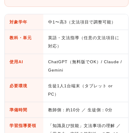
対象学年
中1〜高3（文法項目で調整可能）
教科・単元
英語・文法指導（任意の文法項目に
対応）
使用AI
ChatGPT（無料版でOK）/ Claude /
Gemini
必要環境
生徒1人1台端末（タブレット or
PC）
準備時間
教師側：約10分 ／ 生徒側：0分
学習指導要領
「知識及び技能」文法事項の理解 ／