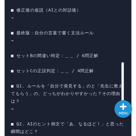
大学入試英語対策講座
■ 修正後の仮説（AIとの対話後）

→ 

英語名言・格言・カッコい
い英語＆素敵な英文フレー
■ 最終版：自分の言葉で書く文法ルール

ズ集
→ 

過去記事
■ セットBの間違い特定：＿＿ / 6問正解

■ セットCの正誤判定：＿＿ / 4問正解

CONTACT
■ Q1. ルールを「自分で発見する」のと「先生に教え
てもらう」の、どっちがわかりやすかった？その理由
は？

→ 

MENU
■ Q2. AIのヒント例文で「あ、なるほど！」と思った
瞬間はどこ？
