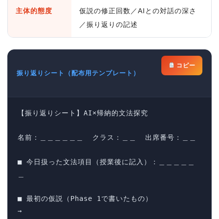
主体的態度
仮説の修正回数／AIとの対話の深さ
／振り返りの記述
コピー
振り返りシート（配布用テンプレート）
【振り返りシート】AI×帰納的文法探究

ホーム
名前：＿＿＿＿＿＿  クラス：＿＿  出席番号：＿＿

原田高志の”ほぼ日刊”英語
■ 今日扱った文法項目（授業後に記入）：＿＿＿＿＿
学習＆大学入試英語コラム
＿

“シン”・英会話スピード表
■ 最初の仮説（Phase 1で書いたもの）

現
→ 
