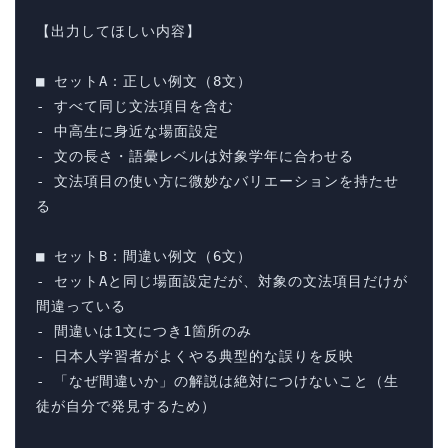
【出力してほしい内容】

■ セットA：正しい例文（8文）

- すべて同じ文法項目を含む

- 中高生に身近な場面設定

- 文の長さ・語彙レベルは対象学年に合わせる

- 文法項目の使い方に微妙なバリエーションを持たせ
る

■ セットB：間違い例文（6文）

- セットAと同じ場面設定だが、対象の文法項目だけが
間違っている

- 間違いは1文につき1箇所のみ

- 日本人学習者がよくやる典型的な誤りを反映

- 「なぜ間違いか」の解説は絶対につけないこと（生
徒が自分で発見するため）
